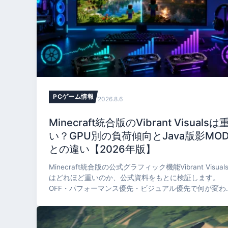
PCゲーム情報
2026.8.6
Minecraft統合版のVibrant Visualsは
い？GPU別の負荷傾向とJava版影MO
との違い【2026年版】
Minecraft統合版の公式グラフィック機能Vibrant Visual
はどれほど重いのか、公式資料をもとに検証します。
OFF・パフォーマンス優先・ビジュアル優先で何が変わ
か、対応GPU要件、水面反射とガラス表現の制約、Jav
版のIris・OptiFineとの違い、乗り換えの判断基準まで整
理して解説します。