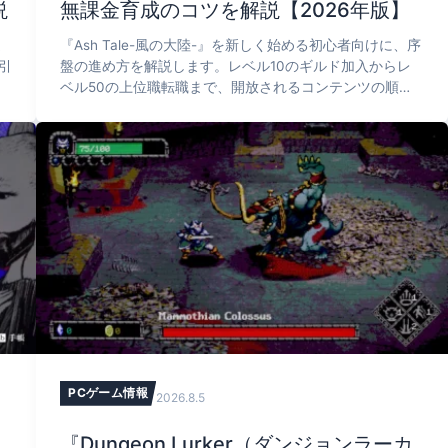
説
無課金育成のコツを解説【2026年版】
違
『Ash Tale-風の大陸-』を新しく始める初心者向けに、序
引
盤の進め方を解説します。レベル10のギルド加入からレ
ベル50の上位職転職まで、開放されるコンテンツの順
公
番、武装の秘境や絆魂の秘境など毎日やること、忙しい日
の最低限の日課、ステラ・マナ・シェルを無駄にしない無
課金育成のコツまで整理します。
PCゲーム情報
2026.8.5
ん
『Dungeon Lurker（ダンジョンラーカ