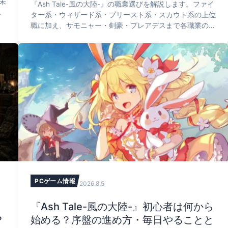
未
『Ash Tale-風の大陸-』の職業選びを解説します。ファイ
ター系・ウィザード系・プリースト系・スカウト系の上位
職に加え、サモニャー・剣豪・プレアデスまで各職業の特
徴を整理し、初心者・ソロ・パーティー・無課金それぞれ
に向く職業とレベル50の転職先、レベル120以降の職業突
破まで一次情報にもとづき解説します。
PCゲーム情報
2026.8.5
『Ash Tale-風の大陸-』初心者は何から
？
始める？序盤の進め方・毎日やることと