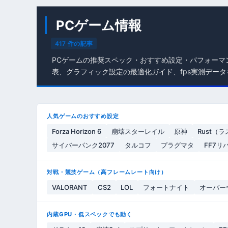
PCゲーム情報
417 件の記事
PCゲームの推奨スペック・おすすめ設定・パフォーマ
表、グラフィック設定の最適化ガイド、fps実測データ
人気ゲームのおすすめ設定
Forza Horizon 6
崩壊スターレイル
原神
Rust（
サイバーパンク2077
タルコフ
プラグマタ
FF7リ
対戦・競技ゲーム（高フレームレート向け）
VALORANT
CS2
LOL
フォートナイト
オーバー
内蔵GPU・低スペックでも動く