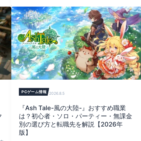
成
ック設定の全項目、パリィ精度を上げるおすすめ設定を整
理。Steam公式情報と海外メディアの検証を基に、発売直
後の実プレイに役立つ情報をまとめました。
PCゲーム情報
2026.8.5
『Ash Tale-風の大陸-』おすすめ職業
ク
は？初心者・ソロ・パーティー・無課金
別の選び方と転職先を解説【2026年
版】