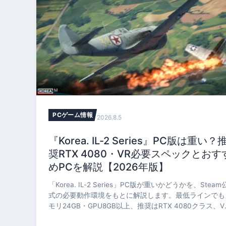
PCゲーム情報
2026.8.5
『Korea. IL-2 Series』PC版は重い？
奨RTX 4080・VR必要スペックとおす
めPCを解説【2026年版】
「Korea. IL-2 Series」PC版が重いかどうかを、Steam
式の必要動作環境をもとに解説します。最低ラインでも
モリ24GB・GPU8GB以上、推奨はRTX 4080クラス、V
は現行世代でVRAM16GB以上が条件です。GPU別の相