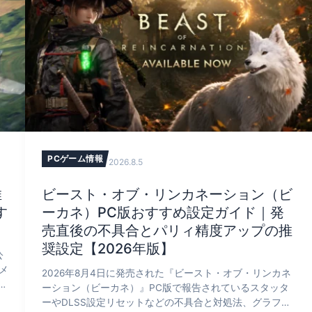
PCゲーム情報
2026.8.5
推
ビースト・オブ・リンカネーション（ビ
す
ーカネ）PC版おすすめ設定ガイド｜発
売直後の不具合とパリィ精度アップの推
奨設定【2026年版】
公
メ
2026年8月4日に発売された『ビースト・オブ・リンカネ
R
ーション（ビーカネ）』PC版で報告されているスタッタ
性
ーやDLSS設定リセットなどの不具合と対処法、グラフィ