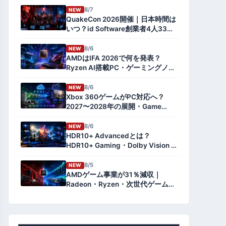
8/7
NEW
QuakeCon 2026開催｜日本時間は
いつ？id Software創業者4人33年
ぶり集結・配信とSteamセールま
とめ【速報】
8/6
NEW
AMDはIFA 2026で何を発表？
Ryzen AI搭載PC・ゲーミングノー
トを予想
8/6
NEW
Xbox 360ゲームがPC対応へ？
2027〜2028年の展開・Game
Pass・Project Helixとの関係を解
説
8/6
NEW
HDR10+ Advancedとは？
HDR10+ Gaming・Dolby Vision 2
との違いとPCゲーム対応を解説
【2026年版】
8/5
NEW
AMDゲーム事業が31％減収｜
Radeon・Ryzen・次世代ゲーム機
への影響とデータセンター急伸を
解説【2026年8月】