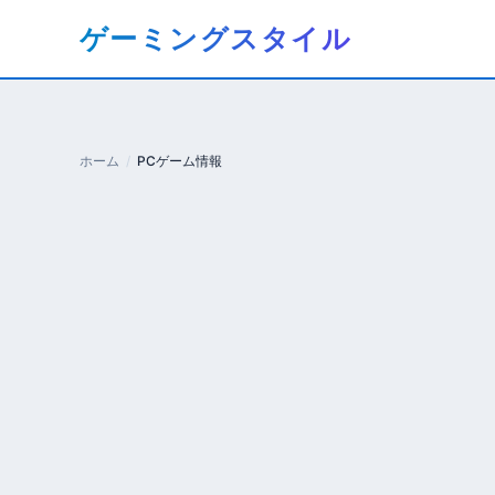
コ
ゲーミングスタイル
ン
テ
ン
ツ
へ
ホーム
PCゲーム情報
移
動
す
る