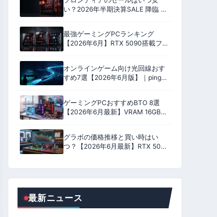
い？2026年半期決算SALE 降臨 全
18機種のおすすめ｜いちおしは
9800X3D ＋ RX 9070 XT
最強ゲーミングPCランキング
【2026年6月】RTX 5090搭載フラ
グシップ9機を性能・安定性・コス
パ・保証の4軸100点で格付け
オンラインゲーム向け光回線おす
すめ7選【2026年6月版】｜ping実
測比較とプロバイダ選びで失敗し
ない完全ガイド
ゲーミングPCおすすめBTO 8選
【2026年6月最新】VRAM 16GB中
心・17万円台〜RTX 5060
Ti/5070/5080搭載モデル
グラボの価格推移と買い時はい
つ？【2026年6月最新】RTX 50・
RX 9000の値下がり予測と購入判
断
最新ニュース