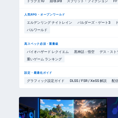
ドラクエ10
崩壊3rd
スプリット・フィクション
FF
人気RPG・オープンワールド
エルデンリング ナイトレイン
バルダーズ・ゲート3
パルワールド
高スペック必須・重量級
バイオハザード レクイエム
黒神話：悟空
デス・スト
重いゲーム ランキング
設定・最適化ガイド
グラフィック設定ガイド
DLSS / FSR / XeSS 解説
配