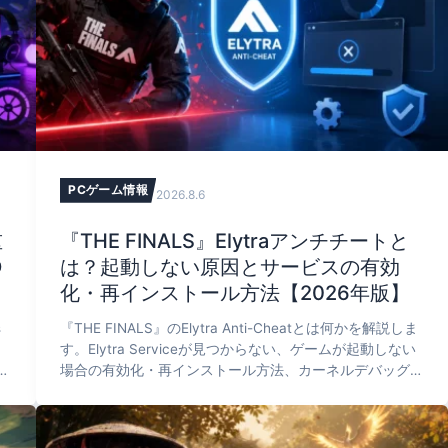
PCゲーム情報
2026.8.6
重
『THE FINALS』Elytraアンチチートと
D
は？起動しない原因とサービスの有効
化・再インストール方法【2026年版】
s
『THE FINALS』のElytra Anti-Cheatとは何かを解説しま
す。Elytra Serviceが見つからない、ゲームが起動しない
る
場合の有効化・再インストール方法、カーネルデバッグや
a
ドライバー署名の確認手順、System Integrity Violationの
TFAVコードの見方まで紹介します。