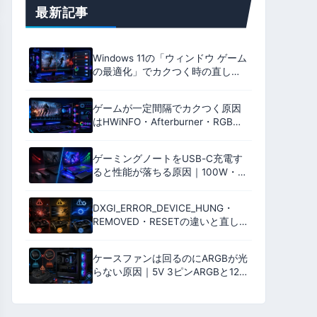
最新記事
Windows 11の「ウィンドウ ゲーム
の最適化」でカクつく時の直し方
｜Auto HDRとの関係とゲーム別の
無効化方法
ゲームが一定間隔でカクつく原因
はHWiNFO・Afterburner・RGBソ
フトかも｜切り分け方を解説
【2026年版】
ゲーミングノートをUSB-C充電す
ると性能が落ちる原因｜100W・
140W・240W PDと純正ACアダプ
ターの違い【2026年版】
DXGI_ERROR_DEVICE_HUNG・
REMOVED・RESETの違いと直し
方｜0x887A0005・0006・0007
を切り分ける
ケースファンは回るのにARGBが光
らない原因｜5V 3ピンARGBと12V
4ピンRGBの違いと故障の切り分け
方【2026年版】