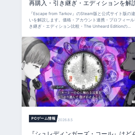
再購入・引き継ぎ・エディションを解
『Escape from Tarkov』のSteam版と公式サイト版の
いを解説します。価格・アカウント連携・プロフィール
き継ぎ・エディション比較・The Unheard Editionの
Season Pass有無・PvE Zone・返金制度まで、Steam
式ストアと公式FAQにもとづき整理します。
PCゲーム情報
2026.8.5
『シュレディンガーズ・コール』はど