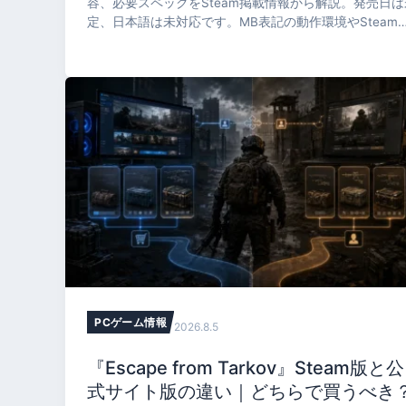
容、必要スペックをSteam掲載情報から解説。発売日は
定、日本語は未対応です。MB表記の動作環境やSteam
Deck、コントローラー、体験版の状況も整理します。
PCゲーム情報
2026.8.5
『Escape from Tarkov』Steam版と公
式サイト版の違い｜どちらで買うべき