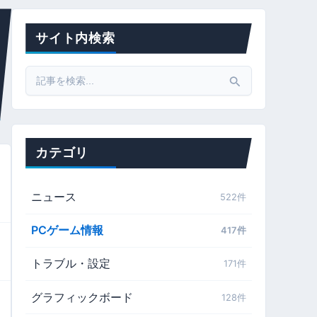
サイト内検索
Search
for:
カテゴリ
ニュース
522件
PCゲーム情報
417件
トラブル・設定
171件
グラフィックボード
128件