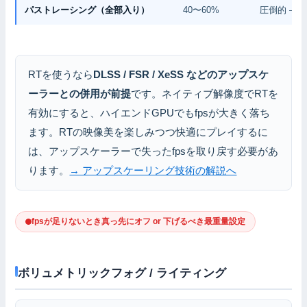
パストレーシング（全部入り）
40〜60%
圧倒的 —
RTを使うなら
DLSS / FSR / XeSS などのアップスケ
ーラーとの併用が前提
です。ネイティブ解像度でRTを
有効にすると、ハイエンドGPUでもfpsが大きく落ち
ます。RTの映像美を楽しみつつ快適にプレイするに
は、アップスケーラーで失ったfpsを取り戻す必要があ
ります。
→ アップスケーリング技術の解説へ
fpsが足りないとき真っ先にオフ or 下げるべき最重量設定
ボリュメトリックフォグ / ライティング