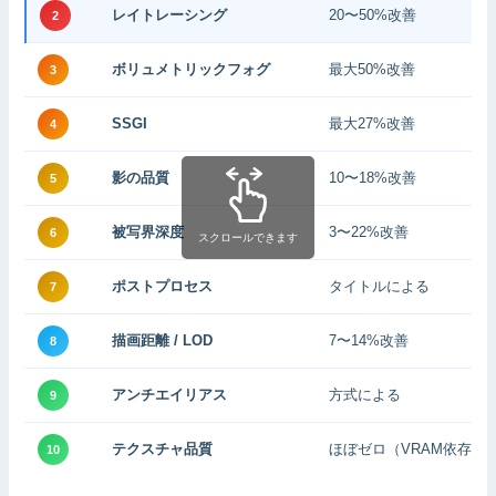
レイトレーシング
20〜50%改善
2
ボリュメトリックフォグ
最大50%改善
3
SSGI
最大27%改善
4
影の品質
10〜18%改善
5
被写界深度
3〜22%改善
6
スクロールできます
ポストプロセス
タイトルによる
7
描画距離 / LOD
7〜14%改善
8
アンチエイリアス
方式による
9
テクスチャ品質
ほぼゼロ（VRAM依存）
10