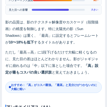
パフォーマンス負荷
高い
見た目への影響
大きい
影の品質は、影のテクスチャ解像度やカスケード（段階描
画）の精度を制御します。特に太陽光の影（Sun
Shadows）は重く、「最高」に設定するとフレームレート
が
10〜18%も低下
するタイトルがあります。
ただし「最高→高」に1段下げるだけで大幅に軽くなるの
に、見た目の差はほとんどわかりません。影がジャギジャ
ギに崩れるのは「中」以下に落とした場合です。
「高」設
定が最もコスパの良い選択肢
と覚えておきましょう。
おすすめ：「高」がコスパ最強。「最高」と見分けがつかないのに
大幅に軽い
アンチエイリアス（AA）