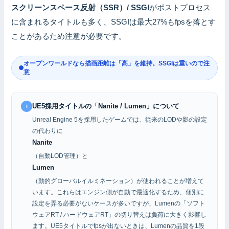
スクリーンスペース反射（SSR）/ SSGI
がポストプロセス
に含まれるタイトルも多く、SSGIは最大27%もfpsを落とす
ことがあるため注意が必要です。
オープンワールドなら描画距離は「高」を維持。SSGIは重いので注
意
UE5採用タイトルの「Nanite / Lumen」について
i
Unreal Engine 5を採用したゲームでは、従来のLODや影の設定
の代わりに
Nanite
（自動LOD管理）と
Lumen
（動的グローバルイルミネーション）が使われることが増えて
います。これらはエンジン側が自動で最適化するため、個別に
設定を弄る必要がないケースが多いですが、Lumenの「ソフト
ウェアRT / ハードウェアRT」の切り替えは負荷に大きく影響し
ます。UE5タイトルでfpsが出ないときは、Lumenの品質を1段