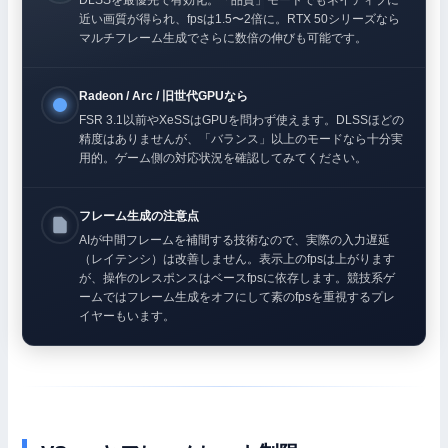
近い画質が得られ、fpsは1.5〜2倍に。RTX 50シリーズなら
マルチフレーム生成でさらに数倍の伸びも可能です。
Radeon / Arc / 旧世代GPUなら
FSR 3.1以前やXeSSはGPUを問わず使えます。DLSSほどの
精度はありませんが、「バランス」以上のモードなら十分実
用的。ゲーム側の対応状況を確認してみてください。
フレーム生成の注意点
AIが中間フレームを補間する技術なので、実際の入力遅延
（レイテンシ）は改善しません。表示上のfpsは上がります
が、操作のレスポンスはベースfpsに依存します。競技系ゲ
ームではフレーム生成をオフにして素のfpsを重視するプレ
イヤーもいます。