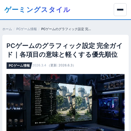
コ
ゲーミングスタイル
ン
テ
ン
ホーム
PCゲーム情報
PCゲームのグラフィック設定 完全ガイド｜各項目の意味と軽くする優先順位
ツ
へ
PCゲームのグラフィック設定 完全ガイ
移
動
ド｜各項目の意味と軽くする優先順位
す
2026.3.4
（更新: 2026.6.3）
PCゲーム情報
る