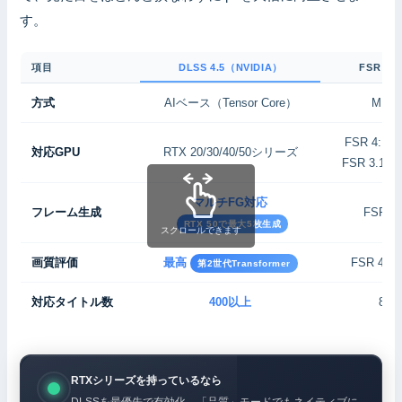
す。
項目
DLSS 4.5（NVIDIA）
FSR 4
方式
AIベース（Tensor Core）
ML
FSR 4: R
対応GPU
RTX 20/30/40/50シリーズ
FSR 3.1以
マルチFG対応
フレーム生成
FSR 
RTX 50で最大5枚生成
スクロールできます
画質評価
最高
FSR 4
第2世代Transformer
対応タイトル数
400以上
85
RTXシリーズを持っているなら
DLSSを最優先で有効化。「品質」モードでもネイティブに