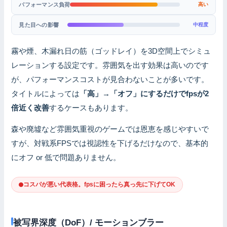
パフォーマンス負荷
高い
見た目への影響
中程度
霧や煙、木漏れ日の筋（ゴッドレイ）を3D空間上でシミュ
レーションする設定です。雰囲気を出す効果は高いのです
が、パフォーマンスコストが見合わないことが多いです。
タイトルによっては
「高」→「オフ」にするだけでfpsが2
倍近く改善
するケースもあります。
森や廃墟など雰囲気重視のゲームでは恩恵を感じやすいで
すが、対戦系FPSでは視認性を下げるだけなので、基本的
にオフ or 低で問題ありません。
コスパが悪い代表格。fpsに困ったら真っ先に下げてOK
被写界深度（DoF）/ モーションブラー