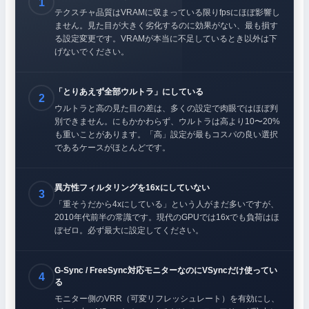
テクスチャ品質はVRAMに収まっている限りfpsにほぼ影響し
ません。見た目が大きく劣化するのに効果がない、最も損す
る設定変更です。VRAMが本当に不足しているとき以外は下
げないでください。
「とりあえず全部ウルトラ」にしている
ウルトラと高の見た目の差は、多くの設定で肉眼ではほぼ判
別できません。にもかかわらず、ウルトラは高より10〜20%
も重いことがあります。「高」設定が最もコスパの良い選択
であるケースがほとんどです。
異方性フィルタリングを16xにしていない
「重そうだから4xにしている」という人がまだ多いですが、
2010年代前半の常識です。現代のGPUでは16xでも負荷はほ
ぼゼロ。必ず最大に設定してください。
G-Sync / FreeSync対応モニターなのにVSyncだけ使ってい
る
モニター側のVRR（可変リフレッシュレート）を有効にし、