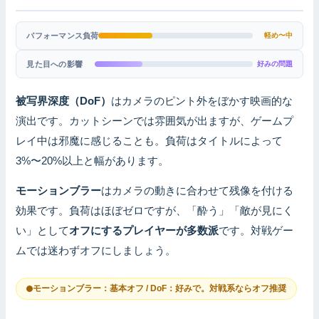
パフォーマンス負荷
軽め〜中
見た目への影響
好みの問題
被写界深度（DoF）
はカメラのピント外をぼかす映画的な
演出です。カットシーンでは雰囲気が出ますが、ゲームプ
レイ中は邪魔に感じることも。負荷はタイトルによって
3%〜20%以上と幅があります。
モーションブラー
はカメラの動きに合わせて残像を付ける
効果です。負荷はほぼゼロですが、「酔う」「敵が見にく
い」として
オフにするプレイヤーが多数派
です。対戦ゲー
ムでは迷わずオフにしましょう。
モーションブラー：基本オフ / DoF：好みで。対戦系ならオフ推奨