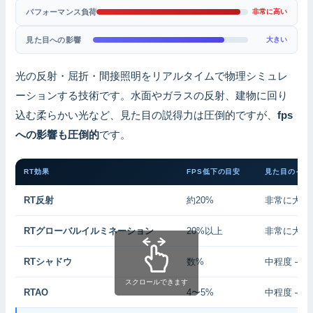
パフォーマンス負荷
非常に高い
見た目への影響
大きい
光の反射・屈折・間接照明をリアルタイムで物理シミュレ
ーションする技術です。水面やガラスの反射、建物に回り
込む柔らかい光など、見た目の説得力は圧倒的ですが、
fps
への影響も圧倒的
です。
RT効果
FPS低下の目安
見た目のイン
RT反射
約20%
非常に大き
RTグローバルイルミネーション
20%以上
非常に大き
RTシャドウ
数%
中程度 —
スクロールできます
RTAO
4〜5%
中程度 —