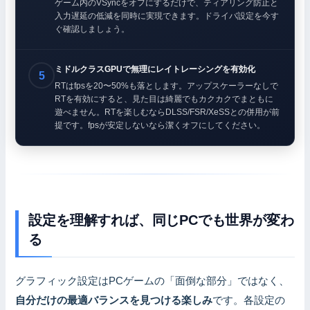
ゲーム内のVSyncをオフにするだけで、ティアリング防止と
入力遅延の低減を同時に実現できます。ドライバ設定を今す
ぐ確認しましょう。
ミドルクラスGPUで無理にレイトレーシングを有効化
RTはfpsを20〜50%も落とします。アップスケーラーなしで
RTを有効にすると、見た目は綺麗でもカクカクでまともに
遊べません。RTを楽しむならDLSS/FSR/XeSSとの併用が前
提です。fpsが安定しないなら潔くオフにしてください。
設定を理解すれば、同じPCでも世界が変わ
る
グラフィック設定はPCゲームの「面倒な部分」ではなく、
自分だけの最適バランスを見つける楽しみ
です。各設定の