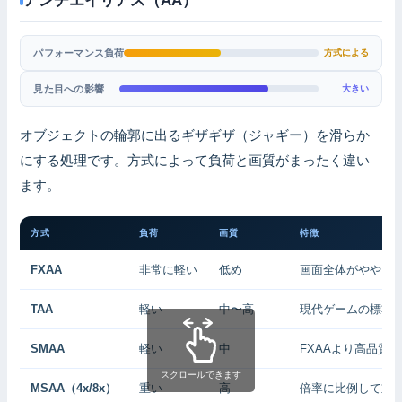
パフォーマンス負荷
方式による
見た目への影響
大きい
オブジェクトの輪郭に出るギザギザ（ジャギー）を滑らか
にする処理です。方式によって負荷と画質がまったく違い
ます。
方式
負荷
画質
特徴
FXAA
非常に軽い
低め
画面全体がやや甘く
TAA
軽い
中〜高
現代ゲームの標準
SMAA
軽い
中
FXAAより高品質
スクロールできます
MSAA（4x/8x）
重い
高
倍率に比例して重