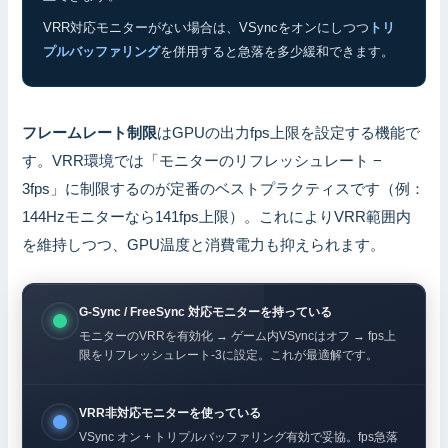
VRR対応モニターがない場合は、VSyncをオンにしつつ
トリ
プルバッファリング
を併用すると急落を多少緩和できます。
フレームレート制限
はGPUの出力fps上限を設定する機能で
す。VRR環境では「モニターのリフレッシュレート −
3fps」に制限するのが定番のベストプラクティスです（例：
144Hzモニターなら141fps上限）。これによりVRR範囲内
を維持しつつ、GPU温度と消費電力も抑えられます。
G-Sync / FreeSync 対応モニターを持っている
モニターのVRRを有効化 → ゲーム内VSyncはオフ → fps上
限をリフレッシュレート-3に設定。これが最適解です。
VRR非対応モニターを使っている
VSync オン + トリプルバッファリング有効で妥協。fps急落