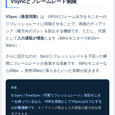
VSyncとフレームレート制限
VSync（垂直同期）
は、GPUのフレーム出力をモニターの
リフレッシュレートに同期させることで、画面のティアリ
ング（横方向のズレ）を防止する機能です。ただし、代償
として
入力遅延が増加
します（60Hzモニターで約16〜
50ms）。
さらに厄介なのが、fpsがリフレッシュレートを下回った瞬
間にフレームレートが急落する現象です。60Hzモニターな
ら60fps → 突然30fpsに落ちるといった挙動が起きます。
結論
G-Sync / FreeSync（可変リフレッシュレート）対応モニタ
ーを持っているなら、VRRを有効にしてVSyncはオフにする
のが最適解
です。ティアリング防止と入力遅延の最小化を両
立できます。