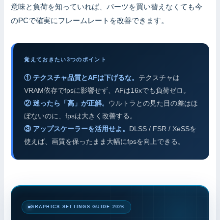
意味と負荷を知っていれば、パーツを買い替えなくても今
のPCで確実にフレームレートを改善できます。
覚えておきたい3つのポイント
① テクスチャ品質とAFは下げるな。
テクスチャは
VRAM依存でfpsに影響せず、AFは16xでも負荷ゼロ。
② 迷ったら「高」が正解。
ウルトラとの見た目の差はほ
ぼないのに、fpsは大きく改善する。
③ アップスケーラーを活用せよ。
DLSS / FSR / XeSSを
使えば、画質を保ったまま大幅にfpsを向上できる。
GRAPHICS SETTINGS GUIDE 2026