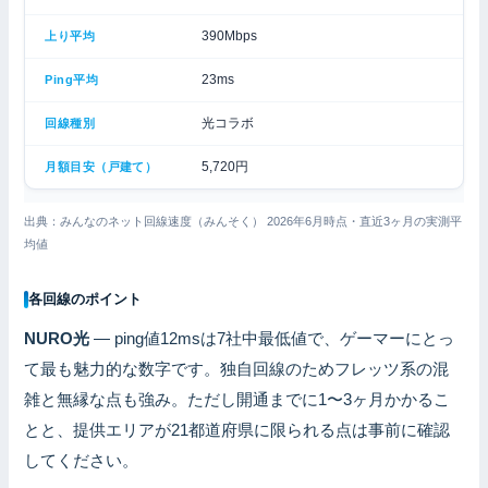
390Mbps
23ms
光コラボ
5,720円
出典：みんなのネット回線速度（みんそく） 2026年6月時点・直近3ヶ月の実測平
均値
各回線のポイント
NURO光
— ping値12msは7社中最低値で、ゲーマーにとっ
て最も魅力的な数字です。独自回線のためフレッツ系の混
雑と無縁な点も強み。ただし開通までに1〜3ヶ月かかるこ
とと、提供エリアが21都道府県に限られる点は事前に確認
してください。