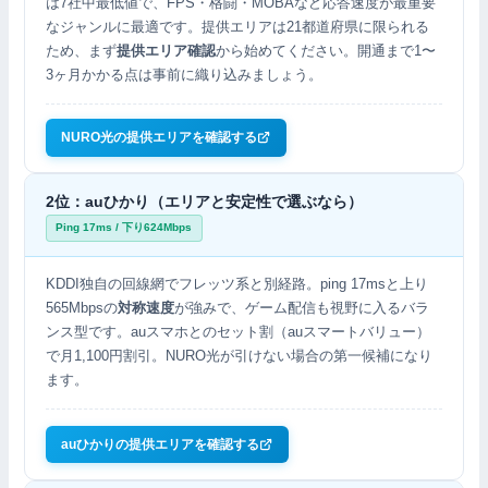
は7社中最低値で、FPS・格闘・MOBAなど応答速度が最重要
なジャンルに最適です。提供エリアは21都道府県に限られる
ため、まず
提供エリア確認
から始めてください。開通まで1〜
3ヶ月かかる点は事前に織り込みましょう。
NURO光の提供エリアを確認する
2位：auひかり（エリアと安定性で選ぶなら）
Ping 17ms / 下り624Mbps
KDDI独自の回線網でフレッツ系と別経路。ping 17msと上り
565Mbpsの
対称速度
が強みで、ゲーム配信も視野に入るバラ
ンス型です。auスマホとのセット割（auスマートバリュー）
で月1,100円割引。NURO光が引けない場合の第一候補になり
ます。
auひかりの提供エリアを確認する