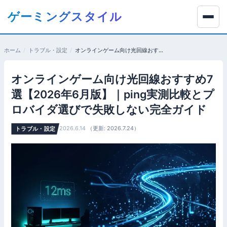
コ
ゲーミングスタイル
ン
テ
ン
ホーム
トラブル・設定
オンラインゲーム向け光回線おすすめ7選【2026年6月版】｜ping実測比較とプロバイダ選びで失敗しない完全ガイド
ツ
へ
オンラインゲーム向け光回線おすすめ7
移
動
選【2026年6月版】｜ping実測比較とプ
す
ロバイダ選びで失敗しない完全ガイド
る
2026.6.14
（更新: 2026.7.24）
トラブル・設定