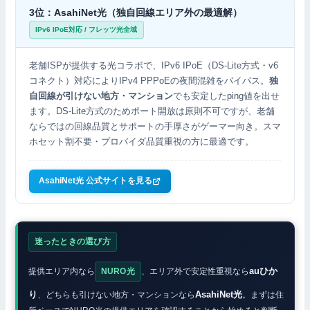
3位：AsahiNet光（独自回線エリア外の最適解）
IPv6 IPoE対応 / フレッツ光全域
老舗ISPが提供する光コラボで、IPv6 IPoE（DS-Lite方式・v6
コネクト）対応によりIPv4 PPPoEの夜間混雑をバイパス。
独
自回線が引けない地方・マンション
でも安定したping値を出せ
ます。DS-Lite方式のためポート開放は原則不可ですが、老舗
ならではの回線品質とサポートの手厚さがゲーマー向き。スマ
ホセット割不要・プロバイダ品質重視の方に最適です。
AsahiNet光 公式サイトを見る
迷ったときの選び方
auひか
提供エリア内なら
NURO光
、エリア外で安定性重視なら
り
AsahiNet光
、どちらも引けない地方・マンションなら
。まずは住