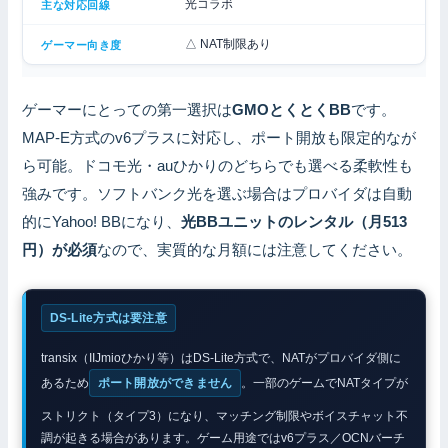
光コラボ
△ NAT制限あり
ゲーマーにとっての第一選択は
GMOとくとくBB
です。
MAP-E方式のv6プラスに対応し、ポート開放も限定的なが
ら可能。ドコモ光・auひかりのどちらでも選べる柔軟性も
強みです。ソフトバンク光を選ぶ場合はプロバイダは自動
的にYahoo! BBになり、
光BBユニットのレンタル（月513
円）が必須
なので、実質的な月額には注意してください。
DS-Lite方式は要注意
transix（IIJmioひかり等）はDS-Lite方式で、NATがプロバイダ側に
あるため
ポート開放ができません
。一部のゲームでNATタイプが
ストリクト（タイプ3）になり、マッチング制限やボイスチャット不
調が起きる場合があります。ゲーム用途ではv6プラス／OCNバーチ