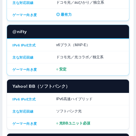
ドコモ光／auひかり／独立系
◎ 最有力
@nifty
v6プラス（MAP-E）
ドコモ光／光コラボ／独立系
○ 安定
Yahoo! BB（ソフトバンク）
IPv6高速ハイブリッド
ソフトバンク光
○ 光BBユニット必須