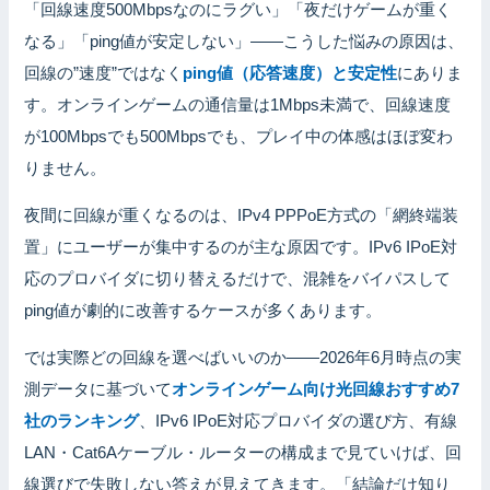
「回線速度500Mbpsなのにラグい」「夜だけゲームが重く
なる」「ping値が安定しない」——こうした悩みの原因は、
回線の”速度”ではなく
ping値（応答速度）と安定性
にありま
す。オンラインゲームの通信量は1Mbps未満で、回線速度
が100Mbpsでも500Mbpsでも、プレイ中の体感はほぼ変わ
りません。
夜間に回線が重くなるのは、IPv4 PPPoE方式の「網終端装
置」にユーザーが集中するのが主な原因です。IPv6 IPoE対
応のプロバイダに切り替えるだけで、混雑をバイパスして
ping値が劇的に改善するケースが多くあります。
では実際どの回線を選べばいいのか——2026年6月時点の実
測データに基づいて
オンラインゲーム向け光回線おすすめ7
社のランキング
、IPv6 IPoE対応プロバイダの選び方、有線
LAN・Cat6Aケーブル・ルーターの構成まで見ていけば、回
線選びで失敗しない答えが見えてきます。「結論だけ知り