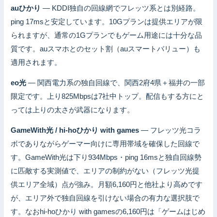
auひかり
— KDDI独自の回線網でフレッツ系とは別経路。
ping 17msと安定しています。10Gプランは提供エリアが限
られますが、通常の1Gプランでもゲーム用途には十分な品
質です。auスマホとのセット割（auスマートバリュー）も
適用されます。
eo光
— 関西電力系の独自回線で、関西2府4県＋福井の一部
限定です。上り825Mbpsは7社中トップ。配信もする方にと
っては上りの太さが武器になります。
GameWith光 / hi-hoひかり with games
— フレッツ光コラ
ボでありながらゲーマー向けに専用帯域を確保した回線で
す。GameWith光は下り934Mbps・ping 16msと独自回線勢
に匹敵する実測値で、エリアの制約がない（フレッツ光提
供エリア全域）点が強み。月額6,160円と他社より高めです
が、エリア外で独自回線を引けない場合の有力な選択肢で
す。なおhi-hoひかり with gamesの6,160円は「ゲームはじめ