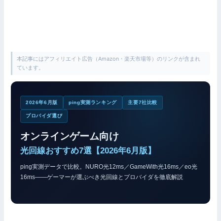
本記事にはアフィリエイト広告（Amazon・楽天市場等）のリンクが含まれ
ています。
2026年6月版
ping実測ランキング
主要7社比較
プロバイダ選び
オンラインゲーム向け
光回線おすすめ7選【2026年6月版】
ping実測データで比較。NURO光12ms／GameWith光16ms／eo光
16ms——ゲーマーが選ぶべき光回線とプロバイダを徹底解説