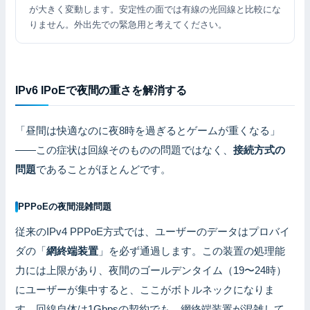
が大きく変動します。安定性の面では有線の光回線と比較にな
りません。外出先での緊急用と考えてください。
IPv6 IPoEで夜間の重さを解消する
「昼間は快適なのに夜8時を過ぎるとゲームが重くなる」
——この症状は回線そのものの問題ではなく、
接続方式の
問題
であることがほとんどです。
PPPoEの夜間混雑問題
従来のIPv4 PPPoE方式では、ユーザーのデータはプロバイ
ダの「
網終端装置
」を必ず通過します。この装置の処理能
力には上限があり、夜間のゴールデンタイム（19〜24時）
にユーザーが集中すると、ここがボトルネックになりま
す。回線自体は1Gbpsの契約でも、網終端装置が混雑して