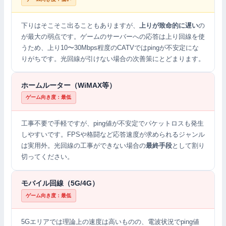
下りはそこそこ出ることもありますが、
上りが致命的に遅い
の
が最大の弱点です。ゲームのサーバーへの応答は上り回線を使
うため、上り10〜30Mbps程度のCATVではpingが不安定にな
りがちです。光回線が引けない場合の次善策にとどまります。
ホームルーター（WiMAX等）
ゲーム向き度：最低
工事不要で手軽ですが、ping値が不安定でパケットロスも発生
しやすいです。FPSや格闘など応答速度が求められるジャンル
は実用外。光回線の工事ができない場合の
最終手段
として割り
切ってください。
モバイル回線（5G/4G）
ゲーム向き度：最低
5Gエリアでは理論上の速度は高いものの、電波状況でping値