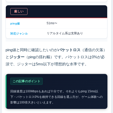
厳しい
51ms〜
リアルタイム系は支障あり
ping値と同時に確認したいのが
パケットロス
（通信の欠落）
と
ジッター
（pingの揺れ幅）です。パケットロスは0%が必
須で、ジッターは5ms以下が理想的な水準です。
この記事のポイント
回線速度は100Mbpsもあれば十分です。それよりもping 15ms以
下・パケットロス0%を維持できる回線を選ぶ方が、ゲーム体験への
影響は100倍大きいといえます。