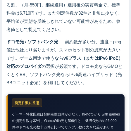
る割」（月-550円、継続適用）適用後の実質料金で、標準
料金は6,710円です。また測定件数が32件と非常に少なく、
平均値が実態を反映しきれていない可能性があるため、参
考値として捉えてください。
ドコモ光 / ソフトバンク光
— 契約数が多い分、速度・ping
値は他社より劣りますが、スマホセット割の恩恵が大きい
です。ゲーム用途で使うなら
v6プラス（またはIPv6 IPoE）
対応のプロバイダ
の選択が必須です。ドコモ光ならGMOと
くとくBB、ソフトバンク光ならIPv6高速ハイブリッド（光
BBユニット必須）を利用してください。
測定件数に注意
ゲーマー特化回線は契約者数自体が少なく、hi-hoひかり with games
の測定件数は32件、GameWith光も506件と、NURO光の約26,000
件やドコモ光の数十万件と比べてサンプル数に大きな差がありま