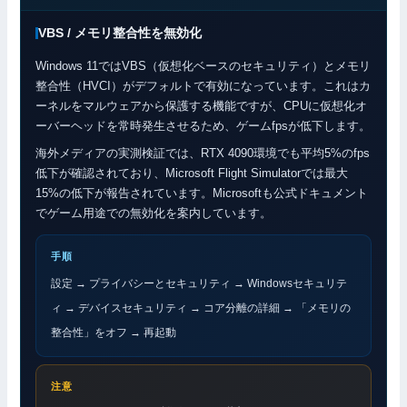
VBS / メモリ整合性を無効化
Windows 11ではVBS（仮想化ベースのセキュリティ）とメモリ
整合性（HVCI）がデフォルトで有効になっています。これはカ
ーネルをマルウェアから保護する機能ですが、CPUに仮想化オ
ーバーヘッドを常時発生させるため、ゲームfpsが低下します。
海外メディアの実測検証では、RTX 4090環境でも平均5%のfps
低下が確認されており、Microsoft Flight Simulatorでは最大
15%の低下が報告されています。Microsoftも公式ドキュメント
でゲーム用途での無効化を案内しています。
手順
設定 → プライバシーとセキュリティ → Windowsセキュリテ
ィ → デバイスセキュリティ → コア分離の詳細 → 「メモリの
整合性」をオフ → 再起動
注意