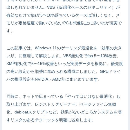
出しきれていません。VBS（仮想化ベースのセキュリティ）が
有効なだけでfpsが5〜10%落ちているケースは珍しくなく、メ
モリが定格速度で動いていないPCも想像以上に多いのが現実で
す。
この記事では、Windows 11のゲーミング最適化を「効果の大き
い順」に整理して解説します。VBS無効化でfps 5〜10%改善、
XMP有効化で5〜15%改善といった実測データを根拠に、優先度
の高い設定から順番に進められる構成にしました。GPUドライ
バの推奨設定もNVIDIA・AMD別にまとめています。
同時に、ネットで広まっている「やってはいけない最適化」も
取り上げます。レジストリクリーナー、ページファイル無効
化、debloatスクリプトなど、効果がないどころかシステムを壊
すリスクのあるテクニックを明確に区別します。