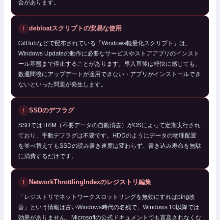
合があります。
debloatスクリプトの安易な使用
GitHubなどで配布されている「Windows軽量化スクリプト」は、
Windows Updateの動作に必要なサービスやストアアプリのインスト
ール基盤まで停止することがあります。導入直後は軽快に感じても、
数週間後にアップデートが適用できない・アプリがインストールでき
ないといった問題が発生します。
SSDのデフラグ
SSDではTRIM（不要データの自動消去）がOSによって定期実行され
ており、手動デフラグは不要です。HDDのようにデータの物理配置
を並べ替えてもSSDの読み書き速度は変わらず、書き込み寿命を無駄
に消費するだけです。
NetworkThrottlingIndexのレジストリ編集
「レジストリでネットワークスロットリングを無効にすればping改
善」という情報は古いWindows時代の名残で、Windows 10以降では
効果がありません。Microsoftの公式ドキュメントでも言及されなくな