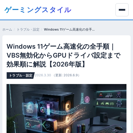
コ
ゲーミングスタイル
ン
テ
ン
ホーム
トラブル・設定
Windows 11ゲーム高速化の全手順｜VBS無効化からGPUドライバ設定まで効果順に解説【2026年版】
ツ
へ
Windows 11ゲーム高速化の全手順｜
移
動
VBS無効化からGPUドライバ設定まで
す
効果順に解説【2026年版】
る
2026.3.30
（更新: 2026.6.9）
トラブル・設定