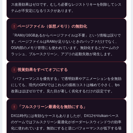
ス改善効果はゼロです。むしろ必要なレジストリキーを削除してシス
テムが不安定になるリスクがあります。
ページファイル（仮想メモリ）の無効化
「RAMが16GBあるからページファイルは不要」という情報は誤りで
す。ページファイルはRAMが足りないときのバッファだけでなく、
OS内部のメモリ管理にも使われています。無効化するとゲームのク
ラッシュ、ブルースクリーン、アプリの起動失敗が発生します。
視覚効果をすべてオフにする
「パフォーマンスを優先する」で透明効果やアニメーションを全無効
にしても、現代のGPUではこれらの描画コストは極めて小さく、fps
改善はほぼゼロです。見た目が著しく劣化するだけの設定です。
「フルスクリーン最適化を無効にする」
DX11時代には有効なケースもありましたが、DX12やVulkanベース
のゲームではフルスクリーン最適化がボーダーレスウィンドウの効率
化に使われています。無効にすると逆にパフォーマンスが低下する場