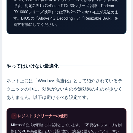
です。対応GPU（GeForce RTX 30シリーズ以降、Radeon
RX 6000シリーズ以降）では平均2〜7%のfps向上が見込めま
す。BIOSの「Above 4G Decoding」と「Resizable BAR」を
両方有効にしてください。
やってはいけない最適化
ネット上には「Windows高速化」として紹介されているテ
クニックの中に、効果がないものや逆効果のものが少なく
ありません。以下は避けるべき設定です。
レジストリクリーナーの使用
Microsoft公式が明確に非推奨としています。「不要なレジストリを削
除してPCを高速化」という謳い文句は完全に誤りで、パフォーマン