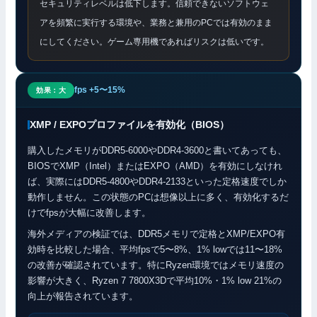
セキュリティレベルは低下します。信頼できないソフトウェ
アを頻繁に実行する環境や、業務と兼用のPCでは有効のまま
にしてください。ゲーム専用機であればリスクは低いです。
fps +5〜15%
効果：大
XMP / EXPOプロファイルを有効化（BIOS）
購入したメモリがDDR5-6000やDDR4-3600と書いてあっても、
BIOSでXMP（Intel）またはEXPO（AMD）を有効にしなけれ
ば、実際にはDDR5-4800やDDR4-2133といった定格速度でしか
動作しません。この状態のPCは想像以上に多く、有効化するだ
けでfpsが大幅に改善します。
海外メディアの検証では、DDR5メモリで定格とXMP/EXPO有
効時を比較した場合、平均fpsで5〜8%、1% lowでは11〜18%
の改善が確認されています。特にRyzen環境ではメモリ速度の
影響が大きく、Ryzen 7 7800X3Dで平均10%・1% low 21%の
向上が報告されています。