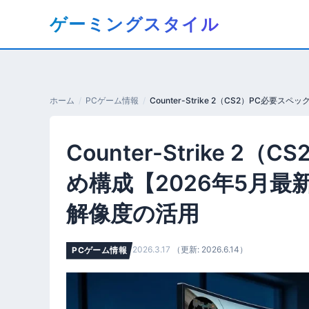
コ
ゲーミングスタイル
ン
テ
ン
ツ
へ
ホーム
PCゲーム情報
移
動
Counter-Strike 
す
る
め構成【2026年5月最新
解像度の活用
2026.3.17
（更新: 2026.6.14）
PCゲーム情報