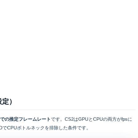
設定）
Dでの推定フレームレート
です。CS2はGPUとCPUの両方がfpsに
0X3DでCPUボトルネックを排除した条件です。