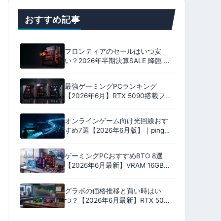
おすすめ記事
フロンティアのセールはいつ安
い？2026年半期決算SALE 降臨 全
18機種のおすすめ｜いちおしは
9800X3D ＋ RX 9070 XT
最強ゲーミングPCランキング
【2026年6月】RTX 5090搭載フラ
グシップ9機を性能・安定性・コス
パ・保証の4軸100点で格付け
オンラインゲーム向け光回線おす
すめ7選【2026年6月版】｜ping実
測比較とプロバイダ選びで失敗し
ない完全ガイド
ゲーミングPCおすすめBTO 8選
【2026年6月最新】VRAM 16GB中
心・17万円台〜RTX 5060
Ti/5070/5080搭載モデル
グラボの価格推移と買い時はい
つ？【2026年6月最新】RTX 50・
RX 9000の値下がり予測と購入判
断