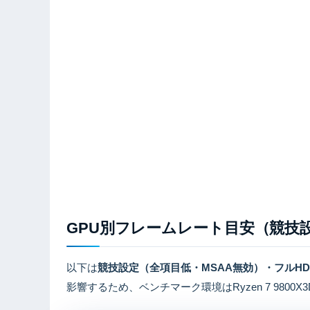
GPU別フレームレート目安（競技
以下は
競技設定（全項目低・MSAA無効）・フルH
影響するため、ベンチマーク環境はRyzen 7 980