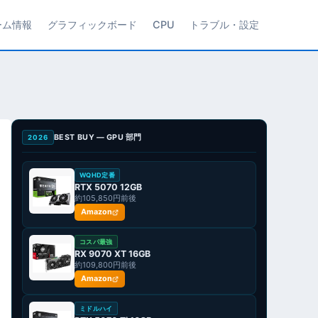
ーム情報
グラフィックボード
CPU
トラブル・設定
BEST BUY — GPU 部門
2026
WQHD定番
RTX 5070 12GB
約105,850円前後
Amazon
コスパ最強
RX 9070 XT 16GB
約109,800円前後
Amazon
ミドルハイ