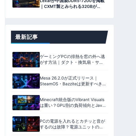
Lexarが中国製DDR5-7200を掲載
｜CXMT製とみられる32GBが
3,999元、価格は下がらない？
最新記事
ゲーミングPCの排熱を窓の外へ逃
がす方法｜ダクト・換気扇・サー
キュレーター4方式の効果と設置・
防犯・騒音の注意点【2026年版】
Mesa 26.2.0が正式リリース｜
SteamOS・Bazziteは更新すべき？
変更点を解説
Minecraft統合版のVibrant Visuals
は重い？GPU別の負荷傾向とJava
版影MODとの違い【2026年版】
PCの電源を入れるとカチッと音が
するのは故障？電源ユニットの正
常なリレー音と危険な連続音の見