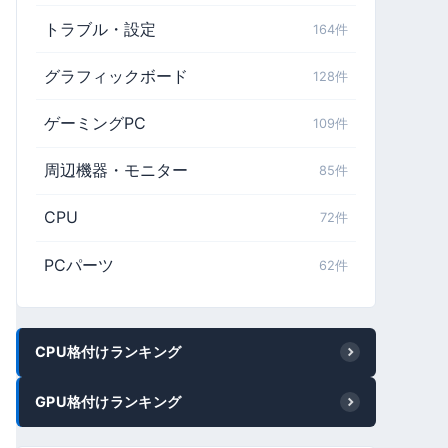
トラブル・設定
164件
グラフィックボード
128件
ゲーミングPC
109件
周辺機器・モニター
85件
CPU
72件
PCパーツ
62件
CPU格付けランキング
GPU格付けランキング