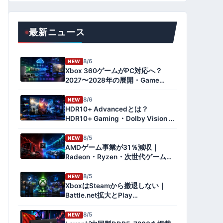
最新ニュース
8/6
NEW
Xbox 360ゲームがPC対応へ？
2027〜2028年の展開・Game
Pass・Project Helixとの関係を解
説
8/6
NEW
HDR10+ Advancedとは？
HDR10+ Gaming・Dolby Vision 2
との違いとPCゲーム対応を解説
【2026年版】
8/5
NEW
AMDゲーム事業が31％減収｜
Radeon・Ryzen・次世代ゲーム機
への影響とデータセンター急伸を
解説【2026年8月】
8/5
NEW
XboxはSteamから撤退しない｜
Battle.net拡大とPlay
Anywhere1,500タイトル対応の狙
いを検証
8/5
NEW