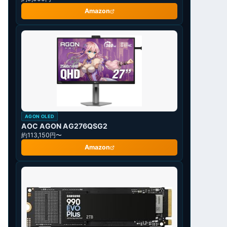
Amazon
AGON OLED
AOC AGON AG276QSG2
約113,150円〜
Amazon