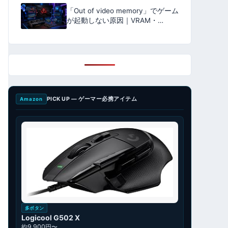
分け方を解説【2026年版】
「Out of video memory」でゲーム
が起動しない原因｜VRAM・
RAM・仮想メモリ・ドライバーを
切り分ける【2026年版】
PICK UP — ゲーマー必携アイテム
Amazon
多ボタン
Logicool G502 X
約9,900円〜