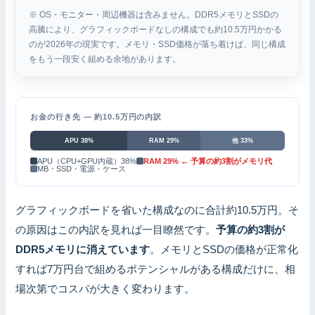
※ OS・モニター・周辺機器は含みません。DDR5メモリとSSDの
高騰により、グラフィックボードなしの構成でも約10.5万円かかる
のが2026年の現実です。メモリ・SSD価格が落ち着けば、同じ構成
をもう一段安く組める余地があります。
お金の行き先 — 約10.5万円の内訳
APU 38%
RAM 29%
他 33%
APU（CPU+GPU内蔵）38%
RAM 29% ← 予算の約3割がメモリ代
MB・SSD・電源・ケース
グラフィックボードを省いた構成なのに合計約10.5万円。そ
の原因はこの内訳を見れば一目瞭然です。
予算の約3割が
DDR5メモリに消えています
。メモリとSSDの価格が正常化
すれば7万円台で組めるポテンシャルがある構成だけに、相
場次第でコスパが大きく変わります。