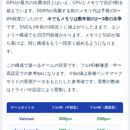
GPUが最大の出費項目とはいえ、CPUとメモリで合計4割を
超えています。DDR5が高騰する前のメモリ代は予算の5〜
8%程度だったので、
今でもメモリは数年前の2〜3倍の水準
です。SSDも1年前の3倍近くに値上がりしたままで、エン
トリー構成でも15万円前後かかります。メモリとSSDが落
ち着けば、同じ構成をもう一段安く組めるようになりま
す。
この構成で遊べるゲームの目安です。フルHD解像度・中〜
高設定での参考fpsになります。※fps値は各種ベンチマーク
サイトの実測データをもとにした参考値です。実際の数値
はドライバや設定により変動します。
ゲームタイトル
フルHD（中設定）
フルHD（高設定）
Valorant
300fps+
250fps+