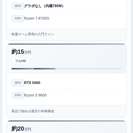
グラボなし（内蔵780M）
GPU
Ryzen 7 8700G
CPU
軽量ゲーム専用の入門ライン
約15
万円
フルHD
RTX 5060
GPU
Ryzen 5 9600
CPU
新品で組める最安の本格構成
約20
万円