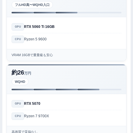
フルHD高〜WQHD入口
RTX 5060 Ti 16GB
GPU
Ryzen 5 9600
CPU
VRAM 16GBで重量級も安心
約26
万円
WQHD
RTX 5070
GPU
Ryzen 7 9700X
CPU
高画質で妥協なし