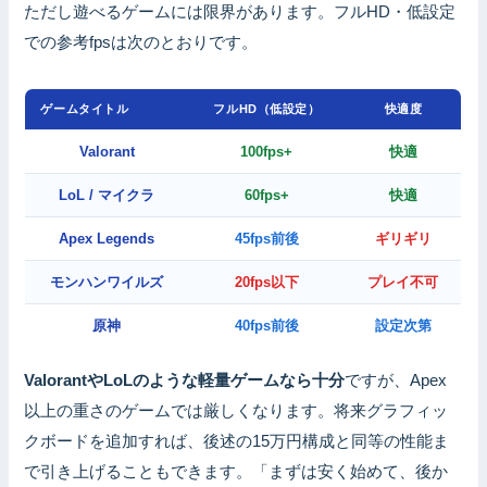
ただし遊べるゲームには限界があります。フルHD・低設定
での参考fpsは次のとおりです。
ゲームタイトル
フルHD（低設定）
快適度
Valorant
100fps+
快適
LoL / マイクラ
60fps+
快適
Apex Legends
45fps前後
ギリギリ
モンハンワイルズ
20fps以下
プレイ不可
原神
40fps前後
設定次第
ValorantやLoLのような軽量ゲームなら十分
ですが、Apex
以上の重さのゲームでは厳しくなります。将来グラフィッ
クボードを追加すれば、後述の15万円構成と同等の性能ま
で引き上げることもできます。「まずは安く始めて、後か