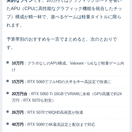
実的なライン
です。10万円ではグラフィックボードを省い
たAPU（CPUに高性能なグラフィック機能を統合したチッ
プ）構成が精一杯で、遊べるゲームは軽量タイトルに限ら
れます。
予算帯別のおすすめを一言でまとめると、次のとおりで
す。
10万円
：グラボなしのAPU構成。Valorant・LoLなど軽量ゲーム向
け
15万円
：RTX 5060でフルHDの大半を中〜高設定で快適に
20万円台
：RTX 5060 Ti 16GBでVRAMに余裕（GPU高騰で約24
万円・RTX 5070も割安）
26万円
：RTX 5070でWQHD高画質が快適
40万円
：RTX 5080で4K最高設定と配信まで対応