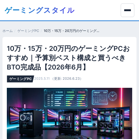
コ
ゲーミングスタイル
ン
テ
ン
ホーム
ゲーミングPC
10万・15万・20万円のゲーミングPCおすすめ｜予算別ベスト構成と買うべきBTO完成品【2026年6月】
ツ
へ
10万・15万・20万円のゲーミングPCお
移
動
すすめ｜予算別ベスト構成と買うべき
す
BTO完成品【2026年6月】
る
2025.5.11
（更新: 2026.6.23）
ゲーミングPC