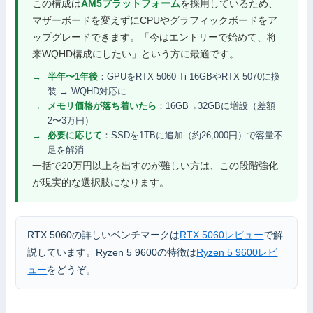
この構成は
AM5プラットフォーム
を採用しているため、
マザーボードを変えずにCPUやグラフィックボードをア
ップグレードできます。「今はエントリーで始めて、将
来WQHD構成にしたい」という方に最適です。
半年〜1年後
：GPUをRTX 5060 Ti 16GBやRTX 5070に換
装 → WQHD対応に
メモリ価格が落ち着いたら
：16GB→32GBに増設（差額
2〜3万円）
必要に応じて
：SSDを1TBに追加（約26,000円）で容量不
足を解消
一括で20万円以上を出すのが難しい方は、この段階強化
が現実的な選択肢になります。
RTX 5060の詳しいベンチマークは
RTX 5060レビュー
で解
説しています。Ryzen 5 9600の特徴は
Ryzen 5 9600レビ
ュー
をどうぞ。