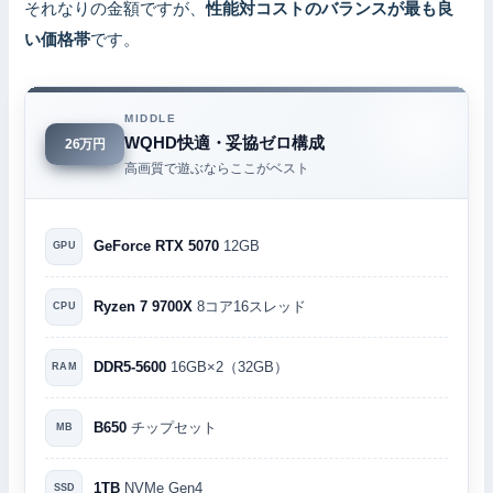
それなりの金額ですが、
性能対コストのバランスが最も良
い価格帯
です。
MIDDLE
WQHD快適・妥協ゼロ構成
26万円
高画質で遊ぶならここがベスト
GeForce RTX 5070
12GB
GPU
Ryzen 7 9700X
8コア16スレッド
CPU
DDR5-5600
16GB×2（32GB）
RAM
B650
チップセット
MB
1TB
NVMe Gen4
SSD