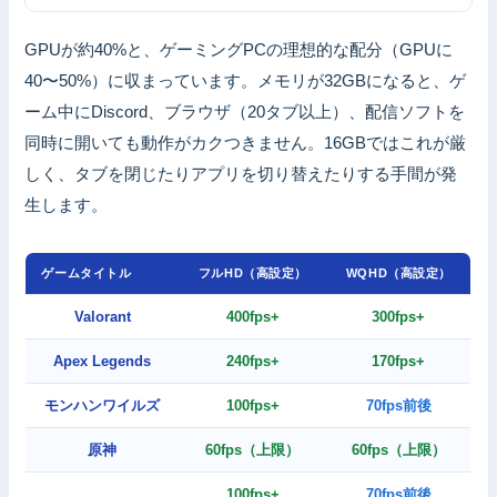
GPUが約40%と、ゲーミングPCの理想的な配分（GPUに
40〜50%）に収まっています。メモリが32GBになると、ゲ
ーム中にDiscord、ブラウザ（20タブ以上）、配信ソフトを
同時に開いても動作がカクつきません。16GBではこれが厳
しく、タブを閉じたりアプリを切り替えたりする手間が発
生します。
ゲームタイトル
フルHD（高設定）
WQHD（高設定）
Valorant
400fps+
300fps+
Apex Legends
240fps+
170fps+
モンハンワイルズ
100fps+
70fps前後
原神
60fps（上限）
60fps（上限）
100fps+
70fps前後