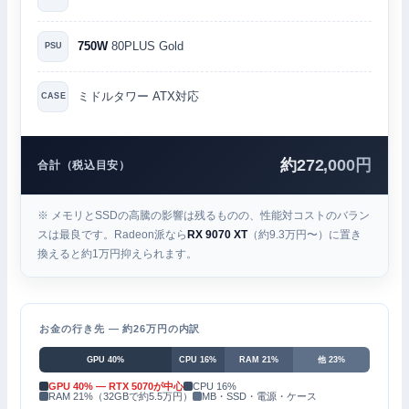
750W
80PLUS Gold
PSU
ミドルタワー ATX対応
CASE
約272,000円
合計（税込目安）
※ メモリとSSDの高騰の影響は残るものの、性能対コストのバラン
スは最良です。Radeon派なら
RX 9070 XT
（約9.3万円〜）に置き
換えると約1万円抑えられます。
お金の行き先 — 約26万円の内訳
GPU 40%
CPU 16%
RAM 21%
他 23%
GPU 40% — RTX 5070が中心
CPU 16%
RAM 21%（32GBで約5.5万円）
MB・SSD・電源・ケース