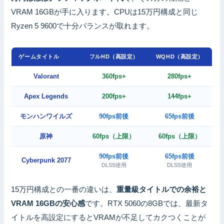
VRAM 16GBが手に入ります。CPUは15万円構成と同じ
Ryzen 5 9600で十分バランスが取れます。
ゲームタイトル
フルHD（高設定）
WQHD（高設定）
Valorant
360fps+
280fps+
Apex Legends
200fps+
144fps+
モンハンワイルズ
90fps前後
65fps前後
原神
60fps（上限）
60fps（上限）
90fps前後
65fps前後
Cyberpunk 2077
DLSS使用
DLSS使用
15万円構成との一番の違いは、
重量級タイトルでの余裕と
VRAM 16GBの安心感
です。RTX 5060の8GBでは、最新タ
イトルを高設定にするとVRAMが不足してカクつくことが