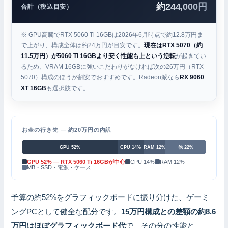
約244,000円
合計（税込目安）
※ GPU高騰でRTX 5060 Ti 16GBは2026年6月時点で約12.8万円ま
で上がり、構成全体は約24万円が目安です。
現在はRTX 5070（約
11.5万円）が5060 Ti 16GBより安く性能も上という逆転
が起きてい
るため、VRAM 16GBに強いこだわりがなければ次の26万円（RTX
5070）構成のほうが割安でおすすめです。Radeon派なら
RX 9060
XT 16GB
も選択肢です。
お金の行き先 — 約20万円の内訳
GPU 52%
CPU 14%
RAM 12%
他 22%
GPU 52% — RTX 5060 Ti 16GBが中心
CPU 14%
RAM 12%
MB・SSD・電源・ケース
予算の約52%をグラフィックボードに振り分けた、ゲーミ
ングPCとして健全な配分です。
15万円構成との差額の約8.6
万円はほぼグラフィックボード代
で、その分の性能と