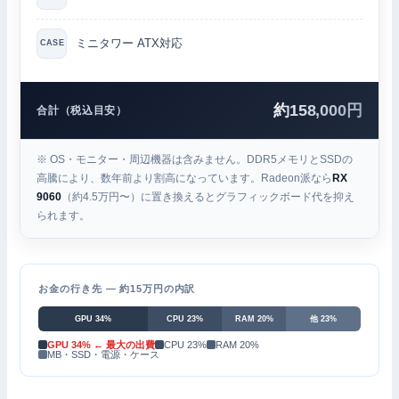
ミニタワー ATX対応
CASE
約158,000円
合計（税込目安）
※ OS・モニター・周辺機器は含みません。DDR5メモリとSSDの
高騰により、数年前より割高になっています。Radeon派なら
RX
9060
（約4.5万円〜）に置き換えるとグラフィックボード代を抑え
られます。
お金の行き先 — 約15万円の内訳
GPU 34%
CPU 23%
RAM 20%
他 23%
GPU 34% ← 最大の出費
CPU 23%
RAM 20%
MB・SSD・電源・ケース