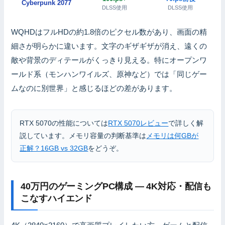
Cyberpunk 2077
DLSS使用
DLSS使用
WQHDはフルHDの約1.8倍のピクセル数があり、画面の精
細さが明らかに違います。文字のギザギザが消え、遠くの
敵や背景のディテールがくっきり見える。特にオープンワ
ールド系（モンハンワイルズ、原神など）では「同じゲー
ムなのに別世界」と感じるほどの差があります。
RTX 5070の性能については
RTX 5070レビュー
で詳しく解
説しています。メモリ容量の判断基準は
メモリは何GBが
正解？16GB vs 32GB
をどうぞ。
40万円のゲーミングPC構成 — 4K対応・配信も
こなすハイエンド