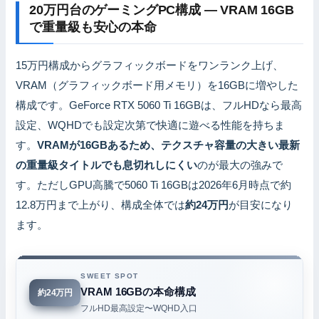
20万円台のゲーミングPC構成 — VRAM 16GB
で重量級も安心の本命
15万円構成からグラフィックボードをワンランク上げ、
VRAM（グラフィックボード用メモリ）を16GBに増やした
構成です。GeForce RTX 5060 Ti 16GBは、フルHDなら最高
設定、WQHDでも設定次第で快適に遊べる性能を持ちま
す。
VRAMが16GBあるため、テクスチャ容量の大きい最新
の重量級タイトルでも息切れしにくい
のが最大の強みで
す。ただしGPU高騰で5060 Ti 16GBは2026年6月時点で約
12.8万円まで上がり、構成全体では
約24万円
が目安になり
ます。
SWEET SPOT
VRAM 16GBの本命構成
約24万円
フルHD最高設定〜WQHD入口