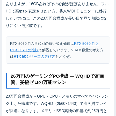
ありますが、16GBあればその心配がほぼありません。フル
HDで高fpsを安定させたい方、将来WQHDモニターに移行
したい方には、この20万円台構成が長い目で見て無駄にな
りにくい選択肢です。
RTX 5060 Tiの世代別の買い替え価値は
RTX 5060 Ti と
RTX 5070 の比較
で解説しています。VRAM容量の考え方
は
RTX 50シリーズの選び方
もどうぞ。
26万円のゲーミングPC構成 — WQHDで高画
質、妥協ゼロの万能マシン
20万円台構成からGPU・CPU・メモリのすべてをワンラン
ク上げた構成です。WQHD（2560×1440）で高画質プレイ
が快適になります。メモリ・SSD高騰の影響で約26万円と