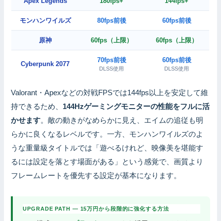
Apex Legends
180fps+
144fps+
モンハンワイルズ
80fps前後
60fps前後
原神
60fps（上限）
60fps（上限）
70fps前後
60fps前後
Cyberpunk 2077
DLSS使用
DLSS使用
Valorant・Apexなどの対戦FPSでは144fps以上を安定して維
持できるため、
144Hzゲーミングモニターの性能をフルに活
かせます
。敵の動きがなめらかに見え、エイムの追従も明
らかに良くなるレベルです。一方、モンハンワイルズのよ
うな重量級タイトルでは「遊べるけれど、映像美を堪能す
るには設定を落とす場面がある」という感覚で、画質より
フレームレートを優先する設定が基本になります。
UPGRADE PATH — 15万円から段階的に強化する方法