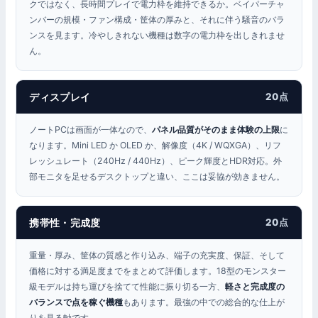
クではなく、長時間プレイで電力枠を維持できるか。ベイパーチャ
ンバーの規模・ファン構成・筐体の厚みと、それに伴う騒音のバラ
ンスを見ます。冷やしきれない機種は数字の電力枠を出しきれませ
ん。
ディスプレイ
20点
ノートPCは画面が一体なので、
パネル品質がそのまま体験の上限
に
なります。Mini LED か OLED か、解像度（4K / WQXGA）、リフ
レッシュレート（240Hz / 440Hz）、ピーク輝度とHDR対応。外
部モニタを足せるデスクトップと違い、ここは妥協が効きません。
携帯性・完成度
20点
重量・厚み、筐体の質感と作り込み、端子の充実度、保証、そして
価格に対する満足度までをまとめて評価します。18型のモンスター
級モデルは持ち運びを捨てて性能に振り切る一方、
軽さと完成度の
バランスで点を稼ぐ機種
もあります。最強の中での総合的な仕上が
りを見る軸です。