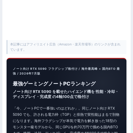
本記事にはアフィリエイト広告（Amazon・楽天市場等）のリンクが含まれ
ています。
ノート向け RTX 5090 フラグシップ格付け / 海外最高峰 + 国内BTO 最
強 / 2026年7月版
最強ゲーミングノートPCランキング
ノート向け RTX 5090 を載せたハイエンド機を 性能・冷却・
ディスプレイ・完成度 の4軸100点で格付け
「今、ノートPCで一番強いのはどれか」。同じノート向け RTX
5090 でも、許される電力枠（TGP）と排熱で実性能はまるで別物
になります。海外フラグシップが本気で電力を解き放った18型の
モンスター級モデルから、同じGPUを約70万円で掴める国内BTO