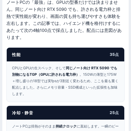
ノートPCの「最強」は、GPUの型番だけでは決まりませ
ん。同じノート向け RTX 5090 でも、許される電力枠と排
熱で実性能が変わり、画面の質も持ち運びやすさも体験を
左右します。この記事では、ハイエンド機を格付けするに
あたって次の4軸100点で採点しました。配点には意図があ
ります。
性能
35点
CPUとGPUの生スペック、そして
同じノート向け RTX 5090 でも
別物になるTGP（GPUに許される電力枠）
。150Wの薄型と175W
＋増し盛りの18型では実fpsが3割近く変わるため、ここを最も重く
配点しました。さらにメモリ容量・SSD構成といった拡張性も加味
します。
冷却・静音
25点
ノートPCは排熱がそのまま
持続クロック
に直結します。一瞬のピー