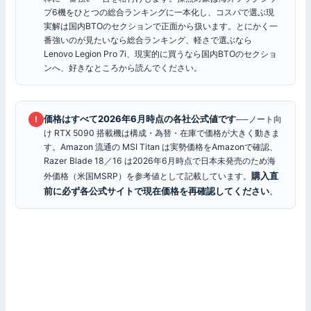
プ6機をひとつの総合ランキングに一本化し、コスパで選ぶ現
実解は国内BTOのセクションで正面から扱います。とにかく一
番強いのが見たいなら総合ランキング、軽さで選ぶなら
Lenovo Legion Pro 7i、現実的に買うなら国内BTOのセクショ
ンへ、好きなところから読んでください。
価格はすべて2026年6月時点の各社公式値です
──ノート向
!
け RTX 5090 搭載機は構成・為替・在庫で価格が大きく動きま
す。Amazon 流通の MSI Titan は実勢価格をAmazonで確認、
Razer Blade 18／16 は2026年6月時点で日本未発売のため海
購入直
外価格（米国MSRP）を参考値として記載しています。
前に必ず各公式サイトで現在価格を再確認してください
。