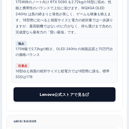
175W枠のノート向け RTX 5090 を2.72kgの16型に収め、性
能と携帯性のバランスで上位に並びます。WQXGA OLED
240Hz は黒の締まりと発色が美しく、ゲームも映像も映えま
す。18型勢に比べると画面サイズと電力の絶対量では一歩譲り
ますが、最高額機ではないのに穴がなく、持ち運びまで含めた
完成度なら最有力の「賢い最強」です。
強み
175W級で2.72kgの軽さ。OLED 240Hz の画面品質と70万円台
の価格バランス
注意点
16型ゆえ画面の絶対サイズと総電力では18型勢に譲る。標準
SSDは1TB
Lenovo公式ストアで見る
MSI RAIDER