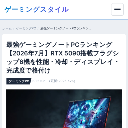
コ
ゲーミングスタイル
ン
テ
ン
ホーム
ゲーミングPC
最強ゲーミングノートPCランキング【2026年7月】RTX 5090搭載フラグシップ6機を性能・冷却・ディスプレイ・完成度で格付け
ツ
へ
最強ゲーミングノートPCランキング
移
動
【2026年7月】RTX 5090搭載フラグシ
す
ップ6機を性能・冷却・ディスプレイ・
る
完成度で格付け
2026.6.21
（更新: 2026.7.26）
ゲーミングPC