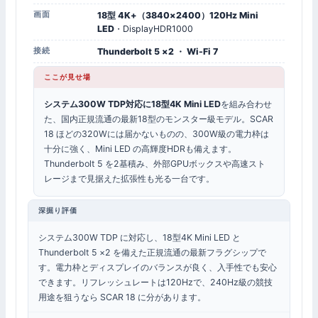
画面
18型 4K+（3840×2400）120Hz Mini
LED
・DisplayHDR1000
接続
Thunderbolt 5 ×2 ・ Wi-Fi 7
ここが見せ場
システム300W TDP対応に18型4K Mini LED
を組み合わせ
た、国内正規流通の最新18型のモンスター級モデル。SCAR
18 ほどの320Wには届かないものの、300W級の電力枠は
十分に強く、Mini LED の高輝度HDRも備えます。
Thunderbolt 5 を2基積み、外部GPUボックスや高速スト
レージまで見据えた拡張性も光る一台です。
深掘り評価
システム300W TDP に対応し、18型4K Mini LED と
Thunderbolt 5 ×2 を備えた正規流通の最新フラグシップで
す。電力枠とディスプレイのバランスが良く、入手性でも安心
できます。リフレッシュレートは120Hzで、240Hz級の競技
用途を狙うなら SCAR 18 に分があります。