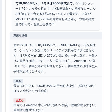
で18,000MB/s、メモリは96GB構成まで
。ゲーミングノ
ートPCという枠を超えて、4K動画編集や大規模なローカル
AI推論まで一台で抱え込めるハイエンド機です。18型4K
Mini LED の画面と270Wの電力枠も当然備え、性能の絶対
量で殴ってくる最上位機です。
深掘り評価
最大16TB RAID（18,000MB/s）・96GB RAM という拡張性
で、ゲーミングを超えてクリエイティブ兼用の頂点に立ちま
す。18型4K Mini LED と270Wの電力枠も十分に強く、全部入
りの満足度は随一です。一方で国内では主に Amazon での取
り扱いで、価格が高めで変動も大きく、価格対効果は構成と入
手時期次第になります。
強み
最大16TB RAID・96GB RAM の圧倒的拡張性。18型4K Mini
LED と全部入りの完成度
注意点
国内では Amazon 中心の取り扱いで割高・価格変動も大きい。
重量級で携帯性はない