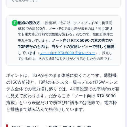
配点の読み方
──性能35・冷却25・ディスプレイ20・携帯完
T
成20で合計100点。ノートPCで最も差が出るのは「同じGPU
でも電力枠と排熱で実性能が変わる」点なので、性能と冷却に
ノート向け RTX 5090 の素の実力や
重みを置いています。
TGP差そのものは、当サイトの実測レビューで詳しく解説
しています
（
ノート向け RTX 5090 完全レビュー
）。採点し
ているのは、その共通GPUを各社がどう活かしたかの差です。
ポイントは、TGPがそのまま体感に効くことです。薄型機
の150W前後と、18型のモンスター級モデルの175W＋シス
テム全体での電力増し盛りでは、4K高設定での平均fpsが目
に見えて変わります。だからこそ「ノート向け RTX 5090
搭載」という表記だけで横並びに語るのは危険で、電力枠
と排熱まで踏み込んで格付けしています。