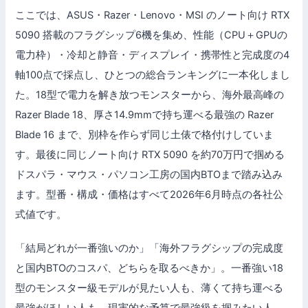
ここでは、ASUS・Razer・Lenovo・MSI のノート向け RTX
5090 搭載のフラグシップ6機を集め、性能（CPU＋GPUの
電力枠）・冷却と静音・ディスプレイ・携帯性と完成度の4
軸100点で採点し、ひとつの総合ランキングに一本化しまし
た。18型で電力を解き放つモンスターから、海外最高峰の
Razer Blade 18、厚さ14.9mmで持ち運べる最強の Razer
Blade 16 まで、別枠を作らず同じ土俵で格付けしていま
す。最後に同じノート向け RTX 5090 を約70万円で掴める
ドスパラ・マウス・パソコン工房の国内BTOまで踏み込み
ます。型番・構成・価格はすべて2026年6月時点の各社公
式値です。
「結局どれが一番強いのか」「海外フラグシップの完成度
と国内BTOのコスパ、どちらを取るべきか」。一番強い18
型のモンスター級モデルが見たい人も、薄くて持ち運べる
最強がほしい人も、現実的な予算で最強級を掴みたい人