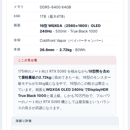
メモリ
DDR5-6400 64GB
SSD
1TB（最大4TB）
画面
16型 WQXGA（2560×1600）OLED
240Hz
・500nit・True Black 1000
冷却
Coldfront Vapor（ベイパーチャンバー）
本体
26.6mm ・ 2.72kg
・80Wh
ここが見せ場
175Wのノート向け RTX 5090 を積みながら
18型勢を含め
て最軽量級の2.72kg
に収めてきた一台。18型のモンスター
級モデルが3.6kg級になる中で、16型のこの軽さは際立っ
ています。画面も
WQXGA OLED 240Hz でDisplayHDR
True Black 1000
と最上級。しかも70万円台で、フルパワ
ーのノート向け RTX 5090 機としては最安級というバラン
スの良さが武器になります。
深掘り評価