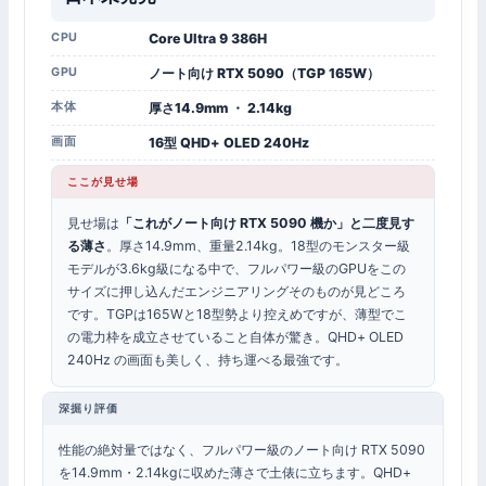
CPU
Core Ultra 9 386H
GPU
ノート向け RTX 5090（TGP 165W）
本体
厚さ14.9mm ・ 2.14kg
画面
16型 QHD+ OLED 240Hz
ここが見せ場
見せ場は
「これがノート向け RTX 5090 機か」と二度見す
る薄さ
。厚さ14.9mm、重量2.14kg。18型のモンスター級
モデルが3.6kg級になる中で、フルパワー級のGPUをこの
サイズに押し込んだエンジニアリングそのものが見どころ
です。TGPは165Wと18型勢より控えめですが、薄型でこ
の電力枠を成立させていること自体が驚き。QHD+ OLED
240Hz の画面も美しく、持ち運べる最強です。
深掘り評価
性能の絶対量ではなく、フルパワー級のノート向け RTX 5090
を14.9mm・2.14kgに収めた薄さで土俵に立ちます。QHD+