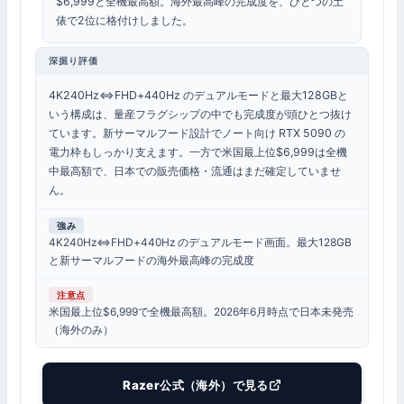
$6,999と全機最高額。海外最高峰の完成度を、ひとつの土
俵で2位に格付けしました。
深掘り評価
4K240Hz⇔FHD+440Hz のデュアルモードと最大128GBと
いう構成は、量産フラグシップの中でも完成度が頭ひとつ抜け
ています。新サーマルフード設計でノート向け RTX 5090 の
電力枠もしっかり支えます。一方で米国最上位$6,999は全機
中最高額で、日本での販売価格・流通はまだ確定していませ
ん。
強み
4K240Hz⇔FHD+440Hz のデュアルモード画面。最大128GB
と新サーマルフードの海外最高峰の完成度
注意点
米国最上位$6,999で全機最高額。2026年6月時点で日本未発売
（海外のみ）
Razer公式（海外）で見る