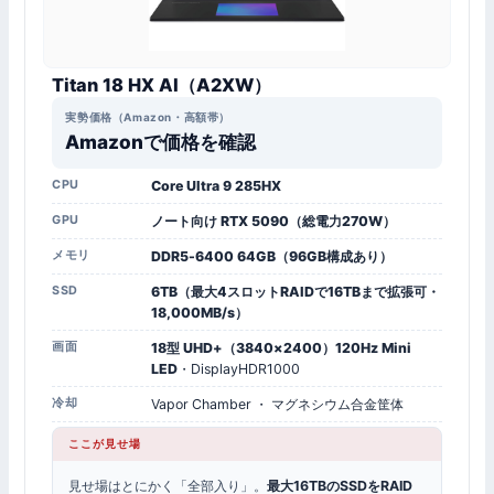
Titan 18 HX AI（A2XW）
実勢価格（Amazon・高額帯）
Amazonで価格を確認
CPU
Core Ultra 9 285HX
GPU
ノート向け RTX 5090（総電力270W）
メモリ
DDR5-6400 64GB（96GB構成あり）
SSD
6TB（最大4スロットRAIDで16TBまで拡張可・
18,000MB/s）
画面
18型 UHD+（3840×2400）120Hz Mini
LED
・DisplayHDR1000
冷却
Vapor Chamber ・ マグネシウム合金筐体
ここが見せ場
見せ場はとにかく「全部入り」。
最大16TBのSSDをRAID