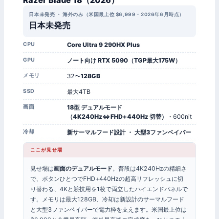
Razer Blade 18（2026）
日本未発売 ・ 海外のみ（米国最上位 $6,999・2026年6月時点）
日本未発売
CPU
Core Ultra 9 290HX Plus
GPU
ノート向け RTX 5090（TGP最大175W）
メモリ
32〜
128GB
SSD
最大4TB
画面
18型 デュアルモード
（4K240Hz⇔FHD+440Hz 切替）
・600nit
冷却
新サーマルフード設計 ・ 大型3ファンベイパー
ここが見せ場
見せ場は
画面のデュアルモード
。普段は4K240Hzの精細さ
で、ボタンひとつでFHD+440Hzの超高リフレッシュに切
り替わる、4Kと競技用を1枚で両立したハイエンドパネルで
す。メモリは最大128GB、冷却は新設計のサーマルフード
と大型3ファンベイパーで電力枠を支えます。米国最上位は