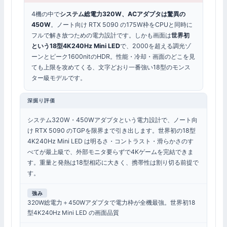
4機の中で
システム総電力320W、ACアダプタは驚異の
450W
。ノート向け RTX 5090 の175W枠をCPUと同時に
フルで解き放つための電力設計です。しかも画面は
世界初
という18型4K240Hz Mini LED
で、2000を超える調光ゾ
ーンとピーク1600nitのHDR。性能・冷却・画面のどこを見
ても上限を攻めてくる、文字どおり一番強い18型のモンス
ター級モデルです。
深掘り評価
システム320W・450Wアダプタという電力設計で、ノート向
け RTX 5090 のTGPを限界まで引き出します。世界初の18型
4K240Hz Mini LED は明るさ・コントラスト・滑らかさのす
べてが最上級で、外部モニタ要らずで4Kゲームを完結できま
す。重量と発熱は18型相応に大きく、携帯性は割り切る前提で
す。
強み
320W総電力＋450Wアダプタで電力枠が全機最強。世界初18
型4K240Hz Mini LED の画面品質