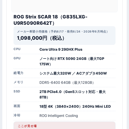
ROG Strix SCAR 18（G835LXG-
U9R5090R642T）
メーカー希望小売価格（予約6/17・発売6/24・2026年6月時点）
1,098,000円（税込）
CPU
Core Ultra 9 290HX Plus
GPU
ノート向け RTX 5090 24GB（最大TGP
175W）
総電力
システム最大320W ／ ACアダプタ450W
メモリ
DDR5-6400 64GB（最大128GB）
SSD
2TB PCIe4.0（Gen5スロット対応・最大
8TB）
画面
18型 4K（3840×2400）240Hz Mini LED
冷却
ROG Intelligent Cooling
ここが見せ場