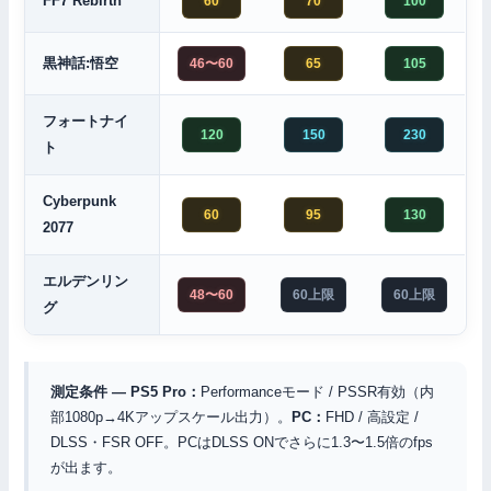
FF7 Rebirth
60
70
100
黒神話:悟空
46〜60
65
105
フォートナイ
120
150
230
ト
Cyberpunk
60
95
130
2077
エルデンリン
48〜60
60上限
60上限
グ
測定条件 — PS5 Pro：
Performanceモード / PSSR有効（内
部1080p→4Kアップスケール出力）。
PC：
FHD / 高設定 /
DLSS・FSR OFF。PCはDLSS ONでさらに1.3〜1.5倍のfps
が出ます。