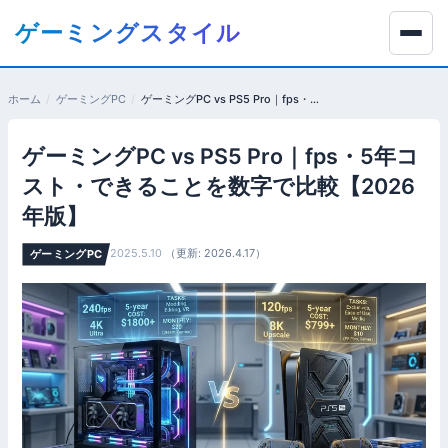
コ
ゲーミングスタイル
ン
テ
ン
ホーム
ゲーミングPC
ゲーミングPC vs PS5 Pro｜fps・5年コスト・できることを数字で比較【2026年版】
ツ
へ
ゲーミングPC vs PS5 Pro｜fps・5年コ
移
動
スト・できることを数字で比較【2026
す
年版】
る
2025.5.10
（更新: 2026.4.17）
ゲーミングPC