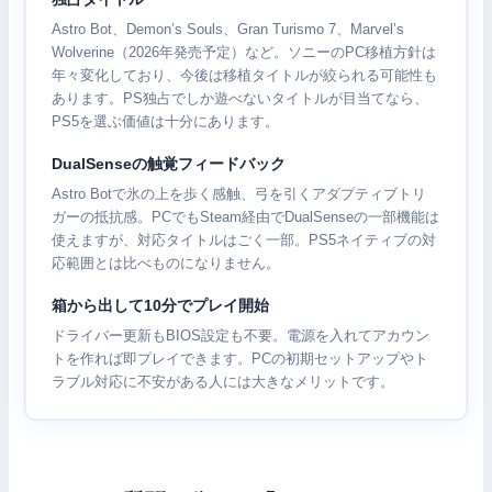
Astro Bot、Demon’s Souls、Gran Turismo 7、Marvel’s
Wolverine（2026年発売予定）など。ソニーのPC移植方針は
年々変化しており、今後は移植タイトルが絞られる可能性も
あります。PS独占でしか遊べないタイトルが目当てなら、
PS5を選ぶ価値は十分にあります。
DualSenseの触覚フィードバック
Astro Botで氷の上を歩く感触、弓を引くアダプティブトリ
ガーの抵抗感。PCでもSteam経由でDualSenseの一部機能は
使えますが、対応タイトルはごく一部。PS5ネイティブの対
応範囲とは比べものになりません。
箱から出して10分でプレイ開始
ドライバー更新もBIOS設定も不要。電源を入れてアカウン
トを作れば即プレイできます。PCの初期セットアップやト
ラブル対応に不安がある人には大きなメリットです。