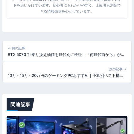
ドを追いかけています。初心者にもわかりやすく、上級者も満足で
きる情報発信を心がけています。
投
← 前の記事
RTX 5070 Ti 乗り換え価値を世代別に検証｜「何世代前から」が得か【2026年版】
稿
ナ
次の記事 →
10万・15万・20万円のゲーミングPCおすすめ｜予算別ベスト構成と買うべきBTO完成品【2026年6月】
ビ
ゲ
ー
関連記事
シ
ョ