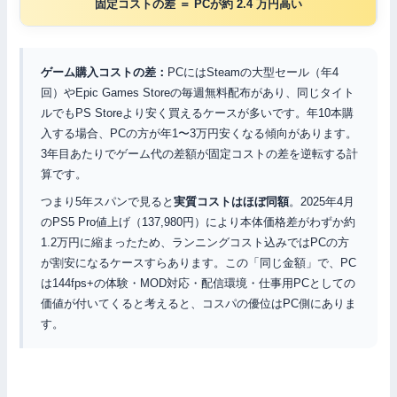
固定コストの差 ＝ PCが
約 2.4 万円
高い
ゲーム購入コストの差：
PCにはSteamの大型セール（年4
回）やEpic Games Storeの毎週無料配布があり、同じタイト
ルでもPS Storeより安く買えるケースが多いです。年10本購
入する場合、PCの方が年1〜3万円安くなる傾向があります。
3年目あたりでゲーム代の差額が固定コストの差を逆転する計
算です。
つまり5年スパンで見ると
実質コストはほぼ同額
。2025年4月
のPS5 Pro値上げ（137,980円）により本体価格差がわずか約
1.2万円に縮まったため、ランニングコスト込みではPCの方
が割安になるケースすらあります。この「同じ金額」で、PC
は144fps+の体験・MOD対応・配信環境・仕事用PCとしての
価値が付いてくると考えると、コスパの優位はPC側にありま
す。