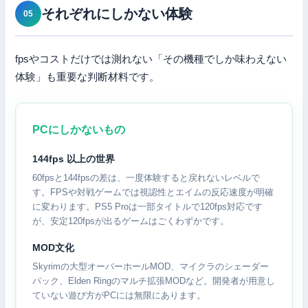
それぞれにしかない体験
fpsやコストだけでは測れない「その機種でしか味わえない
体験」も重要な判断材料です。
PCにしかないもの
144fps 以上の世界
60fpsと144fpsの差は、一度体験すると戻れないレベルで
す。FPSや対戦ゲームでは視認性とエイムの反応速度が明確
に変わります。PS5 Proは一部タイトルで120fps対応です
が、安定120fpsが出るゲームはごくわずかです。
MOD文化
Skyrimの大型オーバーホールMOD、マイクラのシェーダー
パック、Elden Ringのマルチ拡張MODなど。開発者が用意し
ていない遊び方がPCには無限にあります。