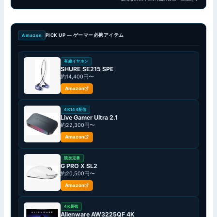
PICK UP — ゲーマー必携アイテム
Amazon
有線イヤホン
SHURE SE215 SPE
約14,400円〜
Amazon
4K144配信
Live Gamer Ultra 2.1
約22,300円〜
Amazon
競技定番
G PRO X SL2
約20,500円〜
Amazon
4K最強
Alienware AW3225QF 4K