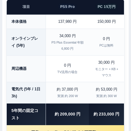
項目
PS5 Pro
PC 15万円
本体価格
137,980 円
150,000 円
34,000 円
オンラインプレ
0 円
PS Plus Essential 年額
イ (5年)
PCは無料
6,800 円
30,000 円
0 円
周辺機器
モニター + KB +
TV流用の場合
マウス
電気代 (5年 / 1日
約 37,000 円
約 53,000 円
3h)
実測 約 200 W
実測 約 300 W
5年間の固定コ
約 209,000 円
約 233,000 円
スト