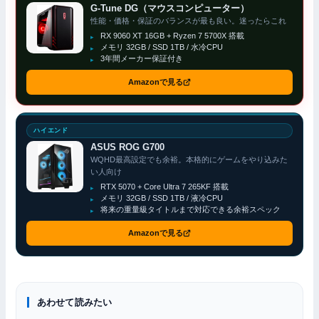
G-Tune DG（マウスコンピューター）
性能・価格・保証のバランスが最も良い。迷ったらこれ
RX 9060 XT 16GB + Ryzen 7 5700X 搭載
メモリ 32GB / SSD 1TB / 水冷CPU
3年間メーカー保証付き
Amazonで見る
ハイエンド
ASUS ROG G700
WQHD最高設定でも余裕。本格的にゲームをやり込みた
い人向け
RTX 5070 + Core Ultra 7 265KF 搭載
メモリ 32GB / SSD 1TB / 液冷CPU
将来の重量級タイトルまで対応できる余裕スペック
Amazonで見る
FPS早見表
あわせて読みたい
予算別
PCゲームの推奨スペック早見表｜人気18タイトルのGPU別fps
入門ガイド
ジャンル別