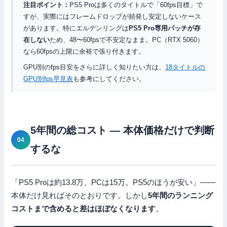
注目ポイント：
PS5 Proは多くのタイトルで「60fps目標」で
すが、実際にはフレームドロップが頻発し安定しないケース
があります。特にエルデンリングは
PS5 Pro専用パッチが存
在しない
ため、48〜60fpsで不安定なまま。PC（RTX 5060）
なら60fpsの上限に余裕で張り付きます。
GPU別のfps目安をさらに詳しく知りたい方は、
18タイトルの
GPU別fps早見表
も参考にしてください。
5年間の総コスト — 本体価格だけで判断
するな
「PS5 Proは約13.8万、PCは15万。PS5のほうが安い」——
本体だけ見ればそのとおりです。しかし
5年間のランニング
コストまで含めると差はほぼなくなります
。