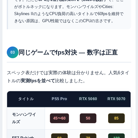
がボトルネックになります。モンハンワイルズやCities:
Skylines IIのようなCPU負荷の高いタイトルで60fpsを維持で
きない原因は、GPU性能ではなくこのCPUの古さです。
同じゲームでfps対決 — 数字は正直
スペック表だけでは実際の体験は分かりません。人気6タイ
トルの
実測fpsを並べて
比較しました。
タイトル
PS5 Pro
RTX 5060
RTX 5070
モンハンワイ
45〜60
50
85
ルズ