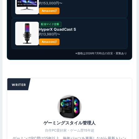
約153,000円〜
Amazon
配信マイク定番
HyperX QuadCast S
約13,980円〜
Amazon
※価格は2026年7月時点の目安・変動あり
WRITER
ゲーミングスタイル管理人
自作PC愛好家・ゲーム歴15年超
ゲーミングPC歴は15年以上。毎年パーツを更新しながら最新トレン