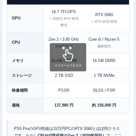
16.7 TFLOPS
RTX 5060
GPU
≒ 旧世代 RTX 4070
≒ RTX 4070 同等
相当
Zen 2 / 3.85 GHz
Core i5 / Ryzen 5
Cor
CPU
2020年世代
最新世代
メモリ
16 GB GDDR6
16 GB DDR5
スクロールできます
ストレージ
2 TB SSD
1 TB NVMe
映像補間
PSSR
DLSS / FSR
価格
137,980 円
約 150,000 円
PS5 ProのGPU性能は15万円PCのRTX 5060とほぼ同クラス
です。ただし
CPUが2世代前のZen 2（2020年設計）
で、ここ