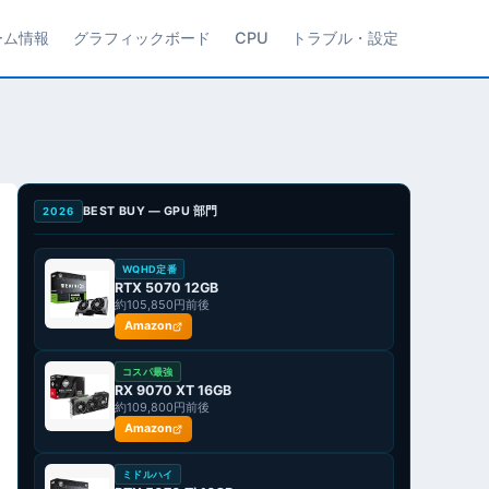
ーム情報
グラフィックボード
CPU
トラブル・設定
BEST BUY — GPU 部門
2026
WQHD定番
RTX 5070 12GB
約105,850円前後
Amazon
コスパ最強
RX 9070 XT 16GB
約109,800円前後
Amazon
ミドルハイ