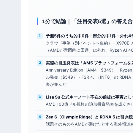
1分で結論｜「注目発表5選」の答え
予測5件のうち的中0件・部分的中1件・外れ4
クラウド事例（別イベントへ集約）・X970E チ
（AMDが意図的に回避）は外れ、Ryzen AI
実際の目玉発表は「AM5 プラットフォームを
Anniversary Edition（AM4・$349）・Ryz
ル発売（$549）・FSR 4.1（INT8）の RDNA 
表が並んだ
Lisa Su 公式キーノート不在の前提は事実と
AMD 100億ドル規模の追加投資発表を成立
Zen 6（Olympic Ridge）と RDNA 5 は
話題そのものをAMDが避けたとする海外報道