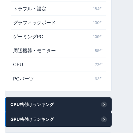
トラブル・設定
184件
グラフィックボード
130件
ゲーミングPC
109件
周辺機器・モニター
85件
CPU
72件
PCパーツ
63件
CPU格付けランキング
GPU格付けランキング