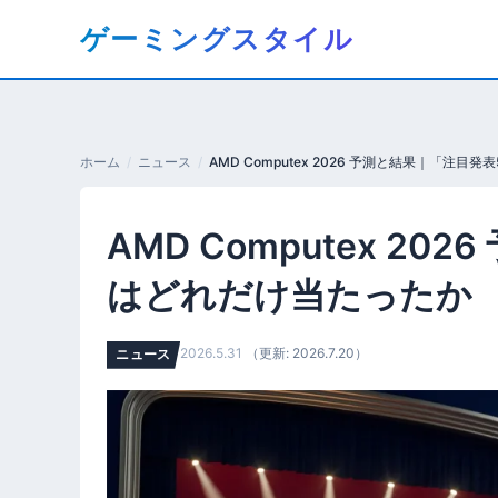
コ
ゲーミングスタイル
ン
テ
ン
ツ
へ
ホーム
ニュース
移
動
AMD Computex 2
す
る
はどれだけ当たったか
2026.5.31
（更新: 2026.7.20）
ニュース