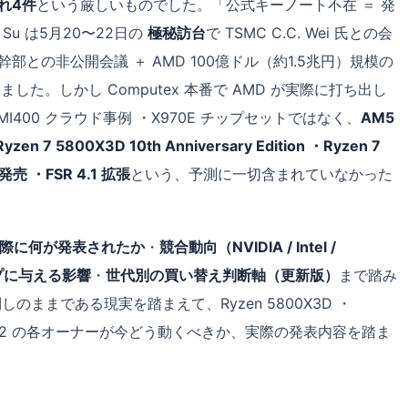
れ4件
という厳しいものでした。「公式キーノート不在 ＝ 発
u は5月20〜22日の
極秘訪台
で TSMC C.C. Wei 氏との会
/ ASUS 幹部との非公開会議 ＋ AMD 100億ドル（約1.5兆円）規模の
た。しかし Computex 本番で AMD が実際に打ち出し
ct MI400 クラウド事例 ・X970E チップセットではなく、
AM5
800X3D 10th Anniversary Edition ・Ryzen 7
発売 ・FSR 4.1 拡張
という、予測に一切含まれていなかった
際に何が発表されたか
・
競合動向（NVIDIA / Intel /
プに与える影響
・
世代別の買い替え判断軸（更新版）
まで踏み
ろ倒しのままである現実を踏まえて、Ryzen 5800X3D ・
9950X3D2 の各オーナーが今どう動くべきか、実際の発表内容を踏ま