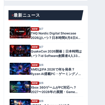
最新ニュース
8/7
NEW
THQ Nordic Digital Showcase
2026はいつ？日本時間8月8日4
時・視聴方法・発表予定ゲーム
8/7
NEW
QuakeCon 2026開催｜日本時間は
いつ？id Software創業者4人33年
ぶり集結・配信とSteamセールま
とめ【速報】
8/6
NEW
AMDはIFA 2026で何を発表？
Ryzen AI搭載PC・ゲーミングノー
トを予想
8/6
NEW
Xbox 360ゲームがPC対応へ？
2027〜2028年の展開・Game
Pass・Project Helixとの関係を解
説
8/6
NEW