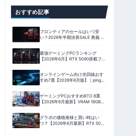
おすすめ記事
フロンティアのセールはいつ安
い？2026年半期決算SALE 奥義 全
18機種のおすすめ｜いちおしは
9800X3D ＋ RX 9070 XT
最強ゲーミングPCランキング
【2026年6月】RTX 5090搭載フラ
グシップ9機を性能・安定性・コス
パ・保証の4軸100点で格付け
オンラインゲーム向け光回線おす
すめ7選【2026年6月版】｜ping実
測比較とプロバイダ選びで失敗し
ない完全ガイド
ゲーミングPCおすすめBTO 8選
【2026年6月最新】VRAM 16GB中
心・17万円台〜RTX 5060
Ti/5070/5080搭載モデル
グラボの価格推移と買い時はい
つ？【2026年6月最新】RTX 50・
RX 9000の値下がり予測と購入判
断