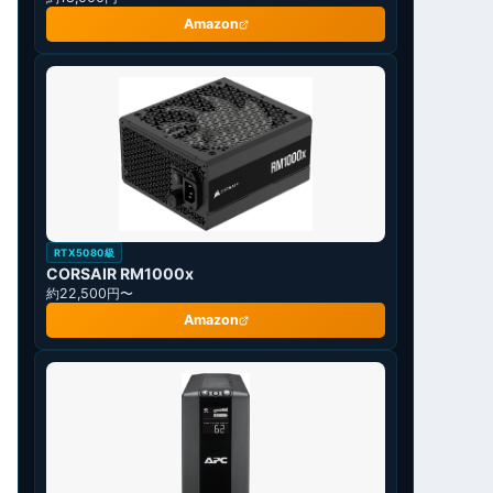
Amazon
RTX5080級
CORSAIR RM1000x
約22,500円〜
Amazon