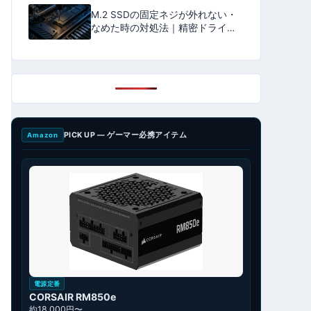
M.2 SSDの固定ネジが外れない・
なめた時の対処法｜精密ドライバ
ーの選び方とマザーボードを傷つ
けずに外す手順【2026年版】
PICK UP — ゲーマー必携アイテム
Amazon
電源定番
CORSAIR RM850e
約18,000円〜