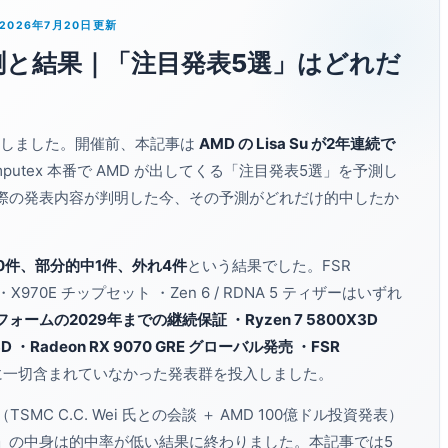
 2026年7月20日更新
26 予測と結果｜「注目発表5選」はどれだ
幕しました。開催前、本記事は
AMD の Lisa Su が2年連続で
utex 本番で AMD が出してくる「注目発表5選」を予測し
際の発表内容が判明した今、その予測がどれだけ的中したか
0件、部分的中1件、外れ4件
という結果でした。FSR
例 ・X970E チップセット ・Zen 6 / RDNA 5 ティザーはいずれ
ォームの2029年までの継続保証 ・Ryzen 7 5800X3D
700X3D ・Radeon RX 9070 GRE グローバル発売 ・FSR
に一切含まれていなかった発表群を投入しました。
SMC C.C. Wei 氏との会談 ＋ AMD 100億ドル投資発表）
」の中身は的中率が低い結果に終わりました。本記事では5