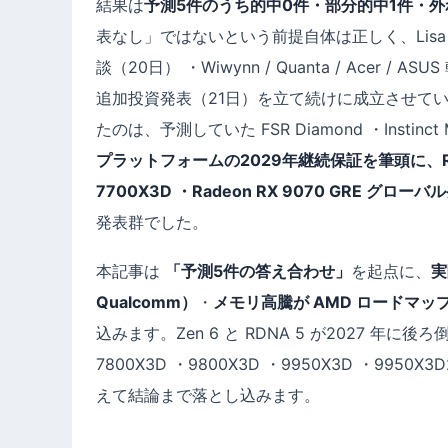
結果は
予測5件のうち的中0件・部分的中1件・外
表なし」ではないという前提自体は正しく、Lisa S
談（20日） ・Wiwynn / Quanta / Acer 
追加投資発表（21日）を立て続けに成立させていまし
たのは、予測していた FSR Diamond ・Instin
プラットフォームの2029年継続保証を筆頭に、Ryzen 7 5
7700X3D ・Radeon RX 9070 GRE グローバル
発表群でした。
本記事は
「予測5件の答え合わせ」
を起点に、
実
Qualcomm）
・
メモリ高騰が AMD ロードマッ
込みます。Zen 6 と RDNA 5 が2027 年に後
7800X3D ・9800X3D ・9950X3D ・
えて結論まで落とし込みます。