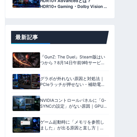
HDR10+ Advancedとは？
HDR10+ Gaming・Dolby Vision 2
との違いとPCゲーム対応を解説
【2026年版】
最新記事
『GunZ: The Duel』Steam版はい
つから？8月14日午前9時サービス
開始・日本語対応・必要スペック
を解説
グラボが外れない原因と対処法｜
PCIeラッチが押せない・補助電源
(12V-2×6)が抜けない時の安全な外
し方【2026年版】
NVIDIAコントロールパネルに「G-
SYNCの設定」がない原因｜GPU
接続・Optimus・モニター設定を
確認【2026年版】
ゲーム起動時に「メモリを参照し
ました」が出る原因と直し方｜
0xc0000005・RAM・DLLを確認