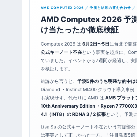
AMD COMPUTEX 2026 ／ 予測と結果の答え合わせ ／
AMD Computex 20
け当たったか徹底検証
Computex 2026 は
6月2日〜5日
に台北で開
公式キーノート不在
という事実を起点に、Comp
ていました。イベントから7週間が経過し、実
を検証します。
結論から言うと、
予測5件のうち明確な的中は
Diamond ・Instinct MI400 クラウド導入事
も実現せず、代わりに AMD は
AM5 プラットフ
10th Anniversary Edition ・Ryzen 7 7
4.1（INT8）の RDNA 3 / 2 拡張
という、予測
Lisa Su の公式キーノート不在という前提部分（T
は事実として正しかった一方、「注目発表5選