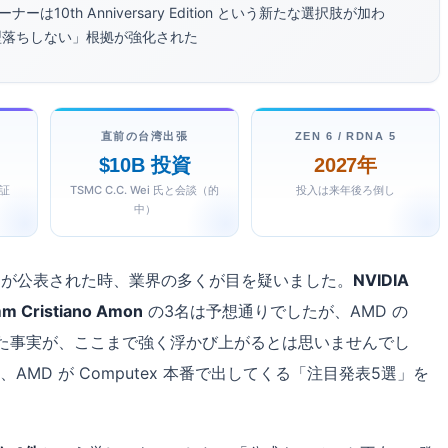
ーナーは10th Anniversary Edition という新たな選択肢が加わ
も型落ちしない」根拠が強化された
直前の台湾出張
ZEN 6 / RDNA 5
$10B 投資
2027年
証
TSMC C.C. Wei 氏と会談（的
投入は来年後ろ倒し
中）
者リストが公表された時、業界の多くが目を疑いました。
NVIDIA
mm Cristiano Amon
の3名は予想通りでしたが、AMD の
た事実が、ここまで強く浮かび上がるとは思いませんでし
MD が Computex 本番で出してくる「注目発表5選」を