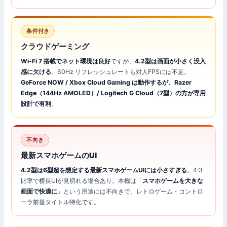
条件付き
クラウドゲーミング
Wi-Fi 7 搭載でネット環境は良好
ですが、
4.2型は画面が小さく没入
感に欠ける
。60Hz リフレッシュレートも対人FPSには不足。
GeForce NOW / Xbox Cloud Gaming は動作するが、Razer
Edge（144Hz AMOLED）/ Logitech G Cloud（7型）の方が専用
設計で有利
。
不向き
最新スマホゲームのUI
4.2型は6型超を想定する最新スマホゲームUIには小さすぎる
。4:3
比率で横長UIが見切れる場合あり。本機は「
スマホゲームを大きな
画面で快適に
」という用途には不向きで、レトロゲーム・コントロ
ーラ前提タイトル特化です。