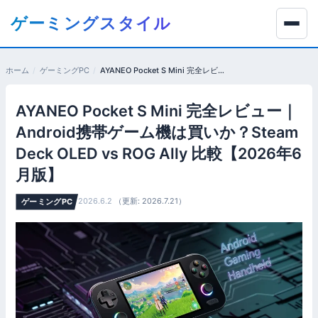
コ
ゲーミングスタイル
ン
テ
ン
ホーム
ゲーミングPC
AYANEO Pocket S Mini 完全レビュー｜Android携帯ゲーム機は買いか？Steam Deck OLED vs ROG Ally 比較【2026年6月版】
ツ
へ
AYANEO Pocket S Mini 完全レビュー｜
移
動
Android携帯ゲーム機は買いか？Steam
す
Deck OLED vs ROG Ally 比較【2026年6
る
月版】
2026.6.2
（更新: 2026.7.21）
ゲーミングPC