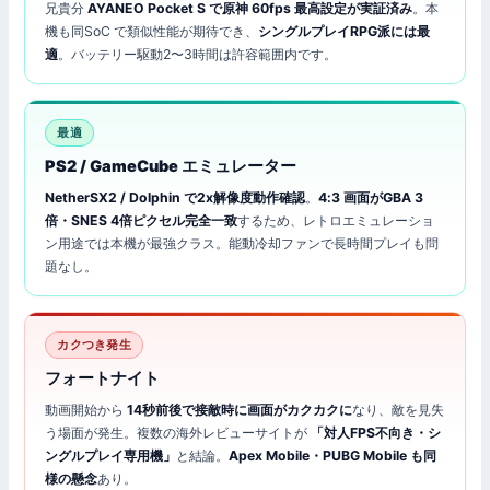
兄貴分
AYANEO Pocket S で原神 60fps 最高設定が実証済み
。本
機も同SoC で類似性能が期待でき、
シングルプレイRPG派には最
適
。バッテリー駆動2〜3時間は許容範囲内です。
最適
PS2 / GameCube エミュレーター
NetherSX2 / Dolphin で2x解像度動作確認
。
4:3 画面がGBA 3
倍・SNES 4倍ピクセル完全一致
するため、レトロエミュレーショ
ン用途では本機が最強クラス。能動冷却ファンで長時間プレイも問
題なし。
カクつき発生
フォートナイト
動画開始から
14秒前後で接敵時に画面がカクカクに
なり、敵を見失
う場面が発生。複数の海外レビューサイトが
「対人FPS不向き・シ
ングルプレイ専用機」
と結論。
Apex Mobile・PUBG Mobile も同
様の懸念
あり。