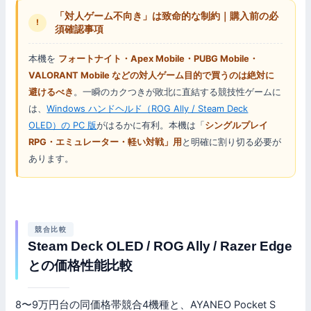
「対人ゲーム不向き」は致命的な制約｜購入前の必
!
須確認事項
本機を
フォートナイト・Apex Mobile・PUBG Mobile・
VALORANT Mobile などの対人ゲーム目的で買うのは絶対に
避けるべき
。一瞬のカクつきが敗北に直結する競技性ゲームに
は、
Windows ハンドヘルド（ROG Ally / Steam Deck
OLED）の PC 版
がはるかに有利。本機は「
シングルプレイ
RPG・エミュレーター・軽い対戦」用
と明確に割り切る必要が
あります。
競合比較
Steam Deck OLED / ROG Ally / Razer Edge
との価格性能比較
8〜9万円台の同価格帯競合4機種と、AYANEO Pocket S