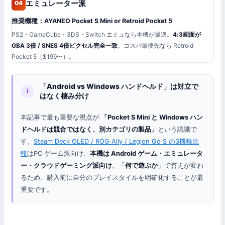
エミュレーター派
04
推奨機種：AYANEO Pocket S Mini or Retroid Pocket 5
PS2・GameCube・3DS・Switch エミュなら本機が最適。
4:3画面が
GBA 3倍 / SNES 4倍ピクセル完全一致
。コスパ最優先なら Retroid
Pocket 5（$199〜）。
「Android vs Windows ハンドヘルド」は対立で
i
はなく棲み分け
本記事で最も重要な視点が
「Pocket S Mini と Windows ハン
ドヘルドは競合ではなく、別カテゴリの製品」
という認識で
す。
Steam Deck OLED / ROG Ally / Legion Go S の3機種比
較
はPC ゲーム派向け、
本機は Android ゲーム・エミュレータ
ー・クラウドゲーミング派向け
。「
何で遊ぶか
」で答えが変わ
るため、購入前に自分のプレイスタイルを明確化することが最
重要です。