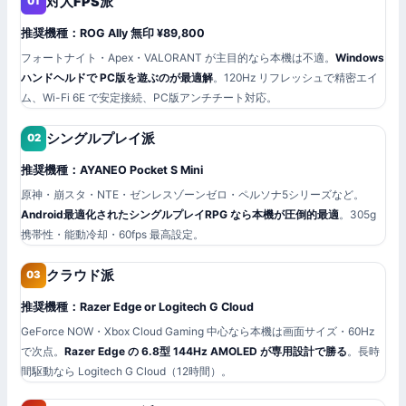
対人FPS派
01
推奨機種：ROG Ally 無印 ¥89,800
フォートナイト・Apex・VALORANT が主目的なら本機は不適。
Windows
ハンドヘルドで PC版を遊ぶのが最適解
。120Hz リフレッシュで精密エイ
ム、Wi-Fi 6E で安定接続、PC版アンチチート対応。
シングルプレイ派
02
推奨機種：AYANEO Pocket S Mini
原神・崩スタ・NTE・ゼンレスゾーンゼロ・ペルソナ5シリーズなど。
Android最適化されたシングルプレイRPG なら本機が圧倒的最適
。305g
携帯性・能動冷却・60fps 最高設定。
クラウド派
03
推奨機種：Razer Edge or Logitech G Cloud
GeForce NOW・Xbox Cloud Gaming 中心なら本機は画面サイズ・60Hz
で次点。
Razer Edge の 6.8型 144Hz AMOLED が専用設計で勝る
。長時
間駆動なら Logitech G Cloud（12時間）。