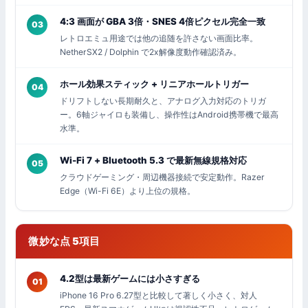
4:3 画面が GBA 3倍・SNES 4倍ピクセル完全一致
03
レトロエミュ用途では他の追随を許さない画面比率。
NetherSX2 / Dolphin で2x解像度動作確認済み。
ホール効果スティック + リニアホールトリガー
04
ドリフトしない長期耐久と、アナログ入力対応のトリガ
ー。6軸ジャイロも装備し、操作性はAndroid携帯機で最高
水準。
Wi-Fi 7 + Bluetooth 5.3 で最新無線規格対応
05
クラウドゲーミング・周辺機器接続で安定動作。Razer
Edge（Wi-Fi 6E）より上位の規格。
微妙な点 5項目
4.2型は最新ゲームには小さすぎる
01
iPhone 16 Pro 6.27型と比較して著しく小さく、対人