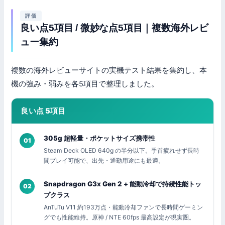
評価
良い点5項目 / 微妙な点5項目｜複数海外レビ
ュー集約
複数の海外レビューサイトの実機テスト結果を集約し、本
機の強み・弱みを各5項目で整理しました。
良い点 5項目
305g 超軽量・ポケットサイズ携帯性
01
Steam Deck OLED 640g の半分以下。手首疲れせず長時
間プレイ可能で、出先・通勤用途にも最適。
Snapdragon G3x Gen 2 + 能動冷却で持続性能トッ
02
プクラス
AnTuTu V11 約193万点・能動冷却ファンで長時間ゲーミン
グでも性能維持。原神 / NTE 60fps 最高設定が現実圏。