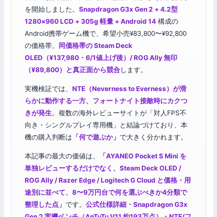
を開始しました。
Snapdragon G3x Gen 2 + 4.2型
1280×960 LCD + 305g 軽量 + Android 14
構成の
Android携帯ゲーム機で、希望小売¥83,800〜¥92,800
の価格帯。
同価格帯の Steam Deck
OLED（¥137,980・6/1値上げ後）/ ROG Ally 無印
（¥89,800）と真正面から競合
します。
実機検証では、
NTE（Neverness to Everness）が滑
らかに動作する一方、フォートナイト接敵時にカクつ
きが発生
。複数の海外レビューサイトが「対人FPS不
向き・シングルプレイ専用機」と結論づけており、本
機の購入判断は
「何で遊ぶか」
で大きく分かれます。
本記事の最大の価値は、
「AYANEO Pocket S Mini を
単独レビューするだけでなく、Steam Deck OLED /
ROG Ally / Razer Edge / Logitech G Cloud と価格・用
途別に並べて、8〜9万円台で何を選ぶべきか4分類で
整理した点」
です。
公式仕様詳細・Snapdragon G3x
Gen 2 実機ベンチ（AnTuTu V11 約193万点）・NTE/フ