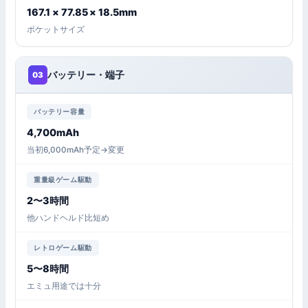
167.1 × 77.85 × 18.5mm
ポケットサイズ
バッテリー・端子
03
バッテリー容量
4,700mAh
当初6,000mAh予定→変更
重量級ゲーム駆動
2〜3時間
他ハンドヘルド比短め
レトロゲーム駆動
5〜8時間
エミュ用途では十分