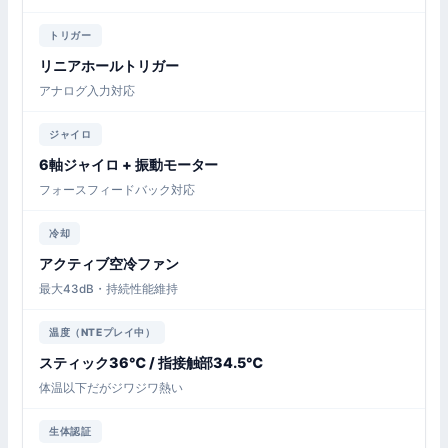
トリガー
リニアホールトリガー
アナログ入力対応
ジャイロ
6軸ジャイロ + 振動モーター
フォースフィードバック対応
冷却
アクティブ空冷ファン
最大43dB・持続性能維持
温度（NTEプレイ中）
スティック36℃ / 指接触部34.5℃
体温以下だがジワジワ熱い
生体認証