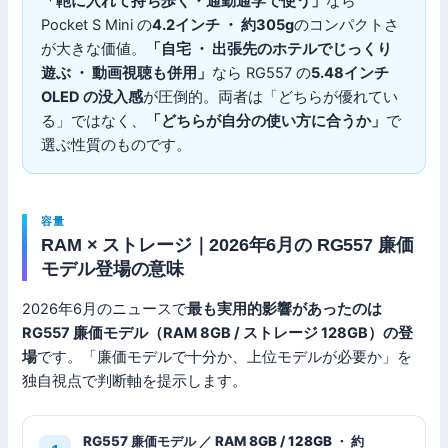
「鞄に入れて持ち歩く・通勤通学で使う」
なら
Pocket S Mini の
4.2インチ ・ 約305g
のコンパクトさ
が大きな価値。
「自宅 ・ 出張先のホテルでじっくり
遊ぶ ・ 動画視聴も併用」
なら RG557 の
5.48インチ
OLED の没入感
が圧倒的。両者は「どちらが優れてい
る」ではなく、
「どちらが自分の使い方に合うか」
で
選ぶ性質のものです。
容量
RAM × ストレージ｜2026年6月の RG557 廉価
モデル登場の意味
2026年6月のニュースで
最も実用的影響があったのは
RG557 廉価モデル（RAM 8GB / ストレージ 128GB）の登
場
です。「廉価モデルで十分か、上位モデルが必要か」を
独自視点で判断軸を提示します。
RG557 廉価モデル ／ RAM 8GB / 128GB ・ 約