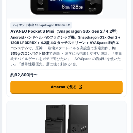
ハイエンド本命 / Snapdragon G3x Gen 2
AYANEO Pocket S Mini（Snapdragon G3x Gen 2 / 4.2型）
Android ハンドヘルドのフラグシップ機
。
Snapdragon G3x Gen 2 +
12GB LPDDR5X + 4.2型 4:3 タッチスクリーン + AYASpace 独自エ
コシステム
で、原神 ・ 崩壊スターレイルを高設定で安定動作。
約
305g のコンパクト筐体
で通勤 ・ 通学にも携帯しやすい設計。「重量
級モバイルゲームをガチで遊びたい」「AYASpace の洗練UIを使いた
い」「携帯性最優先」層に強く刺さる1台。
約92,800円〜
Amazon で見る