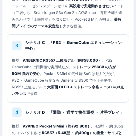
ーレイル ・ ゼンレスゾーンゼロを
高設定で安定動作させたい
ハード
コア層なら、Snapdragon G3x Gen 2 + AYASpace + 専用冷却の組
み合わせで「上限性能」を取りに行く Pocket S Mini が答え。
長時
間プレイでのサーマル安定性
も大きな価値。
シナリオ C｜「PS2 ・ GameCube エミュレーション
中心」
推奨：
ANBERNIC RG557 上位モデル（約¥58,000）
。PS2 ・
GameCube は両機種で実用域だが、
ストレージ 256GB の方が
ROM 収納で安心
。Pocket S Mini の高性能 SoC は魅力的だが、
PS2 ・ GameCube 程度なら Dimensity 8300 でも十分動作。
RG557 上位モデルは
大画面 OLED + ストレージ余裕 + コスパの3点
バランス
で最適。
シナリオ D｜「通勤 ・ 通学で携帯重視 ・ 片手プレイ」
推奨：
AYANEO Pocket S Mini（約¥92,800）
。4.2型 ・ 約 305g
のコンパクトさは
RG557（5.48型 ・ 約400g）の重量・サイズと