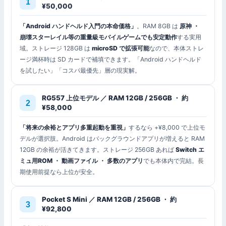
¥50,000
「Android ハンドヘルド入門の本命価格」
。RAM 8GB は
原神 ・
崩壊スターレイル等の重量級モバイルゲームでも安定動作
する実用
域。ストレージ 128GB は
microSD で拡張可能
なので、本体ストレ
ージ満杯時は SD カードで補填できます。「Android ハンドヘルド
を試したい」「コスパ最優先」層の現実解。
RG557 上位モデル ／ RAM 12GB / 256GB ・ 約
¥58,000
「将来の余裕とアプリ多重起動を重視」
するなら +¥8,000 で上位モ
デルが選択肢。Android はバックグラウンドアプリが増えると RAM
12GB の余裕が活きてきます。ストレージ 256GB あれば
Switch エ
ミュ用ROM ・ 動画ファイル ・ 多数のアプリ
でも本体内で完結。長
期使用前提なら上位が安全。
Pocket S Mini ／ RAM 12GB / 256GB ・ 約
¥92,800