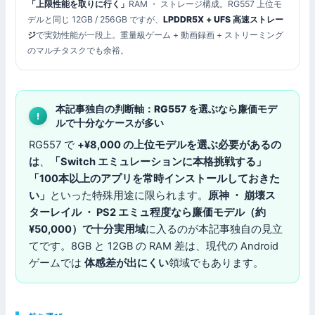
「上限性能を取りに行く」
RAM ・ ストレージ構成。RG557 上位モ
デルと同じ 12GB / 256GB ですが、
LPDDR5X + UFS 高速ストレー
ジ
で実効性能が一段上。重量級ゲーム + 動画録画 + ストリーミング
のマルチタスクでも余裕。
本記事独自の判断軸：RG557 を選ぶなら廉価モデ
ルで十分なケースが多い
RG557 で
+¥8,000 の上位モデルを選ぶ必要があるの
は
、
「Switch エミュレーションに本格挑戦する」
「100本以上のアプリを常時インストールしておきた
い」
といった特殊用途に限られます。
原神 ・ 崩壊ス
ターレイル ・ PS2 エミュ程度なら廉価モデル（約
¥50,000）で十分実用域
に入るのが本記事独自の見立
てです。8GB と 12GB の RAM 差は、現代の Android
ゲームでは
体感差が出にくい
領域でもあります。