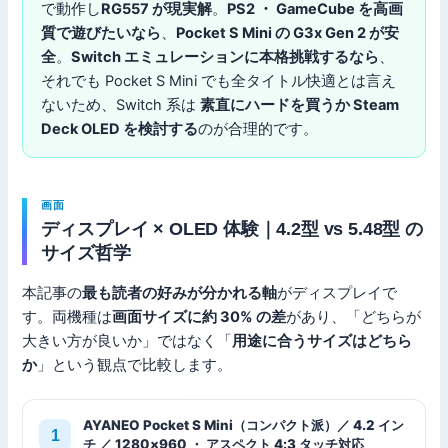
で動作し
RG557 が現実解
。
PS2 ・ GameCube を高画
質で遊びたいなら
、
Pocket S Mini の G3x Gen 2 が安
全
。
Switch エミュレーションに本格挑戦するなら
、
それでも Pocket S Mini でも全タイトル快適とは言え
ないため、Switch 系は
素直にハードを買うか Steam
Deck OLED を検討する
のが合理的です。
画面
ディスプレイ × OLED 体験｜4.2型 vs 5.48型 の
サイズ哲学
本記事の
最も読者の好みが分かれる軸
がディスプレイで
す。両機種は
画面サイズに約 30% の差
があり、「どちらが
大きい方が良いか」ではなく「
用途に合うサイズはどちら
か
」という観点で比較します。
AYANEO Pocket S Mini（コンパクト派）／ 4.2 イン
チ ／ 1280×960 ・ アスペクト 4:3 タッチ対応