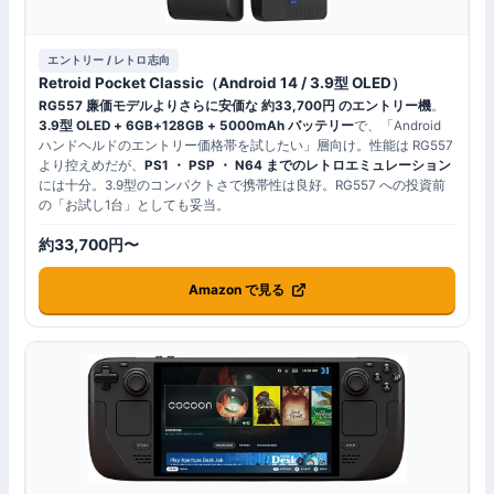
エントリー / レトロ志向
Retroid Pocket Classic（Android 14 / 3.9型 OLED）
RG557 廉価モデルよりさらに安価な 約33,700円 のエントリー機
。
3.9型 OLED + 6GB+128GB + 5000mAh バッテリー
で、「Android
ハンドヘルドのエントリー価格帯を試したい」層向け。性能は RG557
より控えめだが、
PS1 ・ PSP ・ N64 までのレトロエミュレーション
には十分。3.9型のコンパクトさで携帯性は良好。RG557 への投資前
の「お試し1台」としても妥当。
約33,700円〜
Amazon で見る