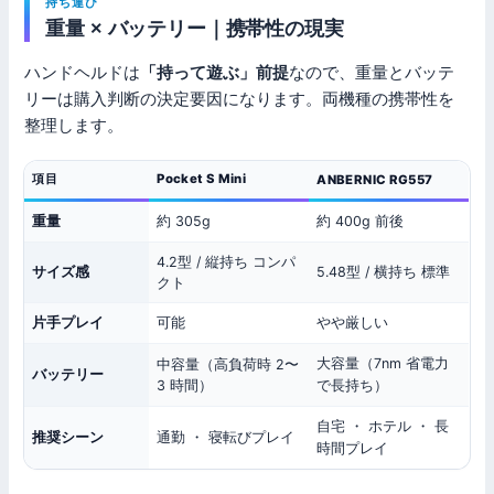
持ち運び
重量 × バッテリー｜携帯性の現実
ハンドヘルドは
「持って遊ぶ」前提
なので、重量とバッテ
リーは購入判断の決定要因になります。両機種の携帯性を
整理します。
項目
Pocket S Mini
ANBERNIC RG557
重量
約 305g
約 400g 前後
4.2型 / 縦持ち コンパ
サイズ感
5.48型 / 横持ち 標準
クト
片手プレイ
可能
やや厳しい
大容量（7nm 省電力
中容量（高負荷時 2〜
バッテリー
3 時間）
で長持ち）
自宅 ・ ホテル ・ 長
推奨シーン
通勤 ・ 寝転びプレイ
時間プレイ