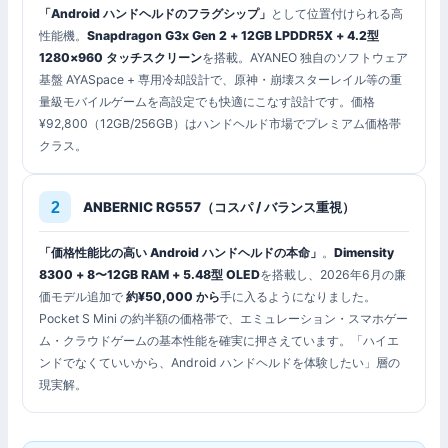
「Android ハンドヘルドのフラグシップ」
として位置付けられる高
性能機。
Snapdragon G3x Gen 2 + 12GB LPDDR5X + 4.2型
1280×960 タッチスクリーン
を搭載。AYANEO 独自のソフトウェア
基盤 AYASpace + 専用冷却設計で、原神・崩壊スターレイル等の重
量級モバイルゲームを高設定でも快適にこなす設計です。価格
¥92,800（12GB/256GB）はハンドヘルド市場でプレミアム価格帯
クラス。
ANBERNIC RG557（コスパ / バランス重視）
「価格性能比の高い Android ハンドヘルドの本命」
。
Dimensity
8300 + 8〜12GB RAM + 5.48型 OLED
を搭載し、2026年6月の廉
価モデル追加で
約¥50,000 から
手に入るようになりました。
Pocket S Mini の約半額の価格帯で、エミュレーション・スマホゲー
ム・クラウドゲームの基本性能を確実に押さえています。「ハイエ
ンドでなくていいから、Android ハンドヘルドを体験したい」層の
現実解。