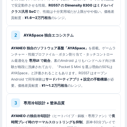
で安定動作させる性能。
RG557 の Dimensity 8300 はミドルハイ
クラス汎用 SoC
で、性能は十分実用域だが上限がやや低い。価格差
貢献度：
¥1.6〜2万円相当
のレンジ。
AYASpace 独自エコシステム
AYANEO 独自のソフトウェア基盤「AYASpace」
を搭載。ゲームラ
ンチャー・性能プロファイル・ボタン割り当て・タッチコントロー
ル最適化を
専用UI で統合
。素のAndroid よりもハンドヘルド向け体
験が格段に洗練されており、「Pocket S Mini を選ぶ理由の50%は
AYASpace」と評価されることもあります。RG557 はオープン
Android で同等体験は
サードパーティアプリ + 設定の手動構築
が必
要。価格差貢献度：
¥1〜1.2万円相当
のレンジ。
専用冷却設計 + 筐体品質
AYANEO の独自冷却設計
（ヒートパイプ・銅板・専用ファン）で
長
時間プレイ時のサーマルスロットリングを抑制
。原神 60分プレイで