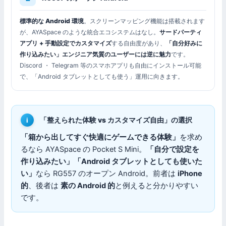
標準的な Android 環境
。スクリーンマッピング機能は搭載されます
が、AYASpace のような統合エコシステムはなし。
サードパーティ
アプリ + 手動設定でカスタマイズ
する自由度があり、
「自分好みに
作り込みたい」エンジニア気質のユーザーには逆に魅力
です。
Discord ・ Telegram 等のスマホアプリも自由にインストール可能
で、「Android タブレットとしても使う」運用に向きます。
「整えられた体験 vs カスタマイズ自由」の選択
「箱から出してすぐ快適にゲームできる体験」
を求め
るなら AYASpace の Pocket S Mini。
「自分で設定を
作り込みたい」「Android タブレットとしても使いた
い」
なら RG557 のオープン Android。前者は
iPhone
的
、後者は
素の Android 的
と例えると分かりやすい
です。