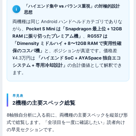
「ハイエンド集中 vs バランス重視」の対極的設計
思想
両機種は同じ Android ハンドヘルドカテゴリでありな
がら、
Pocket S Mini は「Snapdragon 最上位 + 12GB
RAM に振り切ったプレミアム機」
、
RG557 は
「Dimensity ミドルハイ + 8〜12GB RAM で実用性確
保のコスパ機」
と、ポジションが真逆です。価格差
¥4.3万円は
「ハイエンド SoC + AYASpace 独自エコ
システム + 専用冷却設計」
の合計価値として解釈でき
ます。
早見表
2機種の主要スペック総覧
8軸独自分析に入る前に、両機種の主要スペックを縦並び形
式で総覧します。「全項目を一度に確認したい」読者向け
の早見セクションです。