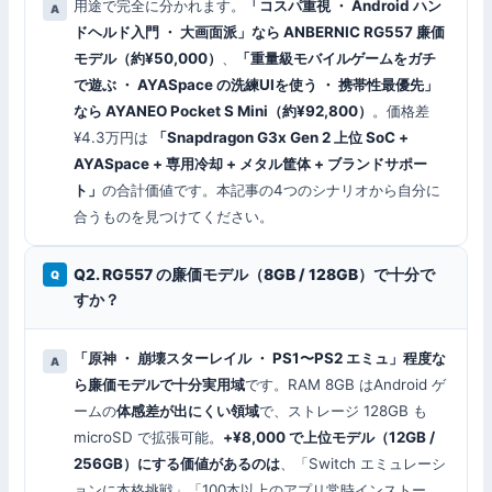
用途で完全に分かれます。
「コスパ重視 ・ Android ハン
ドヘルド入門 ・ 大画面派」なら ANBERNIC RG557 廉価
モデル（約¥50,000）
、
「重量級モバイルゲームをガチ
で遊ぶ ・ AYASpace の洗練UIを使う ・ 携帯性最優先」
なら AYANEO Pocket S Mini（約¥92,800）
。価格差
¥4.3万円は
「Snapdragon G3x Gen 2 上位 SoC +
AYASpace + 専用冷却 + メタル筐体 + ブランドサポー
ト」
の合計価値です。本記事の4つのシナリオから自分に
合うものを見つけてください。
Q2. RG557 の廉価モデル（8GB / 128GB）で十分で
すか？
「原神 ・ 崩壊スターレイル ・ PS1〜PS2 エミュ」程度な
ら廉価モデルで十分実用域
です。RAM 8GB はAndroid ゲ
ームの
体感差が出にくい領域
で、ストレージ 128GB も
microSD で拡張可能。
+¥8,000 で上位モデル（12GB /
256GB）にする価値があるのは
、「Switch エミュレーシ
ョンに本格挑戦」「100本以上のアプリ常時インストー