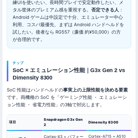
練UIを使いたい、長時間プレイで安定動作したい、メ
タル筐体のプレミアム感を重視する。
否定できる人
：
Android ゲームは中設定で十分、エミュレーター中心
利用、コスパ最優先、まずは Android ハンドヘルドを
試したい。後者なら RG557（廉価 約¥50,000）の方
が合理的です。
チップ
SoC × エミュレーション性能｜G3x Gen 2 vs
Dimensity 8300
SoC 性能はハンドヘルドの
事実上の上限性能を決める要素
です。両機種の SoC を「ゲーミング性能 ・ エミュレーシ
ョン性能 ・ 省電力性能」の3軸で対比します。
Snapdragon G3x Gen
項目
Dimensity 8300
2
Cortex-A715 + A510
Cortex-X3 + パフォー