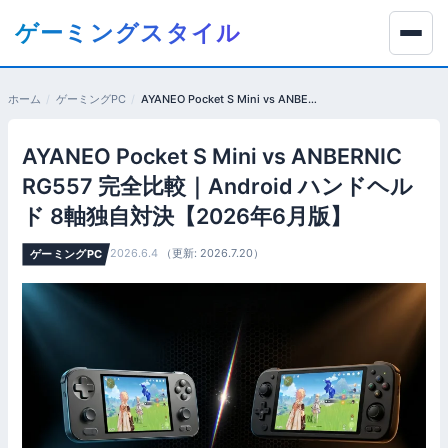
コ
ゲーミングスタイル
ン
テ
ン
ホーム
ゲーミングPC
AYANEO Pocket S Mini vs ANBERNIC RG557 完全比較｜Android ハンドヘルド 8軸独自対決【2026年6月版】
ツ
へ
AYANEO Pocket S Mini vs ANBERNIC
移
動
RG557 完全比較｜Android ハンドヘル
す
ド 8軸独自対決【2026年6月版】
る
2026.6.4
（更新: 2026.7.20）
ゲーミングPC