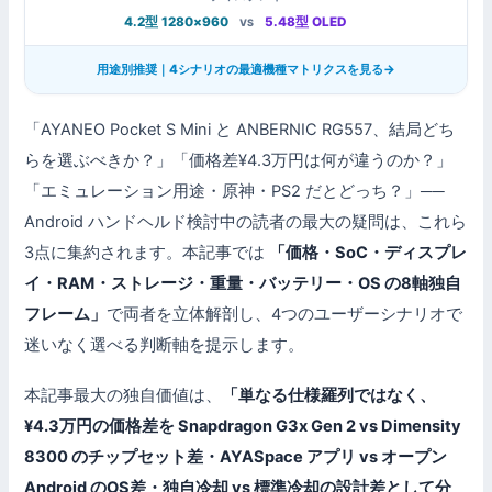
4.2型 1280×960
5.48型 OLED
VS
用途別推奨｜4シナリオの最適機種マトリクスを見る
→
「AYANEO Pocket S Mini と ANBERNIC RG557、結局どち
らを選ぶべきか？」「価格差¥4.3万円は何が違うのか？」
「エミュレーション用途・原神・PS2 だとどっち？」──
Android ハンドヘルド検討中の読者の最大の疑問は、これら
3点に集約されます。本記事では
「価格・SoC・ディスプレ
イ・RAM・ストレージ・重量・バッテリー・OS の8軸独自
フレーム」
で両者を立体解剖し、4つのユーザーシナリオで
迷いなく選べる判断軸を提示します。
本記事最大の独自価値は、
「単なる仕様羅列ではなく、
¥4.3万円の価格差を Snapdragon G3x Gen 2 vs Dimensity
8300 のチップセット差・AYASpace アプリ vs オープン
Android のOS差・独自冷却 vs 標準冷却の設計差として分