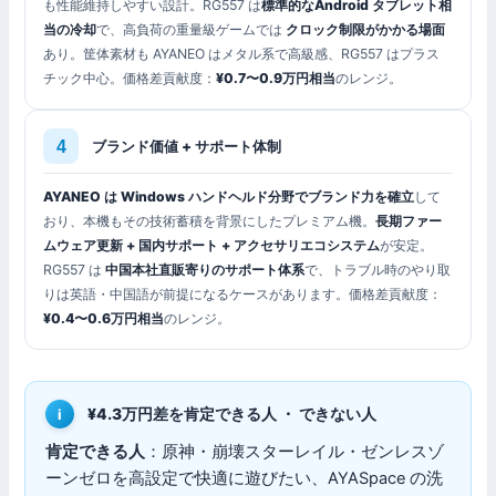
も性能維持しやすい設計。RG557 は
標準的なAndroid タブレット相
当の冷却
で、高負荷の重量級ゲームでは
クロック制限がかかる場面
あり。筐体素材も AYANEO はメタル系で高級感、RG557 はプラス
チック中心。価格差貢献度：
¥0.7〜0.9万円相当
のレンジ。
ブランド価値 + サポート体制
AYANEO は Windows ハンドヘルド分野でブランド力を確立
して
おり、本機もその技術蓄積を背景にしたプレミアム機。
長期ファー
ムウェア更新 + 国内サポート + アクセサリエコシステム
が安定。
RG557 は
中国本社直販寄りのサポート体系
で、トラブル時のやり取
りは英語・中国語が前提になるケースがあります。価格差貢献度：
¥0.4〜0.6万円相当
のレンジ。
¥4.3万円差を肯定できる人 ・ できない人
肯定できる人
：原神・崩壊スターレイル・ゼンレスゾ
ーンゼロを高設定で快適に遊びたい、AYASpace の洗