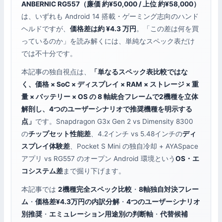
ANBERNIC RG557（廉価 約¥50,000 / 上位 約¥58,000）
は、いずれも Android 14 搭載・ゲーミング志向のハンド
ヘルドですが、
価格差は約 ¥4.3 万円
。「この差は何を買
っているのか」を読み解くには、単純なスペック表だけ
では不十分です。
本記事の独自視点は、
「単なるスペック表比較ではな
く、価格 × SoC × ディスプレイ × RAM × ストレージ × 重
量 × バッテリー × OS の 8 軸統合フレームで2機種を立体
解剖し、4つのユーザーシナリオで推奨機種を明示する
点」
です。Snapdragon G3x Gen 2 vs Dimensity 8300
の
チップセット性能差
、4.2インチ vs 5.48インチの
ディ
スプレイ体験差
、Pocket S Mini の独自冷却 + AYASpace
アプリ vs RG557 のオープン Android 環境という
OS・エ
コシステム差
まで掘り下げます。
本記事では
2機種完全スペック比較
・
8軸独自対決フレー
ム
・
価格差¥4.3万円の内訳分解
・
4つのユーザーシナリオ
別推奨
・
エミュレーション用途別の判断軸
・
代替候補