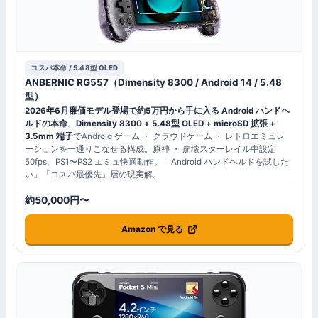
コスパ本命 / 5.48型 OLED
ANBERNIC RG557（Dimensity 8300 / Android 14 / 5.48
型）
2026年6月廉価モデル登場で約5万円から手に入る Android ハンドヘ
ルドの本命
。
Dimensity 8300 + 5.48型 OLED + microSD 拡張 +
3.5mm 端子
でAndroid ゲーム ・ クラウドゲーム ・ レトロエミュレ
ーションを一通りこなせる構成。原神 ・ 崩壊スターレイル中設定
50fps、PS1〜PS2 エミュ快適動作。「Android ハンドヘルドを試した
い」「コスパ最優先」層の現実解。
約50,000円〜
Amazon で見る