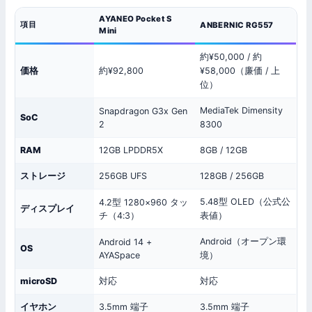
AYANEO Pocket S
項目
ANBERNIC RG557
Mini
約¥50,000 / 約
価格
約¥92,800
¥58,000（廉価 / 上
位）
MediaTek Dimensity
Snapdragon G3x Gen
SoC
2
8300
RAM
12GB LPDDR5X
8GB / 12GB
ストレージ
256GB UFS
128GB / 256GB
5.48型 OLED（公式公
4.2型 1280×960 タッ
ディスプレイ
チ（4:3）
表値）
Android（オープン環
Android 14 +
OS
AYASpace
境）
microSD
対応
対応
イヤホン
3.5mm 端子
3.5mm 端子