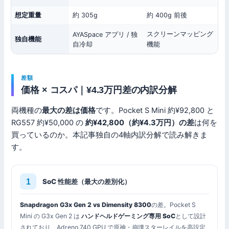
想定重量
約 305g
約 400g 前後
スクリーンマッピング
AYASpace アプリ / 独
独自機能
自冷却
機能
差額
価格 × コスパ｜¥4.3万円差の内訳分解
両機種の
最大の差は価格
です。Pocket S Mini 約¥92,800 と
RG557 約¥50,000 の
約¥42,800（約¥4.3万円）の差
は何を
買っているのか。本記事独自の4軸内訳分解で読み解きま
す。
SoC 性能差（最大の差別化）
Snapdragon G3x Gen 2 vs Dimensity 8300
の差。Pocket S
Mini の G3x Gen 2 は
ハンドヘルドゲーミング専用 SoC
として設計
されており、Adreno 740 GPU で原神・崩壊スターレイルを高設定