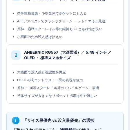
携帯性最優先・小型筐体でポケットにも入る
4:3 アスペクトでクラシックゲーム ・ レトロエミュ最適
原神・崩壊スターレイル等の縦持ち UI とも相性が良い
小画面のため没入感は控えめ
ANBERNIC RG557（大画面派）／ 5.48 インチ ／
OLED ・ 標準スマホサイズ
大画面で没入感と視認性を両立
OLED の高コントラスト・黒の表現が強力
原神 ・ 崩壊スターレイル等のモバイルゲームに最適
筐体サイズが大きくなりポケット携帯はやや難しい
「サイズ最優先 vs 没入最優先」の選択