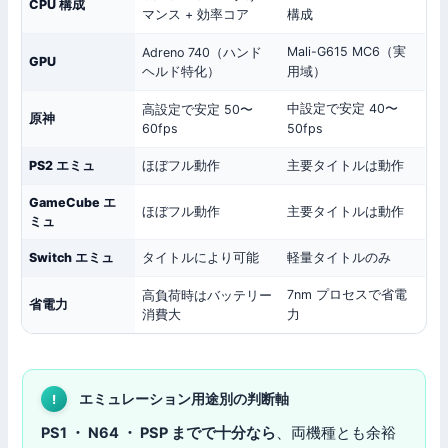
CPU 構成
マンス + 効率コア
構成
Mali-G615 MC6（実
Adreno 740（ハンド
GPU
ヘルド特化）
用域）
中設定で安定 40〜
高設定で安定 50〜
原神
60fps
50fps
PS2 エミュ
ほぼフル動作
主要タイトルは動作
GameCube エ
ほぼフル動作
主要タイトルは動作
ミュ
Switch エミュ
タイトルにより可能
軽量タイトルのみ
7nm プロセスで省電
高負荷時はバッテリー
省電力
消費大
力
エミュレーション用途別の判断軸
PS1 ・ N64 ・ PSP までで十分なら
、両機種とも余裕