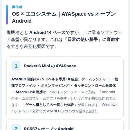
操作感
OS × エコシステム｜AYASpace vs オープン
Android
両機種とも
Android 14 ベース
ですが、上に乗るソフトウェ
ア基盤が異なります。これは
「日常の使い勝手」に直結す
る
大きな差別化要因です。
Pocket S Mini の AYASpace
AYANEO 独自のハンドヘルド専用 UI 統合
。
ゲームランチャー ・ 性
能プロファイル ・ ボタンマッピング ・ タッチコントロール最適化
・ Steam Link 連携
が一つのインターフェースで完結。「Android
のホーム画面でゲームアプリを探す」というスマホ的な操作感では
なく、
「ゲーム機としての一貫した体験」
が得られます。Windows
ハンドヘルド分野での AYANEO ノウハウが活きた設計。
RG557 のオープン Android