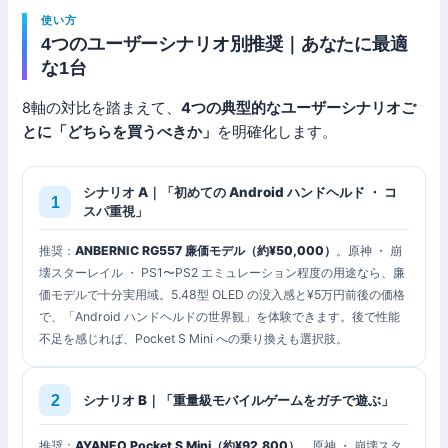
使い方
4つのユーザーシナリオ別推奨｜あなたに最適
な1台
8軸の対比を踏まえて、
4つの典型的なユーザーシナリオご
とに「どちらを買うべきか」
を明確化します。
シナリオ A｜「初めての Android ハンドヘルド ・ コ
スパ重視」
推奨：
ANBERNIC RG557 廉価モデル（約¥50,000）
。原神 ・ 崩
壊スターレイル ・ PS1〜PS2 エミュレーション程度の用途なら、廉
価モデルで十分実用域。5.48型 OLED の没入感と¥5万円前後の価格
で、「Android ハンドヘルドの世界観」を体験できます。後で性能
不足を感じれば、Pocket S Mini への乗り換えも選択肢。
シナリオ B｜「重量級モバイルゲームをガチで遊ぶ」
推奨：
AYANEO Pocket S Mini（約¥92,800）
。原神 ・ 崩壊スタ