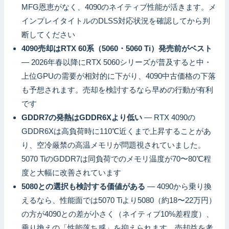
MFG恩恵がなく、4090のネイティブ性能が活きます。メ
インプレイタイトルのDLSS対応状況を確認してから判
断してください
4090売却はRTX 60系（5060・5060 Ti）発売前がベスト
— 2026年春以降にRTX 5060シリーズが普及すると中・
上位GPUの需要が相対的に下がり、4090中古価格の下落
も予想されます。売却を検討するなら早めの行動が有利
です
GDDR7の発熱はGDDR6Xより低い
— RTX 4090の
GDDR6Xは高負荷時に110℃近くまで上昇することがあ
り、空冷厳禁の高温メモリが問題視されていました。
5070 TiのGDDR7は同負荷でのメモリ温度が70〜80℃程
度と大幅に改善されています
5080との選択も検討する価値がある
— 4090から乗り換
えるなら、性能面では5070 Tiより5080（約18〜22万円）
の方が4090との差が小さく（ネイティブ10%差程度）、
乗り換えの「性能落ち感」を抑えられます。売却益を考