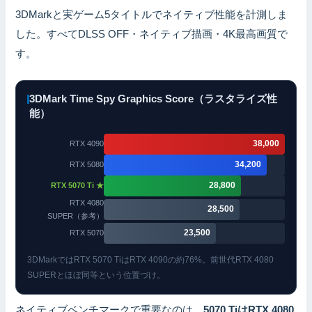
3DMarkと実ゲーム5タイトルでネイティブ性能を計測しま
した。すべてDLSS OFF・ネイティブ描画・4K最高画質で
す。
3DMark Time Spy Graphics Score（ラスタライズ性
能）
38,000
RTX 4090
34,200
RTX 5080
28,800
RTX 5070 Ti ★
RTX 4080
28,500
SUPER（参考）
23,500
RTX 5070
3DMarkではRTX 5070 TiはRTX 4090の約76%。前世代RTX 4080
SUPERとほぼ同等という位置づけ。
ネイティブベンチマークで重要なのは、
5070 TiはRTX 4080