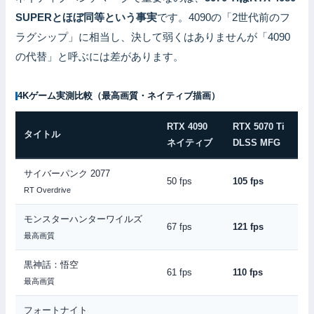
SUPERとほぼ同等という事実
です。4090の「2世代前のフ
ラグシップ」に相当し、決して弱くはありませんが「4090
の代替」と呼ぶには差があります。
4Kゲーム実測比較（最高画質・ネイティブ描画）
RTX 4090
RTX 5070 Ti
タイトル
ネイティブ
DLSS MFG
サイバーパンク 2077
50 fps
105 fps
RT Overdrive
モンスターハンターワイルズ
67 fps
121 fps
最高画質
黒神話：悟空
61 fps
110 fps
最高画質
フォートナイト