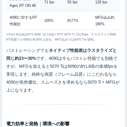
71 fps
55 fps
128 fps
Ages RT ON 4K
4090に対するRT
MFG込み約
100%
約77%
性能比
180%
※Port RoyalはRTX 4090: 25,132pt / RTX 5070 Ti: 19,254pt。ラスタライズ同様、
RT性能でも4090が約30%上回る。MFG込みでは5070 Tiが逆転。
パストレーシングでも
ネイティブ性能差はラスタライズと
同じ約23〜30%
です。4090は今もパストレ性能でも別格で
すが、MFGを加えると5070 Tiは4090の約1.8倍の体感fpsを
実現します。純粋な画質（フレーム品質）にこだわるなら
4090が依然優位、スムーズさを求めるなら5070 Ti + MFGが
上になります。
電力効率と発熱｜環境への影響