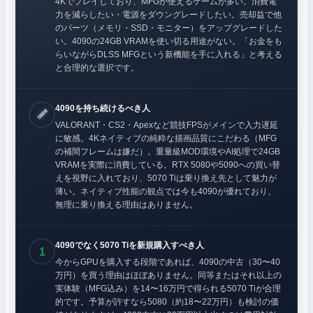
4Kでプレイしており、MFGが使えるゲームが多い。消費電
力を減らしたい・電源をダウングレードしたい。売却益で他
のパーツ（メモリ・SSD・モニター）をアップグレードした
い。4090の24GB VRAMを使い切る用途がない。「お金をも
らいながらDLSS MFGという新機能を手に入れる」と考える
と合理的な選択です。
4090を持ち続けるべき人
VALORANT・CS2・Apexなど競技FPSがメインで入力遅延
に敏感。4Kネイティブの純粋な描画品質にこだわる（MFG
の補間フレームは嫌だ）。重量級MOD環境やAI処理で24GB
VRAMを実際に消費している。RTX 5080や5090への買い替
えを視野に入れており、5070 Tiは乗り換え先として魅力が
薄い。ネイティブ性能の観点では今も4090が優れており、
無理に乗り換える理由はありません。
4090でなく5070 Tiを新規購入すべき人
今からGPUを購入する段階であれば、4090の中古（30〜40
万円）を買う理由はほぼありません。同等またはそれ以上の
実体験（MFG込み）を14〜16万円で得られる5070 Tiが合理
的です。予算が許すなら5080（約18〜22万円）も検討の価