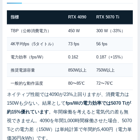
指標
RTX 4090
RTX 5070 Ti
TBP（公称消費電力）
450 W
300 W（-33%）
4K平均fps（5タイトル）
73 fps
56 fps
電力効率（fps/W）
0.162
0.187（+15%）
推奨電源容量
850W以上
750W以上
一般的な動作温度
80〜85℃
72〜76℃
ネイティブ性能では4090が23%上回りますが、消費電力は
150Wも少ない。結果として
fps/Wの電力効率では5070 Tiが
約15%優れています
。年間稼働を考えると電気代の差も無
視できません。4090を年間1,000時間稼働させた場合、5070
Tiとの電力差（150W）は単純計算で年間約5,400円（電力単
価36円/kWh）です。