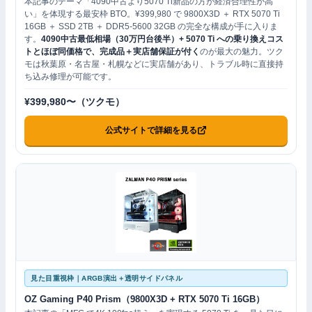
本記事のテーマ「4090中古より5070 Ti新品の方が経済合理性が高
い」を体現する最安枠 BTO。¥399,980 で 9800X3D ＋ RTX 5070 Ti
16GB ＋ SSD 2TB ＋ DDR5-5600 32GB の完全な構成が手に入りま
す。
4090中古最低相場（30万円台後半）+ 5070 Ti への乗り換えコス
トとほぼ同価格で、完成品＋実店舗保証が付く
のが最大の魅力。ツク
モは秋葉原・名古屋・札幌などに実店舗があり、トラブル時に直接持
ち込み修理が可能です。
¥399,980〜（ツクモ）
公式サイトで詳細を見る
見た目重視枠｜ARGB演出＋透明サイドパネル
OZ Gaming P40 Prism（9800X3D + RTX 5070 Ti 16GB）