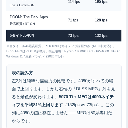
114 fps
195 fps
Epic + Lumen ON
DOOM: The Dark Ages
71 fps
128 fps
最高画質 / RT ON
5タイトル平均
73 fps
132 fps
※全タイトル4K最高画質。RTX 4090はネイティブ描画のみ（MFG非対応）。
DLSS MFGはRTX 50系専用。検証環境：Ryzen 7 9800X3D / DDR5-6000 32GB /
Windows 11 / 最新ドライバ（2026年3月）
表の読み方
左3列は純粋な描画力の比較です。4090がすべての場
面で上回ります。しかし右端の「DLSS MFG」列を見
ると景色が変わります。
5070 Ti + MFGは4090ネイテ
ィブを平均81%上回ります
（132fps vs 73fps）。この
列に4090の値は存在しません——MFGは50系専用だ
からです。