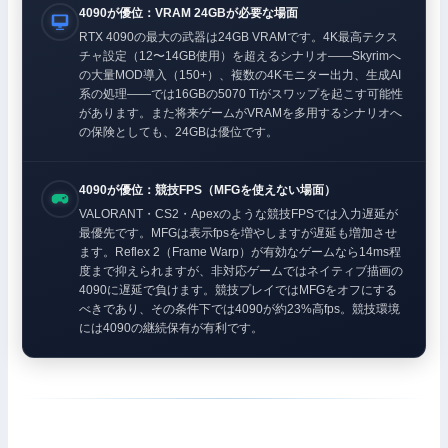
4090が優位：VRAM 24GBが必要な場面
RTX 4090の最大の武器は24GB VRAMです。4K最高テクス
チャ設定（12〜14GB使用）を超えるシナリオ——Skyrimへ
の大量MOD導入（150+）、複数の4Kモニター出力、生成AI
系の処理——では16GBの5070 Tiがスワップを起こす可能性
があります。また将来ゲームがVRAMを多用するシナリオへ
の保険としても、24GBは優位です。
4090が優位：競技FPS（MFGを使えない場面）
VALORANT・CS2・Apexのような競技FPSでは入力遅延が
最優先です。MFGは表示fpsを増やしますが遅延も増加させ
ます。Reflex 2（Frame Warp）が有効なゲームなら14ms程
度まで抑えられますが、非対応ゲームではネイティブ描画の
4090に遅延で負けます。競技プレイではMFGをオフにする
べきであり、その条件下では4090が約23%高fps。競技環境
には4090の継続保有が有利です。