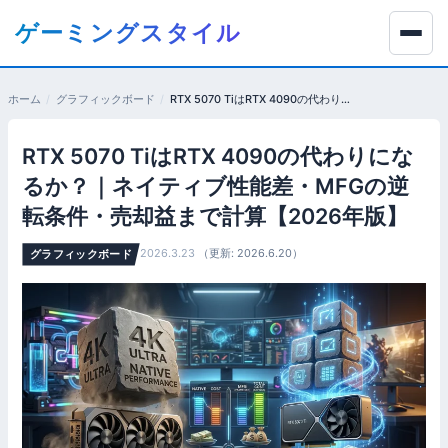
コ
ゲーミングスタイル
ン
テ
ン
ホーム
グラフィックボード
RTX 5070 TiはRTX 4090の代わりになるか？｜ネイティブ性能差・MFGの逆転条件・売却益まで計算【2026年版】
ツ
へ
RTX 5070 TiはRTX 4090の代わりにな
移
動
るか？｜ネイティブ性能差・MFGの逆
す
転条件・売却益まで計算【2026年版】
る
2026.3.23
（更新: 2026.6.20）
グラフィックボード