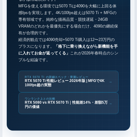
MFGを使える環境では5070 Tiは4090を大幅に上回る体
感fpsを実現します。4K/100fps超えは5070 Ti + MFGの
専有領域です。純粋な描画品質・競技遅延・24GB
VRAMのどれかを最優先にする場合だけ、4090の継続保
有が合理的です。
経済的観点では4090売却+5070 Ti購入は12〜23万円の
プラスになります。
「格下に乗り換えながら新機能を手
に入れてお金が返ってくる」
これが2026年春時点のシン
プルな結論です。
RTX 5070 TI の詳細スペック・実測レビュー
RTX 5070 Ti 性能レビュー 2026年版 | MFGで4K
→
100fps超の実態
ワンランク上との比較
RTX 5080 vs RTX 5070 Ti｜性能差14%・差額5万
→
円の価値