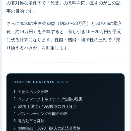
の非対称な条件下で「代替」の意味を問い直すのがこの記
事の目的です。
さらに4090の中古売却益（約30〜38万円）と5070 Tiの購入
費（約14万円）を合算すると、差し引き15〜20万円が手元
に残る計算になります。性能・機能・経済性の三軸で「乗
り換えるべきか」を判定します。
TABLE OF CONTENTS
主要スペック比較
ベンチマーク｜ネイティブ性能の現実
5070 Ti優位 / 4090優位の切り分け
パストレーシング性能の比較
電力効率と発熱
4090売却→5070 Ti購入の経済合理性