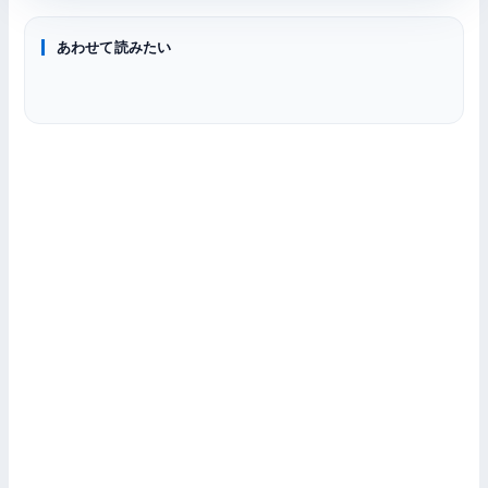
あわせて読みたい
VS比較
AMD対決
供給情報
RTX 5070 Ti と RTX 5070 どっちがおすすめ？
構成ガイド
RTX 5070 Ti vs RX 9070 XT
RTX 5070 Ti「生産停止騒動」の真相
ゲーミングPC構成ガイド17〜58万円の4プラン