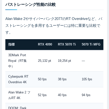
パストレーシング性能の比較
Alan Wake 2やサイバーパンク2077のRT Overdriveなど、パ
ストレーシングを多用するユーザーには特に重要な比較で
す。
指標
RTX 4090
RTX 5070 Ti
5070 Ti MFG
3DMark Port
Royal（RT集
25,132 pt
19,254 pt
—
中）
Cyberpunk RT
50 fps
38 fps
105 fps
Overdrive 4K
Alan Wake 2 フ
52 fps
40 fps
94 fps
ルRT 4K
DOOM: Dark