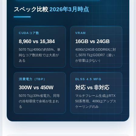
スペック比較
2026年3月時点
CUDAコア数
VRAM
8,960 vs 16,384
16GB vs 24GB
5070 Tiは4090の約55%。単
4090の24GB GDDR6Xに対
純なコア数比較では大差が
し5070 TiはGDDR7（速い
ある
が容量は少ない）
消費電力（TBP）
DLSS 4.5 MFG
300W vs 450W
対応 vs 非対応
5070 Tiは33%省電力。同等
マルチフレーム生成はRTX
の冷却環境で余裕が生まれ
50系専用。4090はアップス
る
ケーリングのみ