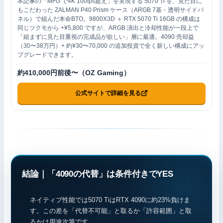
本記事の「MFG で4K 100fps超え」を実現する 5070 Ti を、見た目に
もこだわった ZALMAN P40 Prism ケース（ARGB 7基・透明サイドパ
ネル）で組んだ本命BTO。9800X3D ＋ RTX 5070 Ti 16GB の構成は
同じツクモから +¥5,800 ですが、ARGB 演出と冷却性能が一段上で
「組まずに見た目重視の完成品が欲しい」層に最適。4090 売却益
（30〜38万円）+ 約¥30〜70,000 の追加投資で全く新しい構成にアッ
プグレードできます。
約410,000円前後〜（OZ Gaming）
公式サイトで詳細を見る
結論｜「4090の代替」は条件付きでYES
ネイティブ性能では5070 TiはRTX 4090に約23%負けま
す。この差を「代替不可能」と取るか「許容範囲」と取
るかは用途次第です。