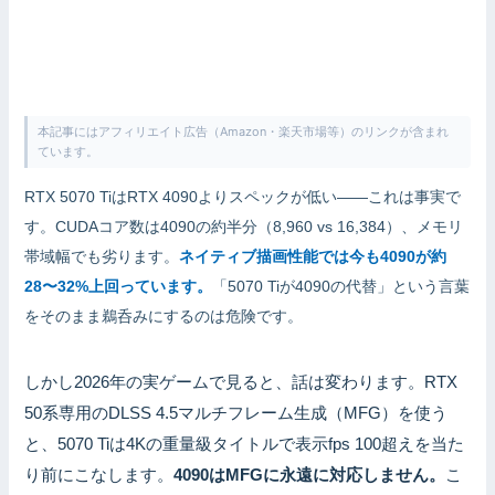
本記事にはアフィリエイト広告（Amazon・楽天市場等）のリンクが含まれ
ています。
RTX 5070 TiはRTX 4090よりスペックが低い——これは事実で
す。CUDAコア数は4090の約半分（8,960 vs 16,384）、メモリ
帯域幅でも劣ります。
ネイティブ描画性能では今も4090が約
28〜32%上回っています。
「5070 Tiが4090の代替」という言葉
をそのまま鵜呑みにするのは危険です。
しかし2026年の実ゲームで見ると、話は変わります。RTX
50系専用のDLSS 4.5マルチフレーム生成（MFG）を使う
と、5070 Tiは4Kの重量級タイトルで表示fps 100超えを当た
り前にこなします。
4090はMFGに永遠に対応しません。
こ