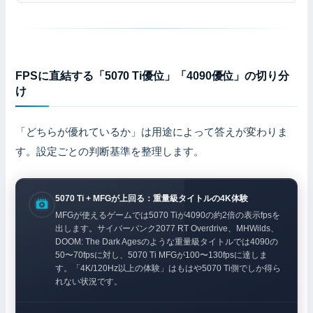
FPSに直結する「5070 Ti優位」「4090優位」の切り分
け
「どちらが優れているか」は用途によって答えが変わりま
す。設定ごとの判断基準を整理します。
5070 Ti + MFGが上回る：重量級タイトルの4K体験
MFGが使えるゲームでは5070 Tiが4090の約2倍の表示fpsを
出します。サイバーパンク2077 RT Overdrive、MHWilds、
DOOM: The Dark Agesのような重量級タイトルでは4090の
50〜70fpsに対し、5070 Ti MFGが100〜130fpsに達しま
す。「4K/120Hz以上の体験」はもはや5070 Ti側でしか得ら
れない状況です。