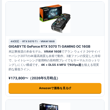
4K対応 ・RTX 5070 Ti ・VRAM 16GB
GIGABYTE GeForce RTX 5070 Ti GAMING OC 16GB
本記事推奨の本命モデル。
VRAM 16GB
でアラン ウェイク 2やサイバ
ーパンク2077の4K最高画質も余裕で動作。3連ファンの安定した冷却
で、レイトレーシング使用時の長時間プレイでもサーマルスロットリ
ングしにくい構成です。
4K + DLSS 4 MFG で60fps超
を狙える現実
的な最低ライン。
¥173,800〜（2026年5月時点）
Amazonで価格を見る