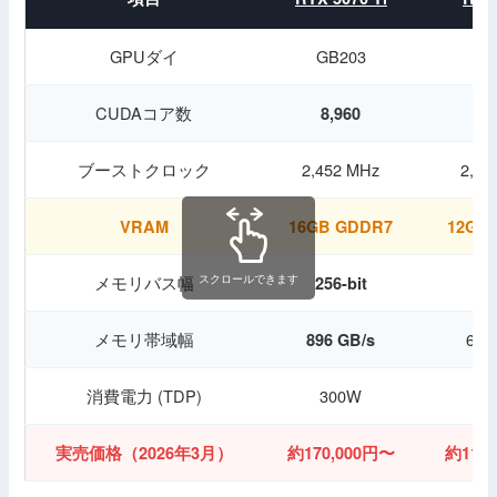
GPUダイ
GB203
GB
CUDAコア数
6,
8,960
ブーストクロック
2,452 MHz
2,51
VRAM
16GB
GDDR7
12GB
スクロールできます
メモリバス幅
192
256-bit
メモリ帯域幅
672
896 GB/s
消費電力 (TDP)
300W
2
実売価格（2026年3月）
約170,000円〜
約110