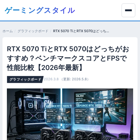
コ
ゲーミングスタイル
ン
テ
ン
ホーム
グラフィックボード
RTX 5070 TiとRTX 5070はどっちがおすすめ？ベンチマークスコアとFPSで性能比較【2026年最新】
ツ
へ
RTX 5070 TiとRTX 5070はどっちがお
移
動
すすめ？ベンチマークスコアとFPSで
す
性能比較【2026年最新】
る
2026.3.8
（更新: 2026.5.8）
グラフィックボード