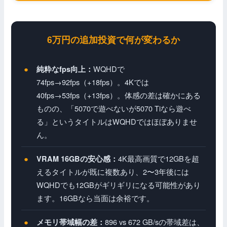
6万円の追加投資で何が変わるか
WQHDで
純粋なfps向上：
74fps→92fps（+18fps）。4Kでは
40fps→53fps（+13fps）。体感の差は確かにある
ものの、「5070で遊べないが5070 Tiなら遊べ
る」というタイトルはWQHDではほぼありませ
ん。
4K最高画質で12GBを超
VRAM 16GBの安心感：
えるタイトルが既に複数あり、2〜3年後には
WQHDでも12GBがギリギリになる可能性があり
ます。16GBなら当面は余裕です。
896 vs 672 GB/sの帯域差は、
メモリ帯域幅の差：