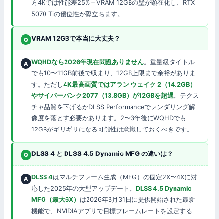
方4Kでは性能差25%＋VRAM 12GBの壁が顕在化し、RTX
5070 Tiの優位性が際立ちます。
VRAM 12GBで本当に大丈夫？
WQHDなら2026年現在問題ありません
。重量級タイトル
でも10〜11GB前後で収まり、12GB上限まで余裕がありま
す。ただし
4K最高画質ではアラン ウェイク 2（14.2GB）
やサイバーパンク2077（13.8GB）が12GBを超過
。テクス
チャ品質を下げるかDLSS Performanceでレンダリング解
像度を落とす必要があります。2〜3年後にWQHDでも
12GBがギリギリになる可能性は意識しておくべきです。
DLSS 4 と DLSS 4.5 Dynamic MFG の違いは？
DLSS 4
はマルチフレーム生成（MFG）の固定2X〜4Xに対
応した2025年の大型アップデート。
DLSS 4.5 Dynamic
MFG（最大6X）
は2026年3月31日に提供開始された最新
機能で、NVIDIAアプリで目標フレームレートを設定する