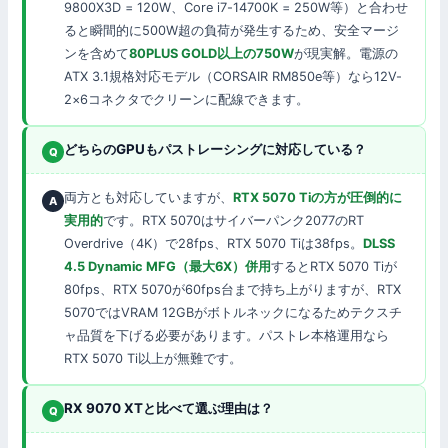
9800X3D = 120W、Core i7-14700K = 250W等）と合わせ
ると瞬間的に500W超の負荷が発生するため、安全マージ
ンを含めて
80PLUS GOLD以上の750W
が現実解。電源の
ATX 3.1規格対応モデル（CORSAIR RM850e等）なら12V-
2×6コネクタでクリーンに配線できます。
どちらのGPUもパストレーシングに対応している？
両方とも対応していますが、
RTX 5070 Tiの方が圧倒的に
実用的
です。RTX 5070はサイバーパンク2077のRT
Overdrive（4K）で28fps、RTX 5070 Tiは38fps。
DLSS
4.5 Dynamic MFG（最大6X）併用
するとRTX 5070 Tiが
80fps、RTX 5070が60fps台まで持ち上がりますが、RTX
5070ではVRAM 12GBがボトルネックになるためテクスチ
ャ品質を下げる必要があります。パストレ本格運用なら
RTX 5070 Ti以上が無難です。
RX 9070 XTと比べて選ぶ理由は？