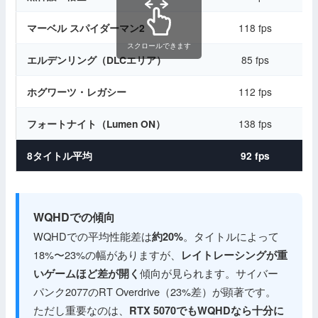
マーベル スパイダーマン2
118 fps
スクロールできます
エルデンリング（DLCエリア）
85 fps
ホグワーツ・レガシー
112 fps
フォートナイト（Lumen ON）
138 fps
1
8タイトル平均
92 fps
WQHDでの傾向
WQHDでの平均性能差は
。タイトルによって
約20%
18%〜23%の幅がありますが、
レイトレーシングが重
傾向が見られます。サイバー
いゲームほど差が開く
パンク2077のRT Overdrive（23%差）が顕著です。
ただし重要なのは、
RTX 5070でもWQHDなら十分に