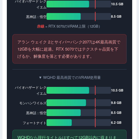
バイオハザード レク
10.5 GB
イエム
黒神話：悟空
8.5 GB
赤線
= RTX 5070のVRAM上限（12GB）
アラン ウェイク 2とサイバーパンク2077は4K最高画質で
12GBを大幅に超過。RTX 5070ではテクスチャ品質を下
げるか、解像度を落とす必要があります。
▼ WQHD 最高画質でのVRAM使用量
バイオハザード レク
10.5 GB
イエム
モンハンワイルズ
9.8 GB
黒神話：悟空
8.5 GB
フォートナイト
6.2 GB
WQHDなら現行タイトルはすべて12GB以内に収まりま