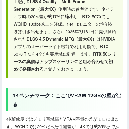
上記は
DLSS 4 Quality + Multi Frame
使用時の参考値です。ネイテ
Generation（最大4X）
ィブ時の20%差が
し、RTX 5070でも
約17%に縮小
WQHD 130fps以上を確保。144Hzモニターの性能を
ほぼ引き出せます。さらに2026年3月31日に提供開始
された
はNVIDIA
DLSS 4.5 Dynamic MFG（最大6X）
アプリのオーバーライド機能で利用可能で、RTX
5070 Tiなら4Kでも実用域に到達します。
RTX 50シリ
ーズの真価はアップスケーリングと組み合わせて初
と覚えておきましょう。
めて発揮される
4Kベンチマーク：ここでVRAM 12GBの壁が出
る
4K解像度ではメモリ帯域幅とVRAM容量の差がモロに出ま
す。WQHDでは20%だった性能差が、4Kでは
まで拡
約25%