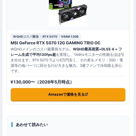
WQHDコスパ最強 ・RTX 5070 ・VRAM 12GB
MSI GeForce RTX 5070 12G GAMING TRIO OC
WQHDメインのコスパ最重視モデル。
WQHD最高画質+DLSS 4 + フ
レーム生成で平均130fps超
を実現し、144Hzモニターの性能をほぼ引
き出せます。RTX 5070 Tiより6万円安く、その差をメモリ・SSD・電
源等の他パーツに回せるのが大きな魅力。3連ファンで冷却面も安心
です。
¥130,000〜（2026年5月時点）
Amazonで価格を見る
あわせて読みたい
GPU比較
VS比較
VS RX 9070
RTX 5080 vs RTX 5070 Ti
総合ランキング
RTX 5070 TiはRTX 4090の代わりになるか？