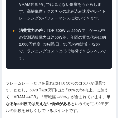
VRAM容量だけでは見えない影響をもたらしま
す。高解像度テクスチャの読み込み速度やレイト
レーシングのパフォーマンスに効いてきます。
TDP 300W vs 250Wで、ゲーム中
消費電力の差：
の実測消費電力は約50W差。年間の電気代差は約
2,000円程度（3時間/日、35円/kWh計算）なの
で、ランニングコストはほぼ無視できるレベルで
す。
フレームレートだけを見ればRTX 5070のコスパが優秀で
す。ただし、5070 Tiの6万円には「20%のfps向上」に加え
て「VRAM +4GB」「帯域幅 +33%」が含まれています。
単
というのがこの2モデ
なるfps比較では見えない価値がある
ルの比較を難しくしているポイントです。