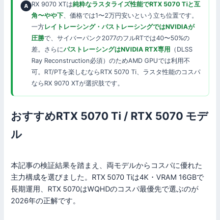
RX 9070 XTは
純粋なラスタライズ性能でRTX 5070 Tiと互
角〜やや下
、価格では1〜2万円安いという立ち位置です。
一方
レイトレーシング・パストレーシングではNVIDIAが
圧勝
で、サイバーパンク2077のフルRTでは40〜50%の
差。さらに
パストレーシングはNVIDIA RTX専用
（DLSS
Ray Reconstruction必須）のためAMD GPUでは利用不
可。RT/PTを楽しむならRTX 5070 Ti、ラスタ性能のコスパ
ならRX 9070 XTが選択肢です。
おすすめRTX 5070 Ti / RTX 5070 モデ
ル
本記事の検証結果を踏まえ、両モデルからコスパに優れた
主力構成を選びました。RTX 5070 Tiは4K・VRAM 16GBで
長期運用、RTX 5070はWQHDのコスパ最優先で選ぶのが
2026年の正解です。