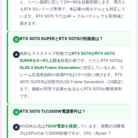
と、シーン負荷に応じて2X〜6Xを自動切替します。両方と
もRTX 50シリーズ専用で、本記事の両モデルとも対応して
います。RTX 5070 Tiでは4K + フルパストレでも実用域に
届きます。
RTX 4070 SUPERとRTX 5070の性能差は？
純粋なラスタライズ性能では
RTX 5070がRTX 4070
SUPERを5〜8%上回る
程度の差です。ただしRTX 5070は
DLSS 4 Multi Frame Generation
に対応しているため、フ
レーム生成有効時の体感FPSは1.5〜2倍に伸びます。RTX
4070 SUPERは旧世代DLSS Frame Generation（2X固定）
まで。価格が同等で在庫があるならRTX 5070が断然有利
です。
RTX 5070 Tiの300W電源要件は？
NVIDIA公式は
750W電源を推奨
しています。実際の消費電
力はGPUのみで300W前後ですが、CPU（Ryzen 7