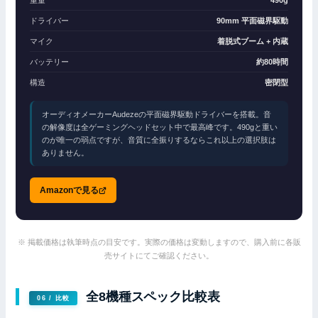
重量
490g
ドライバー
90mm 平面磁界駆動
マイク
着脱式ブーム + 内蔵
バッテリー
約80時間
構造
密閉型
オーディオメーカーAudezeの平面磁界駆動ドライバーを搭載。音
の解像度は全ゲーミングヘッドセット中で最高峰です。490gと重い
のが唯一の弱点ですが、音質に全振りするならこれ以上の選択肢は
ありません。
Amazonで見る
※ 掲載価格は執筆時点の目安です。実際の価格は変動しますので、購入前に各販
売サイトにてご確認ください。
全8機種スペック比較表
06 / 比較