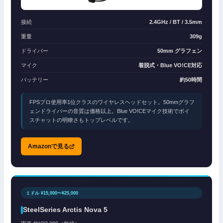
接続
2.4GHz / BT / 3.5mm
重量
309g
ドライバー
50mm グラフェン
マイク
着脱式・Blue VO!CE対応
バッテリー
約50時間
FPSプロ使用率1位クラスのワイヤレスヘッドセット。50mmグラフ
ェンドライバーの音質は価格以上。Blue VO!CEマイク技術でボイ
スチャットの明瞭さもトップレベルです。
Amazonで見る
ミドル ¥15,000〜¥25,000
SteelSeries Arctis Nova 5