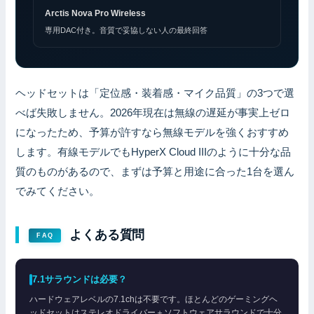
Arctis Nova Pro Wireless
専用DAC付き。音質で妥協しない人の最終回答
ヘッドセットは「定位感・装着感・マイク品質」の3つで選
べば失敗しません。2026年現在は無線の遅延が事実上ゼロ
になったため、予算が許すなら無線モデルを強くおすすめ
します。有線モデルでもHyperX Cloud IIIのように十分な品
質のものがあるので、まずは予算と用途に合った1台を選ん
でみてください。
よくある質問
FAQ
7.1サラウンドは必要？
ハードウェアレベルの7.1chは不要です。ほとんどのゲーミングヘ
ッドセットはステレオドライバー＋ソフトウェアサラウンドで十分