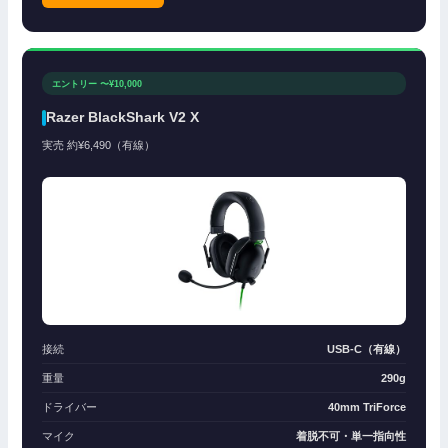
エントリー 〜¥10,000
Razer BlackShark V2 X
実売 約¥6,490（有線）
接続
USB-C（有線）
重量
290g
ドライバー
40mm TriForce
マイク
着脱不可・単一指向性