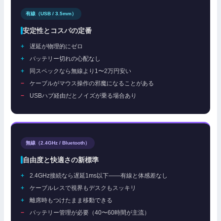
有線（USB / 3.5mm）
安定性とコスパの定番
遅延が物理的にゼロ
バッテリー切れの心配なし
同スペックなら無線より1〜2万円安い
ケーブルがマウス操作の邪魔になることがある
USBハブ経由だとノイズが乗る場合あり
無線（2.4GHz / Bluetooth）
自由度と快適さの新標準
2.4GHz接続なら遅延1ms以下——有線と体感差なし
ケーブルレスで視界もデスクもスッキリ
離席時もつけたまま移動できる
バッテリー管理が必要（40〜60時間が主流）