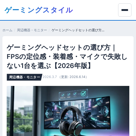
コ
ゲーミングスタイル
ン
テ
ン
ホーム
周辺機器・モニター
ゲーミングヘッドセットの選び方｜FPSの定位感・装着感・マイクで失敗しない1台を選ぶ【2026年版】
ツ
へ
ゲーミングヘッドセットの選び方｜
移
動
FPSの定位感・装着感・マイクで失敗し
す
ない1台を選ぶ【2026年版】
る
2026.3.7
（更新: 2026.6.14）
周辺機器・モニター