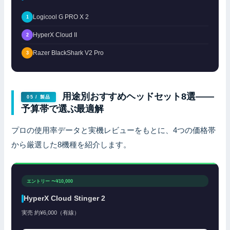
Logicool G PRO X 2
1
HyperX Cloud II
2
Razer BlackShark V2 Pro
3
用途別おすすめヘッドセット8選——
05 / 製品
予算帯で選ぶ最適解
プロの使用率データと実機レビューをもとに、4つの価格帯
から厳選した8機種を紹介します。
エントリー 〜¥10,000
HyperX Cloud Stinger 2
実売 約¥6,000（有線）