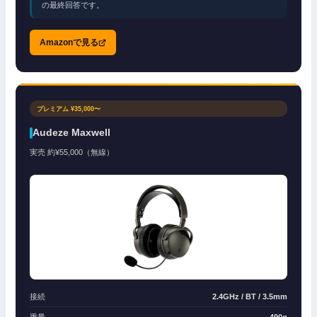
の最終回答です。
Amazonで見る
プレミアム ¥35,000〜
Audeze Maxwell
実売 約¥55,000（無線）
接続
2.4GHz / BT / 3.5mm