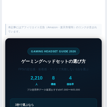
本記事にはアフィリエイト広告（Amazon・楽天市場等）のリンクが含まれ
ています。
GAMING HEADSET GUIDE 2026
ゲーミングヘッドセットの選び方
FPSの定位感・装着感・マイクで失敗しない1台を選ぶ
2,210
8
4
人
機種
価格帯
プロ使用率データ
厳選おすすめ
¥7,000〜¥45,000
3秒で選ぶなら