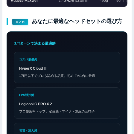
Audeze Maxwell
2.4GHz/BT/3.5mm
490g
90mm 平
あなたに最適なヘッドセットの選び方
まとめ
3パターンで決まる最適解
コスパ最優先
HyperX Cloud III
1万円以下でプロも認める品質。初めての1台に最適
FPS競技勢
Logicool G PRO X 2
プロ使用率トップ。定位感・マイク・無線の三拍子
音質・没入感