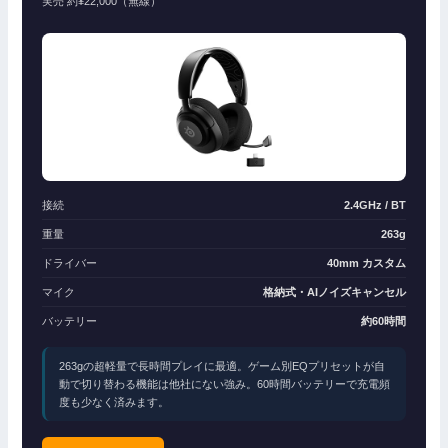
実売 約¥22,000（無線）
接続
2.4GHz / BT
重量
263g
ドライバー
40mm カスタム
マイク
格納式・AIノイズキャンセル
バッテリー
約60時間
263gの超軽量で長時間プレイに最適。ゲーム別EQプリセットが自
動で切り替わる機能は他社にない強み。60時間バッテリーで充電頻
度も少なく済みます。