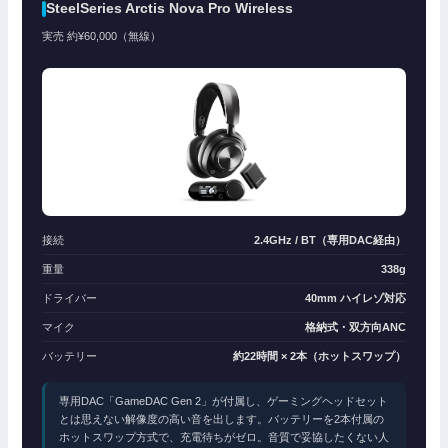
SteelSeries Arctis Nova Pro Wireless
実売 約¥60,000（無線）
接続
2.4GHz / BT（専用DAC経由）
重量
338g
ドライバー
40mm ハイレゾ対応
マイク
格納式・双方向ANC
バッテリー
約22時間 × 2本（ホットスワップ）
専用DAC「GameDAC Gen 2」が付属し、ゲーミングヘッドセット
とは思えない解像度の高い音を出します。バッテリーを2本付属の
ホットスワップ方式で、充電待ちがゼロ。音質で妥協したくない人