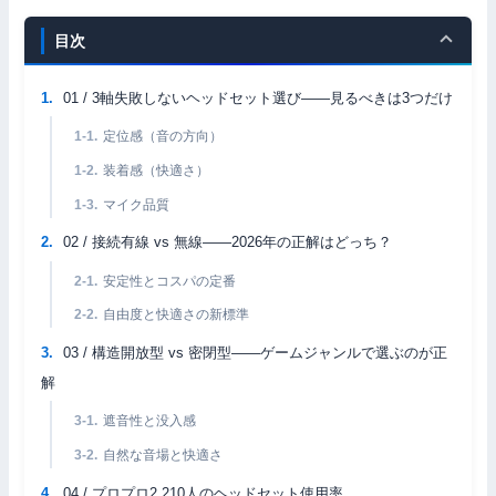
目次
01 / 3軸失敗しないヘッドセット選び——見るべきは3つだけ
定位感（音の方向）
装着感（快適さ）
マイク品質
02 / 接続有線 vs 無線——2026年の正解はどっち？
安定性とコスパの定番
自由度と快適さの新標準
03 / 構造開放型 vs 密閉型——ゲームジャンルで選ぶのが正
解
遮音性と没入感
自然な音場と快適さ
04 / プロプロ2,210人のヘッドセット使用率