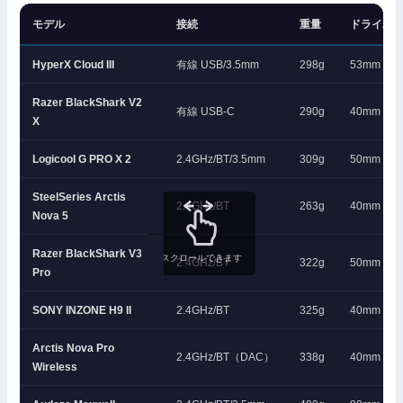
モデル
接続
重量
ドライバ
HyperX Cloud III
有線 USB/3.5mm
298g
53mm
Razer BlackShark V2
有線 USB-C
290g
40mm TriF
X
Logicool G PRO X 2
2.4GHz/BT/3.5mm
309g
50mm グ
SteelSeries Arctis
2.4GHz/BT
263g
40mm
Nova 5
Razer BlackShark V3
スクロールできます
2.4GHz/BT
322g
50mm チ
Pro
SONY INZONE H9 II
2.4GHz/BT
325g
40mm
Arctis Nova Pro
2.4GHz/BT（DAC）
338g
40mm
Wireless