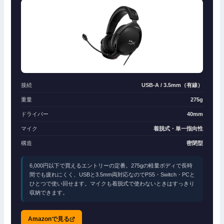
接続
USB-A / 3.5mm（有線）
重量
275g
ドライバー
40mm
マイク
着脱式・単一指向性
構造
密閉型
6,000円以下で買えるエントリーの定番。275gの軽量ボディで長時
間でも疲れにくく、USBと3.5mm両対応なのでPS5・Switch・PCと
ひとつで使い回せます。マイクも着脱式で使わないときはすっきり
収納できます。
Amazonで見る