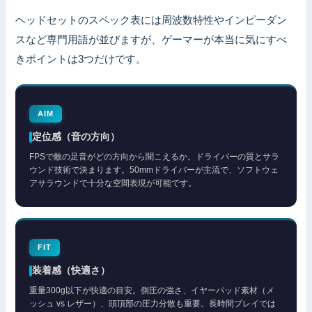
ヘッドセットのスペック表には周波数特性やインピーダン
スなど専門用語が並びますが、ゲーマーが本当に気にすべ
きポイントは3つだけです。
AIM
定位感（音の方向）
FPSで敵の足音がどの方向から聞こえるか。ドライバーの質とサラ
ウンド技術で決まります。50mmドライバーが主流で、ソフトウェ
アサラウンドで十分な空間表現が可能です。
FIT
装着感（快適さ）
重量300g以下が快適の目安。側圧の強さ、イヤーパッド素材（メ
ッシュ vs レザー）、頭頂部の圧力分散も重要。長時間プレイでは