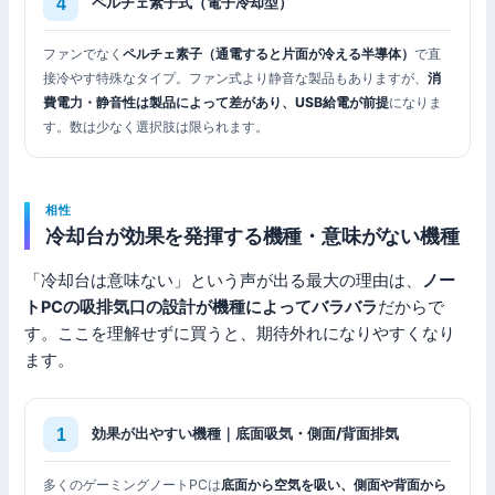
ペルチェ素子式（電子冷却型）
ファンでなく
ペルチェ素子（通電すると片面が冷える半導体）
で直
接冷やす特殊なタイプ。ファン式より静音な製品もありますが、
消
費電力・静音性は製品によって差があり、USB給電が前提
になりま
す。数は少なく選択肢は限られます。
相性
冷却台が効果を発揮する機種・意味がない機種
「冷却台は意味ない」という声が出る最大の理由は、
ノー
トPCの吸排気口の設計が機種によってバラバラ
だからで
す。ここを理解せずに買うと、期待外れになりやすくなり
ます。
効果が出やすい機種｜底面吸気・側面/背面排気
多くのゲーミングノートPCは
底面から空気を吸い、側面や背面から