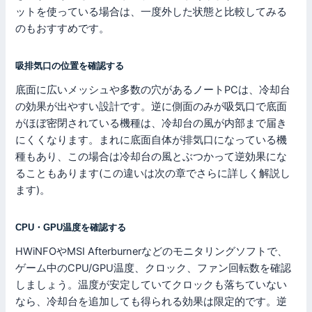
ットを使っている場合は、一度外した状態と比較してみる
のもおすすめです。
吸排気口の位置を確認する
底面に広いメッシュや多数の穴があるノートPCは、冷却台
の効果が出やすい設計です。逆に側面のみが吸気口で底面
がほぼ密閉されている機種は、冷却台の風が内部まで届き
にくくなります。まれに底面自体が排気口になっている機
種もあり、この場合は冷却台の風とぶつかって逆効果にな
ることもあります(この違いは次の章でさらに詳しく解説し
ます)。
CPU・GPU温度を確認する
HWiNFOやMSI Afterburnerなどのモニタリングソフトで、
ゲーム中のCPU/GPU温度、クロック、ファン回転数を確認
しましょう。温度が安定していてクロックも落ちていない
なら、冷却台を追加しても得られる効果は限定的です。逆