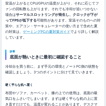
室温が上がるとCPU/GPUの温度が上がり、それに応じてフ
ァンの回転数も上がります。それでも冷却が追いつかない
場合は
サーマルスロットリングが発生し、クロックが下が
ってFPSが低下する
可能性があります。室温そのものへの対
策や、エアコン・サーキュレーターの使い方まで含めた夏
の対策は、
ゲーミングPCの夏対策ガイド
でより詳しく解説
しています。
診断
底面が熱いときに最初に確認すること
冷却台を買う前に、まず手元の環境とノートPC側の状態を
確認しましょう。3つのポイントに分けて見ていきます。
硬く平らな机へ置く
布団やソファ、カーペット、膝の上での使用は、底面の吸
気口をふさいでしまいます。まずは硬く平らな机の上に置
き直すだけでも、温度が変わることがあります。デスクマ