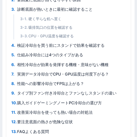
診断底面が熱いときに最初に確認すること
硬く平らな机へ置く
吸排気口の位置を確認する
CPU・GPU温度を確認する
検証冷却台を買う前にスタンドで効果を確認する
仕組み冷却台には4つのタイプがある
相性冷却台が効果を発揮する機種・意味がない機種
実測データ冷却台でCPU・GPU温度は何度下がる？
性能への影響冷却台でFPSは上がる？
タイプ別ファン付き冷却台とファンなしスタンドの違い
購入ガイドゲーミングノートPC冷却台の選び方
改善策冷却台を使っても熱い場合の対処法
要注意底面の熱さが危険な症状
FAQよくある質問