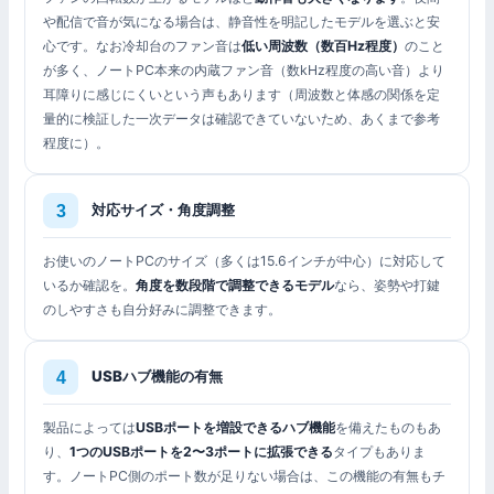
や配信で音が気になる場合は、静音性を明記したモデルを選ぶと安
心です。なお冷却台のファン音は
低い周波数（数百Hz程度）
のこと
が多く、ノートPC本来の内蔵ファン音（数kHz程度の高い音）より
耳障りに感じにくいという声もあります（周波数と体感の関係を定
量的に検証した一次データは確認できていないため、あくまで参考
程度に）。
対応サイズ・角度調整
お使いのノートPCのサイズ（多くは15.6インチが中心）に対応して
いるか確認を。
角度を数段階で調整できるモデル
なら、姿勢や打鍵
のしやすさも自分好みに調整できます。
USBハブ機能の有無
製品によっては
USBポートを増設できるハブ機能
を備えたものもあ
り、
1つのUSBポートを2〜3ポートに拡張できる
タイプもありま
す。ノートPC側のポート数が足りない場合は、この機能の有無もチ