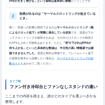
FPSが大きく伸びる」という期待は基本的に禁物
ということです。
効果が出るのは「サーマルスロットリングが起きている
とき」
唯一、性能への影響が期待できるのは
サーマルスロットリング（熱
によるクロック低下）が実際に発生している状況
です。温度が下が
ってスロットリングが緩和されれば、その分だけクロックが維持さ
れFPSも上向く可能性はあります。ただし
「何℃下がればFPSが
何％上がる」といった具体的な数値は、中立性の高い情報源では確
認できませんでした
。過度な期待は禁物です。フレームレート低下
の原因を根本から診断したい場合は、
サーマルスロットリングの診
断ガイド
もあわせてご覧ください。
タイプ別
ファン付き冷却台とファンなしスタンドの違い
ここまでの内容を踏まえ、誰がどのタイプを選ぶべきかを
整理します。