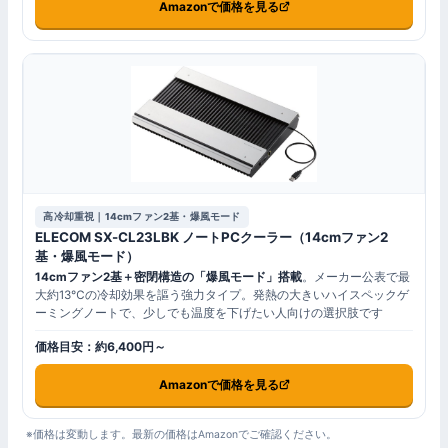
Amazonで価格を見る
高冷却重視｜14cmファン2基・爆風モード
ELECOM SX-CL23LBK ノートPCクーラー（14cmファン2
基・爆風モード）
14cmファン2基＋密閉構造の「爆風モード」搭載
。メーカー公表で最
大約13℃の冷却効果を謳う強力タイプ。発熱の大きいハイスペックゲ
ーミングノートで、少しでも温度を下げたい人向けの選択肢です
価格目安：約6,400円～
Amazonで価格を見る
※価格は変動します。最新の価格はAmazonでご確認ください。