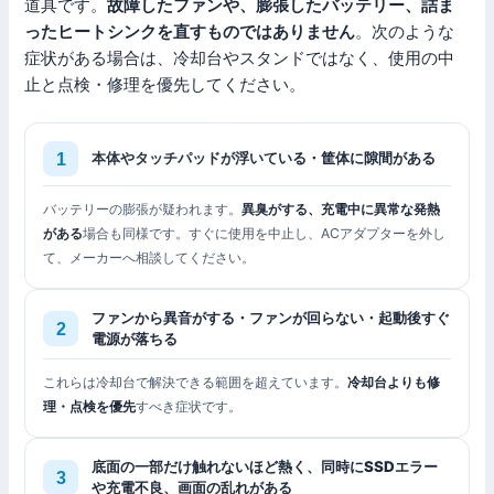
道具です。
故障したファンや、膨張したバッテリー、詰ま
ったヒートシンクを直すものではありません
。次のような
症状がある場合は、冷却台やスタンドではなく、使用の中
止と点検・修理を優先してください。
本体やタッチパッドが浮いている・筐体に隙間がある
バッテリーの膨張が疑われます。
異臭がする、充電中に異常な発熱
がある
場合も同様です。すぐに使用を中止し、ACアダプターを外し
て、メーカーへ相談してください。
ファンから異音がする・ファンが回らない・起動後すぐ
電源が落ちる
これらは冷却台で解決できる範囲を超えています。
冷却台よりも修
理・点検を優先
すべき症状です。
底面の一部だけ触れないほど熱く、同時にSSDエラー
や充電不良、画面の乱れがある