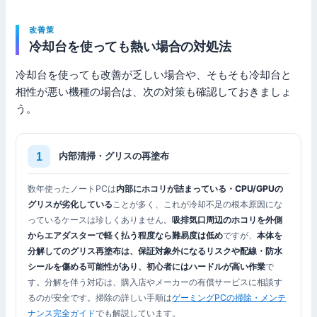
改善策
冷却台を使っても熱い場合の対処法
冷却台を使っても改善が乏しい場合や、そもそも冷却台と
相性が悪い機種の場合は、次の対策も確認しておきましょ
う。
内部清掃・グリスの再塗布
数年使ったノートPCは
内部にホコリが詰まっている・CPU/GPUの
グリスが劣化している
ことが多く、これが冷却不足の根本原因にな
っているケースは珍しくありません。
吸排気口周辺のホコリを外側
からエアダスターで軽く払う程度なら難易度は低め
ですが、
本体を
分解してのグリス再塗布は、保証対象外になるリスクや配線・防水
シールを傷める可能性があり、初心者にはハードルが高い作業
で
す。分解を伴う対応は、購入店やメーカーの有償サービスに相談す
るのが安全です。掃除の詳しい手順は
ゲーミングPCの掃除・メンテ
ナンス完全ガイド
でも解説しています。