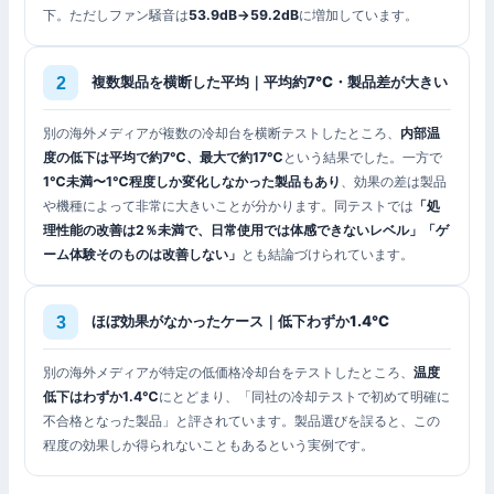
下。ただしファン騒音は
53.9dB→59.2dB
に増加しています。
複数製品を横断した平均｜平均約7℃・製品差が大きい
別の海外メディアが複数の冷却台を横断テストしたところ、
内部温
度の低下は平均で約7℃、最大で約17℃
という結果でした。一方で
1℃未満〜1℃程度しか変化しなかった製品もあり
、効果の差は製品
や機種によって非常に大きいことが分かります。同テストでは
「処
理性能の改善は2％未満で、日常使用では体感できないレベル」「ゲ
ーム体験そのものは改善しない」
とも結論づけられています。
ほぼ効果がなかったケース｜低下わずか1.4℃
別の海外メディアが特定の低価格冷却台をテストしたところ、
温度
低下はわずか1.4℃
にとどまり、「同社の冷却テストで初めて明確に
不合格となった製品」と評されています。製品選びを誤ると、この
程度の効果しか得られないこともあるという実例です。