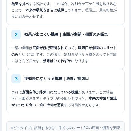
熱気を排出
する設計です。この場合、冷却台が下から風を送り込む
ことで、
本来の吸気をさらに後押し
できます。理屈上、最も相性が
良い組み合わせです。
効果が出にくい機種｜底面が密閉・側面のみ吸気
一部の機種は
底面がほぼ密閉されていて、吸気口が側面のスリット
のみ
という設計です。この場合、冷却台が下から風を送っても内部
にほとんど届かず、
効果はごくわずか
になります。
逆効果になりうる機種｜底面が排気口
まれに
底面自体が排気口になっている機種
があります。この場合、
下から風を送るアクティブ型の冷却台を使うと、
本来の排気と気流
がぶつかり合い、逆に冷却が悪化
する可能性があります。
※どのタイプに該当するかは、手持ちのノートPCの底面・側面を実際