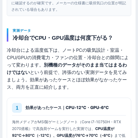
に確認するのが確実です。メーカーの仕様書に吸排気口の位置が明記
されている場合もあります。
実測データ
冷却台でCPU・GPU温度は何度下がる？
冷却台による温度低下は、ノートPCの吸気設計・室温・
CPU/GPUの消費電力・ファンの位置・冷却台との隙間によ
って変わります。
別機種のデータがそのまま当てはまるわ
けではない
という前提で、誇張のない実測データを見てみ
ましょう。効果があったケースとほぼ効果がなかったケー
ス、両方を正直に紹介します。
効果があったケース｜CPU-12℃・GPU-6℃
海外メディアがMSI製ゲーミングノート（Core i7-10750H・RTX
2070搭載）で高負荷ゲームを実行した実測では、
CPU温度が
92℃→80℃（-12℃）、GPU温度が76℃→70℃（-6℃）
まで低