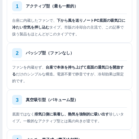
アクティブ型（最も一般的）
台座に内蔵したファンで、
下から風を送りノートPC底面の吸気口に
冷たい空気を押し込む
タイプ。市販の冷却台の主流で、この記事で
扱う製品もほとんどがこのタイプです。
パッシブ型（ファンなし）
ファンを内蔵せず、
台座で本体を持ち上げて底面の通気口を開放す
る
だけのシンプルな構造。電源不要で静音ですが、冷却効果は限定
的です。
真空吸引型（バキューム型）
底面ではなく
排気口側に装着し、熱気を強制的に吸い出す
珍しいタ
イプ。一般的なアクティブ型とは風の向きが逆です。