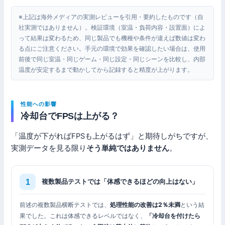
※上記は海外メディアの実測レビューを引用・要約したものです（自
社実測ではありません）。検証環境（室温・負荷内容・設置面）によ
って結果は変わるため、同じ製品でも機種や条件が違えば数値は変わ
る点にご注意ください。手元の環境で効果を確認したい場合は、使用
前後で同じ室温・同じゲーム・同じ設定・同じシーンを比較し、内部
温度が安定するまで動かしてから記録すると精度が上がります。
性能への影響
冷却台でFPSは上がる？
「温度が下がればFPSも上がるはず」と期待しがちですが、
実測データを見る限り
そう単純ではありません
。
複数製品テストでは「体感できるほどの向上はない」
前述の複数製品横断テストでは、
処理性能の改善は2％未満
という結
果でした。これは体感できるレベルではなく、
「冷却台を付けたら