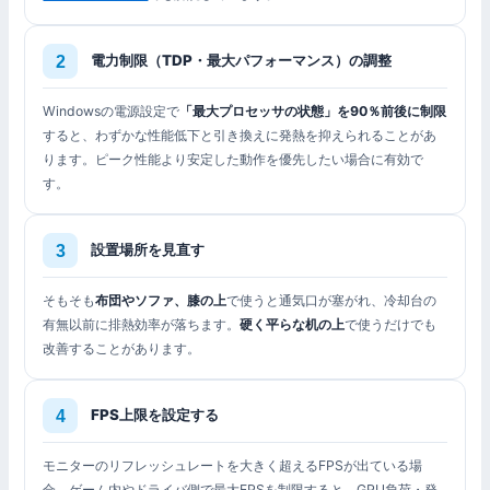
電力制限（TDP・最大パフォーマンス）の調整
Windowsの電源設定で
「最大プロセッサの状態」を90％前後に制限
すると、わずかな性能低下と引き換えに発熱を抑えられることがあ
ります。ピーク性能より安定した動作を優先したい場合に有効で
す。
設置場所を見直す
そもそも
布団やソファ、膝の上
で使うと通気口が塞がれ、冷却台の
有無以前に排熱効率が落ちます。
硬く平らな机の上
で使うだけでも
改善することがあります。
FPS上限を設定する
モニターのリフレッシュレートを大きく超えるFPSが出ている場
合、ゲーム内やドライバ側で最大FPSを制限すると、GPU負荷・発