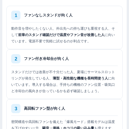
ファンなしスタンドが向く人
動作音を増やしたくない人、外出先への持ち運びも重視する人、そ
して
前章のスタンド確認だけで温度やファン音が改善した人
に向い
ています。電源不要で気軽に試せるのが利点です。
ファン付き冷却台が向く人
スタンドだけでは改善が不十分だった人、夏場にサーマルスロット
リングが発生している人、
薄型・高性能な機種を長時間使う人
に向
いています。導入する場合は、手持ちの機種のファン位置・吸気口
と冷却台の風向きが合っているかを必ず確認しましょう。
高回転ファン型が向く人
密閉構造や高回転ファンを備えた「爆風モード」搭載モデルは温度
を下げやすい一方、
騒音・価格・ホコリの吸い込み量
も増えます。