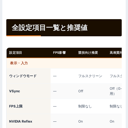
全設定項目一覧と推奨値
設定項目
FPS影響
競技向け推奨
高画質向け
表示・入力
ウィンドウモード
—
フルスクリーン
フルスクリ
Off（G-Sy
VSync
—
Off
用）
FPS上限
—
制限なし
制限なし
NVIDIA Reflex
—
On
On