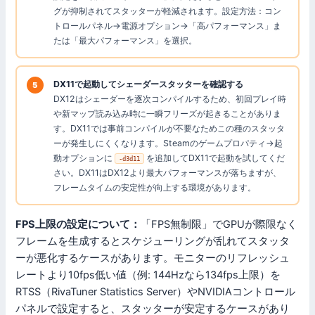
グが抑制されてスタッターが軽減されます。設定方法：コン
トロールパネル→電源オプション→「高パフォーマンス」ま
たは「最大パフォーマンス」を選択。
DX11で起動してシェーダースタッターを確認する
DX12はシェーダーを逐次コンパイルするため、初回プレイ時
や新マップ読み込み時に一瞬フリーズが起きることがありま
す。DX11では事前コンパイルが不要なためこの種のスタッタ
ーが発生しにくくなります。Steamのゲームプロパティ→起
動オプションに
を追加してDX11で起動を試してくだ
-d3d11
さい。DX11はDX12より最大パフォーマンスが落ちますが、
フレームタイムの安定性が向上する環境があります。
FPS上限の設定について：
「FPS無制限」でGPUが際限なく
フレームを生成するとスケジューリングが乱れてスタッタ
ーが悪化するケースがあります。モニターのリフレッシュ
レートより10fps低い値（例: 144Hzなら134fps上限）を
RTSS（RivaTuner Statistics Server）やNVIDIAコントロール
パネルで設定すると、スタッターが安定するケースがあり