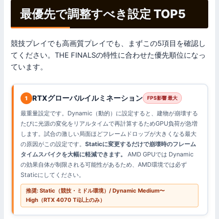
最優先で調整すべき設定 TOP5
競技プレイでも高画質プレイでも、まずこの5項目を確認し
てください。THE FINALSの特性に合わせた優先順位になっ
ています。
RTXグローバルイルミネーション
1
FPS影響 最大
最重量設定です。Dynamic（動的）に設定すると、建物が崩壊する
たびに光源の変化をリアルタイムで再計算するためGPU負荷が急増
します。試合の激しい局面ほどフレームドロップが大きくなる最大
の原因がこの設定です。
Staticに変更するだけで崩壊時のフレーム
タイムスパイクを大幅に軽減できます。
AMD GPUでは Dynamic
の効果自体が制限される可能性があるため、AMD環境では必ず
Staticにしてください。
推奨: Static（競技・ミドル環境）/ Dynamic Medium〜
High（RTX 4070 Ti以上のみ）