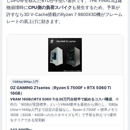
じGPU帯を積んだBTOが手堅い選択です。THE FINALSは建
物崩壊時に
CPU側の負荷スパイク
も発生するため、予算が
許すなら3D V-Cache搭載のRyzen 7 9800X3D機がフレーム
レートの底上げに効きます。
1080p/60fps入門
OZ GAMING Z1series（Ryzen 5 7500F + RTX 5060 Ti
16GB）
VRAM 16GBのRTX 5060 Tiを20万円台前半で組めるコスパ構成
。本
作の「16GBが実質標準」というVRAM要件を最初から満たし、1080p
Ultra〜1440p入門まで設定の妥協なし。Ryzen 5 7500F + 標準メモリ
16GB（32GB・64GBへのカスタマイズも可）で予算を抑えつつ要件
をクリアできる現実解
243,800円〜