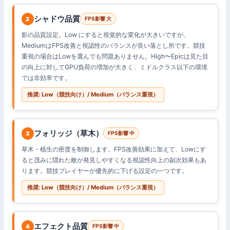
シャドウ品質
2
FPS影響 大
影の品質設定。Low にすると視覚的な変化が大きいですが、
MediumはFPS改善と視認性のバランスが良い落とし所です。競技
重視の場合はLowを選んでも問題ありません。High〜Epicは見た目
の向上に対してGPU負荷の増加が大きく、ミドルクラス以下の環境
では非効率です。
推奨: Low（競技向け）/ Medium（バランス重視）
フォリッジ（草木）
3
FPS影響 中
草木・植生の密度を制御します。FPS改善効果に加えて、Lowにす
ると茂みに隠れた敵が発見しやすくなる視認性向上の副次効果もあ
ります。競技プレイヤーが優先的に下げる設定の一つです。
推奨: Low（競技向け）/ Medium（バランス重視）
エフェクト品質
4
FPS影響 中