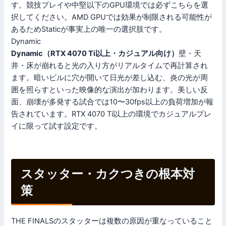
す。競技プレイや中堅以下のGPU環境では必ずこちらを選
択してください。AMD GPUでは効果が制限される可能性が
あるためStaticが事実上の唯一の選択肢です。
Dynamic
Dynamic（RTX 4070 Ti以上・カジュアル向け）
壁・天
井・床が崩れると光の入り方がリアルタイムで再計算され
ます。暗いビルに穴が開いて日光が差し込む、炎の光が周
囲を照らすといった映像的な演出が加わります。美しい反
面、崩壊が多発する試合では10〜30fps以上の負荷増加が報
告されています。RTX 4070 Ti以上の環境でカジュアルプレ
イに限って試す設定です。
スタッター・カクつきの根本対
策
THE FINALSのスタッターは複数の原因が重なっていること