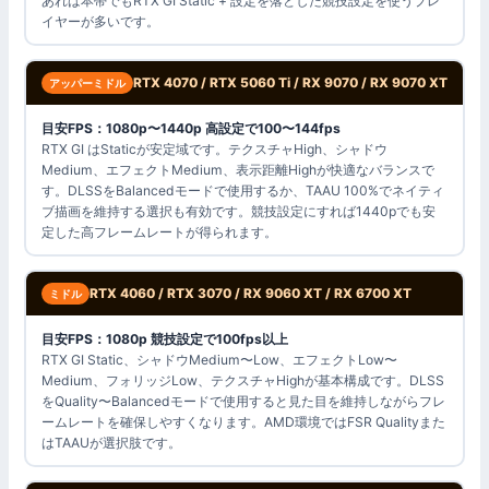
あれば本帯でもRTX GI Static + 設定を落とした競技設定を使うプレ
イヤーが多いです。
RTX 4070 / RTX 5060 Ti / RX 9070 / RX 9070 XT
アッパーミドル
目安FPS：1080p〜1440p 高設定で100〜144fps
RTX GI はStaticが安定域です。テクスチャHigh、シャドウ
Medium、エフェクトMedium、表示距離Highが快適なバランスで
す。DLSSをBalancedモードで使用するか、TAAU 100%でネイティ
ブ描画を維持する選択も有効です。競技設定にすれば1440pでも安
定した高フレームレートが得られます。
RTX 4060 / RTX 3070 / RX 9060 XT / RX 6700 XT
ミドル
目安FPS：1080p 競技設定で100fps以上
RTX GI Static、シャドウMedium〜Low、エフェクトLow〜
Medium、フォリッジLow、テクスチャHighが基本構成です。DLSS
をQuality〜Balancedモードで使用すると見た目を維持しながらフレ
ームレートを確保しやすくなります。AMD環境ではFSR Qualityまた
はTAAUが選択肢です。