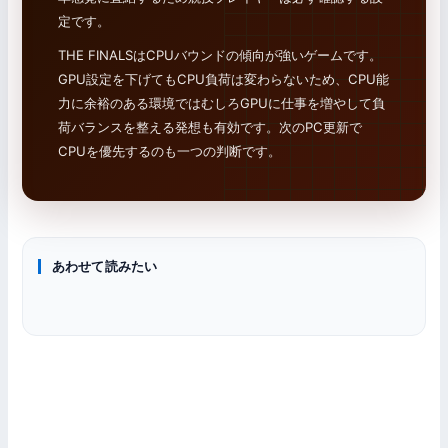
定です。
THE FINALSはCPUバウンドの傾向が強いゲームです。
GPU設定を下げてもCPU負荷は変わらないため、CPU能
力に余裕のある環境ではむしろGPUに仕事を増やして負
荷バランスを整える発想も有効です。次のPC更新で
CPUを優先するのも一つの判断です。
あわせて読みたい
PCゲーム情報
PCゲーム情報
トラブル・設定
VALORANT PC版 FPS最大化おすすめ設定ガイド
グラフィックボード
CS2 PC版 FPS最大化おすすめ設定ガイド
PCゲームが重い・カクつく原因と対処法｜FPS改善の5ステッ
プ診断ガイド
グラボおすすめランキング｜RTX 50・RX 9000予算別10選