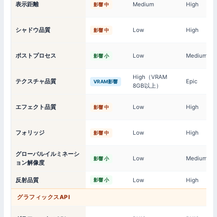
表示距離
Medium
High
影響 中
シャドウ品質
Low
High
影響 中
ポストプロセス
Low
Medium
影響 小
High（VRAM
テクスチャ品質
Epic
VRAM影響
8GB以上）
エフェクト品質
Low
High
影響 中
フォリッジ
Low
High
影響 中
グローバルイルミネーシ
Low
Medium
影響 小
ョン解像度
反射品質
Low
High
影響 小
グラフィックスAPI