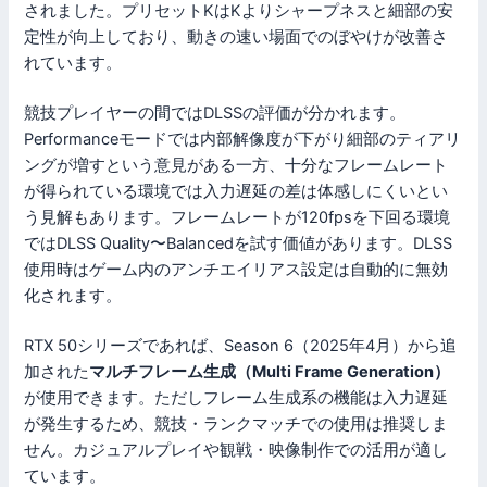
されました。プリセットKはKよりシャープネスと細部の安
定性が向上しており、動きの速い場面でのぼやけが改善さ
れています。
競技プレイヤーの間ではDLSSの評価が分かれます。
Performanceモードでは内部解像度が下がり細部のティアリ
ングが増すという意見がある一方、十分なフレームレート
が得られている環境では入力遅延の差は体感しにくいとい
う見解もあります。フレームレートが120fpsを下回る環境
ではDLSS Quality〜Balancedを試す価値があります。DLSS
使用時はゲーム内のアンチエイリアス設定は自動的に無効
化されます。
RTX 50シリーズであれば、Season 6（2025年4月）から追
加された
マルチフレーム生成（Multi Frame Generation）
が使用できます。ただしフレーム生成系の機能は入力遅延
が発生するため、競技・ランクマッチでの使用は推奨しま
せん。カジュアルプレイや観戦・映像制作での活用が適し
ています。