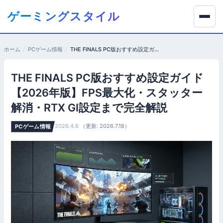
コ
ゲーミングスタイル
ン
テ
ン
ホーム
PCゲーム情報
THE FINALS PC版おすすめ設定ガイド【2026年版】FPS最大化・スタッター解消・RTX GI設定まで完全解説
ツ
へ
THE FINALS PC版おすすめ設定ガイド
移
動
【2026年版】FPS最大化・スタッター
す
解消・RTX GI設定まで完全解説
る
2026.4.6
（更新: 2026.7.18）
PCゲーム情報