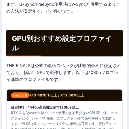
ます。G-Sync/FreeSync使用時はV-Syncと併用するよりこ
の方法が安定することが多いです。
GPU別おすすめ設定プロファイ
ル
THE FINALSは公式の最低スペックが比較的低めに設定され
ており、幅広いGPUで動作します。以下は1080pソロプレ
イ基準のプロファイルです。
RTX 4070 Ti以上 / RTX 5070以上
ハイエンド
目安FPS：1440p高画質設定で120fps以上
RTX GIをDynamic Mediumで使用できる数少ないGPU帯です。テク
スチャEpic、シャドウHigh、エフェクトHighで余裕を持って動作し
ます。DLSSはQualityモードで4Kへの挑戦も可能です。競技目的で