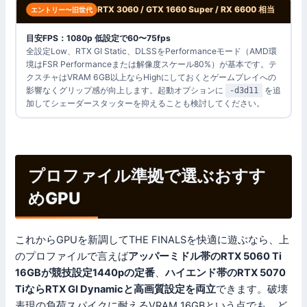
RTX 3060 / GTX 1660 Super / RX 6600 相当
エントリー〜旧世代
目安FPS：1080p 低設定で60〜75fps
全設定Low、RTX GI Static、DLSSをPerformanceモード（AMD環
境はFSR Performanceまたは解像度スケール80%）が基本です。テ
クスチャはVRAM 6GB以上ならHighにしておくとゲームプレイへの
影響なくグリップ感が向上します。起動オプションに
を追
-d3d11
加してシェーダースタッターを抑えることも検討してください。
プロファイル準拠で選ぶおすす
めGPU
これからGPUを新調してTHE FINALSを快適に遊ぶなら、上
のプロファイルで言えば
アッパーミドル帯のRTX 5060 Ti
16GBが競技設定1440pの定番
、
ハイエンド帯のRTX 5070
TiならRTX GI Dynamicと高画質設定を両立
できます。破壊
表現の負荷スパイクに耐えるVRAM 16GBという点でも、ど