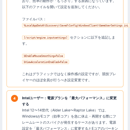
おり、照準の動作が「もっさり」する原因になっています。
以下のファイルを開いて設定を追加してください。
ファイルパス：
%LocalAppData%\Discovery\Saved\Config\WindowsClient\GameUserSettings.ini
セクションに以下を追記しま
[/script/engine.inputsettings]
す。
bEnableMouseSmoothing=False
bViewAccelerationEnabled=False
これはグラフィックではなく操作感の設定ですが、競技プレ
イヤーのほぼ全員が行うべき設定変更です。
Intelユーザー：電源プランを「最大パフォーマンス」に変更
する
Intel 12〜14世代（Alder Lake〜Raptor Lake）では、
WindowsがEコア（効率コア）を急に休止・再開する際にフ
レームレートのスパイクが発生するケースがあります。電源
設定を「最大パフォーマンス」に変更するとEコアのパーキン