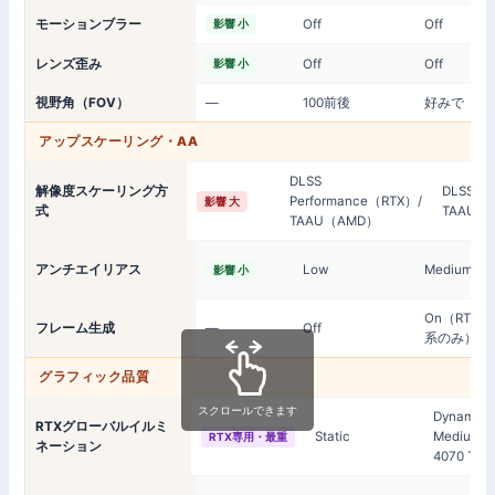
モーションブラー
Off
Off
影響 小
レンズ歪み
Off
Off
影響 小
視野角（FOV）
—
100前後
好みで
アップスケーリング・AA
DLSS
解像度スケーリング方
DLSS Qua
Performance（RTX）/
影響 大
式
TAAU 10
TAAU（AMD）
アンチエイリアス
Low
Medium
影響 小
On（RTX 40
フレーム生成
—
Off
系のみ）
グラフィック品質
スクロールできます
Dynamic
RTXグローバルイルミ
Static
Medium（
RTX専用・最重
ネーション
4070 Ti