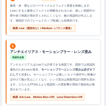
爆発・炎・煙などのパーティクルエフェクト密度を制御します。
Lowにすると爆発エフェクトが簡略化されるため、激しい戦闘中の
煙や炎で画面が埋め尽くされにくくなり、敵の視認性が向上しま
す。激戦区でのフレームドロップ軽減にも効果的です。
推奨: Low（競技向け）/ Medium（バランス重視）
5
アンチエイリアス・モーションブラー・レンズ歪み
視認性改善
アンチエイリアスはLowでも許容できる画質です。競技では視認性
優先のためLowが基本。
モーションブラーとレンズ歪みは必ずオフ
にしてください。
モーションブラーは激しいカメラ操作中に映像が
ぼやけて敵が見えにくくなり、レンズ歪みは画面周辺の視野を歪め
ます。どちらもFPS向上より視認性への悪影響が理由で無効化が推
奨されています。
推奨: AA=Low、Motion Blur=Off、Lens Distortion=Off