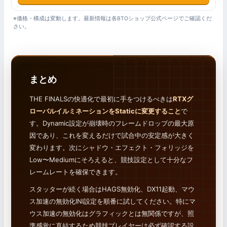
※価格・構成は変動します。最新情報は各BTOショップ公式ページでご確認くだ
さい。
まとめ
THE FINALSの快適化で最初に手をつけるべきは
RTXグ
ローバルイルミネーションをStaticに変更すること
で
す。Dynamic設定が崩壊時のフレームドロップの最大原
因であり、これを変えるだけで試合中の安定感が大きく
変わります。次にシャドウ・エフェクト・フォリッジを
Low〜Mediumにそろえると、競技設定として十分なフ
レームレートを確保できます。
スタッターが続く場合はHAGS無効化、DX11起動、マウ
ス加速の無効化INI設定を順番に試してください。特にマ
ウス加速の無効化はグラフィックとは無関係ですが、照
準感覚に直結するため競技プレイヤーは必ず確認する設