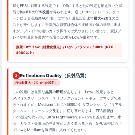
最もFPSに影響する設定です。Offにすると他の設定を据え置いた状
態で
約+8%のFPS改善
が得られます。逆にUltra（トレーシングコ
ーンによる高精度AO計算）にすると最低設定比で
最大−20%
のコ
ストが発生します。視覚的な影響は物体の接触面や陰の細部に出ま
すが、プレイ中の速いカメラ操作では気づきにくい差です。競技プ
レイや軽量化を優先する場合はOffかLowが最善です。
推奨: Off〜Low（軽量化優先）/ High（バランス）/ Ultra（RTX
4080以上）
Reflections Quality（反射品質）
2
FPS影響 大 −7%（High設定）
この設定には重要な
品質の断絶
があります。Lowに設定すると
SSR（スクリーンスペースリフレクション）＋キューブマップで処
理されますが、Mediumに上げた瞬間にRTリフレクション（リアル
タイムレイトレーシング反射）に切り替わります。FPS影響は
High設定で約−7%、Ultra Nightmareでも−7.5%と差が出ます。水
面・ガラス・金属面の見え方が大きく変わるため、GPU余裕に応じ
てLowとMediumを選択肢に入れてください。