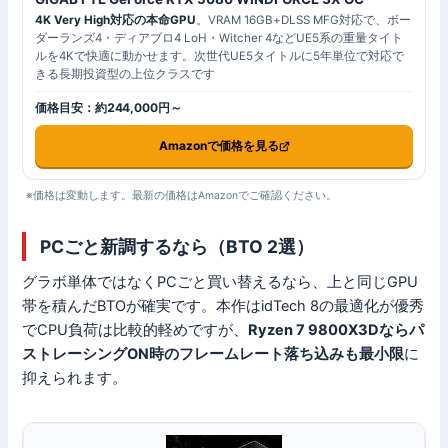
4K Very High対応の本命GPU
。VRAM 16GB+DLSS MFG対応で、ボー
ダーランズ4・ディアブロ4 LoH・Witcher 4などUE5系の重量タイト
ルを4Kで快適に動かせます。次世代UE5タイトルに5年単位で対応で
きる長期投資型の上位クラスです
価格目安：約244,000円～
Amazonで価格を見る
※価格は変動します。最新の価格はAmazonでご確認ください。
PCごと新調するなら（BTO 2選）
グラボ単体ではなくPCごと買い替えるなら、上と同じGPU
帯を積んだBTOが確実です。本作はidTech 8の最適化が優秀
でCPU負荷は比較的軽めですが、
Ryzen 7 9800X3Dならパ
ストレーシングON時のフレームレート落ち込みも最小限
に
抑えられます。