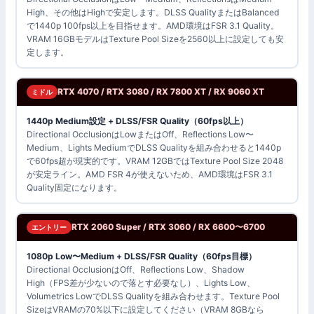
High、その他はHighで安定します。DLSS QualityまたはBalanced
で1440p 100fps以上を目指せます。AMD環境はFSR 3.1 Quality。
VRAM 16GBモデルはTexture Pool Sizeを2560以上に設定しても安
定します。
RTX 4070 / RTX 3080 / RX 7800 XT / RX 9060 XT
ミドル
1440p Medium設定 + DLSS/FSR Quality（60fps以上）
Directional OcclusionはLowまたはOff、Reflections Low〜
Medium、Lights MediumでDLSS Qualityを組み合わせると1440p
で60fps超が現実的です。VRAM 12GBではTexture Pool Size 2048
が安定ライン。AMD FSR 4が使えないため、AMD環境はFSR 3.1
Quality固定になります。
RTX 2060 Super / RTX 3060 / RX 6600〜6700
エントリー
1080p Low〜Medium + DLSS/FSR Quality（60fps目標）
Directional OcclusionはOff、Reflections Low、Shadow
High（FPS差が少ないので落とす必要なし）、Lights Low、
Volumetrics LowでDLSS Qualityを組み合わせます。Texture Pool
SizeはVRAMの70%以下に設定してください（VRAM 8GBなら