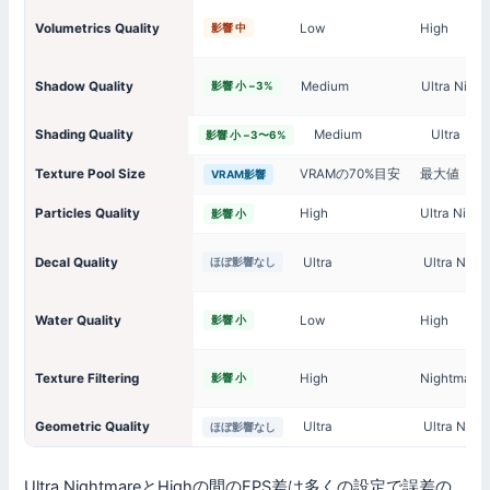
Volumetrics Quality
Low
High
影響 中
Shadow Quality
Medium
Ultra Nigh
影響 小 −3%
Shading Quality
Medium
Ultra
影響 小 −3〜6%
Texture Pool Size
VRAMの70%目安
最大値
VRAM影響
Particles Quality
High
Ultra Nigh
影響 小
Decal Quality
Ultra
Ultra Nigh
ほぼ影響なし
Water Quality
Low
High
影響 小
Texture Filtering
High
Nightmare
影響 小
Geometric Quality
Ultra
Ultra Nigh
ほぼ影響なし
Ultra NightmareとHighの間のFPS差は多くの設定で誤差の