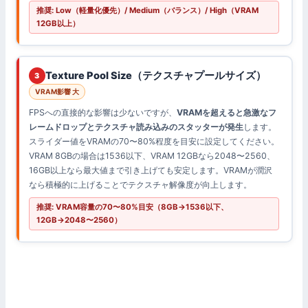
推奨: Low（軽量化優先）/ Medium（バランス）/ High（VRAM
12GB以上）
Texture Pool Size（テクスチャプールサイズ）
3
VRAM影響 大
FPSへの直接的な影響は少ないですが、
VRAMを超えると急激なフ
レームドロップとテクスチャ読み込みのスタッターが発生
します。
スライダー値をVRAMの70〜80%程度を目安に設定してください。
VRAM 8GBの場合は1536以下、VRAM 12GBなら2048〜2560、
16GB以上なら最大値まで引き上げても安定します。VRAMが潤沢
なら積極的に上げることでテクスチャ解像度が向上します。
推奨: VRAM容量の70〜80%目安（8GB→1536以下、
12GB→2048〜2560）