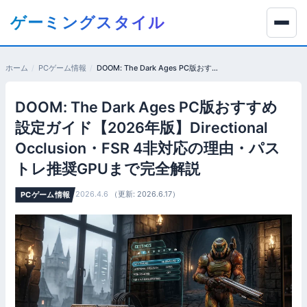
コ
ゲーミングスタイル
ン
テ
ン
ホーム
PCゲーム情報
DOOM: The Dark Ages PC版おすすめ設定ガイド【2026年版】Directional Occlusion・FSR 4非対応の理由・パストレ推奨GPUまで完全解説
ツ
へ
DOOM: The Dark Ages PC版おすすめ
移
動
設定ガイド【2026年版】Directional
す
Occlusion・FSR 4非対応の理由・パス
る
トレ推奨GPUまで完全解説
2026.4.6
（更新: 2026.6.17）
PCゲーム情報