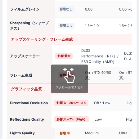
フィルムグレイン
0.00
0.00〜0.5
影響なし
Sharpening（シャープ
1.5〜2.0
1.5〜2.5
影響なし
ネス）
アップスケーリング・フレーム生成
DLSS
DLSS Qua
アップスケーラー
Performance（RTX）/
影響 最大
DLAA
FSR Quality（AMD）
On（RTX 40/50
On（RTX 40
フレーム生成
影響 最大
系）
系）
スクロールできます
グラフィック品質
Directional Occlusion
Off〜Low
High
影響 大 −20%〜+8%
Reflections Quality
Low
High
影響 大 −7%（High）
Lights Quality
Medium
Ultra
影響 中