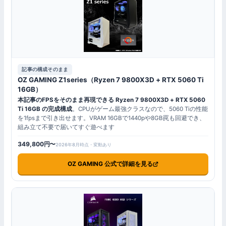
記事の構成そのまま
OZ GAMING Z1series（Ryzen 7 9800X3D + RTX 5060 Ti
16GB）
本記事のFPSをそのまま再現できる Ryzen 7 9800X3D + RTX 5060
Ti 16GB の完成構成
。CPUがゲーム最強クラスなので、5060 Tiの性能
を1fpsまで引き出せます。VRAM 16GBで1440pや8GB罠も回避でき、
組み立て不要で届いてすぐ遊べます
349,800円〜
2026年8月時点・変動あり
OZ GAMING 公式で詳細を見る