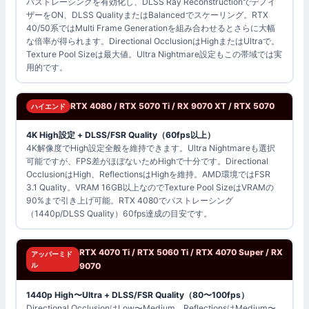
パストレーシングを有効化し、DLSS Ray Reconstructionでデノイ
ザーをON、DLSS QualityまたはBalancedでスケーリング。RTX
40/50系ではMulti Frame Generationを組み合わせるとさらに大幅
な倍率が得られます。Directional OcclusionはHighまたはUltraで。
Texture Pool Sizeは最大値。Ultra Nightmare設定もこの帯域では実
用的です。
RTX 4080 / RTX 5070 Ti / RX 9070 XT / RTX 5070
ハイエンド
4K High設定 + DLSS/FSR Quality（60fps以上）
4K解像度でHigh設定全般を維持できます。Ultra Nightmareも選択
可能ですが、FPS差がほぼないためHighで十分です。Directional
OcclusionはHigh、ReflectionsはHighを維持。AMD環境ではFSR
3.1 Quality。VRAM 16GB以上なのでTexture Pool SizeはVRAMの
90%まで引き上げ可能。RTX 4080でパストレーシング
（1440p/DLSS Quality）60fps達成の目安です。
RTX 4070 Ti / RTX 5060 Ti / RTX 4070 Super / RX
アッパーミド
ル
9070
1440p High〜Ultra + DLSS/FSR Quality（80〜100fps）
Directional OcclusionはLow〜Medium、ReflectionsはMedium〜