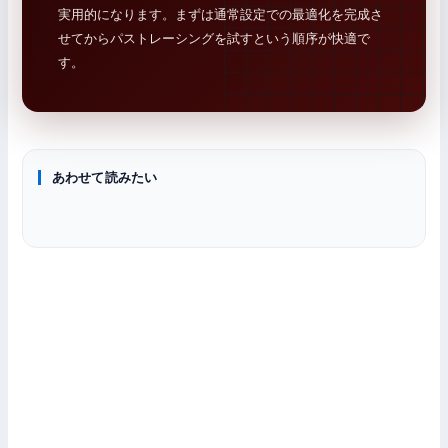
実用的になります。まずは通常設定での最適化を完成さ
せてからパストレーシングを試すという順序が快適で
す。
あわせて読みたい
PCゲーム情報
PCゲーム情報
トラブル・設定
DOOM: The Dark Ages PC推奨スペック
PCゲームのグラフィック設定 完全ガイド｜各項目の意味と軽
グラフィックボード
PCゲームが重い・カクつく原因と対処法｜FPS改善の5ステッ
くする優先順位
プ診断ガイド
グラボおすすめランキング｜RTX 50・RX 9000予算別10選