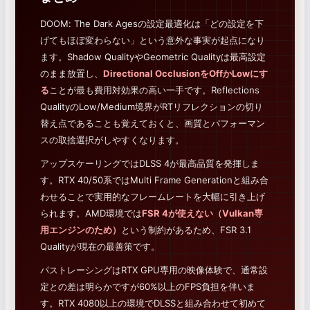
DOOM: The Dark Agesの設定最適化は「どの設定を下
げてもほぼ変わらない」という意外な事実が起点になり
ます。Shadow QualityやGeometric Qualityは最高設定
のまま放置し、
Directional OcclusionをOffかLowにす
る
ことが最も費用対効果の高い一手です。Reflections
QualityのLow/Medium境界がRTリフレクションの切り
替え点であることも覚えておくと、画質とパフォーマン
スの取捨選択がしやすくなります。
アップスケーリングではDLSS 4が最高品質を発揮しま
す。RTX 40/50系ではMulti Frame Generationと組み合
わせることで実用的なフレームレートを大幅に引き上げ
られます。AMD環境では
FSR 4が使えない（Vulkan専
用エンジンのため）
という制約があるため、FSR 3.1
Qualityが現在の最善策です。
パストレーシングはRTX GPU専用の映像体験で、通常設
定との差は明らかですが60%以上のFPS負担を伴いま
す。RTX 4080以上の環境でDLSSと組み合わせて初めて