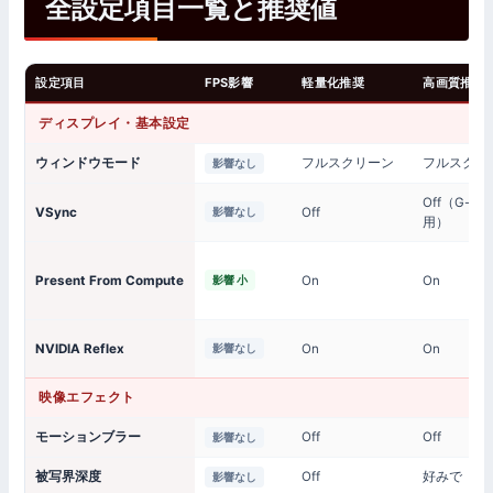
全設定項目一覧と推奨値
設定項目
FPS影響
軽量化推奨
高画質推奨
ディスプレイ・基本設定
ウィンドウモード
フルスクリーン
フルスクリ
影響なし
Off（G-Sy
VSync
Off
影響なし
用）
Present From Compute
On
On
影響 小
NVIDIA Reflex
On
On
影響なし
映像エフェクト
モーションブラー
Off
Off
影響なし
被写界深度
Off
好みで
影響なし