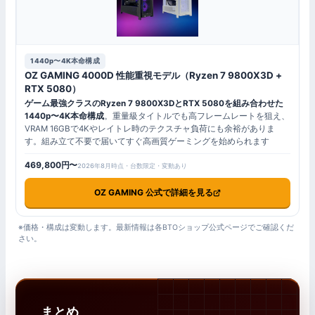
1440p〜4K本命構成
OZ GAMING 4000D 性能重視モデル（Ryzen 7 9800X3D +
RTX 5080）
ゲーム最強クラスのRyzen 7 9800X3DとRTX 5080を組み合わせた
1440p〜4K本命構成
。重量級タイトルでも高フレームレートを狙え、
VRAM 16GBで4Kやレイトレ時のテクスチャ負荷にも余裕がありま
す。組み立て不要で届いてすぐ高画質ゲーミングを始められます
469,800円〜
2026年8月時点・台数限定・変動あり
OZ GAMING 公式で詳細を見る
※価格・構成は変動します。最新情報は各BTOショップ公式ページでご確認くだ
さい。
まとめ