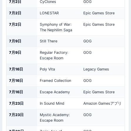
7月2日
CyClones
GOG
7月2日
LONESTAR
Epic Games Store
7月2日
Symphony of War:
Epic Games Store
The Nephilim Saga
7月9日
Still There
GOG
7月9日
Regular Factory:
GOG
Escape Room
7月16日
Poly Vita
Legacy Games
7月16日
Framed Collection
GOG
7月16日
Escape Academy
Epic Games Store
7月23日
In Sound Mind
Amazon Gamesアプリ
7月23日
Mystic Academy:
GOG
Escape Room