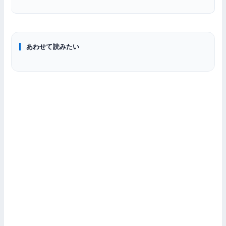
PCゲーム情報
あわせて読みたい
ニュース
【2026年版】人気の無料PCゲームおすすめ10選｜低スペック
Steam無料SRPG『ユレイシア英雄戦記』はどんなゲーム？25
でも遊べる！
万字シナリオの王道戦記を紹介