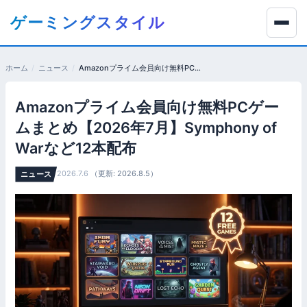
コ
ゲーミングスタイル
ン
テ
ン
ホーム
ニュース
Amazonプライム会員向け無料PCゲームまとめ【2026年7月】Symphony of Warなど12本配布
ツ
へ
Amazonプライム会員向け無料PCゲー
移
動
ムまとめ【2026年7月】Symphony of
す
Warなど12本配布
る
2026.7.6
（更新: 2026.8.5）
ニュース