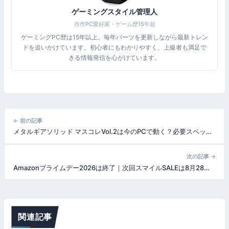
ゲーミングスタイル管理人
自作PC愛好家・ゲーム歴15年超
ゲーミングPC歴は15年以上。毎年パーツを更新しながら最新トレン
ドを追いかけています。初心者にもわかりやすく、上級者も満足で
きる情報発信を心がけています。
投
← 前の記事
メタルギアソリッド マスコレVol.2は今のPCで動く？必要スペックとおすすめGPU｜MGS4初のPC移植・Win11専用【2026年版】
稿
ナ
次の記事 →
Amazonプライムデー2026は終了｜次回スマイルSALEは8月28日｜ゲーミングPC・PCパーツの狙い目を振り返り
ビ
ゲ
ー
関連記事