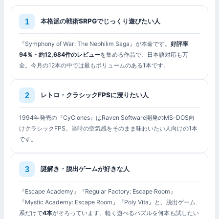
本格派の戦術SRPGでじっくり遊びたい人
『Symphony of War: The Nephilim Saga』が本命です。
好評率
94％・約12,684件のレビュー
を集める作品で、日本語対応も万
全。今月の12本の中では最もボリュームのある1本です。
レトロ・クラシックFPSに浸りたい人
1994年発売の『CyClones』はRaven Software開発のMS-DOS向
けクラシックFPS。当時の空気感をそのまま味わいたい人向けの1本
です。
謎解き・脱出ゲームが好きな人
『Escape Academy』『Regular Factory: Escape Room』
『Mystic Academy: Escape Room』『Poly Vita』と、脱出ゲーム
系だけで
4本
がそろっています。軽く遊べるパズルを何本も試したい