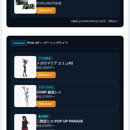
約169,980円前後
Amazon
※価格は2026年8月時点の目安・変動あり
PICK UP — ゲーミングライフ
Amazon
プラモ新作
メガロマリア エミュ#2
約6,090円〜
Amazon
エヴァプラモ
30MP 綾波レイ
約5,270円〜
Amazon
魔女裁判
二階堂ヒロ POP UP PARADE
約8,810円〜