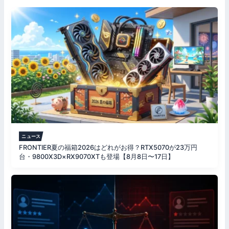
シ
ョ
ン
ニュース
FRONTIER夏の福箱2026はどれがお得？RTX5070が23万円
台・9800X3D×RX9070XTも登場【8月8日〜17日】