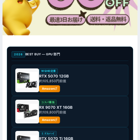
BEST BUY — GPU 部門
2026
WQHD定番
RTX 5070 12GB
約105,850円前後
Amazon
コスパ最強
RX 9070 XT 16GB
約109,800円前後
Amazon
ミドルハイ
RTX 5070 Ti 16GB