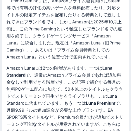
「Prime Gaming」は、Amazonプライム会員向けにSteam
等では有料の評価の高いゲームを無料配布したり、対応タ
イトルの限定アイテムを配布したりする特典として親しま
れてきたブランド名です。しかしAmazonは2025年10月上
旬に、このPrime Gamingという独立したブランド名での運
用を終了し、クラウドゲーミングサービス「Amazon
Luna」に統合しました。現在は「Amazon Luna（旧Prime
Gaming）」、あるいは「プライム会員特典としての
Amazon Luna」という位置づけで案内されています。
Amazon Lunaには2つの階層があります。一つは
Luna
Standard
で、通常のAmazonプライム会員であれば追加料
金なしで利用できる階層です。この記事で紹介する毎月の
無料PCゲーム配布に加えて、50本以上のタイトルをクラウ
ドでストリーミング再生できるライブラリも、このLuna
Standardに含まれています。もう一つは
Luna Premium
で、
月額9.99ドルの追加課金が必要な上位プランです。EA
SPORTS系タイトルなど、Premium会員だけが追加でストリ
ーミング可能なタイトルが用意されていますが、こちらは