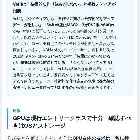
Vol.1は「技術的な作り込みが少ない」と複数メディアが
指摘
Vol.1は海外メディアから
「各作品に施された技術的なアップ
デートが乏しい」「Switch版はMGS2・3がPS2版の60fps
から30fpsに低下している」
といった技術面の批判を受けま
した。既存の過去コレクション（HD Collection等）との差別
化不足や、ローンチ時点でのパッチ対応が必要な不具合も指
摘されています。KONAMIのプロデューサー、岡村典明氏は
2025年9月のTokyo Game Showで
「時間はかかっている
が、開発は着実に前進している」「もう少しだけ待ってほし
い」
とコメントしており、Vol.2の具体的な改善内容について
は明言を避けています。要件表がミドルクラスGPUで動く控
えめな内容である一方、
技術的な作り込みの水準は発売後の
実測・レビューを待って判断するのが安全
と言えそうです。
結論
GPUは現行エントリークラスで十分・確認すべ
きはOSとストレージ
公式要件を踏まえると、本作は
GPU自体の要求は非常に控