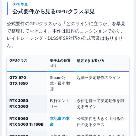
GPU早見
公式要件から見るGPUクラス早見
公式要件のGPUクラスから「どのラインに立つか」を早見
で整理しておきます。本作は旧作のコレクションであり、
レイトレーシング・DLSS/FSR対応の公式言及はありませ
ん。
GPUクラス
要件上の位置
想定できる遊び方
づけ
GTX 970
Steam公
起動〜安定動作のライン
GTX 1650
式・最小/推
奨
RTX 3050
現行エント
余裕を持って安定動作を狙
RTX 3060
リー
えるライン
RTX 5060
本記事の本
公式要件を大きく上回る余
RTX 5060 Ti 16GB
命
裕のあるクラス