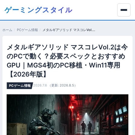
コ
ゲーミングスタイル
ン
テ
ン
ホーム
PCゲーム情報
メタルギアソリッド マスコレVol.2は今のPCで動く？必要スペックとおすすめGPU｜MGS4初のPC移植・Win11専用【2026年版】
ツ
へ
メタルギアソリッド マスコレVol.2は今
移
動
のPCで動く？必要スペックとおすすめ
す
GPU｜MGS4初のPC移植・Win11専用
る
【2026年版】
2026.7.6
（更新: 2026.8.5）
PCゲーム情報