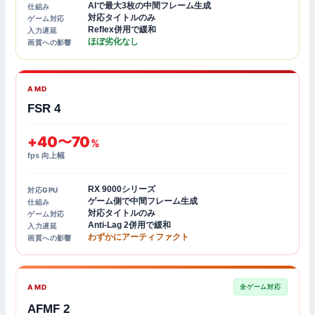
AIで最大3枚の中間フレーム生成
仕組み
対応タイトルのみ
ゲーム対応
Reflex併用で緩和
入力遅延
ほぼ劣化なし
画質への影響
AMD
FSR 4
+40〜70
%
fps 向上幅
RX 9000シリーズ
対応GPU
ゲーム側で中間フレーム生成
仕組み
対応タイトルのみ
ゲーム対応
Anti-Lag 2併用で緩和
入力遅延
わずかにアーティファクト
画質への影響
AMD
全ゲーム対応
AFMF 2