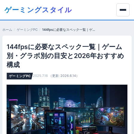
コ
ゲーミングスタイル
ン
テ
ン
ホーム
ゲーミングPC
144fpsに必要なスペック一覧｜ゲーム別・グラボ別の目安と2026年おすすめ構成
ツ
へ
144fpsに必要なスペック一覧｜ゲーム
移
動
別・グラボ別の目安と2026年おすすめ
す
構成
る
2025.7.16
（更新: 2026.6.14）
ゲーミングPC