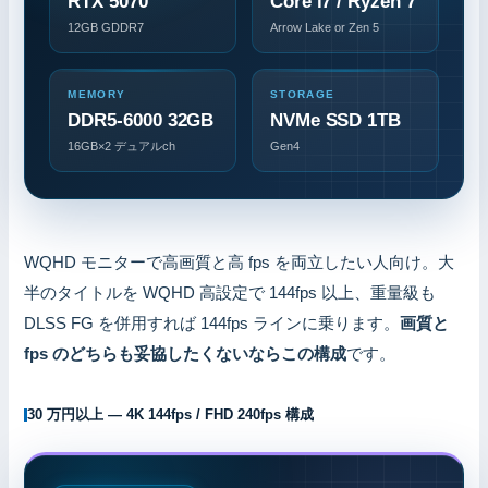
RTX 5070
Core i7 / Ryzen 7
12GB GDDR7
Arrow Lake or Zen 5
MEMORY
STORAGE
DDR5-6000 32GB
NVMe SSD 1TB
16GB×2 デュアルch
Gen4
WQHD モニターで高画質と高 fps を両立したい人向け。大
半のタイトルを WQHD 高設定で 144fps 以上、重量級も
DLSS FG を併用すれば 144fps ラインに乗ります。
画質と
fps のどちらも妥協したくないならこの構成
です。
30 万円以上 — 4K 144fps / FHD 240fps 構成