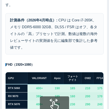
す。
計測条件（2026年4月時点）:
CPU は Core i7-265K、
メモリ DDR5-6000 32GB、DLSS / FSR はオフ、各タ
イトルの「高」プリセットで計測。数値は複数の海外
レビューサイトの実測値を元に編集部で集計した参考
値です。
FHD（1920×1080）
フォート
GPU
VALORANT
Apex
OW2
FF14
ナイト
RTX 5060
400+
190
165
210
175
RX 9070
380+
185
160
200
170
RTX 5070
400+
260
230
290
240