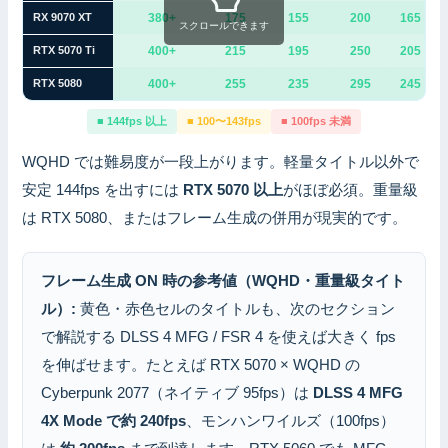
RX 9070 XT
380+
175
155
200
165
スクロールできます
RTX 5070 Ti
400+
215
195
250
205
RTX 5080
400+
255
235
295
245
■ 144fps 以上
■ 100〜143fps
■ 100fps 未満
WQHD では難易度が一段上がります。軽量タイトル以外で
安定 144fps を出すには
RTX 5070 以上
がほぼ必須。重量級
は RTX 5080、またはフレーム生成の併用が現実的です。
フレーム生成 ON 時の参考値（WQHD・重量級タイト
ル）:
黄色・赤色セルのタイトルも、次のセクション
で解説する DLSS 4 MFG / FSR 4 を使えば大きく fps
を伸ばせます。たとえば RTX 5070 × WQHD の
Cyberpunk 2077（ネイティブ 95fps）は
DLSS 4 MFG
4X Mode で約 240fps
、モンハンワイルズ（100fps）