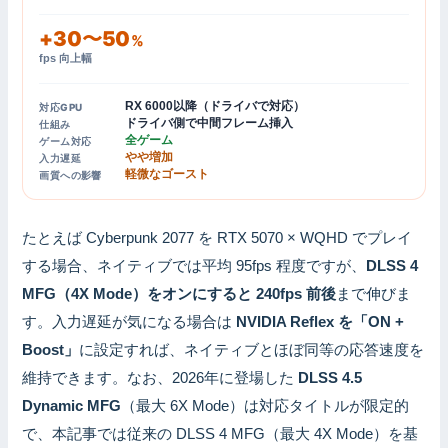
+30〜50
%
fps 向上幅
RX 6000以降（ドライバで対応）
対応GPU
ドライバ側で中間フレーム挿入
仕組み
全ゲーム
ゲーム対応
やや増加
入力遅延
軽微なゴースト
画質への影響
たとえば Cyberpunk 2077 を RTX 5070 × WQHD でプレイ
する場合、ネイティブでは平均 95fps 程度ですが、
DLSS 4
MFG（4X Mode）をオンにすると 240fps 前後
まで伸びま
す。入力遅延が気になる場合は
NVIDIA Reflex を「ON +
Boost」
に設定すれば、ネイティブとほぼ同等の応答速度を
維持できます。なお、2026年に登場した
DLSS 4.5
Dynamic MFG
（最大 6X Mode）は対応タイトルが限定的
で、本記事では従来の DLSS 4 MFG（最大 4X Mode）を基