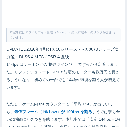
本記事にはアフィリエイト広告（Amazon・楽天市場等）のリンクが含まれ
ています。
UPDATED
2026年4月
RTX 50シリーズ・RX 9070シリーズ実
測値・DLSS 4 MFG / FSR 4 反映
144fps はゲーミングの”快適ライン”としてすっかり定着しまし
た。リフレッシュレート 144Hz 対応のモニターも数万円で買え
るようになり、初めての一台でも 144fps 環境を狙う人が増えて
います。
ただし、ゲーム内 fps カウンターで「平均 144」が出ていて
も、
最低フレーム（1% Low）が 100fps を割る
ようでは撃ち合
いの瞬間にカクつきを感じます。本記事では「安定 144fps＝1%
Low 100fps 以上」を基準に、必要なスペックを解像度別・ゲー