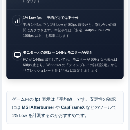
になります
1% Low fps — 平均だけでは不十分
平均 144fps でも 1% Low が 80fps 前後だと、撃ち合いの瞬
間にカクつきます。本記事では「安定 144fps＝1% Low
100fps 以上」を基準にします
モニターとの連動 — 144Hz モニターが必須
PC が 144fps 出力していても、モニターが 60Hz なら表示は
60fps 止まり。Windows の「ディスプレイの詳細設定」から
リフレッシュレートを 144Hz に設定しましょう
ゲーム内の fps 表示は「平均値」です。安定性の確認
には
MSI Afterburner
や
CapFrameX
などのツールで
1% Low を計測するのがおすすめです。