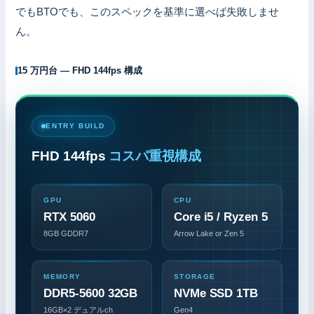
でもBTOでも、このスペックを基準に選べば失敗しませ
ん。
15 万円台 — FHD 144fps 構成
ENTRY BUILD
FHD 144fps
コスパ重視構成
GPU
CPU
RTX 5060
Core i5 / Ryzen 5
8GB GDDR7
Arrow Lake or Zen 5
MEMORY
STORAGE
DDR5-5600 32GB
NVMe SSD 1TB
16GB×2 デュアルch
Gen4