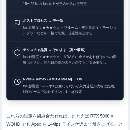
15〜25% の fps 向上が見込めるお得設定
ポストプロセス → 中〜低
fps 影響度：★★★☆☆ ─ ブルーム・被写界深度・モーショ
ンブラーなどを一括で削減。視認性も上がる
テクスチャ品質 → そのまま（高〜最高）
fps 影響度：★★☆☆☆ ─ VRAM に余裕があれば fps への影
響は小さい。見た目の差が大きいので下げる必要なし
NVIDIA Reflex / AMD Anti-Lag → ON
fps 影響度：─ ─ fps は変わらないが入力遅延が大幅に短縮。
対戦ゲームでは必ずオンにすべき設定
これらの設定を組み合わせれば、たとえば RTX 5060 ×
WQHD でも Apex を 144fps ライン付近まで引き上げること