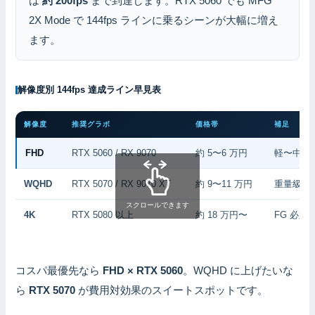
は
約 200fps
まで到達します。RTX 5060 でも MFG
2X Mode で 144fps ラインに乗るシーンが大幅に増え
ます。
解像度別 144fps 達成ライン早見表
解像度
推奨グラボ
価格帯
補足
FHD
RTX 5060 / RX 9070
約 5〜6 万円
軽〜中量
WQHD
RTX 5070 / RX 9070 XT
約 9〜11 万円
重量級は 
スクロールできます
4K
RTX 5080 以上
約 18 万円〜
FG 必須
コスパ最優先なら
FHD × RTX 5060
。WQHD に上げたいな
ら
RTX 5070
が費用対効果のスイートスポットです。