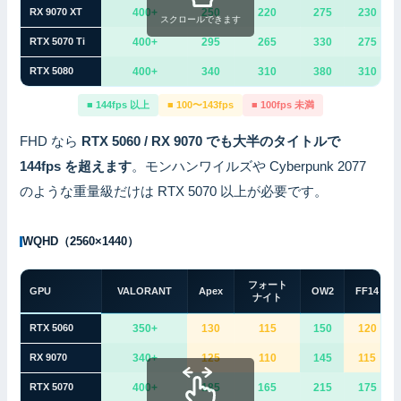
RX 9070 XT
400+
250
220
275
230
スクロールできます
RTX 5070 Ti
400+
295
265
330
275
RTX 5080
400+
340
310
380
310
■ 144fps 以上
■ 100〜143fps
■ 100fps 未満
FHD なら
RTX 5060 / RX 9070 でも大半のタイトルで
144fps を超えます
。モンハンワイルズや Cyberpunk 2077
のような重量級だけは RTX 5070 以上が必要です。
WQHD（2560×1440）
フォート
GPU
VALORANT
Apex
OW2
FF14
ナイト
RTX 5060
350+
130
115
150
120
RX 9070
340+
125
110
145
115
RTX 5070
400+
185
165
215
175