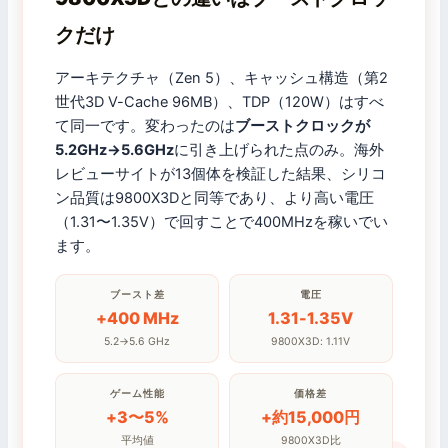
クだけ
アーキテクチャ（Zen 5）、キャッシュ構造（第2
世代3D V-Cache 96MB）、TDP（120W）はすべ
て同一です。変わったのは
ブーストクロックが
5.2GHz→5.6GHz
に引き上げられた点のみ。海外
レビューサイトが13個体を検証した結果、シリコ
ン品質は9800X3Dと同等であり、より高い電圧
（1.31〜1.35V）で回すことで400MHzを稼いでい
ます。
ブースト差
電圧
+400 MHz
1.31-1.35V
5.2→5.6 GHz
9800X3D: 1.11V
ゲーム性能
価格差
+3〜5%
+約15,000円
平均値
9800X3D比