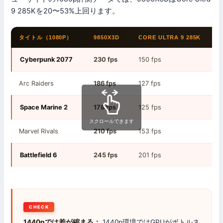
9 285Kを20〜53%上回ります。
タイトル（1080P）
9850X3D
CORE ULTRA 9 285K
Cyberpunk 2077
230 fps
150 fps
Arc Raiders
186 fps
127 fps
Space Marine 2
178 fps
125 fps
スクロールできます
Marvel Rivals
210 fps
153 fps
Battlefield 6
245 fps
201 fps
CHECK
1440pでは差が縮まる：
1440p環境ではGPUがボトルネ