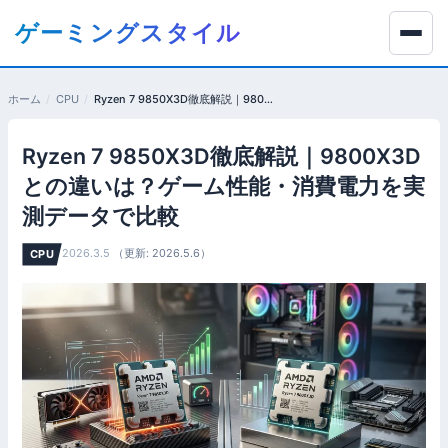
コ
ゲーミングスタイル
ン
テ
ン
ホーム
CPU
Ryzen 7 9850X3D徹底解説｜9800X3Dとの違いは？ゲーム性能・消費電力を実測データで比較
ツ
へ
Ryzen 7 9850X3D徹底解説｜9800X3D
移
動
との違いは？ゲーム性能・消費電力を実
す
測データで比較
る
2026.3.5
（更新: 2026.5.6）
CPU