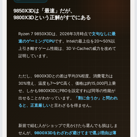
9850X3Dは「最速」だが、
9800X3Dという正解がすでにある
Ryzen 7 9850X3Dは、2026年3月時点で
文句なしに最
速のゲーミングCPU
です。Intelの最上位を20〜50%以
上引き離すゲーム性能は、3D V-Cacheの威力を改めて
証明しています。
ただし、9800X3Dとの差は平均3%程度。消費電力は
30%増え、温度も7〜9℃高く、価格は約15,000円上乗
せ。しかも9800X3DにPBOを設定すれば同等の性能が
出せることがわかっています。
「割に合うか」と問われ
ると、正直厳しい
と言わざるを得ません。
新規で組む人がショップで見かけたら選んでも損はしま
せんが、
9800X3Dをわざわざ避けてまで選ぶ理由は薄