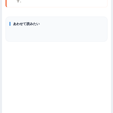
す。
あわせて読みたい
直接比較
頂上決戦
X3D同士
Ryzen 7 9800X3D vs 9850X3D 徹底比較
予算別
Ryzen 7 9800X3D vs Core Ultra 9 285K
Ryzen 7 9800X3D vs 9900X3D 徹底比較
ゲーミングCPU おすすめランキング 8選