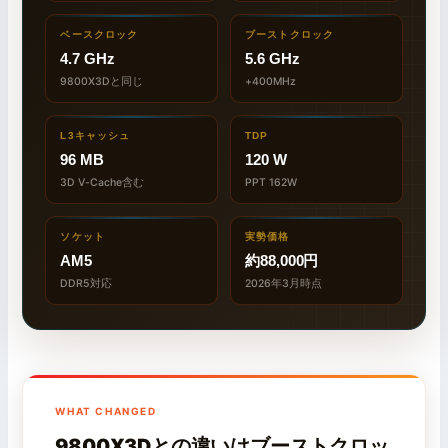
ベースクロック
ブーストクロック
4.7 GHz
5.6 GHz
9800X3Dと同じ
+400MHz
L3キャッシュ
TDP
96 MB
120 W
3D V-Cache含む
PPT 162W
ソケット
実勢価格
AM5
約88,000円
DDR5対応
2026年3月時点
WHAT CHANGED
9800X3Dとの違いはブーストクロッ