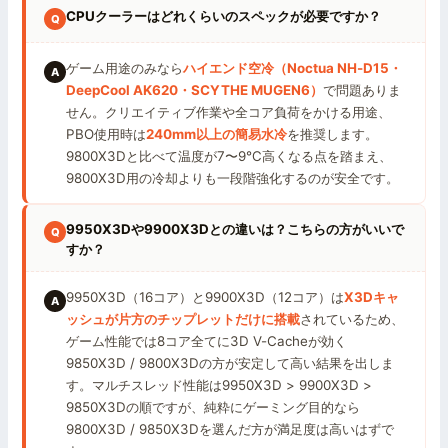
CPUクーラーはどれくらいのスペックが必要ですか？
ゲーム用途のみなら
ハイエンド空冷（Noctua NH-D15・
DeepCool AK620・SCYTHE MUGEN6）
で問題ありま
せん。クリエイティブ作業や全コア負荷をかける用途、
PBO使用時は
240mm以上の簡易水冷
を推奨します。
9800X3Dと比べて温度が7〜9℃高くなる点を踏まえ、
9800X3D用の冷却よりも一段階強化するのが安全です。
9950X3Dや9900X3Dとの違いは？こちらの方がいいで
すか？
9950X3D（16コア）と9900X3D（12コア）は
X3Dキャ
ッシュが片方のチップレットだけに搭載
されているため、
ゲーム性能では8コア全てに3D V-Cacheが効く
9850X3D / 9800X3Dの方が安定して高い結果を出しま
す。マルチスレッド性能は9950X3D > 9900X3D >
9850X3Dの順ですが、純粋にゲーミング目的なら
9800X3D / 9850X3Dを選んだ方が満足度は高いはずで