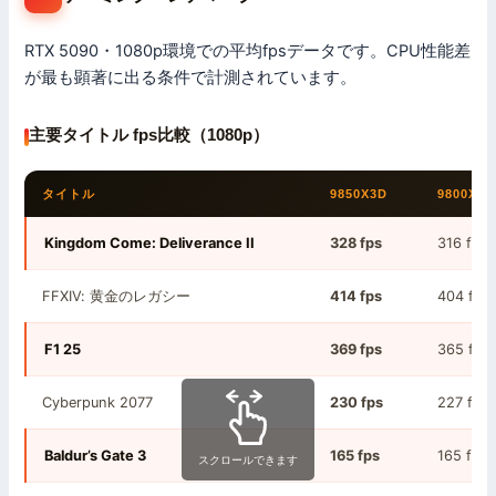
RTX 5090・1080p環境での平均fpsデータです。CPU性能差
が最も顕著に出る条件で計測されています。
主要タイトル fps比較（1080p）
タイトル
9850X3D
9800X3D
Kingdom Come: Deliverance II
328 fps
316 fps
FFXIV: 黄金のレガシー
414 fps
404 fps
F1 25
369 fps
365 fps
Cyberpunk 2077
230 fps
227 fps
Baldur’s Gate 3
165 fps
165 fps
スクロールできます