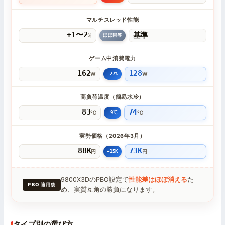
マルチスレッド性能
+1〜2
基準
%
ほぼ同等
ゲーム中消費電力
162
128
W
W
−27%
高負荷温度（簡易水冷）
83
74
℃
℃
−9℃
実勢価格（2026年3月）
88K
73K
円
円
−15K
9800X3DのPBO設定で
性能差はほぼ消える
た
PBO 適用後
め、実質互角の勝負になります。
タイプ別の選び方