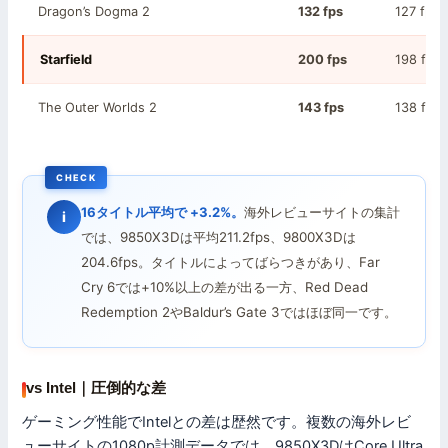
Dragon’s Dogma 2
132 fps
127 fps
Starfield
200 fps
198 fps
The Outer Worlds 2
143 fps
138 fps
16タイトル平均で +3.2%。
海外レビューサイトの集計
i
では、9850X3Dは平均211.2fps、9800X3Dは
204.6fps。タイトルによってばらつきがあり、Far
Cry 6では+10%以上の差が出る一方、Red Dead
Redemption 2やBaldur’s Gate 3ではほぼ同一です。
vs Intel｜圧倒的な差
ゲーミング性能でIntelとの差は歴然です。複数の海外レビ
ューサイトの1080p計測データでは、9850X3DはCore Ultra