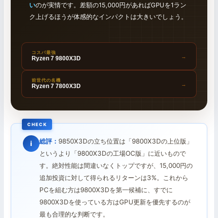
い
のが実情です。差額の15,000円があればGPUを1ラン
ク上げるほうが体感的なインパクトは大きいでしょう。
コスパ最強
→
Ryzen 7 9800X3D
前世代の名機
→
Ryzen 7 7800X3D
総評：
9850X3Dの立ち位置は「9800X3Dの上位版」
i
というより「9800X3Dの工場OC版」に近いもので
す。絶対性能は間違いなくトップですが、15,000円の
追加投資に対して得られるリターンは3%。これから
PCを組む方は9800X3Dを第一候補に、すでに
9800X3Dを使っている方はGPU更新を優先するのが
最も合理的な判断です。