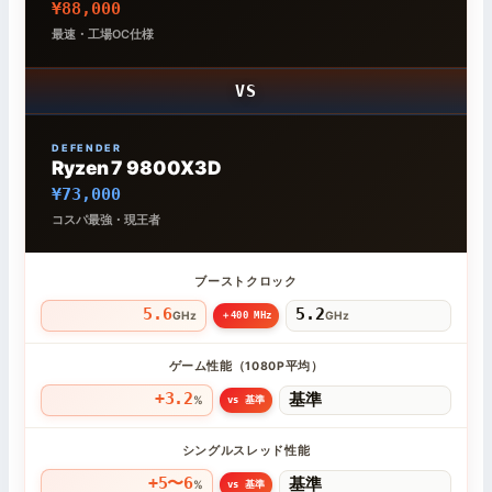
¥88,000
最速・工場OC仕様
VS
DEFENDER
Ryzen 7 9800X3D
¥73,000
コスパ最強・現王者
ブーストクロック
5.6
5.2
GHz
GHz
＋400 MHz
ゲーム性能（1080P平均）
+3.2
基準
%
vs 基準
シングルスレッド性能
+5〜6
基準
%
vs 基準