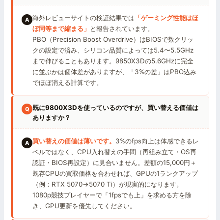
海外レビューサイトの検証結果では
「ゲーミング性能はほ
ぼ同等まで縮まる」
と報告されています。
PBO（Precision Boost Overdrive）はBIOSで数クリッ
クの設定で済み、シリコン品質によっては5.4〜5.5GHz
まで伸びることもあります。9850X3Dの5.6GHzに完全
に並ぶかは個体差がありますが、「3%の差」はPBO込み
でほぼ消える計算です。
既に9800X3Dを使っているのですが、買い替える価値は
ありますか？
買い替えの価値は薄いです。
3%のfps向上は体感できるレ
ベルではなく、CPU入れ替えの手間（再組み立て・OS再
認証・BIOS再設定）に見合いません。差額の15,000円＋
既存CPUの買取価格を合わせれば、GPUの1ランクアップ
（例：RTX 5070→5070 Ti）が現実的になります。
1080p競技プレイヤーで「1fpsでも上」を求める方を除
き、GPU更新を優先してください。