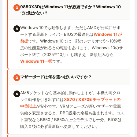
9850X3DはWindows 11が必須ですか？Windows 10
では動かない？
Windows 10でも動作します。ただしAMDが公式にサポ
ートする最新ドライバ・BIOSの最適化は
Windows 11が
前提
です。Windows 10では一部のシナリオで5〜10%程
度の性能差が出るとの報告もあります。Windows 10のサ
ポート終了（2025年10月）も踏まえ、新規組みなら
Windows 11一択
です。
マザーボードは何を選べばいいですか？
AM5ソケットなら基本的に動作しますが、本機の高クロ
ック動作を引き出すには
X870 / X870E チップセットの
中位以上
が安心です。VRMフェーズが厚いマザーで電源
供給を安定させると、PBO設定の余裕も生まれます。コス
ト重視ならB650 / B850の上位モデルでも十分。BIOSは
購入直後に必ず最新版へ更新してください。