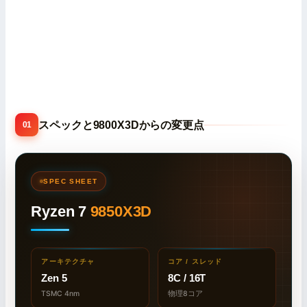
スペックと9800X3Dからの変更点
01
SPEC SHEET
Ryzen 7
9850X3D
アーキテクチャ
コア / スレッド
Zen 5
8C / 16T
TSMC 4nm
物理8コア