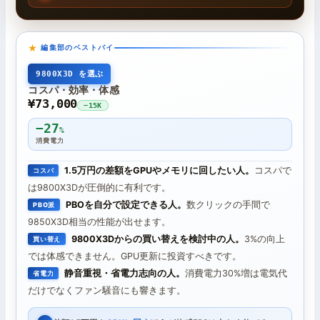
編集部のベストバイ
9800X3D を選ぶ
コスパ・効率・体感
¥73,000
−15K
−27
%
消費電力
1.5万円の差額をGPUやメモリに回したい人。
コスパで
コスパ
は9800X3Dが圧倒的に有利です。
PBOを自分で設定できる人。
数クリックの手間で
PBO派
9850X3D相当の性能が出せます。
9800X3Dからの買い替えを検討中の人。
3%の向上
買い替え
では体感できません。GPU更新に投資すべきです。
静音重視・省電力志向の人。
消費電力30%増は電気代
省電力
だけでなくファン騒音にも響きます。