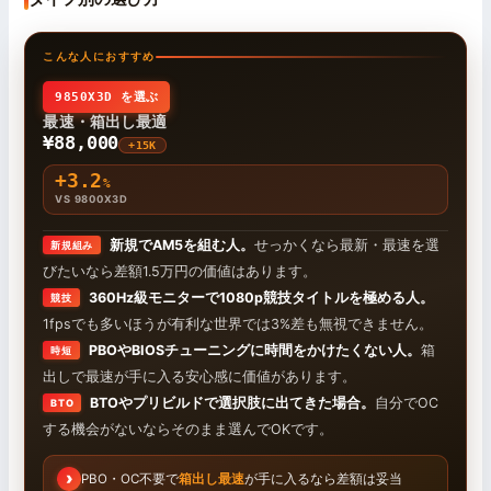
こんな人におすすめ
9850X3D を選ぶ
最速・箱出し最適
¥88,000
+15K
+3.2
%
VS 9800X3D
新規でAM5を組む人。
せっかくなら最新・最速を選
新規組み
びたいなら差額1.5万円の価値はあります。
360Hz級モニターで1080p競技タイトルを極める人。
競技
1fpsでも多いほうが有利な世界では3%差も無視できません。
PBOやBIOSチューニングに時間をかけたくない人。
箱
時短
出しで最速が手に入る安心感に価値があります。
BTOやプリビルドで選択肢に出てきた場合。
自分でOC
BTO
する機会がないならそのまま選んでOKです。
PBO・OC不要で
箱出し最速
が手に入るなら差額は妥当