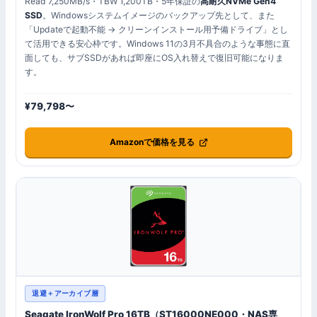
Read 7,250MB/s・TBW 1,200TB・5年保証の
高耐久NVMe Gen4
SSD
。Windowsシステムイメージのバックアップ先として、また
「Updateで起動不能 → クリーンインストール用予備ドライブ」とし
て活用できる安心枠です。Windows 11の3月不具合のような事態に直
面しても、サブSSDがあれば即座にOS入れ替えで復旧可能になりま
す。
¥79,798〜
Amazonで価格を見る
退避＋アーカイブ層
Seagate IronWolf Pro 16TB（ST16000NE000・NAS専