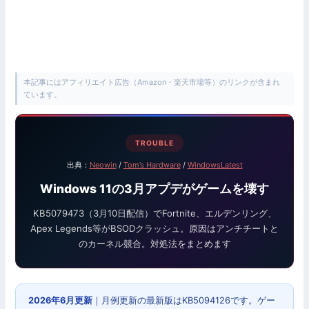
本記事にはアフィリエイト広告（Amazon・楽天市場等）のリンクが含まれ
ています。
TROUBLE
出典：
Neowin
/
Tom’s Hardware
/
WindowsLatest
Windows 11の3月アプデがゲームを壊す
KB5079473（3月10日配信）でFortnite、エルデンリング、
Apex Legends等がBSODクラッシュ。原因はアンチチートと
のカーネル競合。対処法をまとめます
2026年6月更新
｜月例更新の最新版はKB5094126です。ゲー