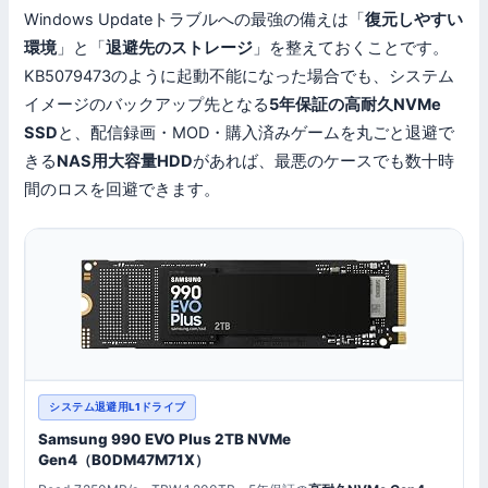
Windows Updateトラブルへの最強の備えは「
復元しやすい
環境
」と「
退避先のストレージ
」を整えておくことです。
KB5079473のように起動不能になった場合でも、システム
イメージのバックアップ先となる
5年保証の高耐久NVMe
SSD
と、配信録画・MOD・購入済みゲームを丸ごと退避で
きる
NAS用大容量HDD
があれば、最悪のケースでも数十時
間のロスを回避できます。
システム退避用L1ドライブ
Samsung 990 EVO Plus 2TB NVMe
Gen4（B0DM47M71X）