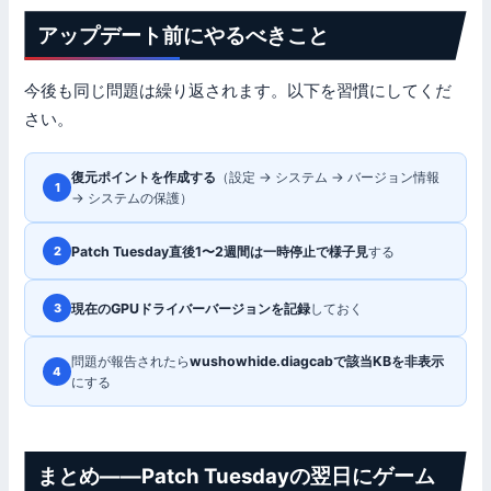
アップデート前にやるべきこと
今後も同じ問題は繰り返されます。以下を習慣にしてくだ
さい。
復元ポイントを作成する
（設定 → システム → バージョン情報
1
→ システムの保護）
Patch Tuesday直後1〜2週間は一時停止で様子見
する
2
現在のGPUドライバーバージョンを記録
しておく
3
問題が報告されたら
wushowhide.diagcabで該当KBを非表示
4
にする
まとめ——Patch Tuesdayの翌日にゲーム