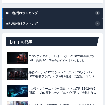
CPU格付けランキング
GPU格付けランキング
おすすめ記事
フロンティアのセールはいつ安い？2026年半期決算
SALE 奥義 全18機種のおすすめ｜いちおしは
9800X3D ＋ RX 9070 XT
最強ゲーミングPCランキング【2026年6月】RTX
5090搭載フラグシップ9機を性能・安定性・コスパ・
保証の4軸100点で格付け
オンラインゲーム向け光回線おすすめ7選【2026年6
月版】｜ping実測比較とプロバイダ選びで失敗しない
完全ガイド
ゲーミングPCおすすめBTO 8選【2026年6月最新】