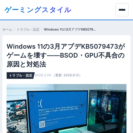
コ
ゲーミングスタイル
ン
テ
ン
ホーム
トラブル・設定
Windows 11の3月アプデKB5079473がゲームを壊す——BSOD・GPU不具合の原因と対処法
ツ
へ
Windows 11の3月アプデKB5079473が
移
動
ゲームを壊す——BSOD・GPU不具合の
す
原因と対処法
る
2026.3.29
（更新: 2026.6.12）
トラブル・設定