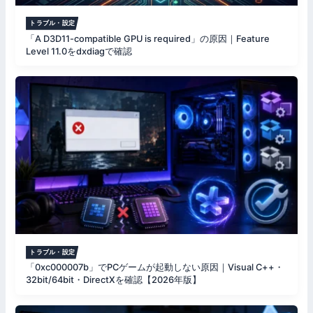
トラブル・設定
「A D3D11-compatible GPU is required」の原因｜Feature
Level 11.0をdxdiagで確認
トラブル・設定
「0xc000007b」でPCゲームが起動しない原因｜Visual C++・
32bit/64bit・DirectXを確認【2026年版】