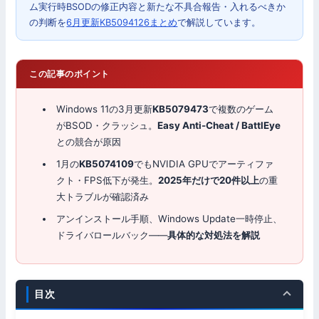
ム実行時BSODの修正内容と新たな不具合報告・入れるべきか
の判断を
6月更新KB5094126まとめ
で解説しています。
この記事のポイント
Windows 11の3月更新
KB5079473
で複数のゲーム
がBSOD・クラッシュ。
Easy Anti-Cheat / BattlEye
との競合が原因
1月の
KB5074109
でもNVIDIA GPUでアーティファ
クト・FPS低下が発生。
2025年だけで20件以上
の重
大トラブルが確認済み
アンインストール手順、Windows Update一時停止、
ドライバロールバック——
具体的な対処法を解説
目次