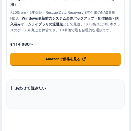
用）
7,200rpm・5年保証・Rescue Data Recovery 3年付帯のNAS専用
HDD。
Windows更新前のシステム全体バックアップ・配信録画・購
入済みゲームライブラリの退避先
として最適。16TBあれば100本クラ
スのゲームを丸ごと保管でき、TB単価で最も合理的な選択です。
¥114,980〜
Amazonで価格を見る
トラブル・設定
あわせて読みたい
トラブル・設定
トラブル・設定
Windows 11 24H2/25H2 ゲーミング新機能完全ガイド｜
DirectStorage 2.0
トラブル・設定
Windows 11 Xboxモード 4/30実配信開始 完全レビュー
PCコントローラーの接続・設定ガイド｜Xbox・DualSense・
Switch Pro
PCゲームのセーブデータ｜保存場所・バックアップ・同期