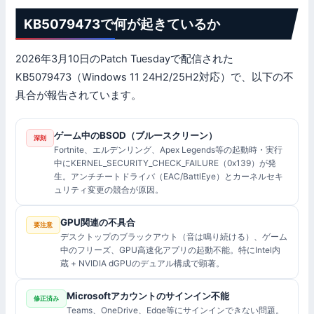
KB5079473で何が起きているか
2026年3月10日のPatch Tuesdayで配信された
KB5079473（Windows 11 24H2/25H2対応）で、以下の不
具合が報告されています。
ゲーム中のBSOD（ブルースクリーン）
深刻
Fortnite、エルデンリング、Apex Legends等の起動時・実行
中にKERNEL_SECURITY_CHECK_FAILURE（0x139）が発
生。アンチチートドライバ（EAC/BattlEye）とカーネルセキ
ュリティ変更の競合が原因。
GPU関連の不具合
要注意
デスクトップのブラックアウト（音は鳴り続ける）、ゲーム
中のフリーズ、GPU高速化アプリの起動不能。特にIntel内
蔵 + NVIDIA dGPUのデュアル構成で顕著。
Microsoftアカウントのサインイン不能
修正済み
Teams、OneDrive、Edge等にサインインできない問題。