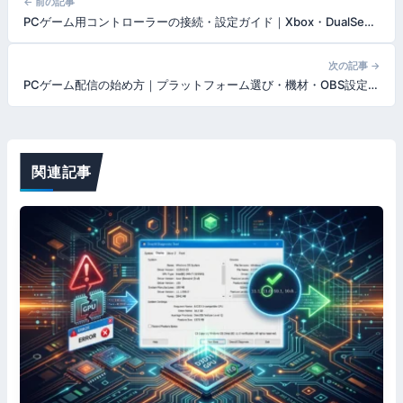
← 前の記事
PCゲーム用コントローラーの接続・設定ガイド｜Xbox・DualSense・Switch Proの使い方とトラブル対処【2026年版】
稿
ナ
次の記事 →
PCゲーム配信の始め方｜プラットフォーム選び・機材・OBS設定・収益化まで初心者向けに解説【2026年版】
ビ
ゲ
ー
関連記事
シ
ョ
ン