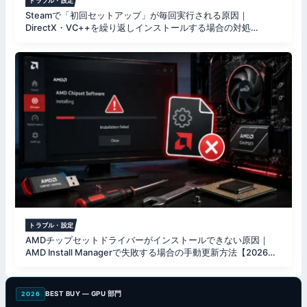
トラブル・設定
Steamで「初回セットアップ」が毎回実行される原因｜
DirectX・VC++を繰り返しインストールする場合の対処
【2026年版】
トラブル・設定
AMDチップセットドライバーがインストールできない原因｜
AMD Install Managerで失敗する場合の手動更新方法【2026年
8月】
BEST BUY — GPU 部門
2026