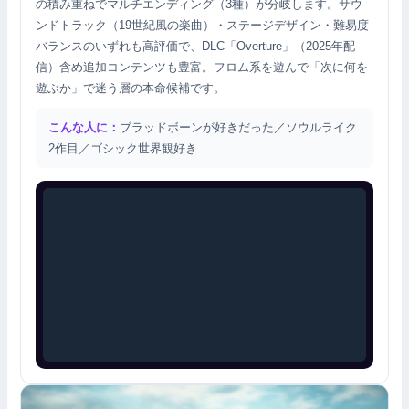
の積み重ねでマルチエンディング（3種）が分岐します。サウ
ンドトラック（19世紀風の楽曲）・ステージデザイン・難易度
バランスのいずれも高評価で、DLC「Overture」（2025年配
信）含め追加コンテンツも豊富。フロム系を遊んで「次に何を
遊ぶか」で迷う層の本命候補です。
こんな人に：
ブラッドボーンが好きだった／ソウルライク
2作目／ゴシック世界観好き