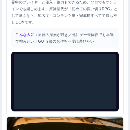
界中のプレイヤーと侵入・協力もできるため、ソロでもオンラ
インでも楽しめます。原神世代が「初めての買い切りRPG」と
して選ぶなら、知名度・コンテンツ量・完成度すべてで最も推
せる1本です。
こんな人に：
原神の探索が好き／死にゲー未体験でも本気
で挑みたい／GOTY級の名作を一度は遊びたい