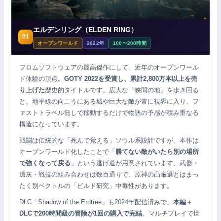
エルデンリング（ELDEN RING）
01
オープンワールド
2022年
100〜200時間
フロムソフトウェアの最高傑作にして、近年のオープンワール
ド体験の頂点。
GOTY 2022を受賞し、累計2,800万本以上を売
り上げた
歴史的タイトルです。広大な「狭間の地」を歩き回る
と、地平線の向こうにある城や巨大な敵が常に視界に入り、フ
ァストトラベル無しで移動するだけで物語の予感が積み重なる
構造になっています。
戦闘は伝統的な「死んで覚える」ソウル系設計ですが、本作は
オープンワールド化したことで「
勝てない敵がいたら別の場所
で強くなって戻る
」という逃げ道が用意されています。武器・
遺灰・戦技の組み合わせは数百通りで、原神の凸厳選とはまっ
たく別ベクトルの「ビルド研究」中毒性があります。
DLC「Shadow of the Erdtree」も2024年配信済みで、
本編＋
DLCで200時間級の冒険が1回の購入で完結
。マルチプレイで世