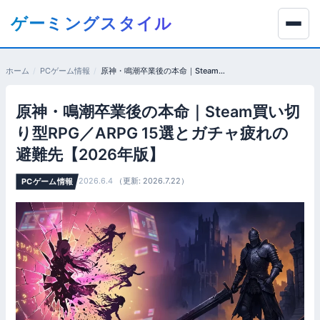
コ
ゲーミングスタイル
ン
テ
ン
ホーム
PCゲーム情報
原神・鳴潮卒業後の本命｜Steam買い切り型RPG／ARPG 15選とガチャ疲れの避難先【2026年版】
ツ
へ
原神・鳴潮卒業後の本命｜Steam買い切
移
動
り型RPG／ARPG 15選とガチャ疲れの
す
避難先【2026年版】
る
2026.6.4
（更新: 2026.7.22）
PCゲーム情報