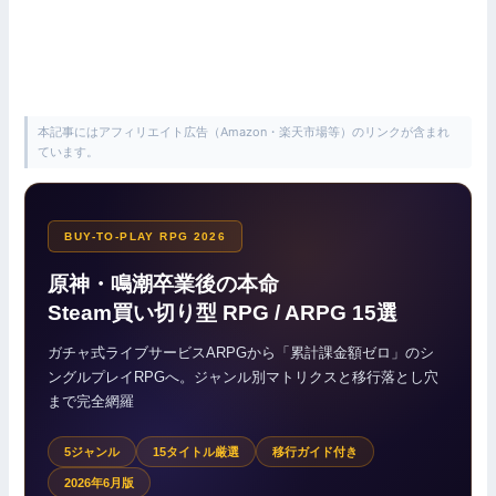
本記事にはアフィリエイト広告（Amazon・楽天市場等）のリンクが含まれ
ています。
BUY-TO-PLAY RPG 2026
原神・鳴潮卒業後の本命
Steam買い切り型 RPG / ARPG 15選
ガチャ式ライブサービスARPGから「累計課金額ゼロ」のシ
ングルプレイRPGへ。ジャンル別マトリクスと移行落とし穴
まで完全網羅
5ジャンル
15タイトル厳選
移行ガイド付き
2026年6月版