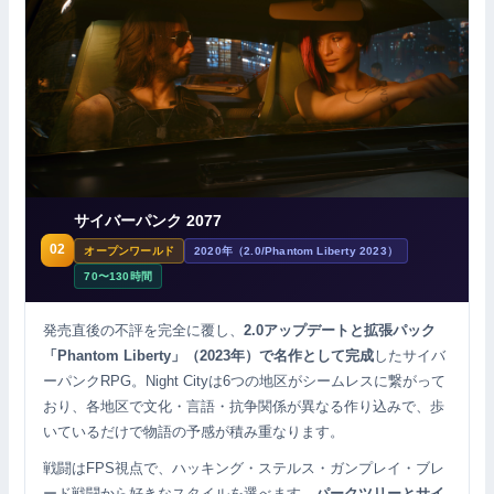
サイバーパンク 2077
02
オープンワールド
2020年（2.0/Phantom Liberty 2023）
70〜130時間
発売直後の不評を完全に覆し、
2.0アップデートと拡張パック
「Phantom Liberty」（2023年）で名作として完成
したサイバ
ーパンクRPG。Night Cityは6つの地区がシームレスに繋がって
おり、各地区で文化・言語・抗争関係が異なる作り込みで、歩
いているだけで物語の予感が積み重なります。
戦闘はFPS視点で、ハッキング・ステルス・ガンプレイ・ブレ
ード戦闘から好きなスタイルを選べます。
パークツリーとサイ