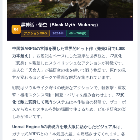
黒神話：悟空（Black Myth: Wukong）
04
アクションRPG
2024年
40〜70時間
中国製ARPGの常識を覆した世界的ヒット作（発売3日で1,000
万本超え）
。西遊記をベースにした重厚な世界観と、72変化
（変身）を駆使したスタイリッシュなアクションが特徴です。
主人公「天命人」が孫悟空の魂を継いで戦う物語で、原作の見
方が変わるほどダークで重厚な解釈が施されています。
戦闘はソウルライク寄りの硬派なアクションで、軽攻撃・重攻
撃・棍術スタンス3種・回避・パリィを組み合わせます。
72変
化で敵に変身して戦うシステム
は本作独自の発明で、ザコ・ボ
スから盗んだスキルを別の場面で使えるため、ビルド研究の楽
しみが深いです。
Unreal Engine 5の表現力を最大限に活かしたビジュアル
は、
ガチャ式ARPGとの「本気度の差」を痛感させてくれます。各