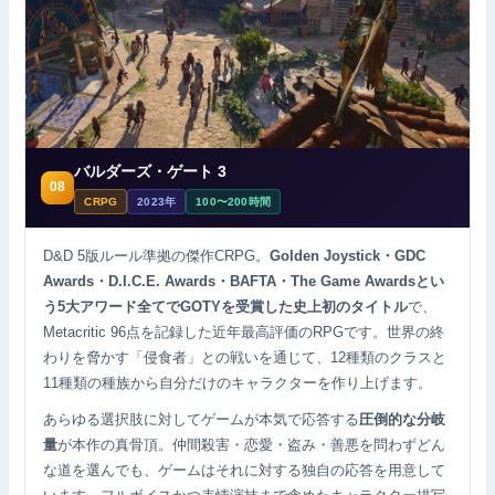
バルダーズ・ゲート 3
08
CRPG
2023年
100〜200時間
D&D 5版ルール準拠の傑作CRPG。
Golden Joystick・GDC
Awards・D.I.C.E. Awards・BAFTA・The Game Awardsとい
う5大アワード全てでGOTYを受賞した史上初のタイトル
で、
Metacritic 96点を記録した近年最高評価のRPGです。世界の終
わりを脅かす「侵食者」との戦いを通じて、12種類のクラスと
11種類の種族から自分だけのキャラクターを作り上げます。
あらゆる選択肢に対してゲームが本気で応答する
圧倒的な分岐
量
が本作の真骨頂。仲間殺害・恋愛・盗み・善悪を問わずどん
な道を選んでも、ゲームはそれに対する独自の応答を用意して