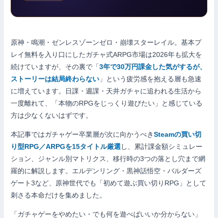
原神・鳴潮・ゼンレスゾーンゼロ・崩壊スターレイル。基本プ
レイ無料を入り口にしたガチャ式ARPG市場は2026年も拡大を
続けていますが、その裏で「
3年で30万円課金した気がするが、
ストーリーは結局終わらない
」という疲労感を抱える層も急速
に増えています。日課・週課・天井ガチャに追われる生活から
一度離れて、「本物のRPGをじっくり遊びたい」と感じている
方は少なくないはずです。
本記事ではガチャゲー卒業層が次に向かうべき
Steamの買い切
り型RPG／ARPGを15タイトル厳選
し、累計課金額シミュレー
ション、ジャンル別マトリクス、移行時の3つの落とし穴まで網
羅的に解説します。エルデンリング・黒神話悟空・バルダーズ
ゲート3など、原神世代でも「初めて遊ぶ買い切りRPG」として
刺さる本命だけを集めました。
「ガチャゲーをやめたい・でも何を遊べばいいか分からない」