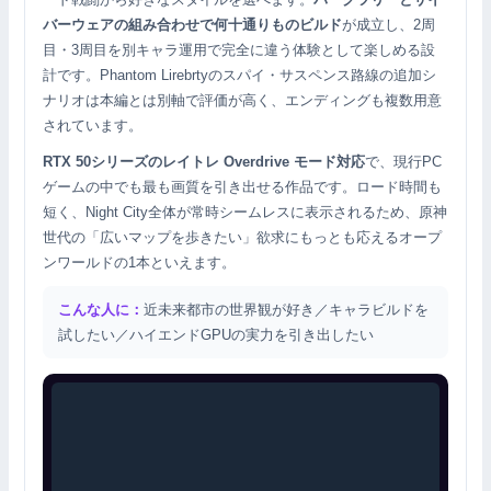
バーウェアの組み合わせで何十通りものビルド
が成立し、2周
目・3周目を別キャラ運用で完全に違う体験として楽しめる設
計です。Phantom Lirebrtyのスパイ・サスペンス路線の追加シ
ナリオは本編とは別軸で評価が高く、エンディングも複数用意
されています。
RTX 50シリーズのレイトレ Overdrive モード対応
で、現行PC
ゲームの中でも最も画質を引き出せる作品です。ロード時間も
短く、Night City全体が常時シームレスに表示されるため、原神
世代の「広いマップを歩きたい」欲求にもっとも応えるオープ
ンワールドの1本といえます。
こんな人に：
近未来都市の世界観が好き／キャラビルドを
試したい／ハイエンドGPUの実力を引き出したい