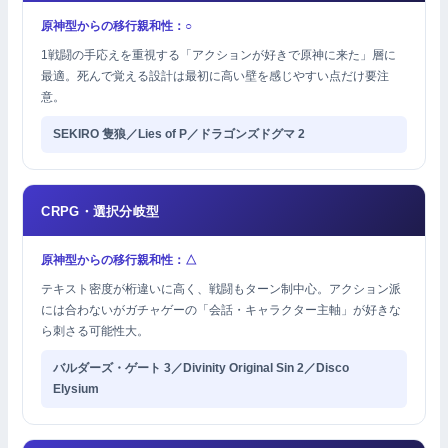
原神型からの移行親和性：○
1戦闘の手応えを重視する「アクションが好きで原神に来た」層に
最適。死んで覚える設計は最初に高い壁を感じやすい点だけ要注
意。
SEKIRO 隻狼／Lies of P／ドラゴンズドグマ 2
CRPG・選択分岐型
原神型からの移行親和性：△
テキスト密度が桁違いに高く、戦闘もターン制中心。アクション派
には合わないがガチャゲーの「会話・キャラクター主軸」が好きな
ら刺さる可能性大。
バルダーズ・ゲート 3／Divinity Original Sin 2／Disco
Elysium