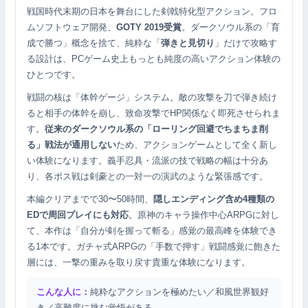
戦国時代末期の日本を舞台にした剣戟特化型アクション。フロ
ムソフトウェア開発、
GOTY 2019受賞
。ダークソウル系の「育
成で勝つ」概念を捨て、純粋な「
弾きと見切り
」だけで攻略す
る設計は、PCゲーム史上もっとも純度の高いアクション体験の
ひとつです。
戦闘の核は「体幹ゲージ」システム。敵の攻撃を刀で弾き続け
ると相手の体幹を崩し、致命攻撃でHP関係なく即死させられま
す。
従来のダークソウル系の「ローリング回避でちまちま削
る」戦法が通用しない
ため、アクションゲームとして全く新し
い体験になります。義手忍具・流派の技で戦略の幅は十分あ
り、各ボス戦は剣豪との一対一の演武のような緊張感です。
本編クリアまでで30〜50時間、
隠しエンディング含め4種類の
EDで周回プレイにも対応
。原神のキャラ操作中心ARPGに対し
て、本作は「自分が剣を握って斬る」感覚の最高峰を体験でき
る1本です。ガチャ式ARPGの「手数で押す」戦闘感覚に飽きた
層には、一撃の重みを取り戻す貴重な体験になります。
こんな人に：
純粋なアクションを極めたい／和風世界観好
き／高難度に挑む覚悟がある