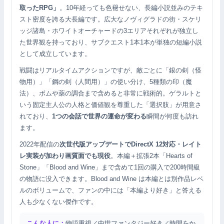
取ったRPG」
。10年経っても色褪せない、長編小説並みのテキ
スト密度を誇る大長編です。広大なノヴィグラドの街・スケリ
ッジ諸島・ホワイトオーチャードの3エリアそれぞれが独立し
た世界観を持っており、サブクエスト1本1本が単独の短編小説
として成立しています。
戦闘はリアルタイムアクションですが、敵ごとに「銀の剣（怪
物用）」「鋼の剣（人間用）」の使い分け、5種類の印（魔
法）、ボムや薬の調合まで含めると非常に戦術的。ゲラルトと
いう固定主人公の人格と価値観を尊重した「選択肢」が用意さ
れており、
1つの会話で世界の運命が変わる
瞬間が何度も訪れ
ます。
2022年配信の
次世代版アップデートでDirectX 12対応・レイト
レ実装が加わり画質面でも現役
。本編＋拡張2本「Hearts of
Stone」「Blood and Wine」まで含めて1回の購入で200時間級
の物語に没入できます。Blood and Wine は本編とは別作品レベ
ルのボリュームで、ファンの中には「本編より好き」と答える
人も少なくない傑作です。
こんな人に：
物語重視／中世ファンタジー好き／時間をか