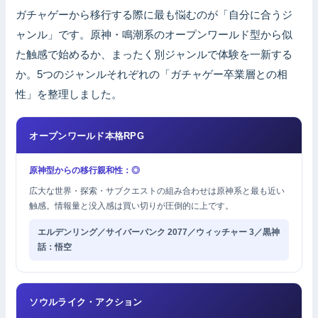
ガチャゲーから移行する際に最も悩むのが「自分に合うジ
ャンル」です。原神・鳴潮系のオープンワールド型から似
た触感で始めるか、まったく別ジャンルで体験を一新する
か。5つのジャンルそれぞれの「ガチャゲー卒業層との相
性」を整理しました。
オープンワールド本格RPG
原神型からの移行親和性：◎
広大な世界・探索・サブクエストの組み合わせは原神系と最も近い
触感。情報量と没入感は買い切りが圧倒的に上です。
エルデンリング／サイバーパンク 2077／ウィッチャー 3／黒神
話：悟空
ソウルライク・アクション