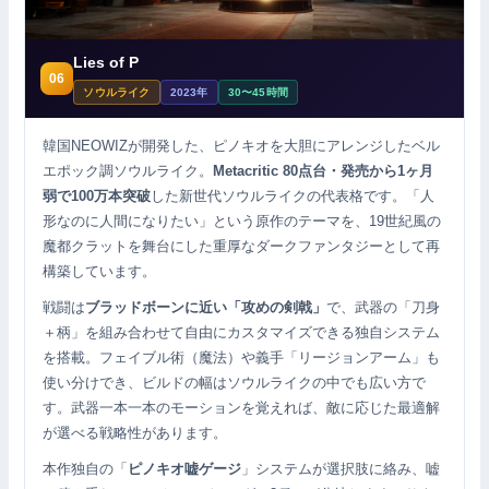
Lies of P
06
ソウルライク
2023年
30〜45時間
韓国NEOWIZが開発した、ピノキオを大胆にアレンジしたベル
エポック調ソウルライク。
Metacritic 80点台・発売から1ヶ月
弱で100万本突破
した新世代ソウルライクの代表格です。「人
形なのに人間になりたい」という原作のテーマを、19世紀風の
魔都クラットを舞台にした重厚なダークファンタジーとして再
構築しています。
戦闘は
ブラッドボーンに近い「攻めの剣戟」
で、武器の「刀身
＋柄」を組み合わせて自由にカスタマイズできる独自システム
を搭載。フェイブル術（魔法）や義手「リージョンアーム」も
使い分けでき、ビルドの幅はソウルライクの中でも広い方で
す。武器一本一本のモーションを覚えれば、敵に応じた最適解
が選べる戦略性があります。
本作独自の「
ピノキオ嘘ゲージ
」システムが選択肢に絡み、嘘