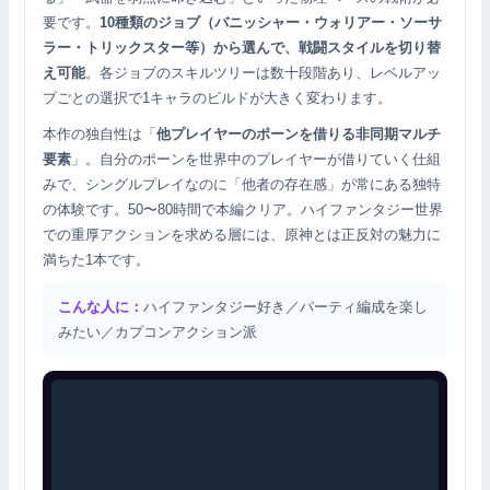
要です。
10種類のジョブ（バニッシャー・ウォリアー・ソーサ
ラー・トリックスター等）から選んで、戦闘スタイルを切り替
え可能
。各ジョブのスキルツリーは数十段階あり、レベルアッ
プごとの選択で1キャラのビルドが大きく変わります。
本作の独自性は「
他プレイヤーのポーンを借りる非同期マルチ
要素
」。自分のポーンを世界中のプレイヤーが借りていく仕組
みで、シングルプレイなのに「他者の存在感」が常にある独特
の体験です。50〜80時間で本編クリア。ハイファンタジー世界
での重厚アクションを求める層には、原神とは正反対の魅力に
満ちた1本です。
こんな人に：
ハイファンタジー好き／パーティ編成を楽し
みたい／カプコンアクション派