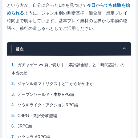
という方が、自分に合った1本を見つけて
今日からでも体験を始
められる
ように、ジャンル別の判断基準・適合層・想定プレイ
時間まで明示しています。基本プレイ無料の世界から本物の物
語へ、移行の道しるべとしてご活用ください。
目次
ガチャゲー vs 買い切り｜「累計課金額」と「時間設計」の
本当の差
ジャンル別マトリクス｜どこから始めるか
オープンワールド・本格RPG編
ソウルライク・アクションRPG編
CRPG・選択分岐型編
JRPG編
ハクスラ ARPG編