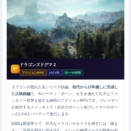
ドラゴンズドグマ 2
07
アクションRPG
2024年
50〜80時間
カプコンの隠れた名シリーズ続編。
初代から12年越しに完成し
た正統続編
で、AIパーティ「ポーン」を引き連れて広大なファ
ンタジー世界を旅する独特のアクションRPGです。プレイヤー
が操作するメインキャラ＋自分のポーン＋他プレイヤーのポー
ン2人の4人パーティで進行します。
戦闘は硬派寄りで、巨大なドラゴンやキメラを倒すには「掴ま
る」「武器を弱点に叩き込む」といった物理ベースの戦術が必