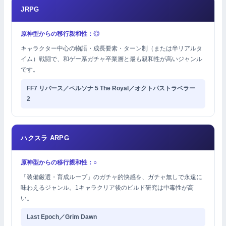
JRPG
原神型からの移行親和性：◎
キャラクター中心の物語・成長要素・ターン制（または半リアルタ
イム）戦闘で、和ゲー系ガチャ卒業層と最も親和性が高いジャンル
です。
FF7 リバース／ペルソナ 5 The Royal／オクトパストラベラー
2
ハクスラ ARPG
原神型からの移行親和性：○
「装備厳選・育成ループ」のガチャ的快感を、ガチャ無しで永遠に
味わえるジャンル。1キャラクリア後のビルド研究は中毒性が高
い。
Last Epoch／Grim Dawn