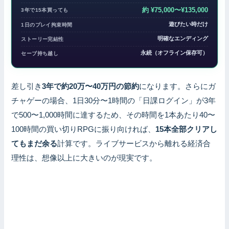
約 ¥75,000〜¥135,000
3年で15本買っても
遊びたい時だけ
1日のプレイ拘束時間
明確なエンディング
ストーリー完結性
永続（オフライン保存可）
セーブ持ち越し
差し引き
3年で約20万〜40万円の節約
になります。さらにガ
チャゲーの場合、1日30分〜1時間の「日課ログイン」が3年
で500〜1,000時間に達するため、その時間を1本あたり40〜
100時間の買い切りRPGに振り向ければ、
15本全部クリアし
てもまだ余る
計算です。ライブサービスから離れる経済合
理性は、想像以上に大きいのが現実です。