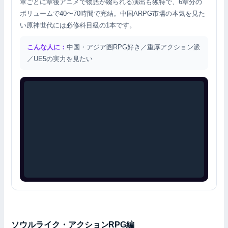
章ごとに章後アニメで物語が綴られる演出も独特で、6章分の
ボリュームで40〜70時間で完結。中国ARPG市場の本気を見た
い原神世代には必修科目級の1本です。
こんな人に：
中国・アジア圏RPG好き／重厚アクション派
／UE5の実力を見たい
ソウルライク・アクションRPG編