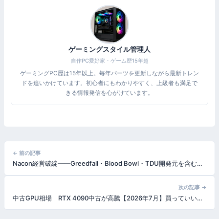
ゲーミングスタイル管理人
自作PC愛好家・ゲーム歴15年超
ゲーミングPC歴は15年以上。毎年パーツを更新しながら最新トレン
ドを追いかけています。初心者にもわかりやすく、上級者も満足で
きる情報発信を心がけています。
投
← 前の記事
Nacon経営破綻——Greedfall・Blood Bowl・TDU開発元を含む4スタジオが倒産手続き。労組は「戦略的無策」と非難
稿
ナ
次の記事 →
中古GPU相場｜RTX 4090中古が高騰【2026年7月】買っていい型番と避けるべき型番
ビ