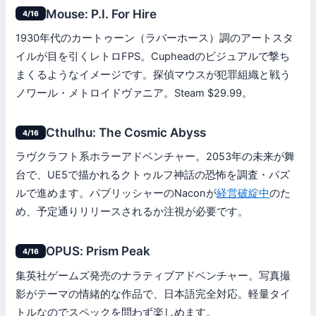
Mouse: P.I. For Hire
4/16
1930年代のカートゥーン（ラバーホース）調のアートスタ
イルが目を引くレトロFPS。Cupheadのビジュアルで撃ち
まくるようなイメージです。探偵マウスが犯罪組織と戦う
ノワール・メトロイドヴァニア。Steam $29.99。
Cthulhu: The Cosmic Abyss
4/16
ラヴクラフト系ホラーアドベンチャー。2053年の未来が舞
台で、UE5で描かれるクトゥルフ神話の恐怖を調査・パズ
ルで進めます。パブリッシャーのNaconが
経営破綻中
のた
め、予定通りリリースされるか注視が必要です。
OPUS: Prism Peak
4/16
集英社ゲームズ発売のナラティブアドベンチャー。写真撮
影がテーマの情緒的な作品で、日本語完全対応。軽量タイ
トルなのでスペックを問わず楽しめます。