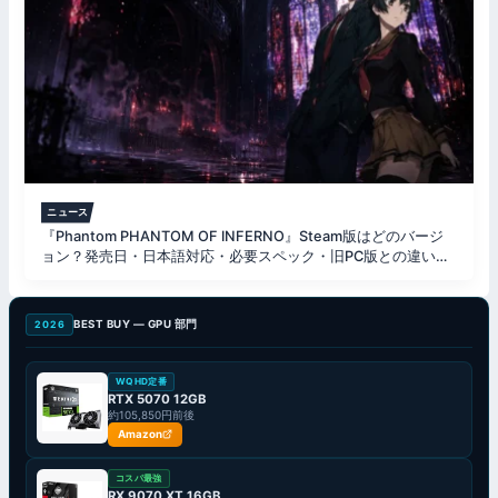
ニュース
『Phantom PHANTOM OF INFERNO』Steam版はどのバージ
ョン？発売日・日本語対応・必要スペック・旧PC版との違いを
解説
BEST BUY — GPU 部門
2026
WQHD定番
RTX 5070 12GB
約105,850円前後
Amazon
コスパ最強
RX 9070 XT 16GB