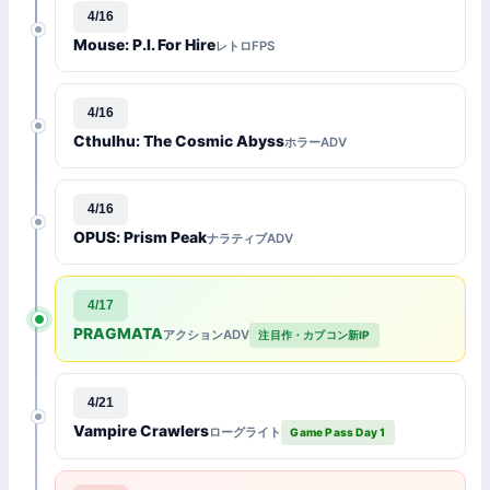
4/16
Mouse: P.I. For Hire
レトロFPS
4/16
Cthulhu: The Cosmic Abyss
ホラーADV
4/16
OPUS: Prism Peak
ナラティブADV
4/17
PRAGMATA
アクションADV
注目作・カプコン新IP
4/21
Vampire Crawlers
ローグライト
Game Pass Day 1