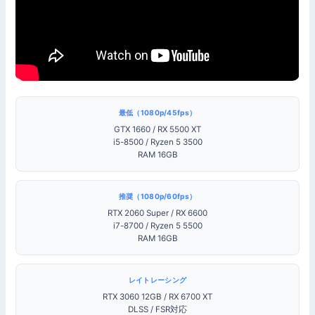
最低（1080p/45fps）
GTX 1660 / RX 5500 XT
i5-8500 / Ryzen 5 3500
RAM 16GB
推奨（1080p/60fps）
RTX 2060 Super / RX 6600
i7-8700 / Ryzen 5 5500
RAM 16GB
レイトレーシング
RTX 3060 12GB / RX 6700 XT
DLSS / FSR対応