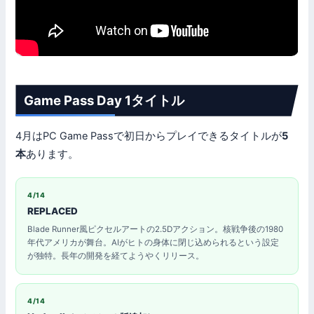
Game Pass Day 1タイトル
4月はPC Game Passで初日からプレイできるタイトルが
5
本
あります。
4/14
REPLACED
Blade Runner風ピクセルアートの2.5Dアクション。核戦争後の1980
年代アメリカが舞台。AIがヒトの身体に閉じ込められるという設定
が独特。長年の開発を経てようやくリリース。
4/14