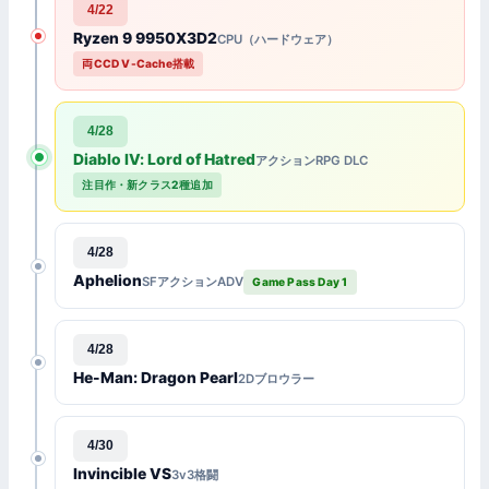
4/22
Ryzen 9 9950X3D2
CPU（ハードウェア）
両CCD V-Cache搭載
4/28
Diablo IV: Lord of Hatred
アクションRPG DLC
注目作・新クラス2種追加
4/28
Aphelion
SFアクションADV
Game Pass Day 1
4/28
He-Man: Dragon Pearl
2Dブロウラー
4/30
Invincible VS
3v3格闘