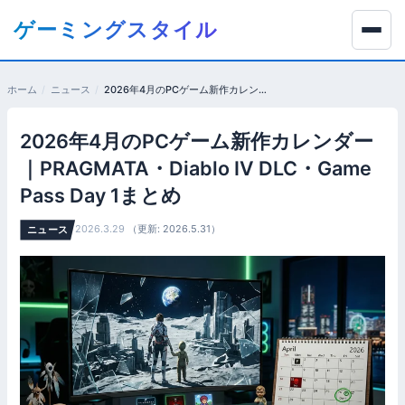
コ
ゲーミングスタイル
ン
テ
ン
ホーム
ニュース
2026年4月のPCゲーム新作カレンダー｜PRAGMATA・Diablo IV DLC・Game Pass Day 1まとめ
ツ
へ
2026年4月のPCゲーム新作カレンダー
移
動
｜PRAGMATA・Diablo IV DLC・Game
す
Pass Day 1まとめ
る
2026.3.29
（更新: 2026.5.31）
ニュース