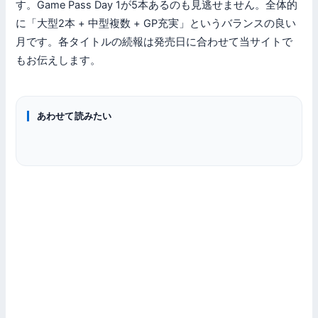
す。Game Pass Day 1が5本あるのも見逃せません。全体的
に「大型2本 + 中型複数 + GP充実」というバランスの良い
月です。各タイトルの続報は発売日に合わせて当サイトで
もお伝えします。
ゲーミングPC
あわせて読みたい
ゲーミングPC
グラフィックボード
PCゲームの推奨スペック早見表｜人気18タイトルのGPU別fps
PCゲームに必要なスペックは？おすすめGPU 3選・ジャンル別
目安
ゲーミングPC
RTX 50シリーズ 買うべきモデルはどれ？全ラインナップ性
早見表
能・価格比較
ゲーミングPCおすすめスペックと選び方RTX 5060 Ti 16GB