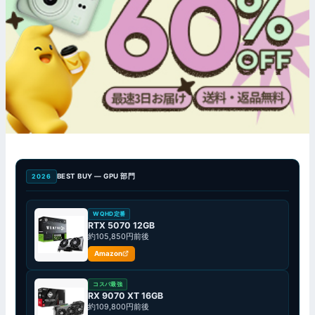
BEST BUY — GPU 部門
2026
WQHD定番
RTX 5070 12GB
約105,850円前後
Amazon
コスパ最強
RX 9070 XT 16GB
約109,800円前後