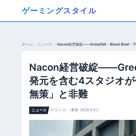
コ
ゲーミングスタイル
ン
テ
ン
ツ
へ
ホーム
ニュース
移
動
Nacon経営破綻——Greed
す
る
発元を含む4スタジオが
無策」と非難
2026.3.29
（更新: 2026.5.31）
ニュース