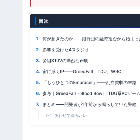
目次
何が起きたのか——銀行団の融資拒否から始まっ
影響を受けた4スタジオ
労組STJVの痛烈な声明
宙に浮くIP——GreedFall、TDU、WRC
「もうひとつのEmbracer」——乱立買収の末路
参考｜GreedFall・Blood Bowl・TDU系P
まとめ——開発者が1年前から鳴らしていた警鐘
あわせて読みたい