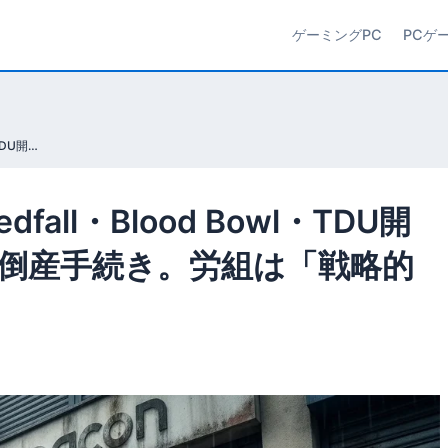
ゲーミングPC
PCゲ
Nacon経営破綻——Greedfall・Blood Bowl・TDU開発元を含む4スタジオが倒産手続き。労組は「戦略的無策」と非難
fall・Blood Bowl・TDU開
倒産手続き。労組は「戦略的