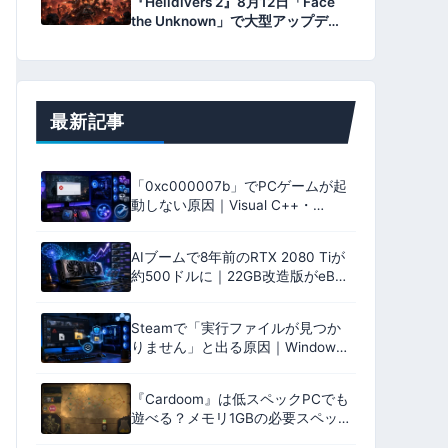
『Helldivers 2』8月12日「Face
the Unknown」で大型アップデー
ト｜Illuminate再攻勢と「Void」
の謎
最新記事
「0xc000007b」でPCゲームが起
動しない原因｜Visual C++・
32bit/64bit・DirectXを確認
【2026年版】
AIブームで8年前のRTX 2080 Tiが
約500ドルに｜22GB改造版がeBay
に登場
Steamで「実行ファイルが見つか
りません」と出る原因｜Windows
Defenderの隔離・整合性確認
【2026年版】
『Cardoom』は低スペックPCでも
遊べる？メモリ1GBの必要スペッ
ク・日本語対応・デモ版を解説