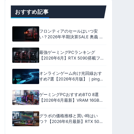
おすすめ記事
フロンティアのセールはいつ安
い？2026年半期決算SALE 奥義 全
18機種のおすすめ｜いちおしは
9800X3D ＋ RX 9070 XT
最強ゲーミングPCランキング
【2026年6月】RTX 5090搭載フラ
グシップ9機を性能・安定性・コス
パ・保証の4軸100点で格付け
オンラインゲーム向け光回線おす
すめ7選【2026年6月版】｜ping実
測比較とプロバイダ選びで失敗し
ない完全ガイド
ゲーミングPCおすすめBTO 8選
【2026年6月最新】VRAM 16GB中
心・17万円台〜RTX 5060
Ti/5070/5080搭載モデル
グラボの価格推移と買い時はい
つ？【2026年6月最新】RTX 50・
RX 9000の値下がり予測と購入判
断