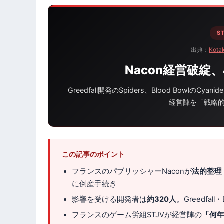
S
出典：
Kota
Nacon経営破綻
Greedfall開発のSpiders、Blood BowlのCyan
経営陣を「戦略
この記事のポイント
フランスのパブリッシャーNaconが
法的整理（re
に倒産手続き
影響を受ける開発者は
約320人
。Greedfall
フランスのゲーム労組STJVが経営陣の
「何