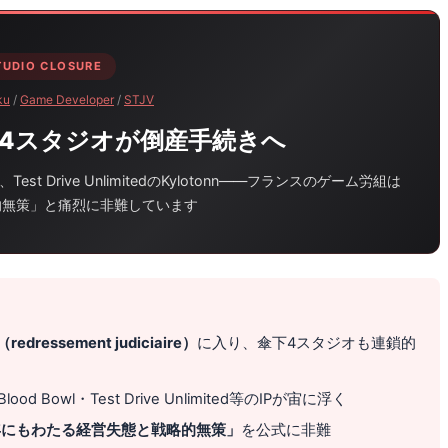
TUDIO CLOSURE
ku
/
Game Developer
/
STJV
、4スタジオが倒産手続きへ
ide、Test Drive UnlimitedのKylotonn——フランスのゲーム労組は
的無策」と痛烈に非難しています
dressement judiciaire）
に入り、傘下4スタジオも連鎖的
・Blood Bowl・Test Drive Unlimited等のIPが宙に浮く
年にもわたる経営失態と戦略的無策」
を公式に非難