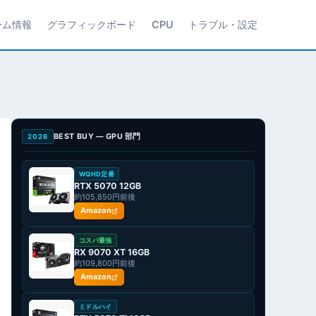
ーム情報
グラフィックボード
CPU
トラブル・設定
BEST BUY — GPU 部門
2026
WQHD定番
RTX 5070 12GB
約105,850円前後
Amazon
コスパ最強
RX 9070 XT 16GB
約109,800円前後
Amazon
ミドルハイ