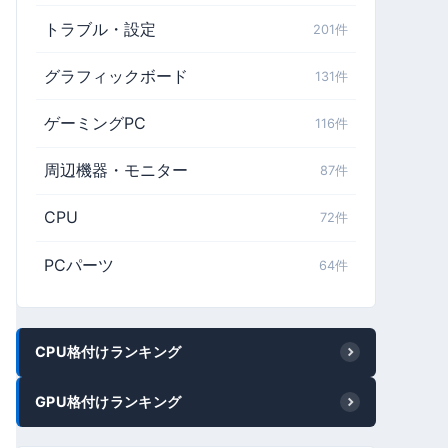
トラブル・設定
201件
グラフィックボード
131件
ゲーミングPC
116件
周辺機器・モニター
87件
CPU
72件
PCパーツ
64件
CPU格付けランキング
GPU格付けランキング