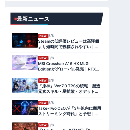
最新ニュース
8/8
NEW
Steamの低評価レビューは高評価
より短時間で投稿されやすい｜
1,503万件の学術研究で分かったプ
レイ時間と文章量の傾向
8/8
NEW
MSI Crosshair A16 HX MLG
Editionがグローバル発売｜RTX
5070 12GB・240Hzの限定ノート
8/8
NEW
『原神』Ver.7.0 TPSの続報｜擬造
元素スキル・星拡散・オデットの
性能をファミ通先行プレイで確認
【8月12日配信】
8/8
NEW
Take-Two CEOが「3年以内に商用
ストリーミング時代」と予想｜
GTA6開発元が語るゲーミングPC
不要論の中身【2026年8月】
8/8
NEW