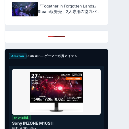
【2027年発売予定】
『Together in Forgotten Lands』
Steam版発売｜2人専用の協力パズ
ルは日本語対応・無料版あり
【2026年8月】
PICK UP — ゲーマー必携アイテム
Amazon
540Hz最速
Sony INZONE M10S II
約159,000円〜