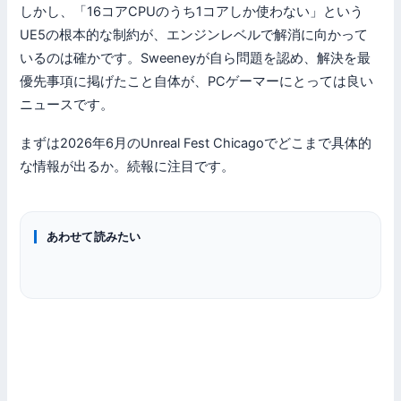
しかし、「16コアCPUのうち1コアしか使わない」という
UE5の根本的な制約が、エンジンレベルで解消に向かって
いるのは確かです。Sweeneyが自ら問題を認め、解決を最
優先事項に掲げたこと自体が、PCゲーマーにとっては良い
ニュースです。
まずは2026年6月のUnreal Fest Chicagoでどこまで具体的
な情報が出るか。続報に注目です。
あわせて読みたい
CPU
CPU
グラフィックボード
RyzenとIntelどっちを買うべき？用途別おすすめCPU
ゲーミングPC
ゲーミングCPU おすすめランキング 8選
RTX 50シリーズ 買うべきモデルはどれ？全ラインナップ性
PCゲームに必要なスペックは？おすすめGPU 3選・ジャンル別
能・価格比較
早見表