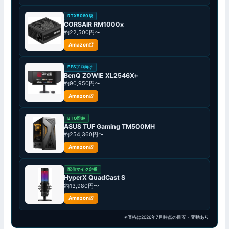
RTX5080級
CORSAIR RM1000x
約22,500円〜
Amazon
FPSプロ向け
BenQ ZOWIE XL2546X+
約90,950円〜
Amazon
BTO即納
ASUS TUF Gaming TM500MH
約254,360円〜
Amazon
配信マイク定番
HyperX QuadCast S
約13,980円〜
Amazon
※価格は2026年7月時点の目安・変動あり