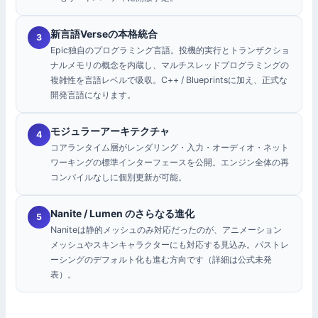
新言語Verseの本格統合
3
Epic独自のプログラミング言語。投機的実行とトランザクショ
ナルメモリの概念を内蔵し、マルチスレッドプログラミングの
複雑性を言語レベルで吸収。C++ / Blueprintsに加え、正式な
開発言語になります。
モジュラーアーキテクチャ
4
コアランタイム層がレンダリング・入力・オーディオ・ネット
ワーキングの標準インターフェースを公開。エンジン全体の再
コンパイルなしに個別更新が可能。
Nanite / Lumen のさらなる進化
5
Naniteは静的メッシュのみ対応だったのが、アニメーション
メッシュやスキンキャラクターにも対応する見込み。パストレ
ーシングのデフォルト化も進む方向です（詳細は公式未発
表）。