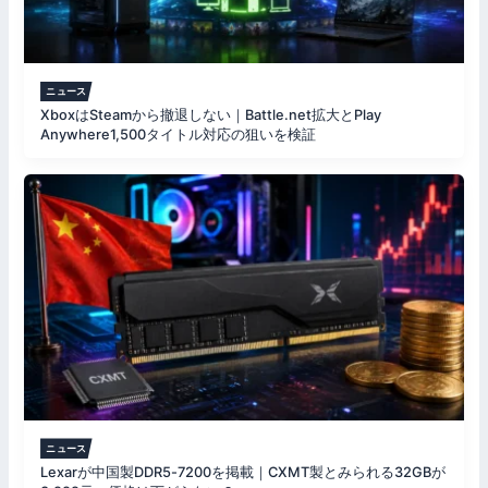
ニュース
XboxはSteamから撤退しない｜Battle.net拡大とPlay
Anywhere1,500タイトル対応の狙いを検証
ニュース
Lexarが中国製DDR5-7200を掲載｜CXMT製とみられる32GBが