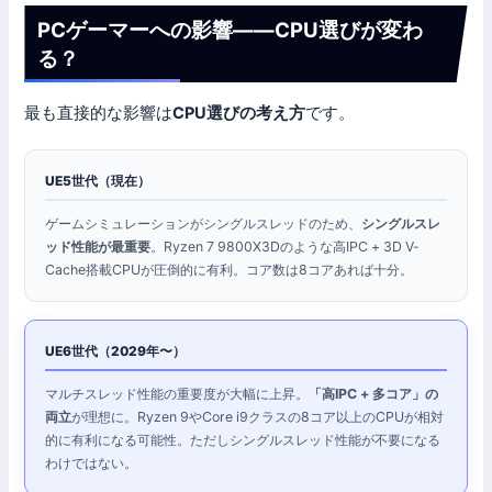
PCゲーマーへの影響——CPU選びが変わ
る？
最も直接的な影響は
CPU選びの考え方
です。
UE5世代（現在）
ゲームシミュレーションがシングルスレッドのため、
シングルスレ
ッド性能が最重要
。Ryzen 7 9800X3Dのような高IPC + 3D V-
Cache搭載CPUが圧倒的に有利。コア数は8コアあれば十分。
UE6世代（2029年〜）
マルチスレッド性能の重要度が大幅に上昇。
「高IPC + 多コア」の
両立
が理想に。Ryzen 9やCore i9クラスの8コア以上のCPUが相対
的に有利になる可能性。ただしシングルスレッド性能が不要になる
わけではない。