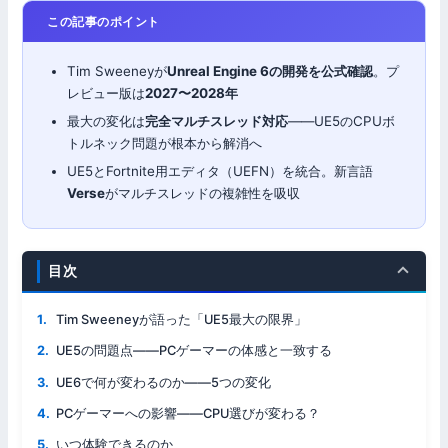
この記事のポイント
Tim Sweeneyが
Unreal Engine 6の開発を公式確認
。プ
レビュー版は
2027〜2028年
最大の変化は
完全マルチスレッド対応
——UE5のCPUボ
トルネック問題が根本から解消へ
UE5とFortnite用エディタ（UEFN）を統合。新言語
Verse
がマルチスレッドの複雑性を吸収
目次
Tim Sweeneyが語った「UE5最大の限界」
UE5の問題点——PCゲーマーの体感と一致する
UE6で何が変わるのか——5つの変化
PCゲーマーへの影響——CPU選びが変わる？
いつ体験できるのか