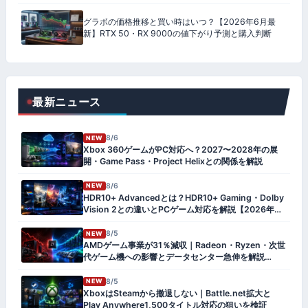
グラボの価格推移と買い時はいつ？【2026年6月最
新】RTX 50・RX 9000の値下がり予測と購入判断
最新ニュース
8/6
NEW
Xbox 360ゲームがPC対応へ？2027〜2028年の展
開・Game Pass・Project Helixとの関係を解説
8/6
NEW
HDR10+ Advancedとは？HDR10+ Gaming・Dolby
Vision 2との違いとPCゲーム対応を解説【2026年
版】
8/5
NEW
AMDゲーム事業が31％減収｜Radeon・Ryzen・次世
代ゲーム機への影響とデータセンター急伸を解説
【2026年8月】
8/5
NEW
XboxはSteamから撤退しない｜Battle.net拡大と
Play Anywhere1,500タイトル対応の狙いを検証