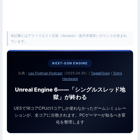
本記事にはアフィリエイト広告（Amazon・楽天市場等）のリンクが含まれ
ています。
NEXT-GEN ENGINE
出典：
Lex Fridman Podcast
（2025.04.30）/
TweakTown
/
Tom’s
Hardware
Unreal Engine 6——「シングルスレッド地
獄」が終わる
UE5で16コアCPUの1コアしか使わなかったゲームシミュレー
ションが、全コアに分散されます。PCゲーマーが知るべき変
化を整理します