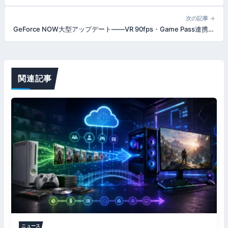
ナ
次の記事 →
GeForce NOW大型アップデート——VR 90fps・Game Pass連携・GOG統合。GPU高騰時代の「買わない選択肢」が進化した
ビ
ゲ
ー
関連記事
シ
ョ
ン
ニュース