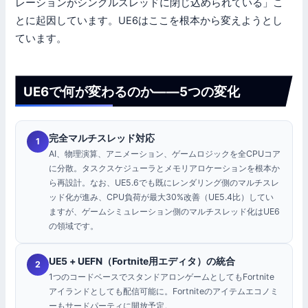
レーションがシングルスレッドに閉じ込められている」こ
とに起因しています。UE6はここを根本から変えようとし
ています。
UE6で何が変わるのか——5つの変化
完全マルチスレッド対応
1
AI、物理演算、アニメーション、ゲームロジックを全CPUコア
に分散。タスクスケジューラとメモリアロケーションを根本か
ら再設計。なお、UE5.6でも既にレンダリング側のマルチスレ
ッド化が進み、CPU負荷が最大30%改善（UE5.4比）してい
ますが、ゲームシミュレーション側のマルチスレッド化はUE6
の領域です。
UE5 + UEFN（Fortnite用エディタ）の統合
2
1つのコードベースでスタンドアロンゲームとしてもFortnite
アイランドとしても配信可能に。Fortniteのアイテムエコノミ
ーもサードパーティに開放予定。