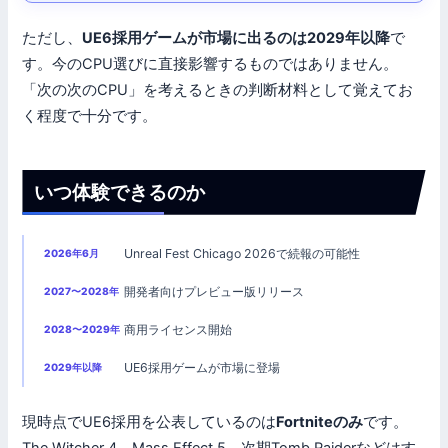
ただし、
UE6採用ゲームが市場に出るのは2029年以降
で
す。今のCPU選びに直接影響するものではありません。
「次の次のCPU」を考えるときの判断材料として覚えてお
く程度で十分です。
いつ体験できるのか
Unreal Fest Chicago 2026で続報の可能性
2026年6月
開発者向けプレビュー版リリース
2027〜2028年
商用ライセンス開始
2028〜2029年
UE6採用ゲームが市場に登場
2029年以降
現時点でUE6採用を公表しているのは
Fortniteのみ
です。
The Witcher 4、Mass Effect 5、次期Tomb Raiderなどはす