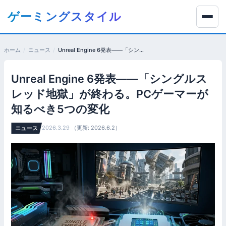
コ
ゲーミングスタイル
ン
テ
ン
ホーム
ニュース
Unreal Engine 6発表——「シングルスレッド地獄」が終わる。PCゲーマーが知るべき5つの変化
ツ
へ
Unreal Engine 6発表——「シングルス
移
動
レッド地獄」が終わる。PCゲーマーが
す
知るべき5つの変化
る
2026.3.29
（更新: 2026.6.2）
ニュース