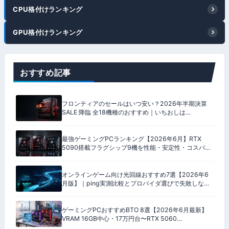
CPU格付けランキング
GPU格付けランキング
おすすめ記事
フロンティアのセールはいつ安い？2026年半期決算
SALE 降臨 全18機種のおすすめ｜いちおしは
9800X3D ＋ RX 9070 XT
最強ゲーミングPCランキング【2026年6月】RTX
5090搭載フラグシップ9機を性能・安定性・コスパ・
保証の4軸100点で格付け
オンラインゲーム向け光回線おすすめ7選【2026年6
月版】｜ping実測比較とプロバイダ選びで失敗しない
完全ガイド
ゲーミングPCおすすめBTO 8選【2026年6月最新】
VRAM 16GB中心・17万円台〜RTX 5060
Ti/5070/5080搭載モデル