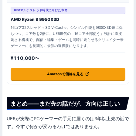
UE6マルチスレッド時代に向けた本命
AMD Ryzen 9 9950X3D
16コア32スレッド + 3D V-Cache。シングル性能を9800X3D級に保
ちつつ、コア数を2倍に。UE6世代の「16コア全部使う」設計に直接
刺さる構成で、配信・編集・ゲームを同時に走らせるクリエイター兼
ゲーマーにも長期的に最強の選択肢になります。
¥110,000〜
Amazonで価格を見る
まとめ——まだ先の話だが、方向は正しい
UE6が実際にPCゲーマーの手元に届くのは3年以上先の話で
す。今すぐ何かが変わるわけではありません。