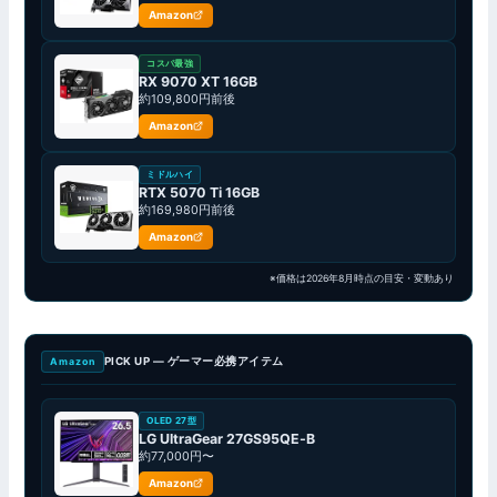
Amazon
コスパ最強
RX 9070 XT 16GB
約109,800円前後
Amazon
ミドルハイ
RTX 5070 Ti 16GB
約169,980円前後
Amazon
※価格は2026年8月時点の目安・変動あり
PICK UP — ゲーマー必携アイテム
Amazon
OLED 27型
LG UltraGear 27GS95QE-B
約77,000円〜
Amazon