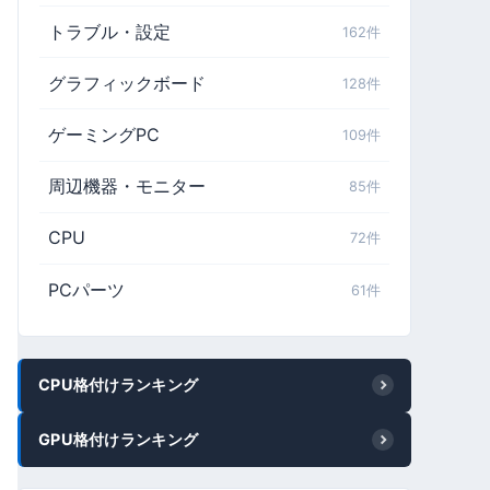
トラブル・設定
162件
グラフィックボード
128件
ゲーミングPC
109件
周辺機器・モニター
85件
CPU
72件
PCパーツ
61件
CPU格付けランキング
GPU格付けランキング