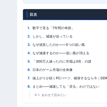
目次
数字で見る「7年間の奇跡」
しかし、減速が迫っている
なぜ成長したのか——5つの追い風
なぜ減速するのか——追い風が消える
「300万人減ったのに市場は3倍」の謎
日本のゲーム市場の全体像
値上がりが続くPCパーツ、確保するなら今｜DDR5
まとめ——減速しても「戻る」わけではない
あわせて読みたい