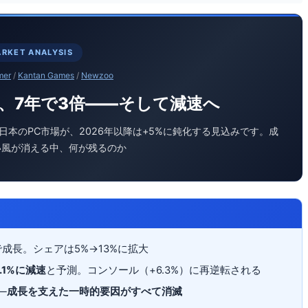
RKET ANALYSIS
mer
/
Kantan Games
/
Newzoo
、7年で3倍——そして減速へ
した日本のPC市場が、2026年以降は+5%に鈍化する見込みです。成
い風が消える中、何が残るのか
で成長。シェアは5%→13%に拡大
5.1%に減速
と予測。コンソール（+6.3%）に再逆転される
—
成長を支えた一時的要因がすべて消滅