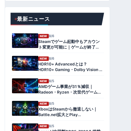
最新ニュース
8/6
NEW
Steamでゲーム起動中もアカウン
ト変更が可能に｜ゲームが終了す
る仕組みとクラウド同期・ベータ
参加方法を解説【2026年版】
8/6
NEW
HDR10+ Advancedとは？
HDR10+ Gaming・Dolby Vision 2
との違いとPCゲーム対応を解説
【2026年版】
8/5
NEW
AMDゲーム事業が31％減収｜
Radeon・Ryzen・次世代ゲーム機
への影響とデータセンター急伸を
解説【2026年8月】
8/5
NEW
XboxはSteamから撤退しない｜
Battle.net拡大とPlay
Anywhere1,500タイトル対応の狙
いを検証
8/5
NEW