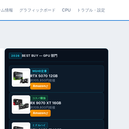
ーム情報
グラフィックボード
CPU
トラブル・設定
BEST BUY — GPU 部門
2026
WQHD定番
RTX 5070 12GB
約105,850円前後
Amazon
コスパ最強
RX 9070 XT 16GB
約109,800円前後
Amazon
ミドルハイ