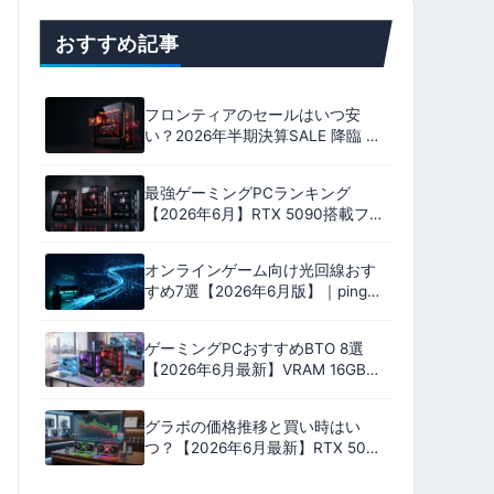
おすすめ記事
フロンティアのセールはいつ安
い？2026年半期決算SALE 降臨 全
18機種のおすすめ｜いちおしは
9800X3D ＋ RX 9070 XT
最強ゲーミングPCランキング
【2026年6月】RTX 5090搭載フラ
グシップ9機を性能・安定性・コス
パ・保証の4軸100点で格付け
オンラインゲーム向け光回線おす
すめ7選【2026年6月版】｜ping実
測比較とプロバイダ選びで失敗し
ない完全ガイド
ゲーミングPCおすすめBTO 8選
【2026年6月最新】VRAM 16GB中
心・17万円台〜RTX 5060
Ti/5070/5080搭載モデル
グラボの価格推移と買い時はい
つ？【2026年6月最新】RTX 50・
RX 9000の値下がり予測と購入判
断