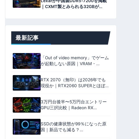
Lexarが中国製DDR5-7200を掲載
｜CXMT製とみられる32GBが
3,999元、価格は下がらない？
最新記事
「Out of video memory」でゲーム
が起動しない原因｜VRAM・
RAM・仮想メモリ・ドライバーを
切り分ける【2026年版】
RTX 2070（無印）は2026年でも
現役か｜RTX2060 SUPERとほぼ
同格、SUPER世代で存在意義を失
った型番
3万円台後半〜5万円台エントリー
GPU三択比較｜Radeon RX
9050・GeForce RTX 5050・Arc
B570どれを買う
SSDの健康状態が99％になった原
因｜新品でも減る？
CrystalDiskInfoの寿命・TBWの見