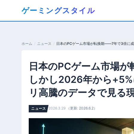
コ
ゲーミングスタイル
ン
テ
ン
ツ
へ
ホーム
ニュース
移
動
日本のPCゲーム市場が
す
る
しかし2026年から+5%
リ高騰のデータで見る
2026.3.29
（更新: 2026.6.2）
ニュース