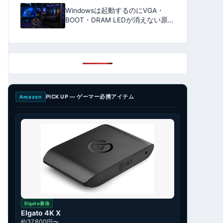
方と交換の目安【2026年版】
Windowsは起動するのにVGA・
BOOT・DRAM LEDが消えない原因
｜DisplayPort・BIOSを確認
【2026年版】
PICK UP — ゲーマー必携アイテム
Amazon
Elgato最強
Elgato 4K X
約37,800円〜