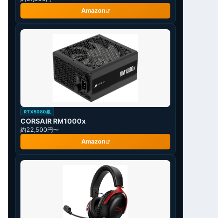
Amazon
RTX5080級
CORSAIR RM1000x
約22,500円〜
Amazon