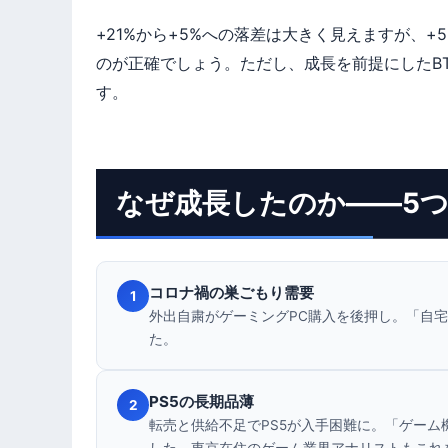
+21%から+5%への落差は大きく見えますが、
のが正確でしょう。ただし、成長を前提にしたB
す。
なぜ成長したのか——5
コロナ禍の巣ごもり需要
1
外出自粛がゲーミングPC購入を後押し。「自
た。
PS5の長期品薄
2
転売と供給不足でPS5が入手困難に。「ゲーム