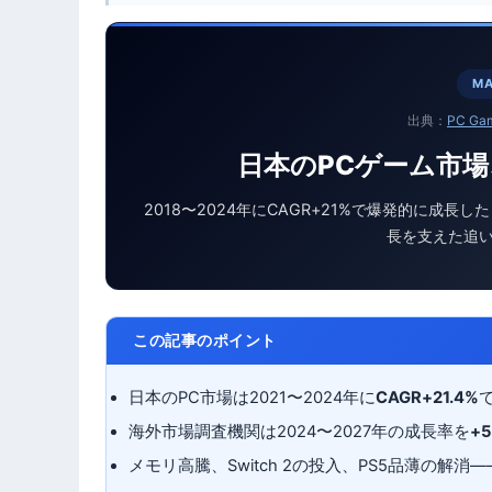
MA
出典：
PC Ga
日本のPCゲーム市場
2018〜2024年にCAGR+21%で爆発的に成長
長を支えた追
この記事のポイント
日本のPC市場は2021〜2024年に
CAGR+21.4%
海外市場調査機関は2024〜2027年の成長率を
+
メモリ高騰、Switch 2の投入、PS5品薄の解消—