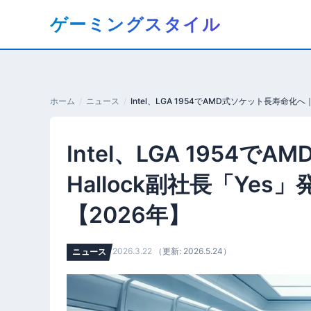
コ
ゲーミングスタイル
ン
テ
ン
ツ
へ
ホーム
ニュース
移
動
Intel、LGA 1954
す
る
Hallock副社長「Ye
【2026年】
2026.3.22
（更新: 2026.5.24）
ニュース