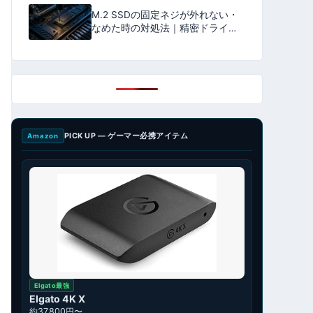
M.2 SSDの固定ネジが外れない・
なめた時の対処法｜精密ドライバ
ーの選び方とマザーボードを傷つ
けずに外す手順【2026年版】
PICK UP — ゲーマー必携アイテム
Amazon
Elgato最強
Elgato 4K X
約37,800円〜