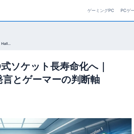
ゲーミングPC
PCゲ
Intel、LGA 1954でAMD式ソケット長寿命化へ｜Hallock副社長「Yes」発言とゲーマーの判断軸【2026年】
でAMD式ソケット長寿命化へ｜
s」発言とゲーマーの判断軸