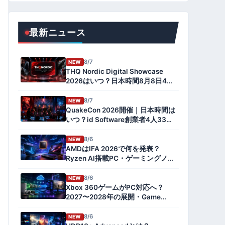
最新ニュース
8/7
NEW
THQ Nordic Digital Showcase
2026はいつ？日本時間8月8日4
時・視聴方法・発表予定ゲーム
8/7
NEW
QuakeCon 2026開催｜日本時間は
いつ？id Software創業者4人33年
ぶり集結・配信とSteamセールま
とめ【速報】
8/6
NEW
AMDはIFA 2026で何を発表？
Ryzen AI搭載PC・ゲーミングノー
トを予想
8/6
NEW
Xbox 360ゲームがPC対応へ？
2027〜2028年の展開・Game
Pass・Project Helixとの関係を解
説
8/6
NEW