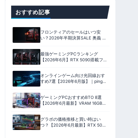
おすすめ記事
フロンティアのセールはいつ安
い？2026年半期決算SALE 奥義 全
18機種のおすすめ｜いちおしは
9800X3D ＋ RX 9070 XT
最強ゲーミングPCランキング
【2026年6月】RTX 5090搭載フラ
グシップ9機を性能・安定性・コス
パ・保証の4軸100点で格付け
オンラインゲーム向け光回線おす
すめ7選【2026年6月版】｜ping実
測比較とプロバイダ選びで失敗し
ない完全ガイド
ゲーミングPCおすすめBTO 8選
【2026年6月最新】VRAM 16GB中
心・17万円台〜RTX 5060
Ti/5070/5080搭載モデル
グラボの価格推移と買い時はい
つ？【2026年6月最新】RTX 50・
RX 9000の値下がり予測と購入判
断