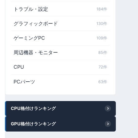
トラブル・設定
184件
グラフィックボード
130件
ゲーミングPC
109件
周辺機器・モニター
85件
CPU
72件
PCパーツ
63件
CPU格付けランキング
GPU格付けランキング