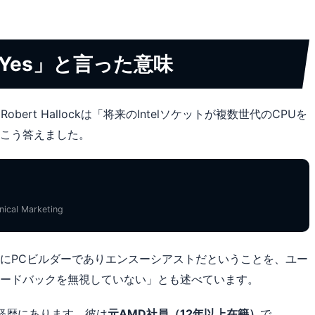
「Yes」と言った意味
Robert Hallockは「将来のIntelソケットが複数世代のCPUを
こう答えました。
nical Marketing
にPCビルダーでありエンスーシアストだということを、ユー
ードバックを無視していない」とも述べています。
の経歴にあります。彼は
元AMD社員（12年以上在籍）
で、