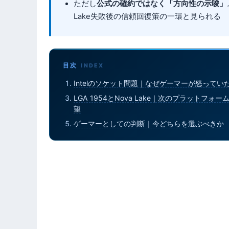
ただし
公式の確約ではなく「方向性の示唆」
Lake失敗後の信頼回復策の一環と見られる
目次
Intelのソケット問題｜なぜゲーマーが怒ってい
LGA 1954とNova Lake｜次のプラットフォー
望
ゲーマーとしての判断｜今どちらを選ぶべきか