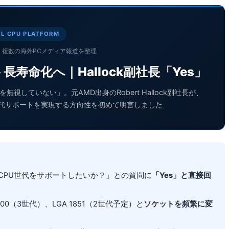
EL CPU PLATFORM
 公開｜複数の海外PCメディア報道を整理
ト長寿命化へ｜Hallock副社長「Yes」
無視していない」。元AMD出身のRobert Hallock副社長が、
数世代サポートを実現する方向性を初めて明言しました
 1954で複数CPU世代をサポートしたいか？」との質問に
「Yes」と直接回
1700（3世代）、LGA 1851（2世代予定）と
ソケットを頻繁に変