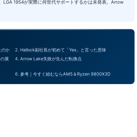
。LGA 1954が実際に何世代サポートするかは未発表。Arrow
たのか
Hallock副社長が初めて「Yes」と言った意味
ムの展
Arrow Lake失敗が生んだ転換点
参考｜今すぐ組むならAM5＆Ryzen 9800X3D