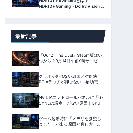
HDR10+ Advancedとは？
HDR10+ Gaming・Dolby Vision 2
との違いとPCゲーム対応を解説
【2026年版】
最新記事
『GunZ: The Duel』Steam版はい
つから？8月14日午前9時サービス
開始・日本語対応・必要スペック
を解説
グラボが外れない原因と対処法｜
PCIeラッチが押せない・補助電源
(12V-2×6)が抜けない時の安全な外
し方【2026年版】
NVIDIAコントロールパネルに「G-
SYNCの設定」がない原因｜GPU
接続・Optimus・モニター設定を
確認【2026年版】
ゲーム起動時に「メモリを参照し
ました」が出る原因と直し方｜
0xc0000005・RAM・DLLを確認