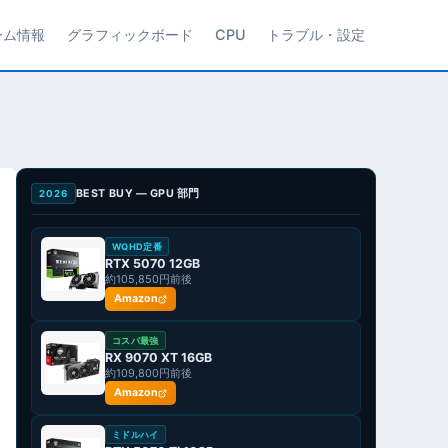
ーム情報
グラフィックボード
CPU
トラブル・設定
BEST BUY — GPU 部門
2026
WQHD定番
RTX 5070 12GB
約105,850円前後
Amazon
コスパ最強
RX 9070 XT 16GB
約109,800円前後
Amazon
ミドルハイ