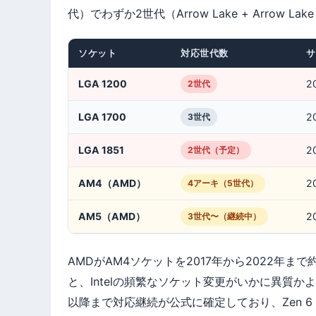
代）でわずか2世代（Arrow Lake + Arrow L
ソケット
対応世代数
サ
LGA 1200
2
2世代
LGA 1700
2
3世代
LGA 1851
2
2世代（予定）
AM4（AMD）
2
4アーキ（5世代）
AM5（AMD）
2
3世代〜（継続中）
AMDがAM4ソケットを2017年から2022年
と、Intelの頻繁なソケット変更がいかに異質かよ
以降まで対応継続が公式に確定しており、Zen 6