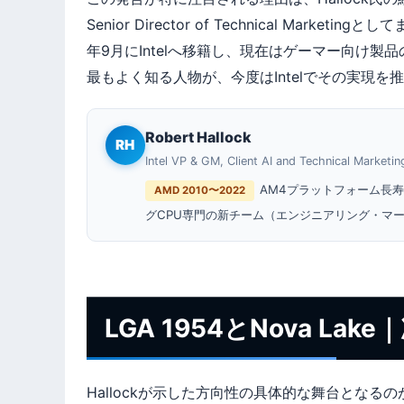
Senior Director of Technical Ma
年9月にIntelへ移籍し、現在はゲーマー向け製
最もよく知る人物が、今度はIntelでその実現
Robert Hallock
RH
Intel VP & GM, Client AI and Technical Marketin
AM4プラットフォーム長
AMD 2010〜2022
グCPU専門の新チーム（エンジニアリング・マ
LGA 1954とNova L
Hallockが示した方向性の具体的な舞台となる