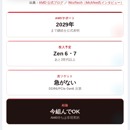
出典：
AMD 公式ブログ
／
Wccftech（McAfee氏インタビュー）
AM5サポート
2029年
まで継続を公式表明
投入予定
Zen 6・7
あと2世代以上
次ソケット
急がない
DDR6/PCIe Gen6 次第
結論
今組んでOK
AM6待ちは非現実的