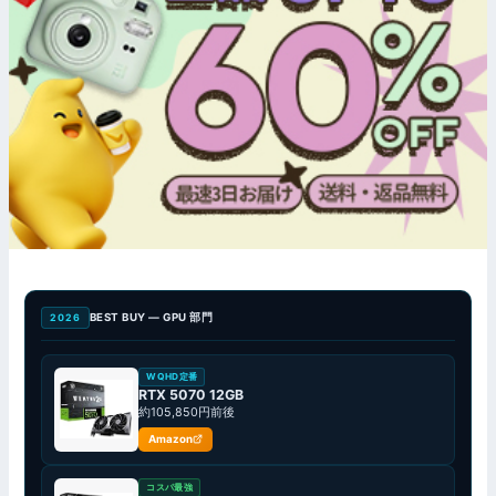
BEST BUY — GPU 部門
2026
WQHD定番
RTX 5070 12GB
約105,850円前後
Amazon
コスパ最強