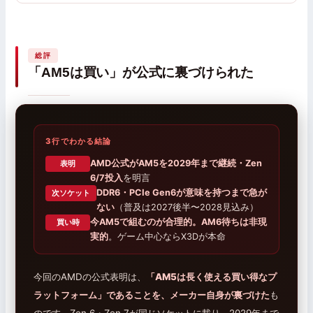
総評
「AM5は買い」が公式に裏づけられた
3行でわかる結論
AMD公式がAM5を2029年まで継続・Zen
表明
6/7投入
を明言
DDR6・PCIe Gen6が意味を持つまで急が
次ソケット
ない
（普及は2027後半〜2028見込み）
今AM5で組むのが合理的。AM6待ちは非現
買い時
実的
。ゲーム中心ならX3Dが本命
今回のAMDの公式表明は、
「AM5は長く使える買い得なプ
ラットフォーム」であることを、メーカー自身が裏づけた
も
のです。Zen 6・Zen 7が同じソケットに載り、2029年まで