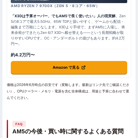
AMD RYZEN 7 9700X（ZEN 5・8コア・65W）
「X3Dは予算オーバー、でもAM5で長く使いたい」人の現実解
。Zen
5の8コアで最大5.5GHz、65W TDPと扱いやすく、ゲームから配信・
編集まで万能にこなします。X3Dより手頃で、まずAM5に入場し、将
来余裕ができたらZen 6/7 X3Dへ載せ替える——という長期戦略が取
りやすいCPUです。OC・アンダーボルトの遊びもあります。約4.2万
円〜。
約4.2万円〜
Amazon で見る
価格は2026年6月時点の目安です（変動します。最新はリンク先でご確認くださ
い）。CPUクーラー・メモリ・電源を含む全体構成は、用途と予算に合わせて選
んでください。
FAQ
AM5の今後・買い時に関するよくある質問