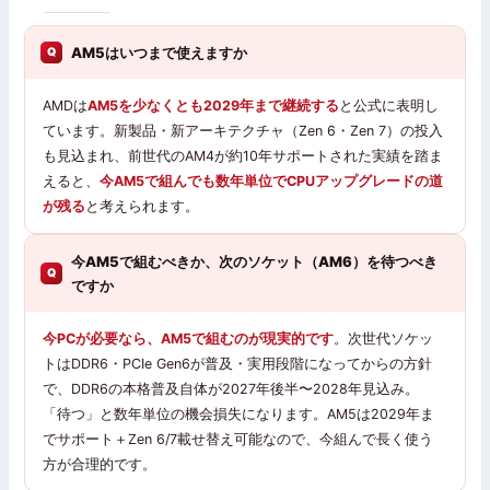
AM5はいつまで使えますか
AMDは
AM5を少なくとも2029年まで継続する
と公式に表明し
ています。新製品・新アーキテクチャ（Zen 6・Zen 7）の投入
も見込まれ、前世代のAM4が約10年サポートされた実績を踏ま
えると、
今AM5で組んでも数年単位でCPUアップグレードの道
が残る
と考えられます。
今AM5で組むべきか、次のソケット（AM6）を待つべき
ですか
今PCが必要なら、AM5で組むのが現実的です
。次世代ソケッ
トはDDR6・PCIe Gen6が普及・実用段階になってからの方針
で、DDR6の本格普及自体が2027年後半〜2028年見込み。
「待つ」と数年単位の機会損失になります。AM5は2029年ま
でサポート＋Zen 6/7載せ替え可能なので、今組んで長く使う
方が合理的です。