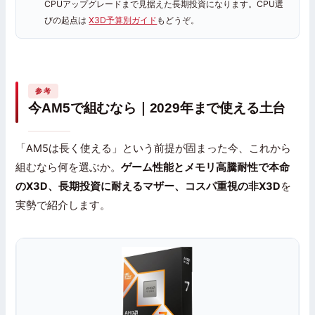
CPUアップグレードまで見据えた長期投資になります。CPU選
びの起点は
X3D予算別ガイド
もどうぞ。
参考
今AM5で組むなら｜2029年まで使える土台
「AM5は長く使える」という前提が固まった今、これから
組むなら何を選ぶか。
ゲーム性能とメモリ高騰耐性で本命
のX3D、長期投資に耐えるマザー、コスパ重視の非X3D
を
実勢で紹介します。