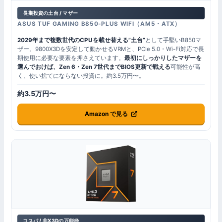
長期投資の土台 / マザー
ASUS TUF GAMING B850-PLUS WIFI（AM5・ATX）
2029年まで複数世代のCPUを載せ替える”土台”
として手堅いB850マ
ザー。9800X3Dを安定して動かせるVRMと、PCIe 5.0・Wi-Fi対応で長
期使用に必要な要素を押さえています。
最初にしっかりしたマザーを
選んでおけば、Zen 6・Zen 7世代までBIOS更新で戦える
可能性が高
く、使い捨てにならない投資に。約3.5万円〜。
約3.5万円〜
Amazon で見る
コスパ / 非X3Dの万能枠