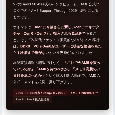
VPのDavid McAfee氏のインタビューと、AMD公式ブ
ログでの「AM5 Support Through 2029」表明による
ものです。
ポイントは、
AM5に今後さらに新しいZenアーキテク
チャ（Zen 6・Zen 7）が投入される見込み
であるこ
と。そして次世代ソケット（実質的なAM6）への移行
は、
DDR6・PCIe Gen6がユーザーに明確な価値をもた
らす段階まで急がない
という姿勢が示されました。
本記事は速報の翻訳ではなく、
「これで今AM5を買っ
ていいのか」「AM6を待つべきか」「メモリ高騰のい
ま何を選ぶべきか」
という購入判断の軸まで、AMDの
公式コメントを根拠に掘り下げます。
2026-06-06 時点 / Computex 2026
AM5 → 2029年まで
Zen 6・Zen 7 投入見込み