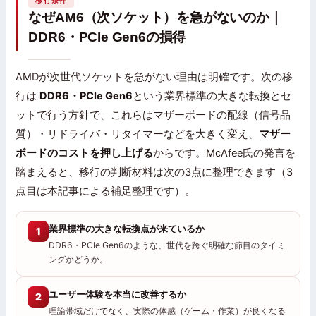
移行条件
なぜAM6（次ソケット）を急がないのか｜
DDR6・PCIe Gen6の損得
AMDが次世代ソケットを急がない理由は明確です。次の移
行は
DDR6・PCIe Gen6
という業界標準の大きな転換とセ
ットで行う方針で、これらはマザーボードの配線（信号品
質）・リドライバ・リタイマーなどを大きく変え、
マザー
ボードのコストを押し上げる
からです。McAfee氏の発言を
踏まえると、移行の判断材料は次の3点に整理できます（3
点目は本記事による補足整理です）。
業界標準の大きな転換点が来ているか
1
DDR6・PCIe Gen6のような、世代を跨ぐ明確な節目のタイミ
ングかどうか。
ユーザー体験を本当に改善するか
2
理論帯域だけでなく、実際の体感（ゲーム・作業）が良くなる