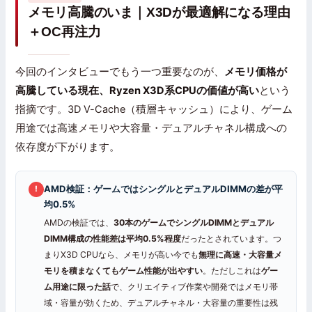
メモリ高騰のいま｜X3Dが最適解になる理由
＋OC再注力
今回のインタビューでもう一つ重要なのが、
メモリ価格が
高騰している現在、Ryzen X3D系CPUの価値が高い
という
指摘です。3D V-Cache（積層キャッシュ）により、ゲーム
用途では高速メモリや大容量・デュアルチャネル構成への
依存度が下がります。
AMD検証：ゲームではシングルとデュアルDIMMの差が平
!
均0.5%
AMDの検証では、
30本のゲームでシングルDIMMとデュアル
DIMM構成の性能差は平均0.5%程度
だったとされています。つ
まりX3D CPUなら、メモリが高い今でも
無理に高速・大容量メ
モリを積まなくてもゲーム性能が出やすい
。ただしこれは
ゲー
ム用途に限った話
で、クリエイティブ作業や開発ではメモリ帯
域・容量が効くため、デュアルチャネル・大容量の重要性は残