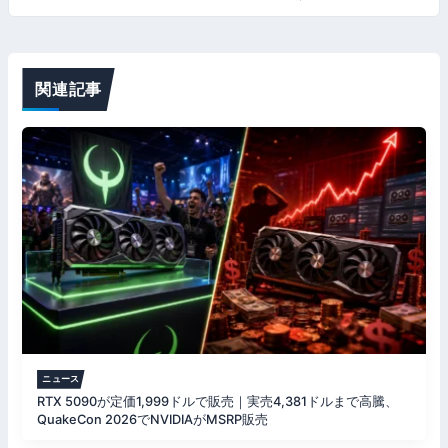
ビ
ゲ
ー
関連記事
シ
ョ
ン
ニュース
RTX 5090が定価1,999ドルで販売｜実売4,381ドルまで高騰、
QuakeCon 2026でNVIDIAがMSRP販売