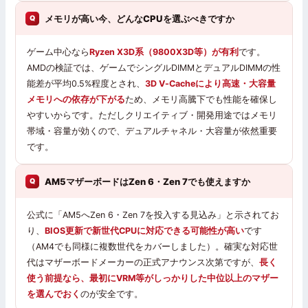
メモリが高い今、どんなCPUを選ぶべきですか
ゲーム中心なら
Ryzen X3D系（9800X3D等）が有利
です。
AMDの検証では、ゲームでシングルDIMMとデュアルDIMMの性
能差が平均0.5%程度とされ、
3D V-Cacheにより高速・大容量
メモリへの依存が下がる
ため、メモリ高騰下でも性能を確保し
やすいからです。ただしクリエイティブ・開発用途ではメモリ
帯域・容量が効くので、デュアルチャネル・大容量が依然重要
です。
AM5マザーボードはZen 6・Zen 7でも使えますか
公式に「AM5へZen 6・Zen 7を投入する見込み」と示されてお
り、
BIOS更新で新世代CPUに対応できる可能性が高い
です
（AM4でも同様に複数世代をカバーしました）。確実な対応世
代はマザーボードメーカーの正式アナウンス次第ですが、
長く
使う前提なら、最初にVRM等がしっかりした中位以上のマザー
を選んでおく
のが安全です。