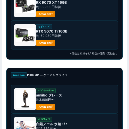
RX 9070 XT 16GB
約109,800円前後
Amazon
ミドルハイ
RTX 5070 Ti 16GB
約169,980円前後
Amazon
※価格は2026年8月時点の目安・変動あり
PICK UP — ゲーミングライフ
Amazon
バイオamiibo
amiibo グレース
約3,080円〜
Amazon
ホロライブ
白銀ノエル 水着 1/7
約16,236円〜