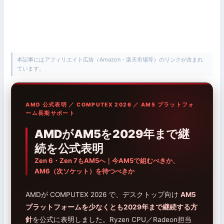
本記事にはアフィリエイト広告（Amazon・楽天市場等）のリンクが含まれ
ています。
AMD 公式表明 ／ COMPUTEX 2026 ／ AM5 プラットフォ
ーム長期サポート
AMDがAM5を2029年まで継
続を公式表明
Zen 6・Zen 7もAM5へ｜今AM5で組むべきか、
AM6（次ソケット）を待つべきか
AMDが COMPUTEX 2026 で、デスクトップ向け
AM5
プラットフォームを少なくとも2029年まで継続する方
針
を公式に表明しました。Ryzen CPU／Radeon担当