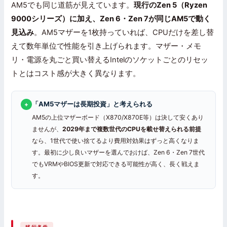
AM5でも同じ道筋が見えています。
現行のZen 5（Ryzen
9000シリーズ）に加え、Zen 6・Zen 7が同じAM5で動く
見込み
。AM5マザーを1枚持っていれば、CPUだけを差し替
えて数年単位で性能を引き上げられます。マザー・メモ
リ・電源を丸ごと買い替えるIntelのソケットごとのリセッ
トとはコスト感が大きく異なります。
「AM5マザーは長期投資」と考えられる
+
AM5の上位マザーボード（X870/X870E等）は決して安くあり
ませんが、
2029年まで複数世代のCPUを載せ替えられる前提
なら、1世代で使い捨てるより費用対効果はずっと高くなりま
す。最初に少し良いマザーを選んでおけば、Zen 6・Zen 7世代
でもVRMやBIOS更新で対応できる可能性が高く、長く戦えま
す。