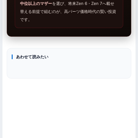
中位以上のマザー
を選び、将来Zen 6・Zen 7へ載せ
替える前提で組むのが、高パーツ価格時代の賢い投資
です。
ニュース
あわせて読みたい
ニュース
CPU
Zen 6『Medusa Ridge』2027年発売予想｜12コアCCDで
PCパーツ
Ryzen 9 9950X3D2は9800X3Dから何fps伸びる？｜
9800X3Dを超えるか
Ryzen 9000/9950X3D2 PBO・Curve Optimizer ガイド｜
208MBキャッシュ怪物CPUの買う／見送り判断軸
AM5マザボ VRM完全比較ガイド｜9950X3D・9800X3D 載
9800X3Dの−30は安全か実測
せ用の境界線