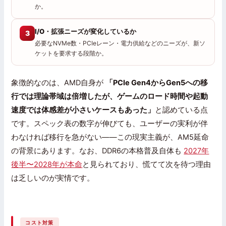
か。
I/O・拡張ニーズが変化しているか
3
必要なNVMe数・PCIeレーン・電力供給などのニーズが、新ソ
ケットを要求する段階か。
象徴的なのは、AMD自身が
「PCIe Gen4からGen5への移
行では理論帯域は倍増したが、ゲームのロード時間や起動
速度では体感差が小さいケースもあった」
と認めている点
です。スペック表の数字が伸びても、ユーザーの実利が伴
わなければ移行を急がない——この現実主義が、AM5延命
の背景にあります。なお、DDR6の本格普及自体も
2027年
後半〜2028年が本命
と見られており、慌てて次を待つ理由
は乏しいのが実情です。
コスト対策