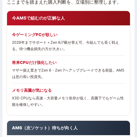
ここまでを踏まえた購入判断を、立場別に整理します。
今AM5で組むのが正解な人
今ゲーミングPCが欲しい
2029年までサポート＋Zen 6/7載せ替え可。今組んでも長く戦え
る。待つ機会損失の方が大きい。
将来CPUだけ強化したい
マザー据え置きでZen 6・Zen 7へアップグレードできる前提。AM5
は息の長い投資先。
メモリ高騰が気になる
X3D CPUなら高速・大容量メモリ依存が低く、高騰下でもゲーム性
能を確保しやすい。
AM6（次ソケット）待ちが向く人