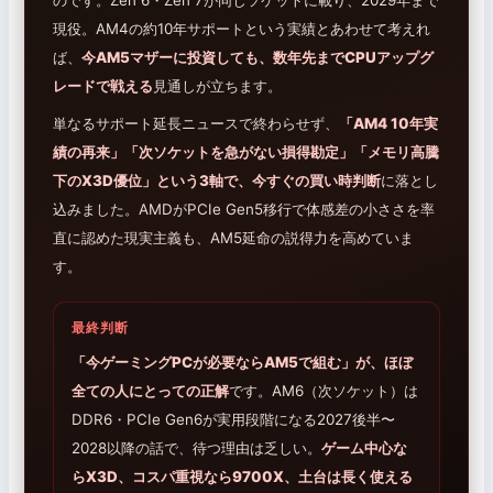
現役。AM4の約10年サポートという実績とあわせて考えれ
ば、
今AM5マザーに投資しても、数年先までCPUアップグ
レードで戦える
見通しが立ちます。
単なるサポート延長ニュースで終わらせず、
「AM4 10年実
績の再来」「次ソケットを急がない損得勘定」「メモリ高騰
下のX3D優位」という3軸で、今すぐの買い時判断
に落とし
込みました。AMDがPCIe Gen5移行で体感差の小ささを率
直に認めた現実主義も、AM5延命の説得力を高めていま
す。
最終判断
「今ゲーミングPCが必要ならAM5で組む」が、ほぼ
全ての人にとっての正解
です。AM6（次ソケット）は
DDR6・PCIe Gen6が実用段階になる2027後半〜
2028以降の話で、待つ理由は乏しい。
ゲーム中心な
らX3D、コスパ重視なら9700X、土台は長く使える