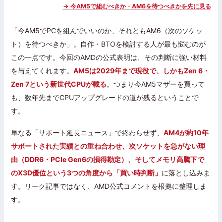
→ 今AM5で組むべきか・AM6を待つべきかを先に見る
「今AM5でPCを組んでいいのか、それともAM6（次のソケッ
ト）を待つべきか」。自作・BTOを検討する人が最も悩むのが
この一点です。今回のAMDの公式表明は、その判断に強い材料
を与えてくれます。
AM5は2029年まで現役で、しかもZen 6・
Zen 7という新世代CPUが載る
。つまり今AM5マザーを買って
も、数年先までCPUアップグレードの道が残るということで
す。
単なる「サポート延長ニュース」で終わらせず、
AM4が約10年
サポートされた実績との重ね合わせ、次ソケットを急がない理
由（DDR6・PCIe Gen6の損得勘定）、そしてメモリ高騰下で
のX3D優位という3つの角度から「買い時判断」
に落とし込みま
す。リーク記事ではなく、AMD公式コメントを根拠に整理しま
す。