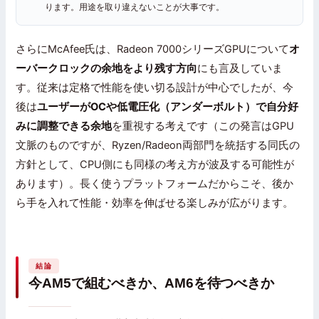
ります。用途を取り違えないことが大事です。
さらにMcAfee氏は、Radeon 7000シリーズGPUについて
オ
ーバークロックの余地をより残す方向
にも言及していま
す。従来は定格で性能を使い切る設計が中心でしたが、今
後は
ユーザーがOCや低電圧化（アンダーボルト）で自分好
みに調整できる余地
を重視する考えです（この発言はGPU
文脈のものですが、Ryzen/Radeon両部門を統括する同氏の
方針として、CPU側にも同様の考え方が波及する可能性が
あります）。長く使うプラットフォームだからこそ、後か
ら手を入れて性能・効率を伸ばせる楽しみが広がります。
結論
今AM5で組むべきか、AM6を待つべきか