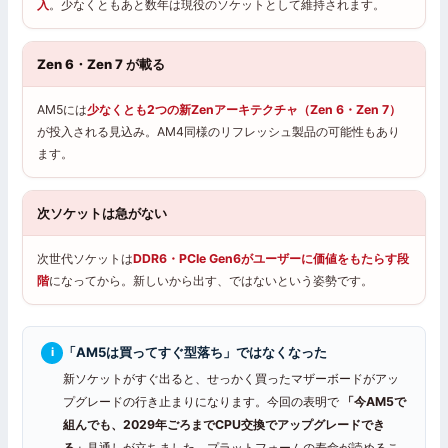
入
。少なくともあと数年は現役のソケットとして維持されます。
Zen 6・Zen 7 が載る
AM5には
少なくとも2つの新Zenアーキテクチャ（Zen 6・Zen 7）
が投入される見込み。AM4同様のリフレッシュ製品の可能性もあり
ます。
次ソケットは急がない
次世代ソケットは
DDR6・PCIe Gen6がユーザーに価値をもたらす段
階
になってから。新しいから出す、ではないという姿勢です。
「AM5は買ってすぐ型落ち」ではなくなった
i
新ソケットがすぐ出ると、せっかく買ったマザーボードがアッ
プグレードの行き止まりになります。今回の表明で
「今AM5で
組んでも、2029年ごろまでCPU交換でアップグレードでき
る」
見通しが立ちました。プラットフォームの寿命が読めるこ