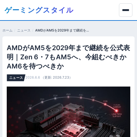
コ
ゲーミングスタイル
ン
テ
ン
ホーム
ニュース
AMDがAM5を2029年まで継続を公式表明｜Zen 6・7もAM5へ、今組むべきかAM6を待つべきか
ツ
へ
AMDがAM5を2029年まで継続を公式表
移
動
明｜Zen 6・7もAM5へ、今組むべきか
す
AM6を待つべきか
る
2026.6.6
（更新: 2026.7.23）
ニュース