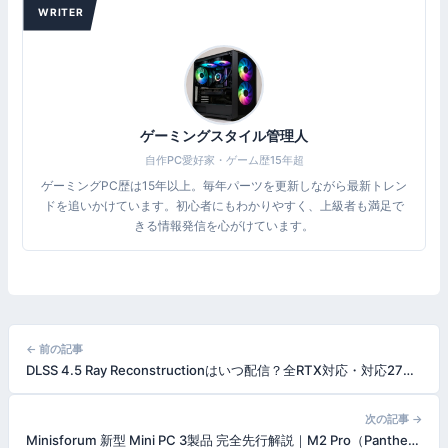
WRITER
ゲーミングスタイル管理人
自作PC愛好家・ゲーム歴15年超
ゲーミングPC歴は15年以上。毎年パーツを更新しながら最新トレン
ドを追いかけています。初心者にもわかりやすく、上級者も満足で
きる情報発信を心がけています。
投
← 前の記事
DLSS 4.5 Ray Reconstructionはいつ配信？全RTX対応・対応27ゲーム・DLSS 5との違いを解説
稿
ナ
次の記事 →
Minisforum 新型 Mini PC 3製品 完全先行解説｜M2 Pro（Panther Lake X9 388H）・M2（Core Ultra 7 356H・$575〜）・M2 Air-304（Wildcat Lake）の独自分析【2026年6月版】