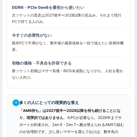
DDR6・PCIe Gen6を最初から使いたい
次ソケットの普及は2027後半〜2028以降の見込み。それまで現行
PCで待てる人のみ。
今すぐの必要性がない
既存PCで不満がなく、数年後の最新規格を一括で揃えたい長期待機
派。
初物の価格・不具合を許容できる
新ソケット初期はマザー高価・BIOS未成熟になりがち。人柱を厭わ
ない人向け。
多くの人にとっての現実的な答え
i
「AM6待ち」は2027後半〜2028以降を待ち続けることにな
り、現実的ではありません
。今PCが必要なら、2029年までサ
ポートが約束され、Zen 6・Zen 7へ載せ替えられるAM5で組む
のが合理的です。少し良いマザーを選んでおけば、数年先の