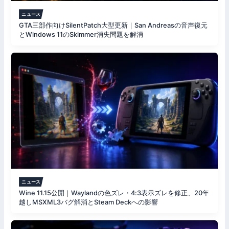
ニュース
GTA三部作向けSilentPatch大型更新｜San Andreasの音声復元
とWindows 11のSkimmer消失問題を解消
ニュース
Wine 11.15公開｜Waylandの色ズレ・4:3表示ズレを修正、20年
越しMSXML3バグ解消とSteam Deckへの影響