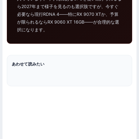
ら2027年まで様子を見るのも選択肢ですが、今すぐ
必要なら現行RDNA 4——特にRX 9070 XTか、予算
が限られるならRX 9060 XT 16GB——が合理的な選
択になります。
あわせて読みたい
グラフィックボード
グラフィックボード
グラフィックボード
Radeon RX 9000シリーズ 全モデル比較
RX 9060 XT レビュー｜16GB VRAM＋FSR 4でRTX 5060 Ti
ニュース
に挑む、コスパ最強ミドル
RTX 5060 vs RX 9060 XT どっちが買い？性能はAMD優勢
AMD RDNA 5の「性能2倍」は本当か｜次世代GPU技術を分析