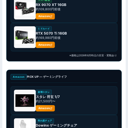
コスパ最強
RX 9070 XT 16GB
約109,800円前後
Amazon
ミドルハイ
RTX 5070 Ti 16GB
約169,980円前後
Amazon
※価格は2026年8月時点の目安・変動あり
PICK UP — ゲーミングライフ
Amazon
崩壊スタレ
スタレ 符玄 1/7
約21,500円〜
Amazon
売れ筋チェア
Dowinx ゲーミングチェア