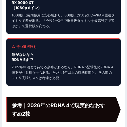
RX 9060 XT
（1080pメイン）
16GB版は長期使用に安心感あり。8GB版は$50安いがVRAM重視タ
イトルで差が出る。「今後2〜3年で重量級タイトルを最高設定で遊
ぶか」で選択肢が変わる。
△ 待つ選択肢も
急がないなら
RDNA 5まで
2027年中頃まで待てる余裕があるなら、RDNA 5登場後のRDNA 4
値下がりを狙う手もある。ただし1年以上の待機期間と、その間の
メモリ高騰リスクは考慮が必要。
参考｜2026年のRDNA 4で現実的なおす
すめ2枚