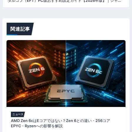
タルコフ（EFT）PC版おすすめ設定ガイド【2026年版】｜シャドウが最重要・TAA罠・Borderless入力遅延の全対策
ビ
ゲ
ー
関連記事
シ
ョ
ン
ニュース
AMD Zen 6cはEコアではない？Zen 6との違い・256コア
EPYC・Ryzenへの影響を解説