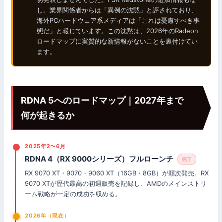
し。業界関係者からは「異例の沈黙」と評されており、
海外PCハードウェア系メディアは「これは憂慮すべき事
態だ」と報じています。この沈黙は、2026年のRadeon
ロードマップに実質的な新情報がないことを裏付けてい
ます。
RDNA 5へのロードマップ｜2027年まで
何が起きるか
2025年2〜6月
RDNA 4（RX 9000シリーズ）フルローンチ
完了
RX 9070 XT・9070・9060 XT（16GB・8GB）が順次発売。RX
9070 XTが歴代最高の初週販売を記録し、AMDのメインストリ
ーム戦略が一定の成功を収める。
2026年（現在）