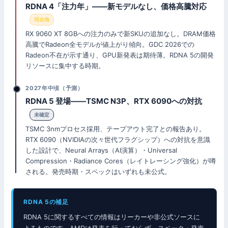
RDNA 4「注力年」——新モデルなし、価格高騰対応
現在地
RX 9060 XT 8GBへの注力のみで新SKUの追加なし。DRAM価格
高騰でRadeon全モデルが値上がり傾向。GDC 2026での
Radeon不在が示す通り、GPU新発表は期待薄。RDNA 5の開発
リソースに集中する時期。
2027年中頃（予測）
RDNA 5 登場——TSMC N3P、RTX 6090への対抗
未確定
TSMC 3nmプロセス採用、テープアウト完了との報告あり。
RTX 6090（NVIDIAの次々世代フラグシップ）への対抗を意識
した設計で、Neural Arrays（AI演算）・Universal
Compression・Radiance Cores（レイトレーシング強化）が噂
される。発売時期・スペックはいずれも未公式。
RDNA 5の補足
RDNA 5に関するすべての情報はリーカーや非公式ソースに
よるものです。AMDは発表を行っておらず、スペック・発売