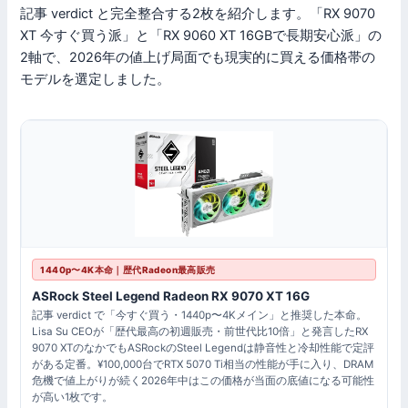
記事 verdict と完全整合する2枚を紹介します。「RX 9070
XT 今すぐ買う派」と「RX 9060 XT 16GBで長期安心派」の
2軸で、2026年の値上げ局面でも現実的に買える価格帯の
モデルを選定しました。
1440p〜4K本命｜歴代Radeon最高販売
ASRock Steel Legend Radeon RX 9070 XT 16G
記事 verdict で「今すぐ買う・1440p〜4Kメイン」と推奨した本命。
Lisa Su CEOが「歴代最高の初週販売・前世代比10倍」と発言したRX
9070 XTのなかでもASRockのSteel Legendは静音性と冷却性能で定評
がある定番。¥100,000台でRTX 5070 Ti相当の性能が手に入り、DRAM
危機で値上がりが続く2026年中はこの価格が当面の底値になる可能性
が高い1枚です。