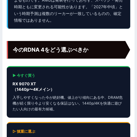
時期ともに変更される可能性があります。「2027年中頃」と
いう時期予測は複数のリーカーが一致しているものの、確定
情報ではありません。
今のRDNA 4をどう選ぶべきか
▶ 今すぐ買う
RX 9070 XT
（1440p〜4Kメイン）
入手しやすくなった今が絶好機。値上がり傾向にある中、DRAM危
機が続く限り今より安くなる保証はない。1440p/4Kを快適に遊び
たい人向けの最有力候補。
▷ 慎重に選ぶ