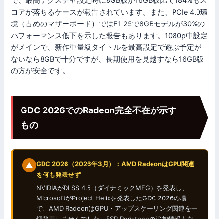
で、最高テクスチャ設定時に8GB版が16GB版比で184%もス
コアが落ちるケースが報告されています。また、PCIe 4.0環
境（古めのマザーボード）ではF1 25で8GBモデルが30%の
パフォーマンス低下を示した報告もあります。1080p中設定
がメインで、新作重量級タイトルを最高設定で遊ぶ予定が
ないなら8GBで十分ですが、長期使用を見越すなら16GB版
の方が安全です。
GDC 2026でのRadeon完全不在が示す
もの
GDC 2026（2026年3月）：AMD RadeonはGPU関連
を何も発表せず
NVIDIAがDLSS 4.5（ダイナミックMFG）を発表し、
MicrosoftがProject Helixを発表したGDC 2026の場
で、AMD RadeonはGPU・アップスケーリング関連を一
切発表しませんでした。FSR Redstoneの追加情報もな