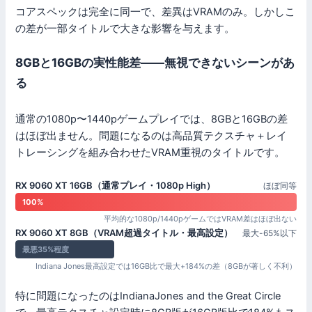
コアスペックは完全に同一で、差異はVRAMのみ。しかしこ
の差が一部タイトルで大きな影響を与えます。
8GBと16GBの実性能差——無視できないシーンがあ
る
通常の1080p〜1440pゲームプレイでは、8GBと16GBの差
はほぼ出ません。問題になるのは高品質テクスチャ＋レイ
トレーシングを組み合わせたVRAM重視のタイトルです。
RX 9060 XT 16GB（通常プレイ・1080p High）
ほぼ同等
100%
平均的な1080p/1440pゲームではVRAM差はほぼ出ない
RX 9060 XT 8GB（VRAM超過タイトル・最高設定）
最大-65%以下
最悪35%程度
Indiana Jones最高設定では16GB比で最大+184%の差（8GBが著しく不利）
特に問題になったのはIndianaJones and the Great Circle