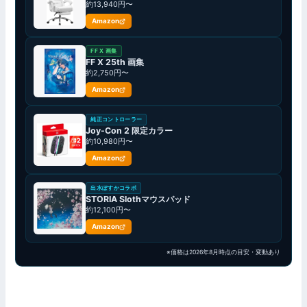
約13,940円〜
Amazon
FF X 画集
FF X 25th 画集
約2,750円〜
Amazon
純正コントローラー
Joy-Con 2 限定カラー
約10,980円〜
Amazon
出水ぽすかコラボ
STORIA Slothマウスパッド
約12,100円〜
Amazon
※価格は2026年8月時点の目安・変動あり