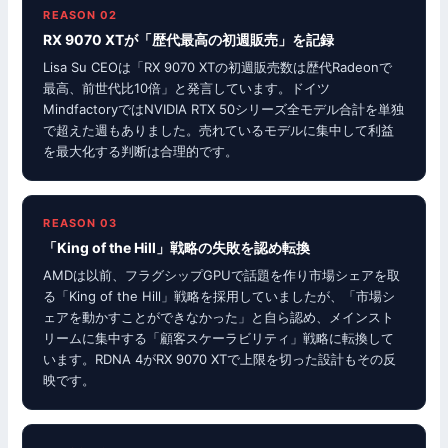
REASON 02
RX 9070 XTが「歴代最高の初週販売」を記録
Lisa Su CEOは「RX 9070 XTの初週販売数は歴代Radeonで
最高、前世代比10倍」と発言しています。ドイツ
MindfactoryではNVIDIA RTX 50シリーズ全モデル合計を単独
で超えた週もありました。売れているモデルに集中して利益
を最大化する判断は合理的です。
REASON 03
「King of the Hill」戦略の失敗を認め転換
AMDは以前、フラグシップGPUで話題を作り市場シェアを取
る「King of the Hill」戦略を採用していましたが、「市場シ
ェアを動かすことができなかった」と自ら認め、メインスト
リームに集中する「顧客スケーラビリティ」戦略に転換して
います。RDNA 4がRX 9070 XTで上限を切った設計もその反
映です。