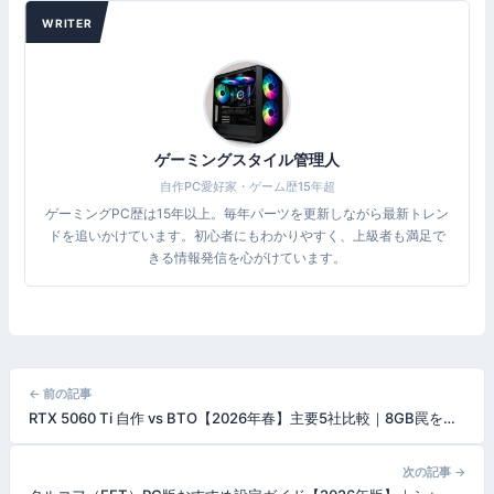
WRITER
ゲーミングスタイル管理人
自作PC愛好家・ゲーム歴15年超
ゲーミングPC歴は15年以上。毎年パーツを更新しながら最新トレン
ドを追いかけています。初心者にもわかりやすく、上級者も満足で
きる情報発信を心がけています。
投
← 前の記事
RTX 5060 Ti 自作 vs BTO【2026年春】主要5社比較｜8GB罠を回避して16GB版を正しく選ぶガイド
稿
ナ
次の記事 →