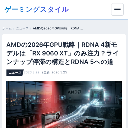
コ
ゲーミングスタイル
ン
テ
ン
ホーム
ニュース
AMDの2026年GPU戦略｜RDNA 4新モデルは「RX 9060 XT」のみ注力？ラインナップ停滞の構造とRDNA 5への道
ツ
へ
AMDの2026年GPU戦略｜RDNA 4新モ
移
動
デルは「RX 9060 XT」のみ注力？ライ
す
ンナップ停滞の構造とRDNA 5への道
る
2026.3.22
（更新: 2026.5.25）
ニュース