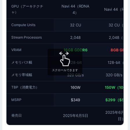
Navi 44（RDNA
GPU（アーキテクチ
Navi 44（RDN
ャ）
4）
Compute Units
32 CU
32 CU（同
Stream Processors
2,048
2,048（同
VRAM
16GB GDDR6
8GB GDD
メモリバス幅
128-bit
128-bit（
スクロールできます
メモリ帯域幅
320 GB/s
320 GB/s（
TBP（消費電力）
160W
150W（10W
MSRP
$349
$299（$50
2025年6月5
発売日
2025年6月5日
日）