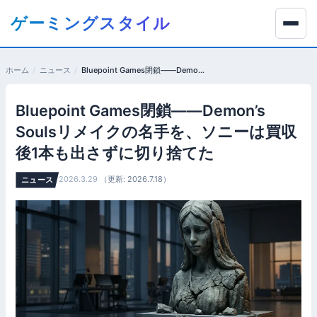
コ
ゲーミングスタイル
ン
テ
ン
ホーム
ニュース
Bluepoint Games閉鎖——Demon’s Soulsリメイクの名手を、ソニーは買収後1本も出さずに切り捨てた
ツ
へ
Bluepoint Games閉鎖——Demon’s
移
動
Soulsリメイクの名手を、ソニーは買収
す
後1本も出さずに切り捨てた
る
2026.3.29
（更新: 2026.7.18）
ニュース