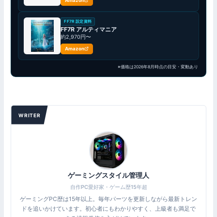
Amazon
FF7R 設定資料
FF7R アルティマニア
約2,970円〜
Amazon
※価格は2026年8月時点の目安・変動あり
WRITER
ゲーミングスタイル管理人
自作PC愛好家・ゲーム歴15年超
ゲーミングPC歴は15年以上。毎年パーツを更新しながら最新トレン
ドを追いかけています。初心者にもわかりやすく、上級者も満足で