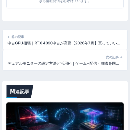
きる情報発信を心がけています。
投
← 前の記事
中古GPU相場｜RTX 4090中古が高騰【2026年7月】買っていい型番と避けるべき型番
稿
ナ
次の記事 →
デュアルモニターの設定方法と活用術｜ゲーム+配信・攻略を同時にこなす環境の作り方【2026年版】
ビ
ゲ
ー
関連記事
シ
ョ
ン