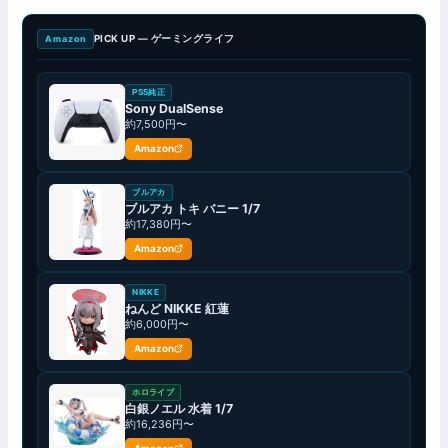
PICK UP — ゲーミングライフ
Amazon
PS5純正
Sony DualSense
約7,500円〜
Amazon
ブルアカ
ブルアカ トキ バニー 1/7
約17,380円〜
Amazon
NIKKE
ねんど NIKKE 紅蓮
約6,000円〜
Amazon
ホロライブ
白銀ノエル 水着 1/7
約16,236円〜