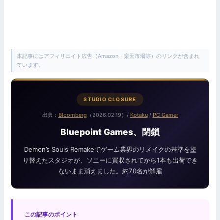
本記事にはアフィリエイト広告（Amazon・楽天市場等）のリンクが含まれ
ています。
STUDIO CLOSURE
出典：
Bloomberg
（2026.02.19）/
Kotaku
/
PC Gamer
Bluepoint Games、閉鎖
Demon’s Souls Remakeでゲーム業界のリメイクの基準を塗
り替えたスタジオが、ソニーに買収されてから1本も出荷でき
ないまま消えました。約70名が解雇
この記事のポイント