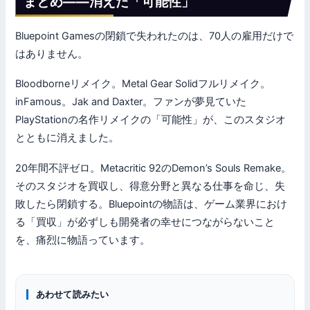
まとめ——消えた「可能性」
Bluepoint Gamesの閉鎖で失われたのは、70人の雇用だけで
はありません。
Bloodborneリメイク。Metal Gear Solidフルリメイク。
inFamous。Jak and Daxter。ファンが夢見ていた
PlayStationの名作リメイクの「可能性」が、このスタジオ
とともに消えました。
20年間不評ゼロ。Metacritic 92のDemon’s Souls Remake。
そのスタジオを買収し、得意分野と異なる仕事を命じ、失
敗したら閉鎖する。Bluepointの物語は、ゲーム業界におけ
る「買収」が必ずしも開発者の幸せにつながらないこと
を、痛烈に物語っています。
あわせて読みたい
ゲーミングPC
PCゲーム情報
ゲーミングPC