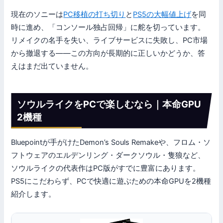
現在のソニーは
PC移植の打ち切り
と
PS5の大幅値上げ
を同
時に進め、「コンソール独占回帰」に舵を切っています。
リメイクの名手を失い、ライブサービスに失敗し、PC市場
から撤退する——この方向が長期的に正しいかどうか、答
えはまだ出ていません。
ソウルライクをPCで楽しむなら｜本命GPU
2機種
Bluepointが手がけたDemon’s Souls Remakeや、フロム・ソ
フトウェアのエルデンリング・ダークソウル・隻狼など、
ソウルライクの代表作はPC版がすでに豊富にあります。
PS5にこだわらず、PCで快適に遊ぶための本命GPUを2機種
紹介します。