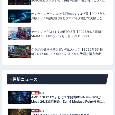
5090搭載フラグシップ9機を性能・安定性・コスパ・
保証の4軸100点で格付け
オンラインゲーム向け光回線おすすめ7選【2026年6
月版】｜ping実測比較とプロバイダ選びで失敗しない
完全ガイド
ゲーミングPCおすすめBTO 8選【2026年6月最新】
VRAM 16GB中心・17万円台〜RTX 5060
Ti/5070/5080搭載モデル
グラボの価格推移と買い時はいつ？【2026年6月最
新】RTX 50・RX 9000の値下がり予測と購入判断
最新ニュース
8/8
NEW
AMD「GFX1171」とは？未発表RDNA 4m GPUが
Mesa 26.3対応開始｜Zen 6 Medusa Point候補に浮
上
8/8
NEW