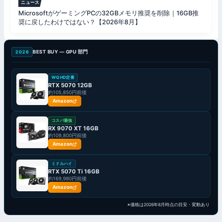
ニュース
MicrosoftがゲーミングPCの32GBメモリ推奨を削除｜16GB推
奨に戻したわけではない？【2026年8月】
BEST BUY — GPU 部門
2026
WQHD定番
RTX 5070 12GB
約105,850円前後
Amazon
コスパ最強
RX 9070 XT 16GB
約109,800円前後
Amazon
ミドルハイ
RTX 5070 Ti 16GB
約169,980円前後
Amazon
※価格は2026年8月時点の目安・変動あり