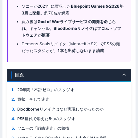
ソニーが2021年に買収した
Bluepoint Gamesを2026年
3月に閉鎖
。約70名が解雇
買収後は
God of Warライブサービスの開発を命じら
れ
、キャンセル。
Bloodborneリメイクはフロム・ソフ
トウェアが拒否
Demon’s Soulsリメイク（Metacritic 92）でPS5の顔
だったスタジオが、
1本も出荷しないまま消滅
目次
20年間「不評ゼロ」のスタジオ
買収、そして迷走
Bloodborneリメイクはなぜ実現しなかったのか
PS5世代で消えた8つのスタジオ
ソニーの「戦略迷走」の象徴