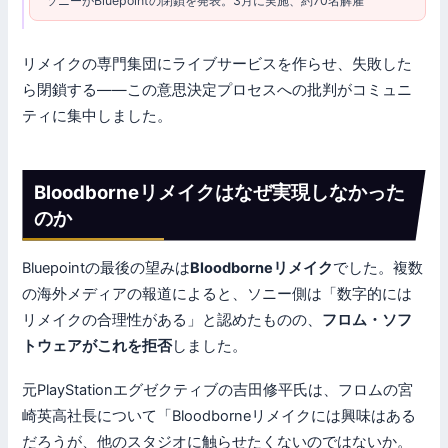
ソニーがBluepointの閉鎖を発表。3月に実施、約70名解雇
リメイクの専門集団にライブサービスを作らせ、失敗した
ら閉鎖する——この意思決定プロセスへの批判がコミュニ
ティに集中しました。
Bloodborneリメイクはなぜ実現しなかった
のか
Bluepointの最後の望みは
Bloodborneリメイク
でした。複数
の海外メディアの報道によると、ソニー側は「数字的には
リメイクの合理性がある」と認めたものの、
フロム・ソフ
トウェアがこれを拒否
しました。
元PlayStationエグゼクティブの吉田修平氏は、フロムの宮
崎英高社長について「Bloodborneリメイクには興味はある
だろうが、他のスタジオに触らせたくないのではないか。