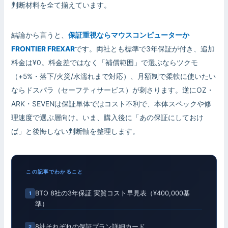
判断材料を全て揃えています。
結論から言うと、
保証重視ならマウスコンピューターか
FRONTIER FREXAR
です。両社とも標準で3年保証が付き、追加
料金は¥0。料金差ではなく「補償範囲」で選ぶならツクモ
（+5%・落下/火災/水濡れまで対応）、月額制で柔軟に使いたい
ならドスパラ（セーフティサービス）が刺さります。逆にOZ・
ARK・SEVENは保証単体ではコスト不利で、本体スペックや修
理速度で選ぶ層向け。いま、購入後に「あの保証にしておけ
ば」と後悔しない判断軸を整理します。
この記事でわかること
BTO 8社の3年保証 実質コスト早見表（¥400,000基
準）
8社それぞれの保証プラン詳細カード