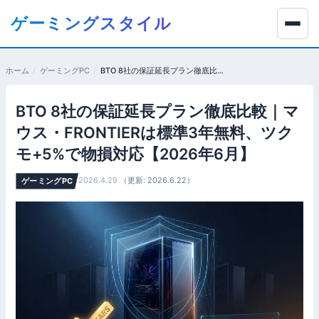
コ
ゲーミングスタイル
ン
テ
ン
ホーム
ゲーミングPC
BTO 8社の保証延長プラン徹底比較｜マウス・FRONTIERは標準3年無料、ツクモ+5%で物損対応【2026年6月】
ツ
へ
BTO 8社の保証延長プラン徹底比較｜マ
移
動
ウス・FRONTIERは標準3年無料、ツク
す
モ+5%で物損対応【2026年6月】
る
2026.4.29
（更新: 2026.6.22）
ゲーミングPC