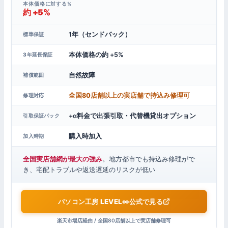
本体価格に対する%
約 +5%
1年（センドバック）
標準保証
本体価格の約 +5%
3年延長保証
自然故障
補償範囲
全国80店舗以上の実店舗で持込み修理可
修理対応
+α料金で出張引取・代替機貸出オプション
引取保証パック
購入時加入
加入時期
全国実店舗網が最大の強み
。地方都市でも持込み修理がで
き、宅配トラブルや返送遅延のリスクが低い
パソコン工房 LEVEL∞公式で見る
楽天市場店経由 / 全国80店舗以上で実店舗修理可