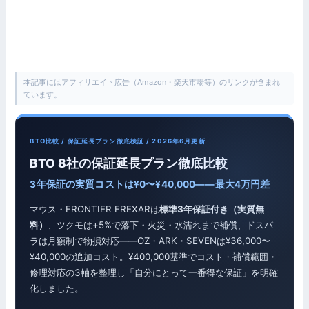
本記事にはアフィリエイト広告（Amazon・楽天市場等）のリンクが含まれ
ています。
BTO比較 / 保証延長プラン徹底検証 / 2026年6月更新
BTO 8社の保証延長プラン徹底比較
3年保証の実質コストは¥0〜¥40,000——最大4万円差
マウス・FRONTIER FREXARは
標準3年保証付き（実質無
料）
、ツクモは+5%で落下・火災・水濡れまで補償、ドスパ
ラは月額制で物損対応——OZ・ARK・SEVENは¥36,000〜
¥40,000の追加コスト。¥400,000基準でコスト・補償範囲・
修理対応の3軸を整理し「自分にとって一番得な保証」を明確
化しました。