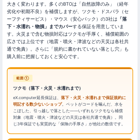
大きく変わります。多くのBTOは「自然故障のみ」（経年
劣化や初期不良）を補償しますが、ツクモ・ドスパラ（セ
ーフティサービス）・マウス（安心パック）の3社は
「落
下・水濡れ・物損」までカバー
する保証を用意していま
す。火災まで含む物損対応はツクモが手厚く、補償範囲の
広さでは上位です（地震・噴火・津波などの天災は各社共
通で免責）。さらに「規約に書かれていない落とし穴」も
購入前に把握しておくと安心です。
範囲 ①
ツクモ（落下・火災・水濡れまで）
eX.computer延長保証は、
落下・火災・水濡れまで保証規約に
明記する数少ないショップ
。ペットがコードを噛んだ、水を
こぼした、引っ越しで落とした——いずれもツクモなら補償
対象（地震・噴火・津波などの天災は各社共通で免責）。同
じ3年保証でも実質的な「保険の手厚さ」が他社の数倍です。