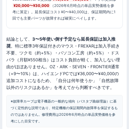
¥20,000〜¥30,000
（2026年6月時点の単品実勢価格を参
考に算定）。延長保証コスト¥0〜¥40,000は、保証期間内に1
回でも主要パーツが故障すれば確実にペイします。
結論として、
3〜5年使い倒す予定なら延長保証は加入推
奨
。特に標準3年保証付きのマウス・FREXARは加入手続き
不要、ツクモ（約+5%）・パソコン工房（約+5%）・ドス
パラ（月額¥550相当）はコスト負担が軽く、加入しない理
由がほぼありません。OZ・ARK・SEVEN・FRONTIER通常
（+9〜10%）は、ハイエンドPCでは¥36,000〜¥40,000の
追加コストになるため、「自分は何年使うか」「自然故障
以外のリスクはあるか」を考えてから判断すべきです。
※故障率カーブは電子機器の一般的な傾向（バスタブ曲線理論）に基
づく定性的な説明であり、特定機種の保証期間内故障率を保証するも
のではありません。修理費用は2026年6月時点の単品実勢価格を参
考にした目安です。