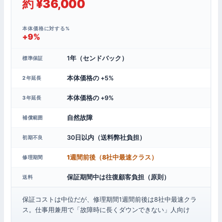
約 ¥36,000
本体価格に対する%
+9%
1年（センドバック）
標準保証
本体価格の +5%
2年延長
本体価格の +9%
3年延長
自然故障
補償範囲
30日以内（送料弊社負担）
初期不良
1週間前後（8社中最速クラス）
修理期間
保証期間中は往復顧客負担（原則）
送料
保証コストは中位だが、修理期間1週間前後は8社中最速クラ
ス。仕事用兼用で「故障時に長くダウンできない」人向け