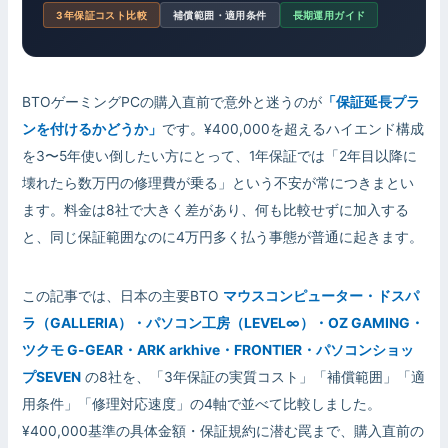
3年保証コスト比較
補償範囲・適用条件
長期運用ガイド
BTOゲーミングPCの購入直前で意外と迷うのが
「保証延長プラ
ンを付けるかどうか」
です。¥400,000を超えるハイエンド構成
を3〜5年使い倒したい方にとって、1年保証では「2年目以降に
壊れたら数万円の修理費が乗る」という不安が常につきまとい
ます。料金は8社で大きく差があり、何も比較せずに加入する
と、同じ保証範囲なのに4万円多く払う事態が普通に起きます。
この記事では、日本の主要BTO
マウスコンピューター・ドスパ
ラ（GALLERIA）・パソコン工房（LEVEL∞）・OZ GAMING・
ツクモ G-GEAR・ARK arkhive・FRONTIER・パソコンショッ
プSEVEN
の8社を、「3年保証の実質コスト」「補償範囲」「適
用条件」「修理対応速度」の4軸で並べて比較しました。
¥400,000基準の具体金額・保証規約に潜む罠まで、購入直前の