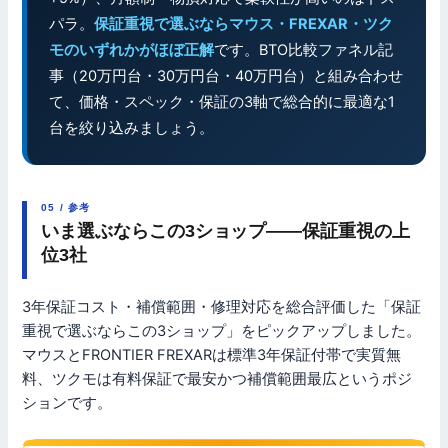
パラ。
保証重視で選ぶならマウス・FREXAR・ツク
モのいずれかがほぼ正解
です。BTO比較ファネル記
事（20万円台・30万円台・40万円台）と組み合わせ
て、価格・スペック・保証の3軸で総合的に最適な1
台を絞り込みましょう。
05 / 参考
いま選ぶならこの3ショップ——保証重視の上
位3社
3年保証コスト・補償範囲・修理対応を総合評価した「保証
重視で選ぶならこの3ショップ」をピックアップしました。
マウスとFRONTIER FREXARは標準3年保証付帯で実質無
料、ツクモは有料保証で最安かつ補償範囲最広というポジ
ションです。