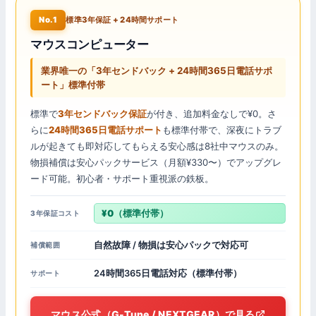
No.1
標準3年保証 + 24時間サポート
マウスコンピューター
業界唯一の「3年センドバック + 24時間365日電話サポ
ート」標準付帯
標準で
3年センドバック保証
が付き、追加料金なしで¥0。さ
らに
24時間365日電話サポート
も標準付帯で、深夜にトラブ
ルが起きても即対応してもらえる安心感は8社中マウスのみ。
物損補償は安心パックサービス（月額¥330〜）でアップグレ
ード可能。初心者・サポート重視派の鉄板。
¥0（標準付帯）
3年保証コスト
自然故障 / 物損は安心パックで対応可
補償範囲
24時間365日電話対応（標準付帯）
サポート
マウス公式（G-Tune / NEXTGEAR）で見る