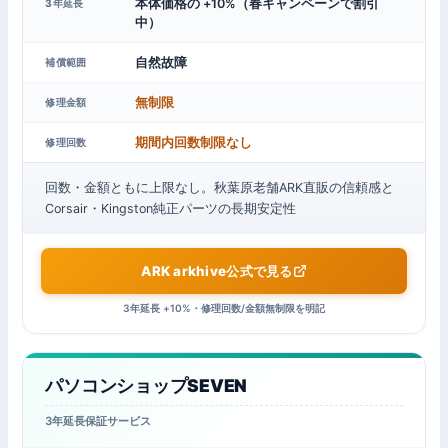
本体価格の +10%（春キャンペーンで割引
3年延長
中）
自然故障
補償範囲
無制限
修理金額
期間内回数制限なし
修理回数
回数・金額ともに上限なし。秋葉原老舗ARK直販の信頼感と
Corsair・Kingston純正パーツの長期安定性
ARK arkhive公式で見る
3年延長 +10%・修理回数/金額無制限を明記
パソコンショップSEVEN
3年延長保証サービス