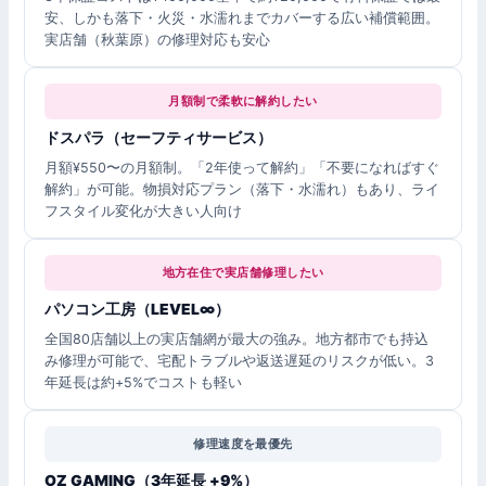
安、しかも落下・火災・水濡れまでカバーする広い補償範囲。
実店舗（秋葉原）の修理対応も安心
月額制で柔軟に解約したい
ドスパラ（セーフティサービス）
月額¥550〜の月額制。「2年使って解約」「不要になればすぐ
解約」が可能。物損対応プラン（落下・水濡れ）もあり、ライ
フスタイル変化が大きい人向け
地方在住で実店舗修理したい
パソコン工房（LEVEL∞）
全国80店舗以上の実店舗網が最大の強み。地方都市でも持込
み修理が可能で、宅配トラブルや返送遅延のリスクが低い。3
年延長は約+5%でコストも軽い
修理速度を最優先
OZ GAMING（3年延長 +9%）