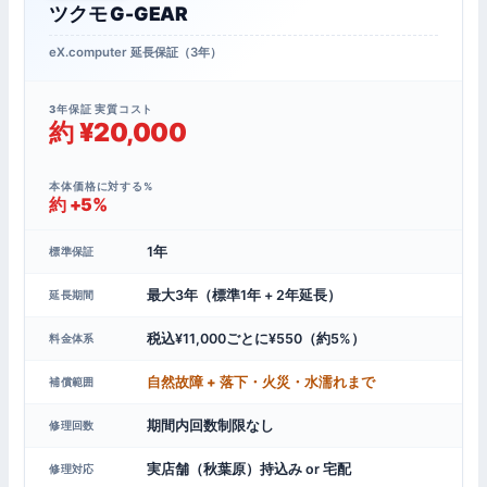
ツクモ G-GEAR
eX.computer 延長保証（3年）
3年保証 実質コスト
約 ¥20,000
本体価格に対する%
約 +5%
1年
標準保証
最大3年（標準1年 + 2年延長）
延長期間
税込¥11,000ごとに¥550（約5%）
料金体系
自然故障 + 落下・火災・水濡れまで
補償範囲
期間内回数制限なし
修理回数
実店舗（秋葉原）持込み or 宅配
修理対応