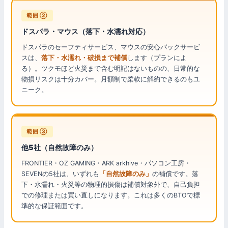
範囲 ②
ドスパラ・マウス（落下・水濡れ対応）
ドスパラのセーフティサービス、マウスの安心パックサービ
スは、
落下・水濡れ・破損まで補償
します（プランによ
る）。ツクモほど火災まで含む明記はないものの、日常的な
物損リスクは十分カバー。月額制で柔軟に解約できるのもユ
ニーク。
範囲 ③
他5社（自然故障のみ）
FRONTIER・OZ GAMING・ARK arkhive・パソコン工房・
SEVENの5社は、いずれも
「自然故障のみ」
の補償です。落
下・水濡れ・火災等の物理的損傷は補償対象外で、自己負担
での修理または買い直しになります。これは多くのBTOで標
準的な保証範囲です。