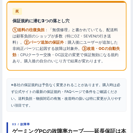
罠
保証規約に潜む3つの落とし穴
①送料の往復負担
：「無償修理」と書かれていても、配送料
は顧客負担のショップが多数（特にOZ・SEVENの行き送
料）。
②パーツ追加の保証外
：購入後にユーザーが追加した
非純正パーツに起因する故障は対象外。
③改造・OCの自動失
効
：CPUクーラー交換・OC設定の変更で保証無効になる規約
あり。購入後の自分のいじり方で結果が変わります。
※各社の保証規約は予告なく変更されることがあります。購入時は必
ず公式サイトの最新の保証規約・FAQページで条件をご確認くださ
い。送料負担・物損対応の有無・改造時の扱いは特に変更が入りやす
い項目です。
03 / 故障率
ゲーミングPCの故障率カーブ——延長保証は本