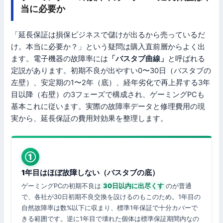
当に必要か
「延長保証は損保ビジネスで儲けが出るから売っているだ
け。本当に必要か？」という疑問は購入直前層からよく出
ます。電子機器の故障率には
「バスタブ曲線」
と呼ばれる
定説があります。初期不良が出やすい0〜30日（バスタブの
左壁）、安定期の1〜2年（底）、経年劣化で再上昇する3年
目以降（右壁）の3フェーズで構成され、ゲーミングPCも
基本これに従います。実際の故障率データと修理費用の現
実から、延長保証の費用対効果を整理します。
①
1年目はほぼ故障しない（バスタブの底）
ゲーミングPCの初期不良は
30日以内に出尽くす
のが普通
で、各社が30日初期不良交換を設けるのもこのため。1年目の
自然故障率は数%以下に収まり、標準1年保証で十分カバーで
きる範囲です。逆に1年目で壊れた個体は標準保証期間内なの