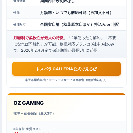
期間内回数制限なし
修理回数
月額制・いつでも解約可能（再加入不可）
特徴
全国実店舗（秋葉原本店ほか）持込み or 宅配
修理対応
月額制で柔軟性が最大の特徴
。「2年使ったら解約」「不要
になれば即解約」が可能。物損対応プランは8社中3社のみ
で、2026年2月改定で保証期間が最長5年に延長
ドスパラ GALLERIA公式で見る
楽天市場店経由 / セーフティサービス月額制（物損対応あり）
OZ GAMING
標準 + 延長保証（最大3年）
3年保証 実質コスト