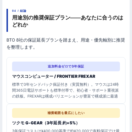
04 / 結論
用途別の推奨保証プラン——あなたに合うのは
どれか
BTO 8社の保証延長プランを踏まえ、用途・優先軸別に推奨
を整理します。
追加料金ゼロで3年保証
マウスコンピューター / FRONTIER FREXAR
標準で3年センドバック保証付き（実質無料）。マウスは24時
間365日電話サポートも標準付帯で、初心者・サポート重視派
の鉄板。FREXARは構成バリエーションが豊富で構成派に最適
補償範囲を最広にしたい
ツクモ G-GEAR（3年延長 約+5%）
3年保証コストは¥400,000基準で約¥20,000で有料保証では最