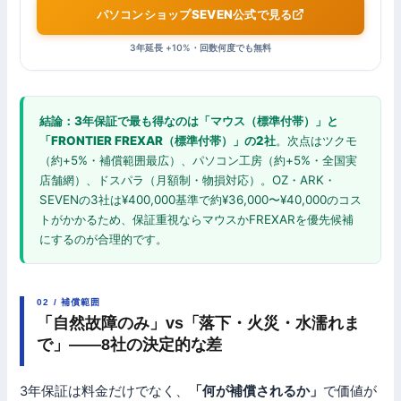
パソコンショップSEVEN公式で見る
3年延長 +10%・回数何度でも無料
結論：3年保証で最も得なのは「マウス（標準付帯）」と
「FRONTIER FREXAR（標準付帯）」の2社
。次点はツクモ
（約+5%・補償範囲最広）、パソコン工房（約+5%・全国実
店舗網）、ドスパラ（月額制・物損対応）。OZ・ARK・
SEVENの3社は¥400,000基準で約¥36,000〜¥40,000のコス
トがかかるため、保証重視ならマウスかFREXARを優先候補
にするのが合理的です。
02 / 補償範囲
「自然故障のみ」vs「落下・火災・水濡れま
で」——8社の決定的な差
3年保証は料金だけでなく、
「何が補償されるか」
で価値が