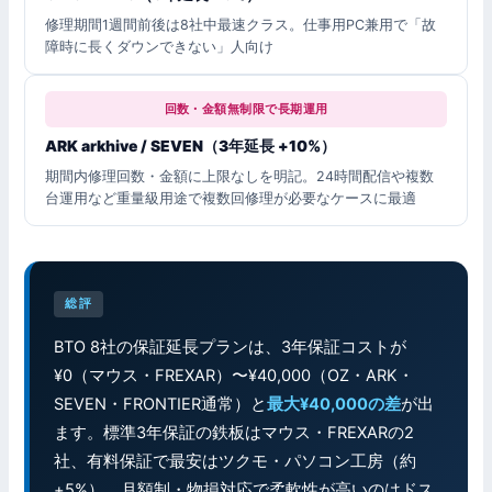
修理期間1週間前後は8社中最速クラス。仕事用PC兼用で「故
障時に長くダウンできない」人向け
回数・金額無制限で長期運用
ARK arkhive / SEVEN（3年延長 +10%）
期間内修理回数・金額に上限なしを明記。24時間配信や複数
台運用など重量級用途で複数回修理が必要なケースに最適
総評
BTO 8社の保証延長プランは、3年保証コストが
¥0（マウス・FREXAR）〜¥40,000（OZ・ARK・
SEVEN・FRONTIER通常）と
最大¥40,000の差
が出
ます。標準3年保証の鉄板はマウス・FREXARの2
社、有料保証で最安はツクモ・パソコン工房（約
+5%）、月額制・物損対応で柔軟性が高いのはドス