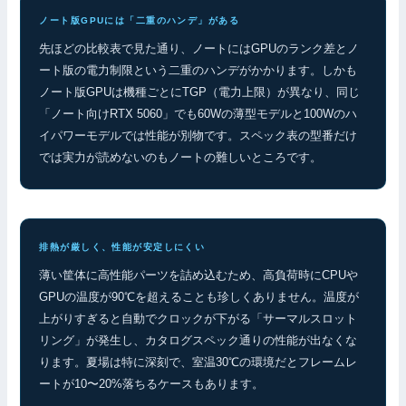
ノート版GPUには「二重のハンデ」がある
先ほどの比較表で見た通り、ノートにはGPUのランク差とノ
ート版の電力制限という二重のハンデがかかります。しかも
ノート版GPUは機種ごとにTGP（電力上限）が異なり、同じ
「ノート向けRTX 5060」でも60Wの薄型モデルと100Wのハ
イパワーモデルでは性能が別物です。スペック表の型番だけ
では実力が読めないのもノートの難しいところです。
排熱が厳しく、性能が安定しにくい
薄い筐体に高性能パーツを詰め込むため、高負荷時にCPUや
GPUの温度が90℃を超えることも珍しくありません。温度が
上がりすぎると自動でクロックが下がる「サーマルスロット
リング」が発生し、カタログスペック通りの性能が出なくな
ります。夏場は特に深刻で、室温30℃の環境だとフレームレ
ートが10〜20%落ちるケースもあります。