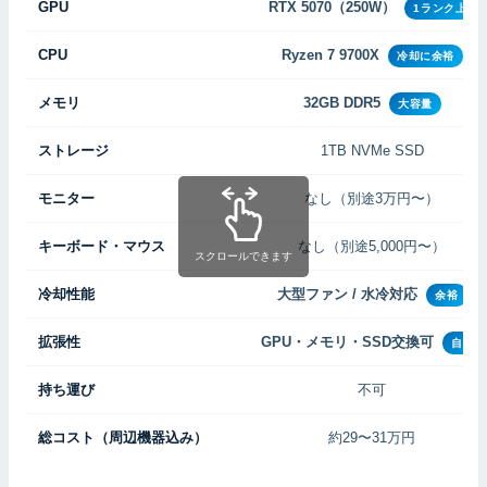
GPU
RTX 5070（250W）
1ランク上
CPU
Ryzen 7 9700X
冷却に余裕
メモリ
32GB DDR5
大容量
ストレージ
1TB NVMe SSD
モニター
なし（別途3万円〜）
キーボード・マウス
なし（別途5,000円〜）
スクロールできます
冷却性能
大型ファン / 水冷対応
余裕
拡張性
GPU・メモリ・SSD交換可
自由
持ち運び
不可
総コスト（周辺機器込み）
約29〜31万円