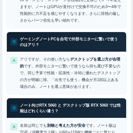
ますが、ノートはGPUが直付けで交換不可のため3〜4年で
性能的に力不足を感じやすくなります。さらに排熱の厳し
さからパーツ劣化も早い傾向です。
ゲーミングノートPCを自宅で外部モニターに繋いで使う
のはアリ？
アリですが、その使い方なら
デスクトップを選ぶ方が合理
的
です。外部モニターに繋いで使うなら持ち運び不要なの
で、同じ予算で性能・拡張性・冷却に優れたデスクトップ
の方が明確に得。「出先でも使う」機会が月1回以上ある
場合のみ、ノートを選ぶ意味があります。
ノート向けRTX 5060 と デスクトップ版 RTX 5060 では性
能はどれくらい違う？
名前は同じでも
別物と考えた方が安全
です。ノート版は
TGP（消費電力上限）が60〜115Wと機種ごとに異なり、