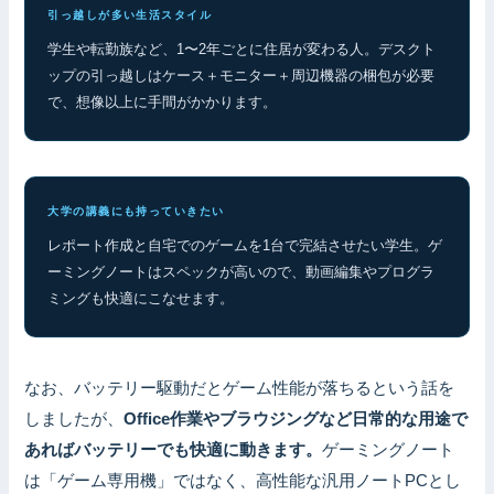
引っ越しが多い生活スタイル
学生や転勤族など、1〜2年ごとに住居が変わる人。デスクト
ップの引っ越しはケース＋モニター＋周辺機器の梱包が必要
で、想像以上に手間がかかります。
大学の講義にも持っていきたい
レポート作成と自宅でのゲームを1台で完結させたい学生。ゲ
ーミングノートはスペックが高いので、動画編集やプログラ
ミングも快適にこなせます。
なお、バッテリー駆動だとゲーム性能が落ちるという話を
しましたが、
Office作業やブラウジングなど日常的な用途で
あればバッテリーでも快適に動きます。
ゲーミングノート
は「ゲーム専用機」ではなく、高性能な汎用ノートPCとし