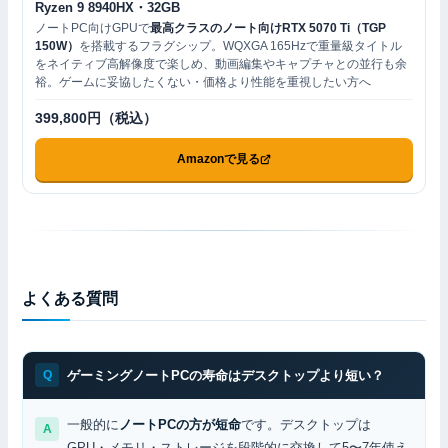
Ryzen 9 8940HX・32GB
ノートPC向けGPUで
最高クラスのノート向けRTX 5070 Ti（TGP
150W）
を搭載するフラグシップ。WQXGA 165Hzで重量級タイトル
をネイティブ高解像度で楽しめ、動画編集やキャプチャとの並行も余
裕。ゲームに妥協したくない・価格より性能を重視したい方へ
399,800円（税込）
Amazonで見る
よくある質問
ゲーミングノートPCの寿命はデスクトップより短い？
一般的に
ノートPCの方が短命
です。デスクトップは
GPU・メモリ・ストレージを段階的に交換して5〜7年使え