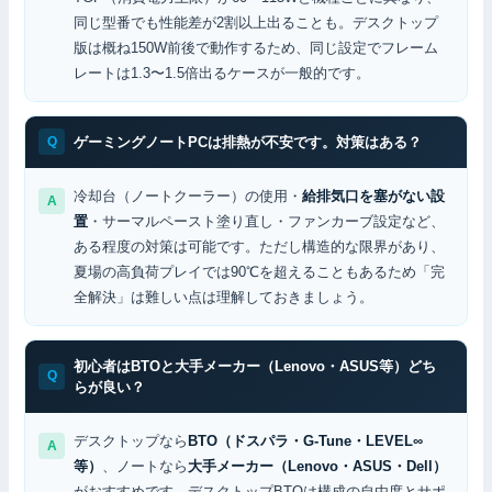
同じ型番でも性能差が2割以上出ることも。デスクトップ
版は概ね150W前後で動作するため、同じ設定でフレーム
レートは1.3〜1.5倍出るケースが一般的です。
ゲーミングノートPCは排熱が不安です。対策はある？
冷却台（ノートクーラー）の使用・
給排気口を塞がない設
置
・サーマルペースト塗り直し・ファンカーブ設定など、
ある程度の対策は可能です。ただし構造的な限界があり、
夏場の高負荷プレイでは90℃を超えることもあるため「完
全解決」は難しい点は理解しておきましょう。
初心者はBTOと大手メーカー（Lenovo・ASUS等）どち
らが良い？
デスクトップなら
BTO（ドスパラ・G-Tune・LEVEL∞
等）
、ノートなら
大手メーカー（Lenovo・ASUS・Dell）
がおすすめです。デスクトップBTOは構成の自由度とサポ