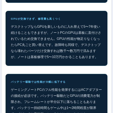
GPUが交換できず、修理費も高くつく
デスクトップならGPUを新しいものに入れ替えて5〜7年使い
続けることもできますが、ノートPCのGPUは基板に直付けさ
れているため交換できません。GPUの性能が物足りなくなっ
たらPC丸ごと買い替えです。故障時も同様で、デスクトップ
なら壊れたパーツだけ交換すれば数千〜数万円で済みます
が、ノートは基板修理で5〜10万円かかることもあります。
バッテリー駆動では性能が大幅に低下する
ゲーミングノートPCのフル性能を発揮するにはACアダプター
の接続が必須です。バッテリー駆動だとGPUの消費電力が制
限され、フレームレートが半分以下に落ちることもありま
す。バッテリー持続時間もゲーム中は1〜2時間程度が限界