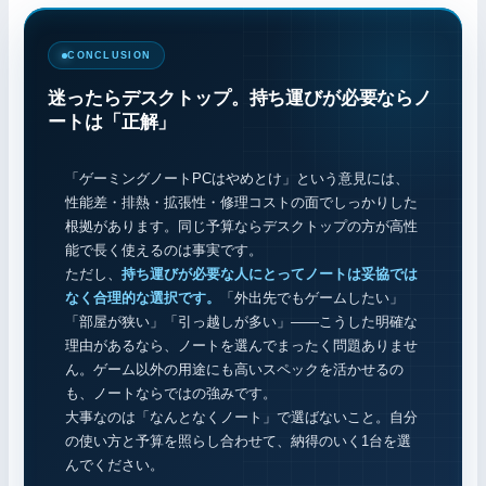
CONCLUSION
迷ったらデスクトップ。持ち運びが必要ならノ
ートは「正解」
「ゲーミングノートPCはやめとけ」という意見には、
性能差・排熱・拡張性・修理コストの面でしっかりした
根拠があります。同じ予算ならデスクトップの方が高性
能で長く使えるのは事実です。
ただし、
持ち運びが必要な人にとってノートは妥協では
なく合理的な選択です。
「外出先でもゲームしたい」
「部屋が狭い」「引っ越しが多い」——こうした明確な
理由があるなら、ノートを選んでまったく問題ありませ
ん。ゲーム以外の用途にも高いスペックを活かせるの
も、ノートならではの強みです。
大事なのは「なんとなくノート」で選ばないこと。自分
の使い方と予算を照らし合わせて、納得のいく1台を選
んでください。