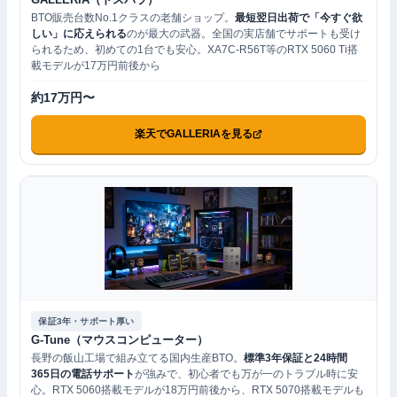
BTO販売台数No.1クラスの老舗ショップ。
最短翌日出荷で「今すぐ欲
しい」に応えられる
のが最大の武器。全国の実店舗でサポートも受け
られるため、初めての1台でも安心。XA7C-R56T等のRTX 5060 Ti搭
載モデルが17万円前後から
約17万円〜
楽天でGALLERIAを見る
保証3年・サポート厚い
G-Tune（マウスコンピューター）
長野の飯山工場で組み立てる国内生産BTO。
標準3年保証と24時間
365日の電話サポート
が強みで、初心者でも万が一のトラブル時に安
心。RTX 5060搭載モデルが18万円前後から、RTX 5070搭載モデルも