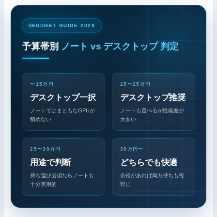
BUDGET GUIDE 2026
予算帯別
ノート vs デスクトップ 判定
〜15万円
15〜25万円
デスクトップ一択
デスクトップ推奨
ノートではまともなGPUが
ノートも選べるが性能差が
積めない
大きい
25〜30万円
30万円〜
用途で判断
どちらでも快適
持ち運び必須ならノートも
余裕があれば両方持ちも視
十分実用的
野に