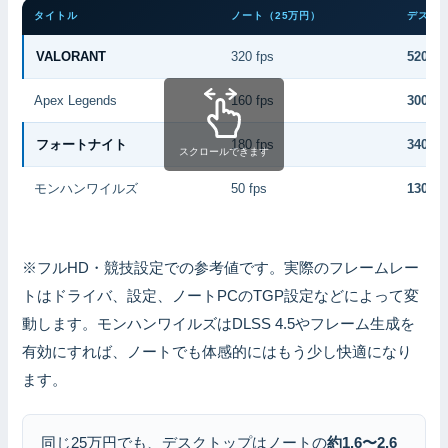
タイトル
ノート（25万円）
デスク
VALORANT
320 fps
520 fp
Apex Legends
160 fps
300 fp
フォートナイト
180 fps
340 fp
スクロールできます
モンハンワイルズ
50 fps
130 fp
※フルHD・競技設定での参考値です。実際のフレームレー
トはドライバ、設定、ノートPCのTGP設定などによって変
動します。モンハンワイルズはDLSS 4.5やフレーム生成を
有効にすれば、ノートでも体感的にはもう少し快適になり
ます。
同じ25万円でも、デスクトップはノートの
約1.6〜2.6