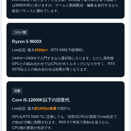
は9800X3Dに劣りますが、ゲームと動画配信・編集を並行するなら
総合バランスに優れています。
コスパ型
Ryzen 5 9600X
Low設定: 最大
280fps+
（RTX 5060 Ti使用時）
144Hz〜240Hzで入門するなら選択肢に入ります。ただし高性能
GPUとの組み合わせではCPUがボトルネックになりやすく、RTX
5070以上との組み合わせは効果が薄くなります。
注意
Core i5-12600K以下の旧世代
Low設定: 最大
約180fps前後
で頭打ち
GPUをRTX 5060 Tiに交換しても、旧世代CPUが原因でLow設定で
のfpsが大幅に制限されます。R6S Xで本気で高fpsを追うなら、
CPU側の更新が先決です。