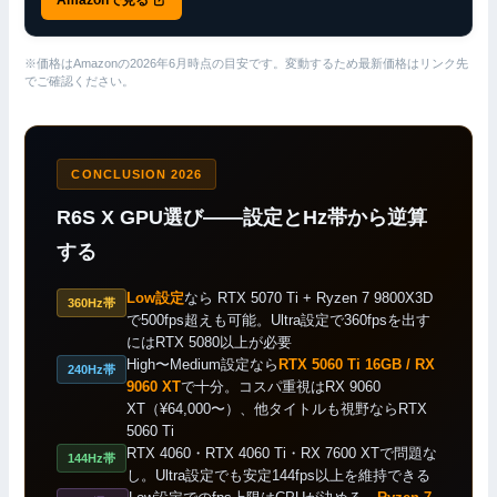
※価格はAmazonの2026年6月時点の目安です。変動するため最新価格はリンク先
でご確認ください。
CONCLUSION 2026
R6S X GPU選び——設定とHz帯から逆算
する
Low設定
なら RTX 5070 Ti + Ryzen 7 9800X3D
360Hz帯
で500fps超えも可能。Ultra設定で360fpsを出す
にはRTX 5080以上が必要
High〜Medium設定なら
RTX 5060 Ti 16GB / RX
240Hz帯
9060 XT
で十分。コスパ重視はRX 9060
XT（¥64,000〜）、他タイトルも視野ならRTX
5060 Ti
RTX 4060・RTX 4060 Ti・RX 7600 XTで問題な
144Hz帯
し。Ultra設定でも安定144fps以上を維持できる