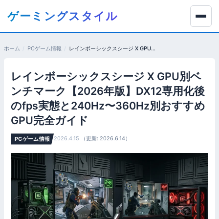
コ
ゲーミングスタイル
ン
テ
ン
ホーム
PCゲーム情報
レインボーシックスシージ X GPU別ベンチマーク【2026年版】DX12専用化後のfps実態と240Hz〜360Hz別おすすめGPU完全ガイド
ツ
へ
レインボーシックスシージ X GPU別ベ
移
動
ンチマーク【2026年版】DX12専用化後
す
のfps実態と240Hz〜360Hz別おすすめ
る
GPU完全ガイド
2026.4.15
（更新: 2026.6.14）
PCゲーム情報