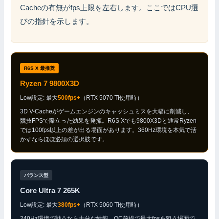
Cacheの有無がfps上限を左右します。ここではCPU選
びの指針を示します。
R6S X 最推奨
Ryzen 7 9800X3D
Low設定: 最大
500fps+
（RTX 5070 Ti使用時）
3D V-Cacheがゲームエンジンのキャッシュミスを大幅に削減し、
競技FPSで際立った効果を発揮。R6S Xでも9800X3Dと通常Ryzen
では100fps以上の差が出る場面があります。360Hz環境を本気で活
かすならほぼ必須の選択肢です。
バランス型
Core Ultra 7 265K
Low設定: 最大
380fps+
（RTX 5060 Ti使用時）
240Hz環境で戦うなら十分な性能。OC前提で最大fpsを狙う場面で