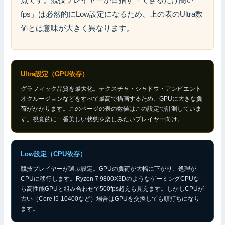
fps」は必然的にLow設定になるため、上の表のUltra数
値とは意味が大きく異なります。
Ultra設定（GPU依存）
グラフィック品質を最大化。テクスチャ・シャドウ・アンビエント
オクルージョンなどをすべて最高で描画するため、GPUに大きな負
荷がかかります。このページの表の数値はこの設定で計測していま
す。視覚的に一番美しい状態を楽しみたいプレイヤー向け。
Low設定（CPU依存）
競技プレイヤーが選ぶ設定。GPUの負荷が大幅に下がり、処理が
CPUに移行します。Ryzen 7 9800X3DのようなゲーミングCPUな
ら高性能GPUと組み合わせで500fps超えも見えます。しかしCPUが
古い（Core i5-10400など）場合はGPUを交換しても頭打ちになり
ます。