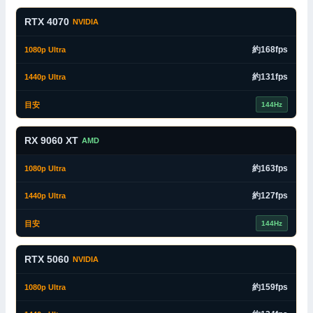
RTX 4070
NVIDIA
約168fps
約131fps
144Hz
RX 9060 XT
AMD
約163fps
約127fps
144Hz
RTX 5060
NVIDIA
約159fps