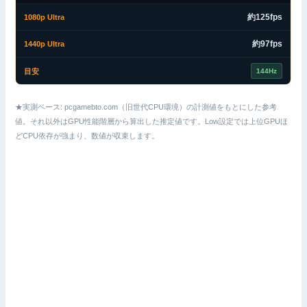
約125fps
約97fps
144Hz
★実測ベース: pcgamebto.com（旧世代CPU環境）の計測値をもとにした参考
値。それ以外はGPU性能階層から算出した推定値です。Low設定では上位GPUほ
どCPU依存が強まり、数値が収束します。