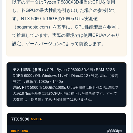
以下のデータはRyzen 7 9800X3D相当のCPUを使用
し、各GPUの最大性能を引き出した場合の参考値で
す。RTX 5060 Ti 16GBの1080p Ultra実測値
（pcgamebto.com）を基準に、GPU性能階層を参照し
て推算しています。実際の環境では使用CPUやメモリ
設定、ゲームバージョンによって前後します。
テスト環境（参考）:
CPU: Ryzen 7 9800X3D相当 / RAM: 32GB
DDR5-6000 / OS: Windows 11 / API: DirectX 12 / 設定: Ultra（最高
設定） / 解像度: 1080p・1440p
注記:
RTX 5060 Ti 16GBの1080p Ultra実測値は旧世代CPU環境で
の約187fpsを基準に現代CPU相当に補正した参考値です。すべて
の数値は「参考値」であり保証値ではありません。
RTX 5090
NVIDIA
約383fps