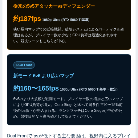
従来の5v5アタッカーvsディフェンダー
約187fps
1080p Ultra (RTX 5060 Ti基準)
狭い屋内マップでの近接戦闘。破壊システムによるパーティクル処
理はあるが、プレイヤー数が少なくGPU負荷は最適化されやす
い。競技シーンもこちらが中心。
Dual Front
新モード 6v6 より広いマップ
約160〜165fps
1080p Ultra (RTX 5060 Ti基準・推定)
6v6のより大規模な戦闘モード。プレイヤー数の増加と広いマップ
によりGPU負荷が増大。Core Siegeと比べて同条件で10〜15%前
後のfps低下が見込まれる。ランクマッチはCore Siegeが中心のた
め、競技目的なら参考値として捉えてください。
Dual Frontでfpsが低下する主な要因は、視野内に入るプレイ