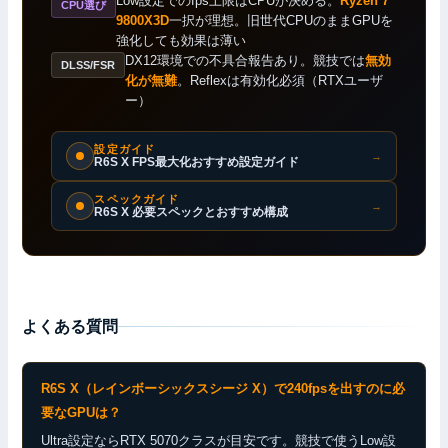
Low設定でのfps上限はCPUが決める。
Ryzen 7
CPU選び
9800X3D
一択が理想。旧世代CPUのままGPUを
強化しても効果は薄い
DX12環境での不具合報告あり。競技では
無効
DLSS/FSR
化が無難
。Reflexは有効化必須（RTXユーザ
ー）
設定ガイド
→
R6S X FPS最大化おすすめ設定ガイド
スペックガイド
→
R6S X 必要スペックとおすすめ構成
よくある質問
R6S X（レインボーシックスシージ X）で240fpsを出すのに必
要なGPUは？
Ultra設定ならRTX 5070クラスが目安です。競技で使うLow設