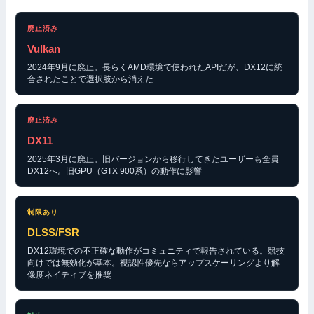
廃止済み
Vulkan
2024年9月に廃止。長らくAMD環境で使われたAPIだが、DX12に統
合されたことで選択肢から消えた
廃止済み
DX11
2025年3月に廃止。旧バージョンから移行してきたユーザーも全員
DX12へ。旧GPU（GTX 900系）の動作に影響
制限あり
DLSS/FSR
DX12環境での不正確な動作がコミュニティで報告されている。競技
向けでは無効化が基本。視認性優先ならアップスケーリングより解
像度ネイティブを推奨