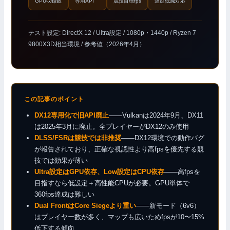
GPU収録数
専用API
競技目標fps
遅延低減対応
テスト設定: DirectX 12 / Ultra設定 / 1080p・1440p / Ryzen 7
9800X3D相当環境 / 参考値（2026年4月）
この記事のポイント
DX12専用化で旧API廃止
——Vulkanは2024年9月、DX11
は2025年3月に廃止。全プレイヤーがDX12のみ使用
DLSS/FSRは競技では非推奨
——DX12環境での動作バグ
が報告されており、正確な視認性より高fpsを優先する競
技では効果が薄い
Ultra設定はGPU依存、Low設定はCPU依存
——高fpsを
目指すなら低設定＋高性能CPUが必要。GPU単体で
360fps達成は難しい
Dual FrontはCore Siegeより重い
——新モード（6v6）
はプレイヤー数が多く、マップも広いためfpsが10〜15%
低下する傾向