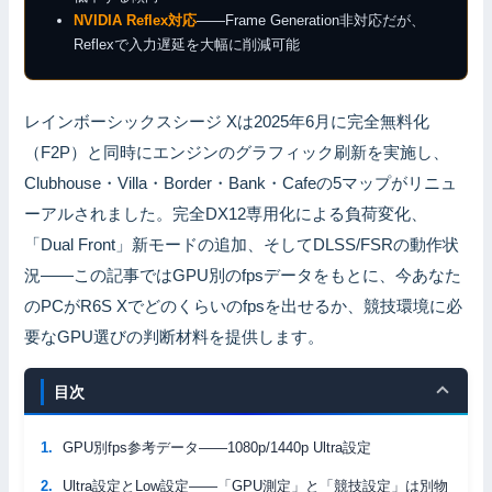
NVIDIA Reflex対応
——Frame Generation非対応だが、
Reflexで入力遅延を大幅に削減可能
レインボーシックスシージ Xは2025年6月に完全無料化
（F2P）と同時にエンジンのグラフィック刷新を実施し、
Clubhouse・Villa・Border・Bank・Cafeの5マップがリニュ
ーアルされました。完全DX12専用化による負荷変化、
「Dual Front」新モードの追加、そしてDLSS/FSRの動作状
況——この記事ではGPU別のfpsデータをもとに、今あなた
のPCがR6S Xでどのくらいのfpsを出せるか、競技環境に必
要なGPU選びの判断材料を提供します。
目次
GPU別fps参考データ——1080p/1440p Ultra設定
Ultra設定とLow設定——「GPU測定」と「競技設定」は別物