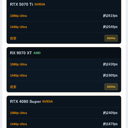
RTX 5070 Ti
NVIDIA
約261fps
約204fps
360Hz
RX 9070 XT
AMD
約243fps
約190fps
360Hz
RTX 4080 Super
NVIDIA
約240fps
約187fps