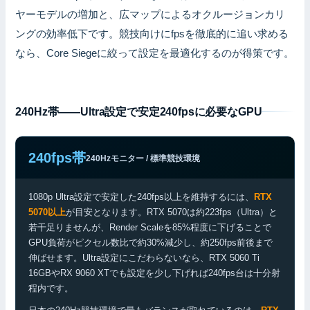
ヤーモデルの増加と、広マップによるオクルージョンカリ
ングの効率低下です。競技向けにfpsを徹底的に追い求める
なら、Core Siegeに絞って設定を最適化するのが得策です。
240Hz帯——Ultra設定で安定240fpsに必要なGPU
240fps帯
240Hzモニター / 標準競技環境
1080p Ultra設定で安定した240fps以上を維持するには、
RTX
5070以上
が目安となります。RTX 5070は約223fps（Ultra）と
若干足りませんが、Render Scaleを85%程度に下げることで
GPU負荷がピクセル数比で約30%減少し、約250fps前後まで
伸ばせます。Ultra設定にこだわらないなら、RTX 5060 Ti
16GBやRX 9060 XTでも設定を少し下げれば240fps台は十分射
程内です。