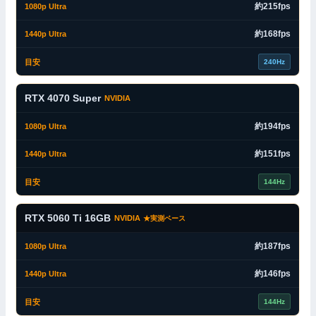
約215fps
約168fps
240Hz
RTX 4070 Super
NVIDIA
約194fps
約151fps
144Hz
RTX 5060 Ti 16GB
NVIDIA
★実測ベース
約187fps
約146fps
144Hz