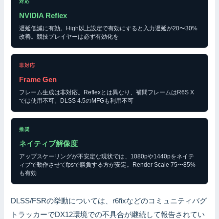
対応
NVIDIA Reflex
遅延低減に有効。High以上設定で有効にすると入力遅延が20〜30%
改善。競技プレイヤーは必ず有効化を
非対応
Frame Gen
フレーム生成は非対応。Reflexとは異なり、補間フレームはR6S X
では使用不可。DLSS 4.5のMFGも利用不可
推奨
ネイティブ解像度
アップスケーリングが不安定な現状では、1080pや1440pをネイテ
ィブで動作させてfpsで勝負する方が安定。Render Scale 75〜85%
も有効
DLSS/FSRの挙動については、r6fixなどのコミュニティバグ
トラッカーでDX12環境での不具合が継続して報告されてい