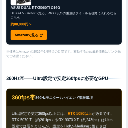
ASUS DUAL-RTX5060TI-O16G
DLSS 4.5・Reflex 2対応。R6S X以外の重量級タイトルも視野に入れるなら
こちら
約88,000円〜
Amazonで見る
※価格はAmazonの2026年6月時点の目安です。変動するため最新価格はリンク先
でご確認ください。
360Hz帯——Ultra設定で安定360fpsに必要なGPU
360fps帯
360Hzモニター / ハイエンド競技環境
Ultra設定で安定360fps以上には、
RTX 5080以上
が必要です。
RTX 5070 Ti（約261fps）やRX 9070 XT（約243fps）はUltra
設定では届きませんが、設定をHighかMediumに落とせば