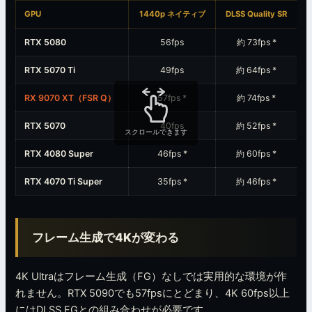
GPU
1440p ネイティブ
DLSS Quality SR
RTX 5080
56fps
約 73fps
*
RTX 5070 Ti
49fps
約 64fps
*
RX 9070 XT（FSR Q）
57fps
*
約 74fps
*
RTX 5070
40fps
約 52fps
*
スクロールできます
RTX 4080 Super
46fps
*
約 60fps
*
RTX 4070 Ti Super
35fps
*
約 46fps
*
フレーム生成で4Kが変わる
4K Ultraはフレーム生成（FG）なしでは実用的な環境が作
れません。RTX 5090でも57fpsにとどまり、4K 60fps以上
にはDLSS FGとの組み合わせが必要です。