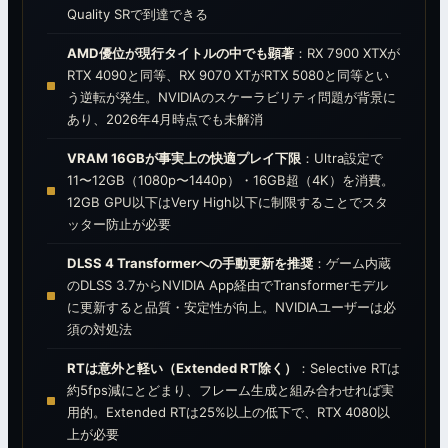
Quality SRで到達できる
AMD優位が現行タイトルの中でも顕著
：RX 7900 XTXが
RTX 4090と同等、RX 9070 XTがRTX 5080と同等とい
う逆転が発生。NVIDIAのスケーラビリティ問題が背景に
あり、2026年4月時点でも未解消
VRAM 16GBが事実上の快適プレイ下限
：Ultra設定で
11〜12GB（1080p〜1440p）・16GB超（4K）を消費。
12GB GPU以下はVery High以下に制限することでスタ
ッター防止が必要
DLSS 4 Transformerへの手動更新を推奨
：ゲーム内蔵
のDLSS 3.7からNVIDIA App経由でTransformerモデル
に更新すると品質・安定性が向上。NVIDIAユーザーは必
須の対処法
RTは意外と軽い（Extended RT除く）
：Selective RTは
約5fps減にとどまり、フレーム生成と組み合わせれば実
用的。Extended RTは25%以上の低下で、RTX 4080以
上が必要