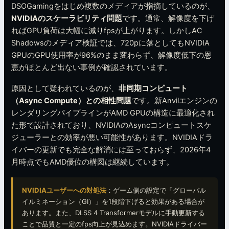
DSOGamingをはじめ複数のメディアが指摘しているのが、
NVIDIAのスケーラビリティ問題
です。通常、解像度を下げ
ればGPU負荷は大幅に減りfpsが上がります。しかしAC
Shadowsのメディア検証では、720pに落としてもNVIDIA
GPUのGPU使用率が96%のまま変わらず、解像度低下の恩
恵がほとんど出ない事例が確認されています。
原因として疑われているのが、
非同期コンピュート
（Async Compute）との相性問題
です。新Anvilエンジンの
レンダリングパイプラインがAMD GPUの構造に最適化され
た形で設計されており、NVIDIAのAsyncコンピュートスケ
ジューラーとの効率が悪い可能性があります。NVIDIAドラ
イバーの更新でも完全な解消には至っておらず、2026年4
月時点でもAMD優位の構図は継続しています。
NVIDIAユーザーへの対処法
：ゲーム側の設定で「グローバル
イルミネーション（GI）」を1段階下げると効果がある場合が
あります。また、DLSS 4 Transformerモデルに手動更新する
ことで品質と一定のfps向上が見込めます。NVIDIAドライバー