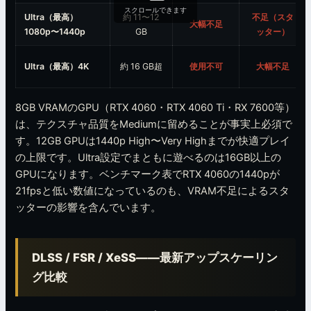
スクロールできます
Ultra（最高）
約 11〜12
不足（スタ
大幅不足
1080p〜1440p
GB
ッター）
Ultra（最高）4K
約 16 GB超
使用不可
大幅不足
8GB VRAMのGPU（RTX 4060・RTX 4060 Ti・RX 7600等）
は、テクスチャ品質をMediumに留めることが事実上必須で
す。12GB GPUは1440p High〜Very Highまでが快適プレイ
の上限です。Ultra設定でまともに遊べるのは16GB以上の
GPUになります。ベンチマーク表でRTX 4060の1440pが
21fpsと低い数値になっているのも、VRAM不足によるスタ
ッターの影響を含んでいます。
DLSS / FSR / XeSS——最新アップスケーリン
グ比較