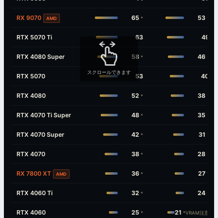
RX 9070
65
53
*
*
AMD
RTX 5070 Ti
63
49
RTX 4080 Super
58
46
*
*
スクロールできます
RTX 5070
53
40
RTX 4080
52
38
*
*
RTX 4070 Ti Super
48
35
*
*
RTX 4070 Super
42
31
*
*
RTX 4070
38
28
*
*
RX 7800 XT
36
27
*
*
AMD
RTX 4060 Ti
32
24
*
*
RTX 4060
25
21
*
*VRAM注意