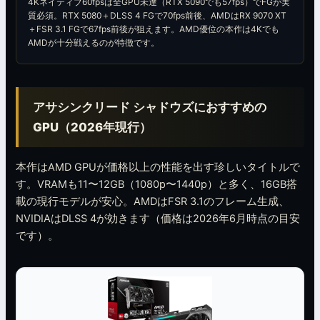
4Kネイティブ60fpsは全GPU未達（RTX 5090でも57fps）でFGが実
質必須。RTX 5080＋DLSS 4 FGで70fps前後、AMDはRX 9070 XT
＋FSR 3.1 FGで67fps前後が狙えます。AMD優位の本作は4Kでも
AMDが十分戦えるのが特徴です。
アサシンクリード シャドウズにおすすめの
GPU（2026年現行）
本作はAMD GPUが価格以上の性能を出す珍しいタイトルで
す。VRAMも11〜12GB（1080p〜1440p）と多く、16GB搭
載の現行モデルが安心。AMDはFSR 3.1のフレーム生成、
NVIDIAはDLSS 4が効きます（価格は2026年6月時点の目安
です）。