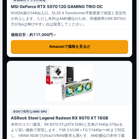
WQHDレイトレの本命
MSI GeForce RTX 5070 12G GAMING TRIO OC
NVIDIA派の1440p入口。DLSS 4 Transformer手動更新で画質と安定性
が向上します。ただし本作はAMD優位のため、同価格帯のRX 9070の
方がfpsは伸びやすい点は留意してください。
価格目安：約117,000円～
Amazonで価格を見る
BO6で有利なAMD GPU
ASRock Steel Legend Radeon RX 9070 XT 16GB
本作のコスパ最良。RX 9070 XTはRTX 5080と互角の1440p 57fpsを、
より安い価格で実現します。FSR 3.1のSR＋FGで1440p〜4Kまで対応
し、VRAM 16GBでUltraのVRAM要求も満たす、AMD優位の本作で最