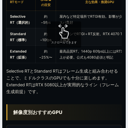
RTモード
主な効果・推奨GPU
の目安
Selective
約
屋内など特定場所でRTGI有効。影響が少な
RT（選択的）
−5fps
スパ良好
Standard
約
全シーンでRTGI＋RT反射。RTX 4070 Ti S
RT（標準）
−10fps
上推奨
スクロールできます
Extended
約
最高品質RT。1440p 60fps以上にはRTX 4
RT（拡張）
−25%〜
上が必要。公式も4080必須と明記
Selective RTとStandard RTはフレーム生成と組み合わせる
ことで、ミドルクラスのGPUでも十分に楽しめます。
Extended RTはRTX 5080以上が実用的なライン（フレーム
生成前提）です。
解像度別おすすめGPU