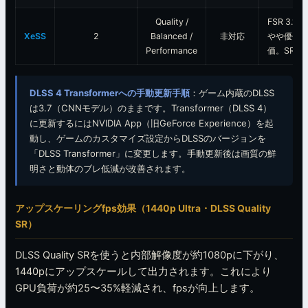
Quality /
FSR 3.1
XeSS
2
Balanced /
非対応
やや優位
Performance
価。SRの
DLSS 4 Transformerへの手動更新手順
：ゲーム内蔵のDLSS
は3.7（CNNモデル）のままです。Transformer（DLSS 4）
に更新するにはNVIDIA App（旧GeForce Experience）を起
動し、ゲームのカスタマイズ設定からDLSSのバージョンを
「DLSS Transformer」に変更します。手動更新後は画質の鮮
明さと動体のブレ低減が改善されます。
アップスケーリングfps効果（1440p Ultra・DLSS Quality
SR）
DLSS Quality SRを使うと内部解像度が約1080pに下がり、
1440pにアップスケールして出力されます。これにより
GPU負荷が約25〜35%軽減され、fpsが向上します。