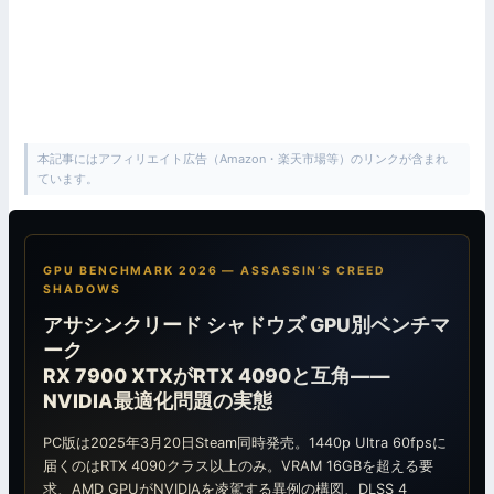
本記事にはアフィリエイト広告（Amazon・楽天市場等）のリンクが含まれ
ています。
GPU BENCHMARK 2026 — ASSASSIN’S CREED
SHADOWS
アサシンクリード シャドウズ GPU別ベンチマ
ーク
RX 7900 XTXがRTX 4090と互角——
NVIDIA最適化問題の実態
PC版は2025年3月20日Steam同時発売。1440p Ultra 60fpsに
届くのはRTX 4090クラス以上のみ。VRAM 16GBを超える要
求、AMD GPUがNVIDIAを凌駕する異例の構図、DLSS 4