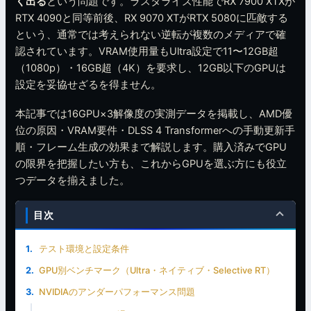
く出る
という問題です。ラスタライズ性能でRX 7900 XTXが
RTX 4090と同等前後、RX 9070 XTがRTX 5080に匹敵する
という、通常では考えられない逆転が複数のメディアで確
認されています。VRAM使用量もUltra設定で11〜12GB超
（1080p）・16GB超（4K）を要求し、12GB以下のGPUは
設定を妥協せざるを得ません。
本記事では16GPU×3解像度の実測データを掲載し、AMD優
位の原因・VRAM要件・DLSS 4 Transformerへの手動更新手
順・フレーム生成の効果まで解説します。購入済みでGPU
の限界を把握したい方も、これからGPUを選ぶ方にも役立
つデータを揃えました。
目次
テスト環境と設定条件
GPU別ベンチマーク（Ultra・ネイティブ・Selective RT）
NVIDIAのアンダーパフォーマンス問題