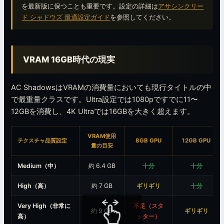
を最新版に保つことも重要です。設定の詳細は
アサシンクリー
ド シャドウズ 最適設定ガイド
を参照してください。
VRAM 16GB時代の現実
AC ShadowsはVRAMの消費量においても現行タイトルの中
で最重量クラスです。Ultra設定では1080pですでに11〜
12GBを消費し、4K Ultraでは16GBを大きく超えます。
VRAM使用
テクスチャ品質設定
8GB GPU
12GB GPU
量の目安
Medium（中）
約 6.4 GB
十分
十分
High（高）
約 7 GB
ギリギリ
十分
Very High（非常に
不足（スタ
約 9 GB
ギリギリ
高）
ッター）