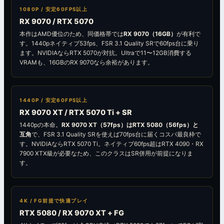
1080P / 安定60FPS以上
RX 9070 / RTX 5070
本作はAMD優位のため、同価格帯では
RX 9070（16GB）
が有利で
す。1440pネイティブ53fps、FSR 3.1 Quality SRで60fps台に乗り
ます。NVIDIAならRTX 5070が対抗。Ultraで11〜12GB消費する
VRAMも、16GBのRX 9070なら余裕があります。
1440P / 安定60FPS以上
RX 9070 XT / RTX 5070 Ti + SR
1440pの本命。
RX 9070 XT（57fps）はRTX 5080（56fps）と
互角
で、FSR 3.1 Quality SRを使えば70fps台に届くコスパ最良枠で
す。NVIDIAならRTX 5070 Ti。ネイティブ60fps超はRTX 4090・RX
7900 XTX級が必要なため、このクラスはSR併用が前提になりま
す。
4K / FG前提で快適プレイ
RTX 5080 / RX 9070 XT + FG