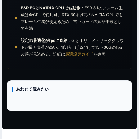
FSR FGはNVIDIA GPUでも動作
：FSR 3.1のフレーム生
成は全GPUで使用可。RTX 30系以前のNVIDIA GPUでも
フレーム生成が使えるため、古いカードの延命手段とし
て有効
設定の最適化がfpsに直結
：GIとボリュメトリッククラウ
ドが最も負荷が高い。1段階下げるだけで15〜30%のfps
改善が見込める。詳細は
最適設定ガイド
を参照
あわせて読みたい
設定ガイド
ベンチマーク
ベンチマーク
アサシンクリード シャドウズ 最適設定＆VRAM別プリセット
総合ガイド
ゴーストオブツシマ GPU別ベンチマーク｜AMD優位・FG対応
DOOM: The Dark Ages GPU別ベンチマーク
PCゲーム GPU別ベンチマーク総合｜24タイトル横断比較