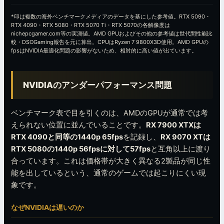
*印は複数の海外ベンチマークメディアのデータを基にした参考値。RTX 5090・
RTX 4090・RTX 5080・RTX 5070 Ti・RTX 5070の各解像度は
nichepcgamer.com等の実測値。AMD GPUおよびその他の参考値は世代間性能比
較・DSOGaming報告を元に算出。CPUはRyzen 7 9800X3D使用。AMD GPUの
fpsはNVIDIA最適化問題の影響がないため、相対的に高い値が出ています。
NVIDIAのアンダーパフォーマンス問題
ベンチマーク表で目を引くのは、AMDのGPUが通常では考
えられない位置に並んでいることです。
RX 7900 XTXは
RTX 4090と同等の1440p 65fps
を記録し、
RX 9070 XTは
RTX 5080の1440p 56fpsに対して57fps
と互角以上に渡り
合っています。これは価格帯が大きく異なる2製品が同じ性
能を出しているという、通常のゲームでは起こりにくい現
象です。
なぜNVIDIAは遅いのか