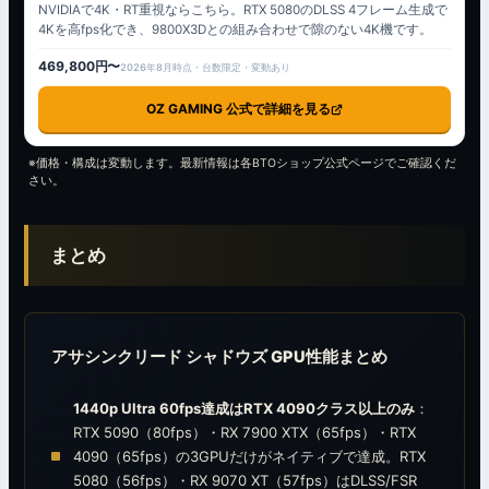
NVIDIAで4K・RT重視ならこちら。RTX 5080のDLSS 4フレーム生成で
4Kを高fps化でき、9800X3Dとの組み合わせで隙のない4K機です。
469,800円〜
2026年8月時点・台数限定・変動あり
OZ GAMING 公式で詳細を見る
※価格・構成は変動します。最新情報は各BTOショップ公式ページでご確認くだ
さい。
まとめ
アサシンクリード シャドウズ GPU性能まとめ
1440p Ultra 60fps達成はRTX 4090クラス以上のみ
：
RTX 5090（80fps）・RX 7900 XTX（65fps）・RTX
4090（65fps）の3GPUだけがネイティブで達成。RTX
5080（56fps）・RX 9070 XT（57fps）はDLSS/FSR