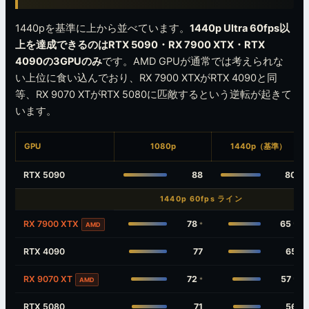
1440pを基準に上から並べています。
1440p Ultra 60fps以
上を達成できるのはRTX 5090・RX 7900 XTX・RTX
4090の3GPUのみ
です。AMD GPUが通常では考えられな
い上位に食い込んでおり、RX 7900 XTXがRTX 4090と同
等、RX 9070 XTがRTX 5080に匹敵するという逆転が起きて
います。
GPU
1080p
1440p（基準）
RTX 5090
88
80
1440p 60fps ライン
RX 7900 XTX
78
65
*
*
AMD
RTX 4090
77
65
RX 9070 XT
72
57
*
*
AMD
RTX 5080
71
56