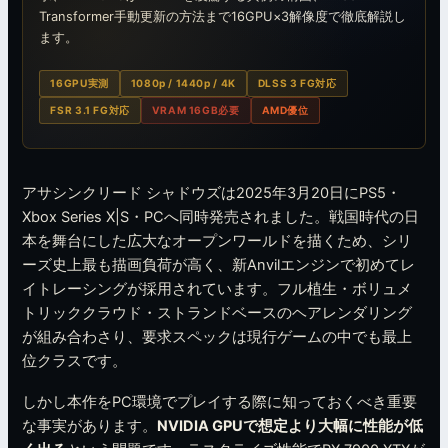
Transformer手動更新の方法まで16GPU×3解像度で徹底解説し
ます。
16GPU実測
1080p / 1440p / 4K
DLSS 3 FG対応
FSR 3.1 FG対応
VRAM 16GB必要
AMD優位
アサシンクリード シャドウズは2025年3月20日にPS5・
Xbox Series X|S・PCへ同時発売されました。戦国時代の日
本を舞台にした広大なオープンワールドを描くため、シリ
ーズ史上最も描画負荷が高く、新Anvilエンジンで初めてレ
イトレーシングが採用されています。フル植生・ボリュメ
トリッククラウド・ストランドベースのヘアレンダリング
が組み合わさり、要求スペックは現行ゲームの中でも最上
位クラスです。
しかし本作をPC環境でプレイする際に知っておくべき重要
な事実があります。
NVIDIA GPUで想定より大幅に性能が低