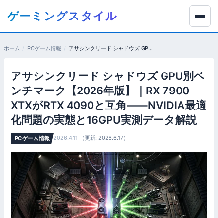
コ
ゲーミングスタイル
ン
テ
ン
ホーム
PCゲーム情報
アサシンクリード シャドウズ GPU別ベンチマーク【2026年版】｜RX 7900 XTXがRTX 4090と互角——NVIDIA最適化問題の実態と16GPU実測データ解説
ツ
へ
アサシンクリード シャドウズ GPU別ベ
移
動
ンチマーク【2026年版】｜RX 7900
す
XTXがRTX 4090と互角——NVIDIA最適
る
化問題の実態と16GPU実測データ解説
2026.4.11
（更新: 2026.6.17）
PCゲーム情報