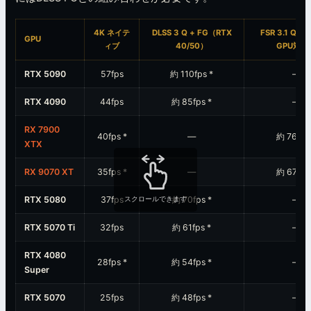
4K ネイテ
DLSS 3 Q + FG（RTX
FSR 3.1 Q +
GPU
ィブ
40/50）
GPU対応
RTX 5090
57fps
約 110fps
*
—
RTX 4090
44fps
約 85fps
*
—
RX 7900
40fps
*
—
約 76fp
XTX
RX 9070 XT
35fps
*
—
約 67fp
RTX 5080
37fps
スクロールできます
約 70fps
*
—
RTX 5070 Ti
32fps
約 61fps
*
—
RTX 4080
28fps
*
約 54fps
*
—
Super
RTX 5070
25fps
約 48fps
*
—