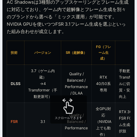
AC Shadowsは3種類のアップスケーリングとフレーム生成
に対応しており、ゲーム内で超解像とフレーム生成を別々
のブランドから選べる「ミックス運用」が可能です。
NVIDIA GPUを使いつつFSR 3.1フレーム生成を選ぶといっ
た組み合わせが成立します。
FG（フレ
技術
バージョン
SR（超解像）
ーム生
備
成）
3.7（ゲーム内
手動更新
Quality /
蔵）
RTX
Transfor
Balanced /
DLSS
→4
40/50系
ルに切替
Performance
Transformer（手
専用
質・安定
/ DLAA
動更新可）
向上
全GPU対
RTX 30
Quality /
応
FSR FG
スクロールできます
FSR
3.1
Balanced /
（NVIDIA
ム生成の
Performance
上でも動
択肢
作）