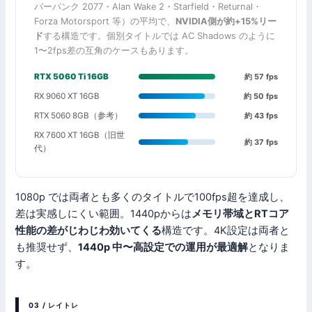
バーパンク 2077・Alan Wake 2・Starfield・Returnal・
Forza Motorsport 等）の平均で、
NVIDIA側が約+15%リー
ド
する構造です。個別タイトルでは AC Shadows のように
1〜2fps差の互角のケースもあります。
RTX 5060 Ti 16GB
約 57 fps
RX 9060 XT 16GB
約 50 fps
RTX 5060 8GB（参考）
約 43 fps
RX 7600 XT 16GB（旧世
約 37 fps
代）
1080p では両者とも多くのタイトルで100fps超を達成し、
差は実感しにくい範囲。1440pからは
メモリ帯域とRTコア
性能の差がじわじわ効いてくる
構造です。4K設定は両者と
も推奨せず、
1440p 中〜高設定での運用が最適解
となりま
す。
03 / レイトレ