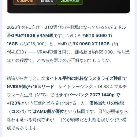
COMPARE
両16GB
2026年本命
2026年のPC自作・BTO選びの主戦場になっているのが
ミドル
帯GPUの16GB VRAM級
です。NVIDIA の
RTX 5060 Ti
16GB
（約¥118,000）と、AMD の
RX 9060 XT 16GB
（約
¥64,000）——VRAM容量は同じ、価格差は約¥55,000、性能差
はどの程度で、どちらを選ぶのが正解なのでしょうか。
結論から言うと、
全タイトル平均の純粋なラスタライズ性能で
NVIDIA側が+15%リード
、レイトレーシング + DLSS 4 マルチ
フレーム生成（MFG）では
サイバーパンク 2077 1440p で
+123%
という圧倒的差を見せつける一方、
価格当たりの性能
（コスパ）ではAMD側が優位
という構図です。目的が明確なら
迷わず選べる時代ですが、目的が曖昧だと判断を誤りやすい構
成でもあります。