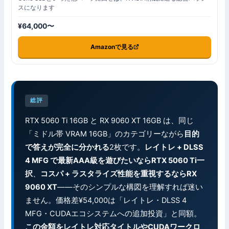
スになります
¥64,000〜
Amazonで見る
総評
RTX 5060 Ti 16GB と RX 9060 XT 16GB は、同じ
「ミドル帯 VRAM 16GB」のカテゴリーながら
目的
で答えが完全に分かれる
2枚です。
レイトレ + DLSS
4 MFG で最新AAA級を遊びたいならRTX 5060 Ti一
択
、
コスパ + ラスタライズ性能を重視するならRX
9060 XT
——そのシンプルな構図を理解すれば迷い
ません。価格差¥54,000は「レイトレ・DLSS 4
MFG・CUDAエコシステムへの追加投資」と同額。
この金額をレイトレ対応タイトルやCUDAワークロ