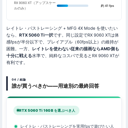
RX 9060 XT（アップスケー
約 41 fps
ルのみ）
レイトレ・パストレーシング + MFG 4X Mode を使いたい
なら、
RTX 5060 Ti一択
です。同じ設定でRX 9060 XTは体
感fpsが半分以下で、プレイアブル（60fps以上）の維持が
困難。一方、
レイトレを使わない従来の描画ならAMD側も
十分に戦える
水準で、純粋なコスパで見るとRX 9060 XTが
有利です。
04 / 結論
誰が買うべきか——用途別の最終回答
RTX 5060 Ti 16GB を選ぶべき人
レイトレ・パストレーシングを実用fpsで遊びたい人