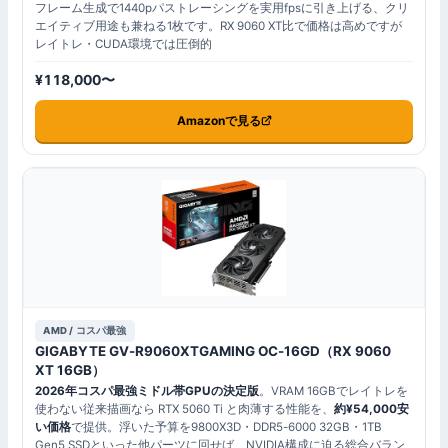
フレーム生成で1440pパストレーシングを実用fpsに引き上げる、クリ
エイティブ用途も兼ねる1枚です。RX 9060 XT比で価格は高めですが
レイトレ・CUDA環境では圧倒的
¥118,000〜
Amazonで見る
AMD / コスパ最強
GIGABYTE GV-R9060XTGAMING OC-16GD（RX 9060
XT 16GB）
2026年コスパ最強ミドル帯GPUの決定版
。VRAM 16GBでレイトレを
使わない従来描画なら RTX 5060 Ti と肉薄する性能を、
約¥54,000安
い価格
で提供。浮いた予算を9800X3D・DDR5-6000 32GB・1TB
Gen5 SSDといった他パーツに回せば、NVIDIA構成に迫る総合バラン