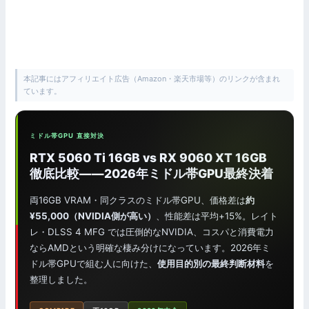
本記事にはアフィリエイト広告（Amazon・楽天市場等）のリンクが含まれ
ています。
ミドル帯GPU 直接対決
RTX 5060 Ti 16GB vs RX 9060 XT 16GB
徹底比較——2026年ミドル帯GPU最終決着
両16GB VRAM・同クラスのミドル帯GPU、価格差は
約
¥55,000（NVIDIA側が高い）
、性能差は平均+15%。レイト
レ・DLSS 4 MFG では圧倒的なNVIDIA、コスパと消費電力
ならAMDという明確な棲み分けになっています。2026年ミ
ドル帯GPUで組む人に向けた、
使用目的別の最終判断材料
を
整理しました。