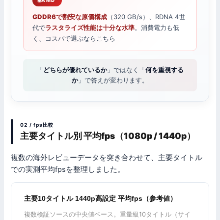
AMD
GDDR6で割安な原価構成
（320 GB/s）、RDNA 4世
代で
ラスタライズ性能は十分な水準
。消費電力も低
く、コスパで選ぶならこちら
「
どちらが優れているか
」ではなく「
何を重視する
か
」で答えが変わります。
02 / fps比較
主要タイトル別 平均fps（1080p / 1440p）
複数の海外レビューデータを突き合わせて、主要タイトル
での実測平均fpsを整理しました。
主要10タイトル 1440p高設定 平均fps（参考値）
複数検証ソースの中央値ベース。重量級10タイトル（サイ