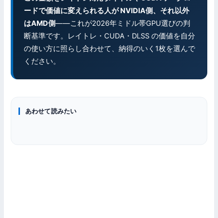
ードで価値に変えられる人が NVIDIA側、それ以外
はAMD側
——これが2026年ミドル帯GPU選びの判
断基準です。レイトレ・CUDA・DLSS の価値を自分
の使い方に照らし合わせて、納得のいく1枚を選んで
ください。
グラフィックボード
あわせて読みたい
グラフィックボード
グラフィックボード
RTX 5060（無印8GB）レビュー｜実測fps・DLSS 4.5・
ゲーミングPC
1080p中設定の落としどころ
VRAM 12GBはもう足りない？重量級8タイトルの消費量で検証
RTX 5080 レビュー｜4Kパストレを実用域に引き上げるバラン
DDR5メモリ価格推移【2026年4月最新】高騰の3原因と買い
ス型ハイエンド
時