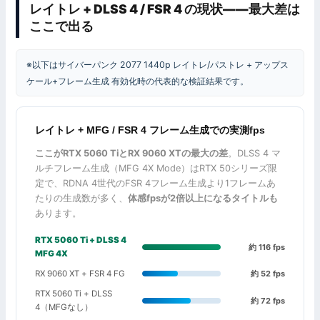
レイトレ + DLSS 4 / FSR 4 の現状——最大差は
ここで出る
※以下はサイバーパンク 2077 1440p レイトレ/パストレ + アップス
ケール+フレーム生成 有効化時の代表的な検証結果です。
レイトレ + MFG / FSR 4 フレーム生成での実測fps
ここがRTX 5060 TiとRX 9060 XTの最大の差
。DLSS 4 マ
ルチフレーム生成（MFG 4X Mode）はRTX 50シリーズ限
定で、RDNA 4世代のFSR 4フレーム生成より1フレームあ
たりの生成数が多く、
体感fpsが2倍以上になるタイトルも
あります。
RTX 5060 Ti + DLSS 4
約 116 fps
MFG 4X
RX 9060 XT + FSR 4 FG
約 52 fps
RTX 5060 Ti + DLSS
約 72 fps
4（MFGなし）