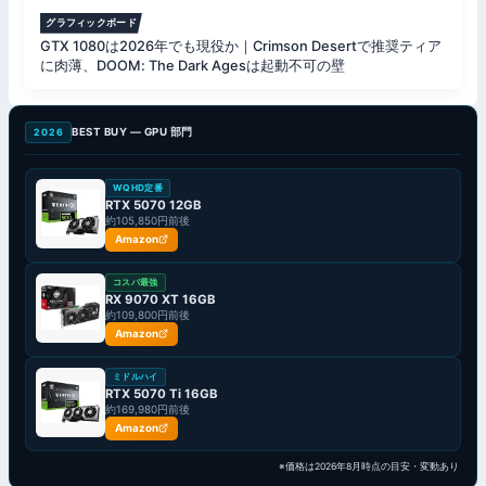
グラフィックボード
GTX 1080は2026年でも現役か｜Crimson Desertで推奨ティア
に肉薄、DOOM: The Dark Agesは起動不可の壁
BEST BUY — GPU 部門
2026
WQHD定番
RTX 5070 12GB
約105,850円前後
Amazon
コスパ最強
RX 9070 XT 16GB
約109,800円前後
Amazon
ミドルハイ
RTX 5070 Ti 16GB
約169,980円前後
Amazon
※価格は2026年8月時点の目安・変動あり