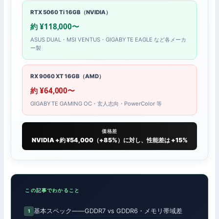
RTX 5060 Ti 16GB（NVIDIA）
約 ¥118,000〜
ASUS DUAL・MSI VENTUS・GIGABYTE EAGLE など各メーカ
ー製
RX 9060 XT 16GB（AMD）
約 ¥64,000〜
GIGABYTE GAMING OC・玄人志向・PowerColor 等
価格差
NVIDIA +約 ¥54,000（+85%）に対し、性能差は +15%
この記事でわかること
基本スペック——GDDR7 vs GDDR6・メモリ帯域差