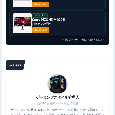
Amazon
540Hz最速
Sony INZONE M10S II
約159,000円〜
Amazon
※価格は2026年7月時点の目安・変動あり
WRITER
ゲーミングスタイル管理人
自作PC愛好家・ゲーム歴15年超
ゲーミングPC歴は15年以上。毎年パーツを更新しながら最新トレン
ドを追いかけています。初心者にもわかりやすく、上級者も満足で