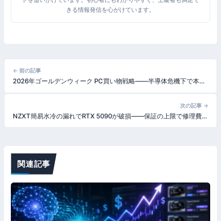
きる情報発信を心がけています。
投
← 前の記事
2026年ゴールデンウィーク PC買い物戦略——半導体危機下で本当に買うべきCPU・GPU・メモリの7原則
稿
ナ
次の記事 →
NZXT簡易水冷の漏れでRTX 5090が破損——保証の上限で修理費が足りず訴訟へ発展した事件の全容
ビ
ゲ
ー
関連記事
シ
ョ
ン