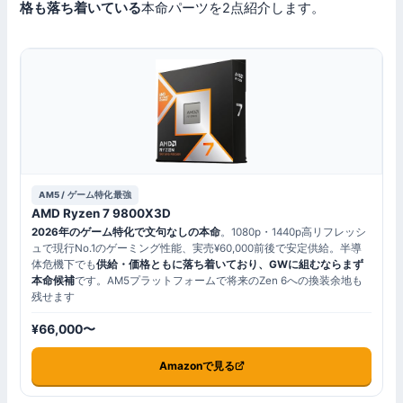
格も落ち着いている
本命パーツを2点紹介します。
AM5 / ゲーム特化最強
AMD Ryzen 7 9800X3D
2026年のゲーム特化で文句なしの本命
。1080p・1440p高リフレッシ
ュで現行No.1のゲーミング性能、実売¥60,000前後で安定供給。半導
体危機下でも
供給・価格ともに落ち着いており、GWに組むならまず
本命候補
です。AM5プラットフォームで将来のZen 6への換装余地も
残せます
¥66,000〜
Amazonで見る