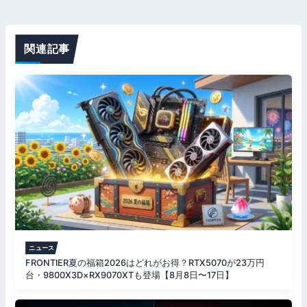
ゲ
ー
関連記事
シ
ョ
ン
ニュース
FRONTIER夏の福箱2026はどれがお得？RTX5070が23万円
台・9800X3D×RX9070XTも登場【8月8日〜17日】