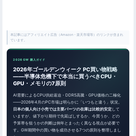
本記事にはアフィリエイト広告（Amazon・楽天市場等）のリンクが含まれ
ています。
2026 GW 購入ガイド
2026年ゴールデンウィーク PC買い物戦略
——半導体危機下で本当に買うべきCPU・
GPU・メモリの7原則
AI需要によるCPU供給逼迫・DDR5高騰・GPU価格の二極化
——2026年4月のPC市場は明らかに「いつもと違う」状況。
日本の個人向け小売では主要パーツの在庫は比較的安定
して
いますが、値下がり期待で先延ばしするか、今買うか、どの
予算帯を狙うかの判断は例年とまったく異なる視点が必要で
す。GW期間中の買い物を成功させる7つの原則を整理しまし