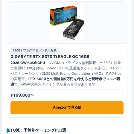
16GB / プラグマタバンドル対象
GIGABYTE RTX 5070 Ti EAGLE OC 16GB
2026 GWの本命GPU
。NVIDIAのプラグマタ無料同梱（〜5/12）対象
で実質¥7,000分お得、VRAM 16GBで重量級タイトルも安心。1440p・
パストレーシング+DLSS Multi Frame Generation（MFG）で約78fps
の実用帯。
RTX 5080との価格差5万円を考えると現時点でコスパ最
適
で、GW中の購入タイミングが最も旨味があります
¥169,800〜
Amazonで見る
BTO派：予算別ゲーミングPC3選