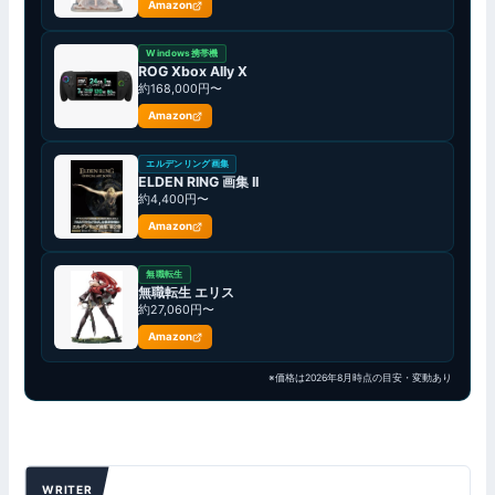
Amazon
Windows携帯機
ROG Xbox Ally X
約168,000円〜
Amazon
エルデンリング画集
ELDEN RING 画集 II
約4,400円〜
Amazon
無職転生
無職転生 エリス
約27,060円〜
Amazon
※価格は2026年8月時点の目安・変動あり
WRITER