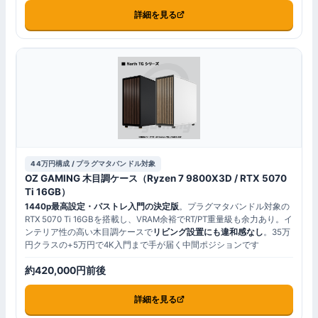
詳細を見る
44万円構成 / プラグマタバンドル対象
OZ GAMING 木目調ケース（Ryzen 7 9800X3D / RTX 5070
Ti 16GB）
1440p最高設定・パストレ入門の決定版
。プラグマタバンドル対象の
RTX 5070 Ti 16GBを搭載し、VRAM余裕でRT/PT重量級も余力あり。イ
ンテリア性の高い木目調ケースで
リビング設置にも違和感なし
。35万
円クラスの+5万円で4K入門まで手が届く中間ポジションです
約420,000円前後
詳細を見る