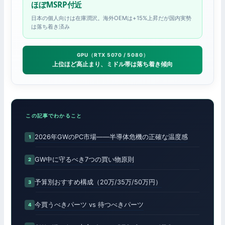
ほぼMSRP付近
日本の個人向けは在庫潤沢。海外OEMは+15%上昇だが国内実勢
は落ち着き済み
GPU（RTX 5070 / 5080）
上位ほど高止まり、ミドル帯は落ち着き傾向
この記事でわかること
2026年GWのPC市場——半導体危機の正確な温度感
GW中に守るべき7つの買い物原則
予算別おすすめ構成（20万/35万/50万円）
今買うべきパーツ vs 待つべきパーツ