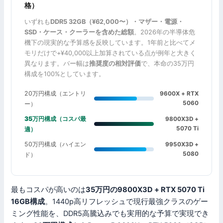
格）
いずれも
DDR5 32GB（¥62,000〜）・マザー・電源・
SSD・ケース・クーラーを含めた総額
。2026年の半導体危
機下の現実的な予算感を反映しています。1年前と比べてメ
モリだけで+¥40,000以上加算されている点が例年と大きく
異なります。バー幅は
推奨度の相対評価
で、本命の35万円
構成を100%としています。
20万円構成（エントリ
9600X + RTX
5060
ー）
35万円構成（コスパ最
9800X3D +
5070 Ti
適）
50万円構成（ハイエン
9950X3D +
5080
ド）
最もコスパが高いのは
35万円の9800X3D + RTX 5070 Ti
16GB構成
。1440p高リフレッシュで現行最強クラスのゲー
ミング性能を、DDR5高騰込みでも実用的な予算で実現でき