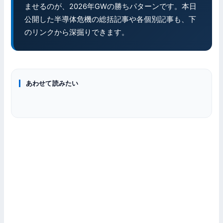
ませるのが、2026年GWの勝ちパターンです。本日
公開した半導体危機の総括記事や各個別記事も、下
のリンクから深掘りできます。
ニュース
あわせて読みたい
ニュース
ゲーミングPC
2026年4月 半導体危機の全体像——レガシー復活ラッシュと
PCパーツ
NVIDIA、RTX 50シリーズ購入でプラグマタ無料同梱——対象
CPU/GPU/メモリ不足が同時進行したPC市場の構造
DDR5メモリ価格推移【2026年4月最新】高騰の3原因と買い
カード・期間・適用方法を整理
DDR4 vs DDR5、2026年に買うならどっち？メモリ暴騰時代
時
のコスパ最適解