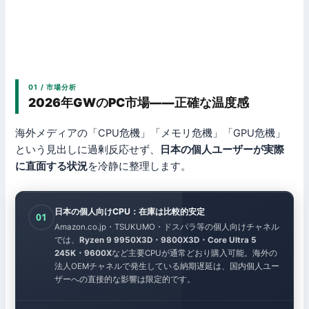
01 / 市場分析
2026年GWのPC市場——正確な温度感
海外メディアの「CPU危機」「メモリ危機」「GPU危機」
という見出しに過剰反応せず、
日本の個人ユーザーが実際
に直面する状況
を冷静に整理します。
日本の個人向けCPU：在庫は比較的安定
01
Amazon.co.jp・TSUKUMO・ドスパラ等の個人向けチャネル
では、
Ryzen 9 9950X3D・9800X3D・Core Ultra 5
245K・9600X
など主要CPUが通常どおり購入可能。海外の
法人OEMチャネルで発生している納期遅延は、国内個人ユー
ザーへの直接的な影響は限定的です。