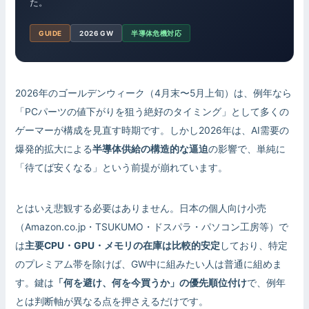
た。
GUIDE
2026 GW
半導体危機対応
2026年のゴールデンウィーク（4月末〜5月上旬）は、例年なら
「PCパーツの値下がりを狙う絶好のタイミング」として多くの
ゲーマーが構成を見直す時期です。しかし2026年は、AI需要の
爆発的拡大による
半導体供給の構造的な逼迫
の影響で、単純に
「待てば安くなる」という前提が崩れています。
とはいえ悲観する必要はありません。日本の個人向け小売
（Amazon.co.jp・TSUKUMO・ドスパラ・パソコン工房等）で
は
主要CPU・GPU・メモリの在庫は比較的安定
しており、特定
のプレミアム帯を除けば、GW中に組みたい人は普通に組めま
す。鍵は
「何を避け、何を今買うか」の優先順位付け
で、例年
とは判断軸が異なる点を押さえるだけです。