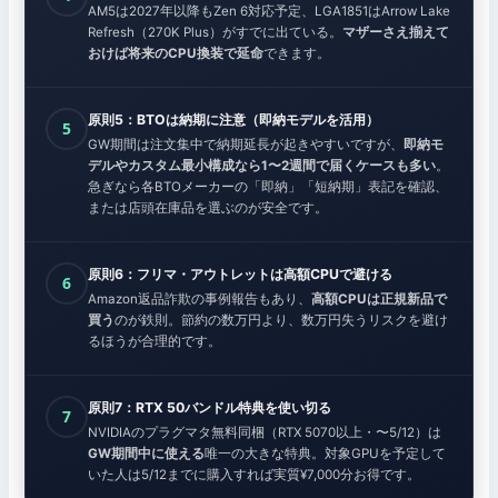
AM5は2027年以降もZen 6対応予定、LGA1851はArrow Lake
Refresh（270K Plus）がすでに出ている。
マザーさえ揃えて
おけば将来のCPU換装で延命
できます。
原則5：BTOは納期に注意（即納モデルを活用）
5
GW期間は注文集中で納期延長が起きやすいですが、
即納モ
デルやカスタム最小構成なら1〜2週間で届くケースも多い
。
急ぎなら各BTOメーカーの「即納」「短納期」表記を確認、
または店頭在庫品を選ぶのが安全です。
原則6：フリマ・アウトレットは高額CPUで避ける
6
Amazon返品詐欺の事例報告もあり、
高額CPUは正規新品で
買う
のが鉄則。節約の数万円より、数万円失うリスクを避け
るほうが合理的です。
原則7：RTX 50バンドル特典を使い切る
7
NVIDIAのプラグマタ無料同梱（RTX 5070以上・〜5/12）は
GW期間中に使える
唯一の大きな特典。対象GPUを予定して
いた人は5/12までに購入すれば実質¥7,000分お得です。