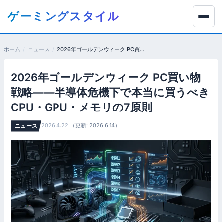
コ
ゲーミングスタイル
ン
テ
ン
ホーム
ニュース
2026年ゴールデンウィーク PC買い物戦略——半導体危機下で本当に買うべきCPU・GPU・メモリの7原則
ツ
へ
2026年ゴールデンウィーク PC買い物
移
動
戦略——半導体危機下で本当に買うべき
す
CPU・GPU・メモリの7原則
る
2026.4.22
（更新: 2026.6.14）
ニュース