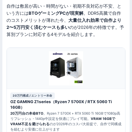
自作は敷居が高い・時間がない・初期不良対応が不安、と
いう方には
BTOゲーミングPCが現実解
。DDR5高騰で自作
のコストメリットが薄れた今、
大量仕入れ効果で自作より
2〜5万円安く済むケースも多い
のが2026年の特徴です。予
算別プランに対応する4モデルを紹介します。
20万円構成 / エントリー本命
OZ GAMING Z1series（Ryzen 7 5700X / RTX 5060 Ti
16GB）
20万円台の本命BTO
。Ryzen 7 5700X + RTX 5060 Ti 16GBで1080p高
リフレッシュ・1440p中設定を快適にプレイ可能。
VRAM 16GBで
VRAM不足を避けられる
のが2026年のコスパ大前提で、自作で同構成
を組むより安価に仕上がります