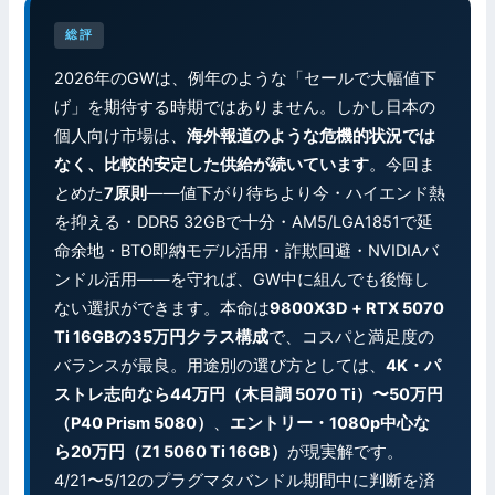
総評
2026年のGWは、例年のような「セールで大幅値下
げ」を期待する時期ではありません。しかし日本の
個人向け市場は、
海外報道のような危機的状況では
なく、比較的安定した供給が続いています
。今回ま
とめた
7原則
——値下がり待ちより今・ハイエンド熱
を抑える・DDR5 32GBで十分・AM5/LGA1851で延
命余地・BTO即納モデル活用・詐欺回避・NVIDIAバ
ンドル活用——を守れば、GW中に組んでも後悔し
ない選択ができます。本命は
9800X3D + RTX 5070
Ti 16GBの35万円クラス構成
で、コスパと満足度の
バランスが最良。用途別の選び方としては、
4K・パ
ストレ志向なら44万円（木目調 5070 Ti）〜50万円
（P40 Prism 5080）
、
エントリー・1080p中心な
ら20万円（Z1 5060 Ti 16GB）
が現実解です。
4/21〜5/12のプラグマタバンドル期間中に判断を済