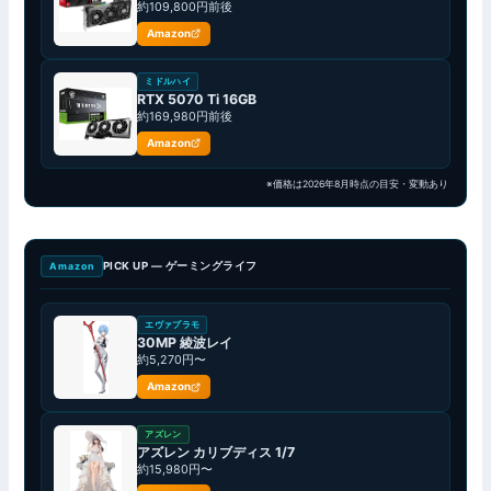
約109,800円前後
Amazon
ミドルハイ
RTX 5070 Ti 16GB
約169,980円前後
Amazon
※価格は2026年8月時点の目安・変動あり
PICK UP — ゲーミングライフ
Amazon
エヴァプラモ
30MP 綾波レイ
約5,270円〜
Amazon
アズレン
アズレン カリブディス 1/7
約15,980円〜