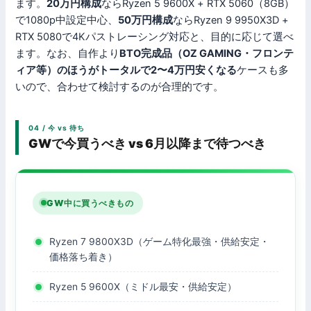
ます。
20万円構成
ならRyzen 5 9600X + RTX 5060（8GB）
で1080p中設定中心、
50万円構成
ならRyzen 9 9950X3D +
RTX 5080で4Kパストレーシング対応と、目的に応じて選べ
ます。なお、自作より
BTO完成品（OZ GAMING・フロンテ
ィア等）のほうがトータルで2〜4万円安くなる
ケースも多
いので、合わせて検討するのが合理的です。
04 / 今 vs 待ち
GWで今買うべき vs 6月以降まで待つべき
GW中に買うべきもの
Ryzen 7 9800X3D（ゲーム特化最強・供給安定・
価格落ち着き）
Ryzen 5 9600X（ミドル最安・供給安定）