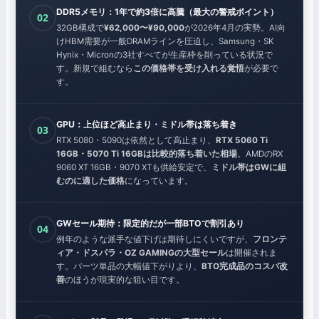
DDR5メモリ：1年で約3倍に高騰（最大の警戒ポイント）
02
32GB構成で
¥62,000〜¥90,000
が2026年4月の実勢。AI向
けHBM需要が一般DRAMラインを圧迫し、Samsung・SK
Hynix・Micronの3社すべてが生産枠を削っている状況で
す。新規で組むなら
この価格帯を受け入れる覚悟
が必要で
す。
GPU：上位ほど高止まり・ミドル帯は落ち着き
03
RTX 5080・5090は依然として高止まり、
RTX 5060 Ti
16GB・5070 Ti 16GBは比較的落ち着いた相場
。AMDのRX
9060 XT 16GB・9070 XTも供給安定で、
ミドル帯はGWに組
むのに適した価格
になっています。
GWセール期待：限定的だが一部BTOで割引あり
04
例年のような派手な値下げは期待しにくいですが、
フロンテ
ィア・ドスパラ・OZ GAMINGの大型セール
は開催されま
す。パーツ単品の大幅値下がりより、
BTO完成品のコスパ改
善
のほうが現実的な狙い目です。