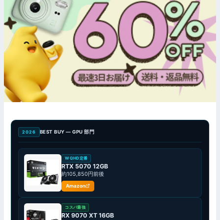
BEST BUY — GPU 部門
2026
WQHD定番
RTX 5070 12GB
約105,850円前後
Amazon
コスパ最強
RX 9070 XT 16GB