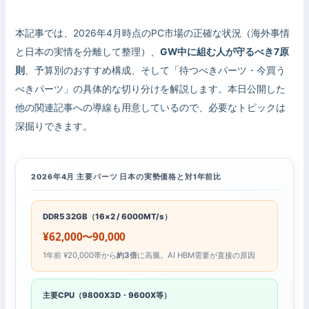
本記事では、2026年4月時点のPC市場の正確な状況（海外事情
と日本の実情を分離して整理）、
GW中に組む人が守るべき7原
則
、予算別のおすすめ構成、そして「待つべきパーツ・今買う
べきパーツ」の具体的な切り分けを解説します。本日公開した
他の関連記事への導線も用意しているので、必要なトピックは
深掘りできます。
2026年4月 主要パーツ 日本の実勢価格と対1年前比
DDR5 32GB（16×2 / 6000MT/s）
¥62,000〜90,000
1年前 ¥20,000帯から
約3倍
に高騰。AI HBM需要が直接の原因
主要CPU（9800X3D・9600X等）