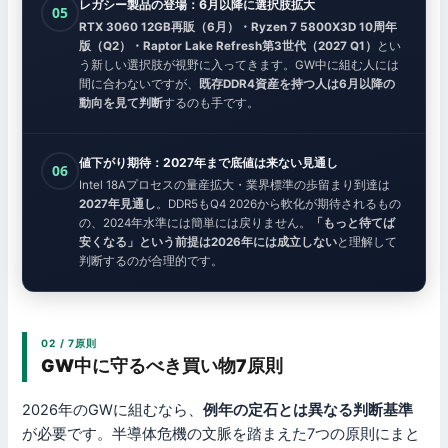
レガシー製品の登場：6月以降に選択肢拡大
05
RTX 3060 12GB再販（6月）・Ryzen 7 5800X3D 10周年
版（Q2）・Raptor Lake Refresh第3世代（2027 Q1）
とい
う新しい選択肢が視野に入ってきます。GW中に組む人には
間に合わないですが、
既存DDR4資産を持つ人は6月以降の
動向を見て判断
するのも手です。
値下がり期待：2027年まで底値は来ない見通し
06
Intel 18Aプロセスの量産拡大・業界標準の歩留まり到達は
2027年見通し
。DDR5もQ4 2026から軟化が期待されるもの
の、2024年水準には簡単には戻りません。
「もっと待てば
安くなる」という前提は2026年には成立しない
と理解して
判断するのが合理的です。
02 / 7原則
GW中に守るべき買い物7原則
2026年のGWに組むなら、
例年の定石とは異なる判断基準
が必要です。半導体危機の文脈を踏まえた7つの原則にまと