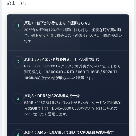
めました。
原則1：値下がり待ちより「必要なら今」
1
2026年の底値は2027年以降に持ち越し。
必要な時が買い時
で、値下がりを待つ機会コストのほうが大きい可能性が高い
です。
原則2：ハイエンド熱を抑え、ミドル帯で組む
2
RTX 5080・9950X3D2クラスは海外実勢でMSRP超えもあり
割高感あり。
9800X3D + RTX 5060 Ti 16GB / 5070 Ti
16GBの組み合わせが最もコスパ最適
です。
原則3：DDR5は32GB構成で十分
3
64GB・128GBは価格が跳ね上がるため、
ゲーミング用途な
ら32GBで十分
。DDR5-6000 CL30を選んでおけば将来の
Zen 6世代でも通用します。
原則4：AM5・LGA1851で組んでCPU延命余地を残す
4