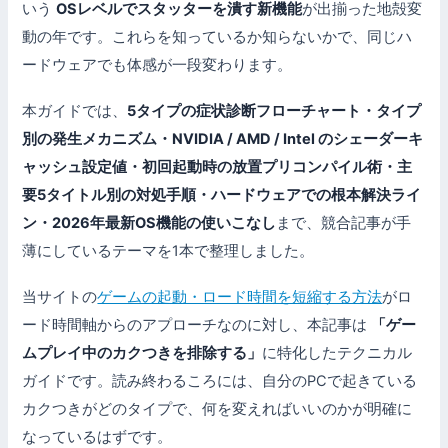
いう
OSレベルでスタッターを潰す新機能
が出揃った地殻変
動の年です。これらを知っているか知らないかで、同じハ
ードウェアでも体感が一段変わります。
本ガイドでは、
5タイプの症状診断フローチャート・タイプ
別の発生メカニズム・NVIDIA / AMD / Intel のシェーダーキ
ャッシュ設定値・初回起動時の放置プリコンパイル術・主
要5タイトル別の対処手順・ハードウェアでの根本解決ライ
ン・2026年最新OS機能の使いこなし
まで、競合記事が手
薄にしているテーマを1本で整理しました。
当サイトの
ゲームの起動・ロード時間を短縮する方法
がロ
ード時間軸からのアプローチなのに対し、本記事は
「ゲー
ムプレイ中のカクつきを排除する」
に特化したテクニカル
ガイドです。読み終わるころには、自分のPCで起きている
カクつきがどのタイプで、何を変えればいいのかが明確に
なっているはずです。