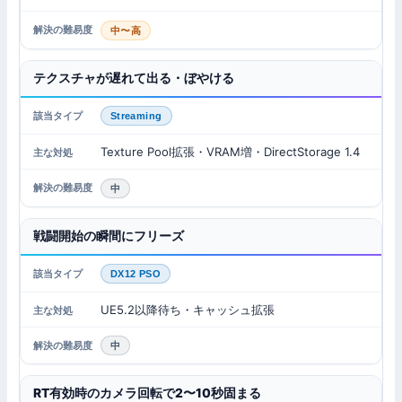
中〜高
テクスチャが遅れて出る・ぼやける
Streaming
Texture Pool拡張・VRAM増・DirectStorage 1.4
中
戦闘開始の瞬間にフリーズ
DX12 PSO
UE5.2以降待ち・キャッシュ拡張
中
RT有効時のカメラ回転で2〜10秒固まる