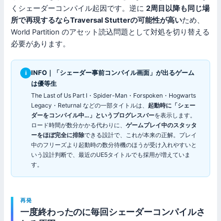
くシェーダーコンパイル起因です。逆に
2周目以降も同じ場
所で再現するならTraversal Stutterの可能性が高い
ため、
World Partition のアセット読込問題として対処を切り替える
必要があります。
INFO｜「シェーダー事前コンパイル画面」が出るゲーム
i
は優等生
The Last of Us Part I・Spider-Man・Forspoken・Hogwarts
Legacy・Returnal などの一部タイトルは、
起動時に「シェー
ダーをコンパイル中…」というプログレスバー
を表示します。
ロード時間が数分かかる代わりに、
ゲームプレイ中のスタッタ
ーをほぼ完全に排除
できる設計で、これが本来の正解。プレイ
中のフリーズより起動時の数分待機のほうが受け入れやすいと
いう設計判断で、最近のUE5タイトルでも採用が増えていま
す。
再発
一度終わったのに毎回シェーダーコンパイルさ