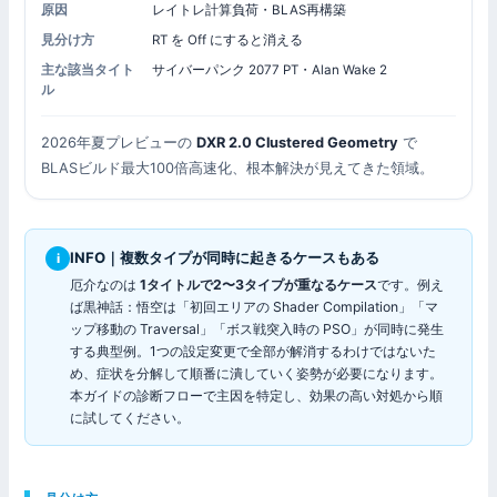
原因
レイトレ計算負荷・BLAS再構築
見分け方
RT を Off にすると消える
主な該当タイト
サイバーパンク 2077 PT・Alan Wake 2
ル
2026年夏プレビューの
DXR 2.0 Clustered Geometry
で
BLASビルド最大100倍高速化、根本解決が見えてきた領域。
INFO｜複数タイプが同時に起きるケースもある
i
厄介なのは
1タイトルで2〜3タイプが重なるケース
です。例え
ば黒神話：悟空は「初回エリアの Shader Compilation」「マ
ップ移動の Traversal」「ボス戦突入時の PSO」が同時に発生
する典型例。1つの設定変更で全部が解消するわけではないた
め、症状を分解して順番に潰していく姿勢が必要になります。
本ガイドの診断フローで主因を特定し、効果の高い対処から順
に試してください。