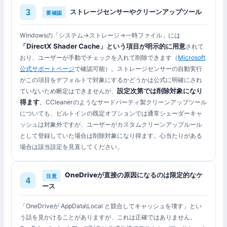
ストレージセンサーやクリーンアップツール
要確認
Windowsの「システム→ストレージ→一時ファイル」には
「DirectX Shader Cache」という項目が明示的に用意
されて
おり、ユーザーが手動でチェックを入れて削除できます（
Microsoft
公式サポートページ
で確認可能）。ストレージセンサーの自動実行
がこの項目をデフォルトで対象にするかどうかは公式に明確にされ
設定次第では削除対象になり
ていないため断定はできませんが、
得ます
。CCleanerのようなサードパーティ製クリーンアップツール
についても、ビルトインの既定オプションでは通常シェーダーキャ
ッシュは対象外ですが、ユーザーがカスタムクリーンアップルール
として登録していた場合は削除対象になり得ます。心当たりがある
場合は該当設定を見直してください。
OneDriveが直接の原因になるのは限定的なケ
注意
ース
「OneDriveが AppData\Local と競合してキャッシュを壊す」とい
う話を見かけることがありますが、これは正確ではありません。