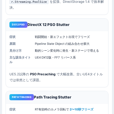
を拡張、DirectStorage 1.4 で抜本解
r.Streaming.PoolSize
決。
DirectX 12 PSO Stutter
DX12 PSO
症状
戦闘開始・新エフェクト出現でフリーズ
原因
Pipeline State Object の組み合わせ膨大
見分け方
動的シーン変化時に発生・新ステージで増える
主な該当タイト
UE4 DX12版・FF7 リバース系
ル
UE5.2以降の
PSO Precaching
で大幅改善。古いUE4タイトル
では依然として課題。
Path Tracing Stutter
PATH TRACING
症状
RT有効時のカメラ回転で
2〜10秒フリーズ