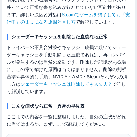
表示が残っている場合も、バックグラウンドでプロセスが
残っていて正常な書き込みが行われていない可能性があり
ます。詳しい原因と対処は
Steamでゲームを終了しても「実
行中」のままになる原因と直し方
で解説しています。
シェーダーキャッシュを削除した直後なら正常
ドライバーの不具合対策やキャッシュ破損の疑いでシェー
ダーキャッシュを手動削除した直後であれば、再コンパイ
ルが発生するのは当然の挙動です。削除した記憶がある場
合、この章で挙げた原因は当てはまりません。削除の判断
基準や具体的な手順、NVIDIA・AMD・Steamそれぞれの消
し方は
シェーダーキャッシュは削除しても大丈夫？
で詳し
く解説しています。
こんな症状なら正常・異常の早見表
ここまでの内容を一覧に整理しました。自分の症状がどれ
に当てはまるか、まずここで確認してください。