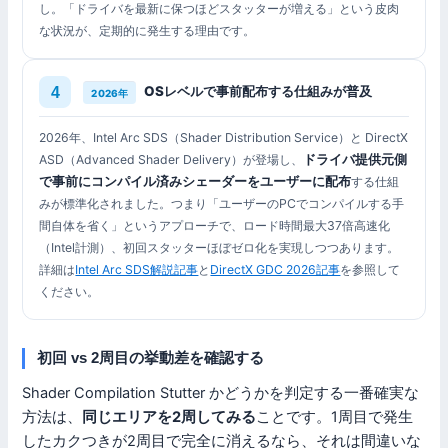
し。「ドライバを最新に保つほどスタッターが増える」という皮肉
な状況が、定期的に発生する理由です。
OSレベルで事前配布する仕組みが普及
2026年
2026年、Intel Arc SDS（Shader Distribution Service）と DirectX
ドライバ提供元側
ASD（Advanced Shader Delivery）が登場し、
で事前にコンパイル済みシェーダーをユーザーに配布
する仕組
みが標準化されました。つまり「ユーザーのPCでコンパイルする手
間自体を省く」というアプローチで、ロード時間最大37倍高速化
（Intel計測）、初回スタッターほぼゼロ化を実現しつつあります。
詳細は
Intel Arc SDS解説記事
と
DirectX GDC 2026記事
を参照して
ください。
初回 vs 2周目の挙動差を確認する
Shader Compilation Stutter かどうかを判定する一番確実な
方法は、
同じエリアを2周してみる
ことです。1周目で発生
したカクつきが2周目で完全に消えるなら、それは間違いな