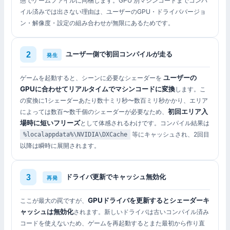
態でゲームファイルに同梱します。GPU 別マシンコードまでコンパ
イル済みでは出さない理由は、ユーザーのGPU・ドライババージョ
ン・解像度・設定の組み合わせが無限にあるためです。
ユーザー側で初回コンパイルが走る
発生
ユーザーの
ゲームを起動すると、シーンに必要なシェーダーを
GPUに合わせてリアルタイムでマシンコードに変換
します。こ
の変換に1シェーダーあたり数十ミリ秒〜数百ミリ秒かかり、エリア
初回エリア入
によっては数百〜数千個のシェーダーが必要なため、
場時に短いフリーズ
として体感されるわけです。コンパイル結果は
等にキャッシュされ、2回目
%localappdata%\NVIDIA\DXCache
以降は瞬時に展開されます。
ドライバ更新でキャッシュ無効化
再発
GPUドライバを更新するとシェーダーキ
ここが最大の罠ですが、
ャッシュは無効化
されます。新しいドライバは古いコンパイル済み
コードを使えないため、ゲームを再起動するとまた最初から作り直