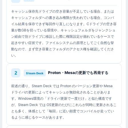
キャッシュ保存先ドライブの空き容量が不足している場合、または
キャッシュフォルダへの書き込み権限が失われている場合、コンパ
イル結果を保存できず毎回作り直しになります。Cドライブの空き容
量が数GBを切っている環境や、キャッシュフォルダをジャンクショ
ン経由で別ドライブに移設した際に権限設定が崩れているケースで
起きやすい症状です。ファイルシステムの原理としてごく自然な挙
動なので、まず空き容量とフォルダのアクセス権を確認してくださ
い。
Proton・Mesaの更新でも再発する
Steam Deck
前述の通り、Steam Deck では Proton のバージョン更新や Mesa
ドライバの更新によってキャッシュが無効化されることがありま
す。Windows環境の「ドライバ更新で一度だけ」と似た構造です
が、Steam Deck では OS更新のたびにこれらが同時に更新されるこ
とも多く、体感として「毎回」に近い頻度でコンパイルが走ってい
るように感じるケースがあります。