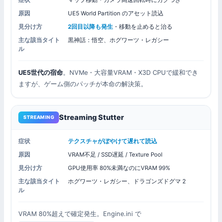
症状
マップ移動・カメラ高速回転時にカクつき
原因
UE5 World Partition のアセット読込
見分け方
2回目以降も発生
・移動を止めると治る
主な該当タイト
黒神話：悟空、ホグワーツ・レガシー
ル
UE5世代の宿命
。NVMe・大容量VRAM・X3D CPUで緩和でき
ますが、ゲーム側のパッチが本命の解決策。
Streaming Stutter
STREAMING
症状
テクスチャがぼやけて遅れて読込
原因
VRAM不足 / SSD遅延 / Texture Pool
見分け方
GPU使用率 80%未満なのにVRAM 99%
主な該当タイト
ホグワーツ・レガシー、ドラゴンズドグマ 2
ル
VRAM 80%超えで確定発生。Engine.ini で