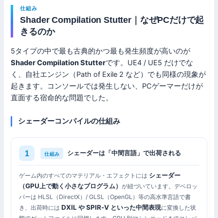
仕組み
Shader Compilation Stutter｜なぜPCだけで起
きるのか
5タイプの中で最も古典的かつ最も発生頻度が高いのが
Shader Compilation Stutter
です。UE4 / UE5 だけでな
く、自社エンジン（Path of Exile 2 など）でも同様の現象が
起きます。コンソールでは発生しない、PCゲーマーだけが
直面する宿命的な問題でした。
シェーダーコンパイルの仕組み
シェーダーは「中間言語」で出荷される
仕組み
シェーダー
ゲーム内のすべてのマテリアル・エフェクトには
（GPU上で動く小さなプログラム）
が紐づいています。デベロッ
パーは HLSL（DirectX）/ GLSL（OpenGL）等の高水準言語で書
DXIL や SPIR-V といった中間表現
き、出荷時には
に変換した状