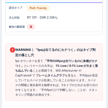
Path Tracing
RT Off・DXR 2.0待ち
高
WARNING｜「fpsは出てるのにカクつく」のはタイプ判
!
定の落とし穴
fps カウンターを見て
「平均120fpsは出ているのに体感がカク
つく」
というケースの大半は、
1% Low / 0.1% Low が大きく落
ち込んでいる
ことが原因です。MSI Afterburner や
CapFrameX で
フレームタイムグラフ
を見ると、平均fpsが安定
していてもスパイクが乱発していることが分かります。スパイ
クの間隔と発生条件を観察すれば、5タイプのどれかを切り分け
やすくなります。「平均fpsだけで判断しない」ことが、スタッ
タリング問題の出発点です。