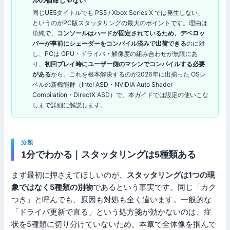
ルの宿命じゃない
同じUE5タイトルでも PS5 / Xbox Series X では発生しない、
というのがPC版スタッタリングの最大のポイントです。理由は
単純で、
コンソールはハードが固定されているため、デベロッ
パーが事前にシェーダーをコンパイル済みで出荷できる
のに対
し、PCは GPU・ドライバ・解像度の組み合わせが無限にあ
り、
初回プレイ時にユーザー側のマシンでコンパイルする必要
がある
から。これを根本解決するのが2026年に出揃った OSレ
ベルの新機能群（Intel ASD・NVIDIA Auto Shader
Compilation・DirectX ASD）で、本ガイドでは設定の使いこな
しまで詳細に解説します。
分類
1分でわかる｜スタッタリングは5種類ある
まず最初に押さえてほしいのが、
スタッタリングは1つの現
象ではなく5種類の別物
であるという事実です。同じ「カク
つき」と呼んでも、原因も対処も全く違います。一般的な
「ドライバ更新で直る」という処方箋が効かないのは、症
状を5種類に切り分けていないため。本章で全体像を掴んで