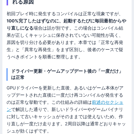
れる原因
初回プレイ時に発生するコンパイルは正常な現象ですが、
100%完了したはずなのに、起動するたびに毎回最初からや
り直しになる
場合は話が別です。この場合はコンパイル結
果が正しくキャッシュに保存されていない可能性が高く、
原因を切り分ける必要があります。本章では「正常な再発
生」と「異常な再発生」をまず区別し、後者のケースで疑
うべきポイントを順番に整理します。
ドライバー更新・ゲームアップデート後の「一度だけ」
は正常
GPUドライバーを更新した直後、あるいはゲーム本体がア
ップデートされた直後に一度だけ再コンパイルが発生する
のは正常な挙動です。この仕組みの詳細は
前述のセクショ
ン
で解説した通りで、新しいドライバーやゲームバイナリ
に対して古いキャッシュがそのままでは使えないため、作
り直しが一度だけ走ります。2周目以降は通常どおりキャッ
シュが効くはずです。