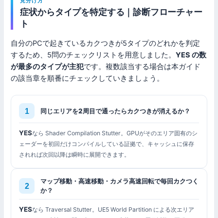
見分け方
症状からタイプを特定する｜診断フローチャー
ト
自分のPCで起きているカクつきが5タイプのどれかを判定
するため、5問のチェックリストを用意しました。
YES の数
が最多のタイプが主犯
です。複数該当する場合は本ガイド
の該当章を順番にチェックしていきましょう。
同じエリアを2周目で通ったらカクつきが消えるか？
YES
なら Shader Compilation Stutter。GPUがそのエリア固有のシ
ェーダーを初回だけコンパイルしている証拠で、キャッシュに保存
されれば次回以降は瞬時に展開できます。
マップ移動・高速移動・カメラ高速回転で毎回カクつく
か？
YES
なら Traversal Stutter。UE5 World Partition による次エリア