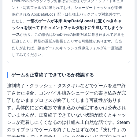
OneDriveのバックアップ対象は公式仕様でデスクトップ・ドキュメ
ント・写真フォルダに限られており、シェーダーキャッシュが本来
保存される AppData\Local 配下は仕様上バックアップ対象外です。
一部のゲームが本来 AppData\Local に置くべきキャ
ただし、
ッシュを誤ってドキュメントフォルダ配下に生成してしまうケ
ース
があり、この場合はOneDriveの同期対象に巻き込まれて容量を
圧迫したり、同期の遅延が影響したりする可能性があります。心当
たりがあれば、該当ゲームのキャッシュ保存先フォルダを一度確認
してみてください。
ゲームを正常終了できているか確認する
強制終了・クラッシュ・タスクキルなどでゲームを途中終
了させた場合、コンパイル済みシェーダーの書き込みが完
了しないままプロセスが終了してしまう可能性がありま
す。具体的にどの進捗で書き込みが確定するかは公表され
ていませんが、正常終了できていない状態が続くとキャッ
シュが定着しにくくなるのは仕組み上自然な話です。Steam
のライブラリでゲームを終了したはずなのに「実行中」の