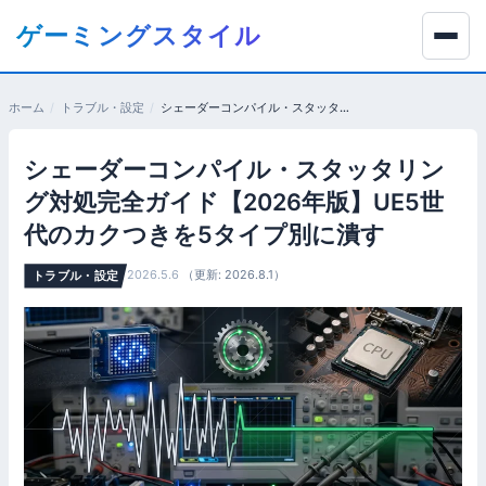
コ
ゲーミングスタイル
ン
テ
ン
ホーム
トラブル・設定
シェーダーコンパイル・スタッタリング対処完全ガイド【2026年版】UE5世代のカクつきを5タイプ別に潰す
ツ
へ
シェーダーコンパイル・スタッタリン
移
動
グ対処完全ガイド【2026年版】UE5世
す
代のカクつきを5タイプ別に潰す
る
2026.5.6
（更新: 2026.8.1）
トラブル・設定