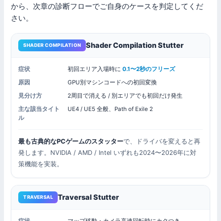
から、次章の診断フローでご自身のケースを判定してくだ
さい。
Shader Compilation Stutter
SHADER COMPILATION
症状
初回エリア入場時に
0.1〜2秒のフリーズ
原因
GPU別マシンコードへの初回変換
見分け方
2周目で消える / 別エリアでも初回だけ発生
主な該当タイト
UE4 / UE5 全般、Path of Exile 2
ル
最も古典的なPCゲームのスタッター
で、ドライバを変えると再
発します。NVIDIA / AMD / Intel いずれも2024〜2026年に対
策機能を実装。
Traversal Stutter
TRAVERSAL