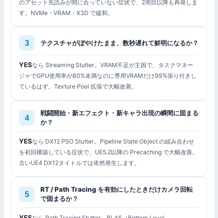
のアセット先読みが間に合っていない症状で、2周目以降も再発しま
す。NVMe・VRAM・X3D で緩和。
テクスチャがぼやけたまま、数秒遅れて鮮明になるか？
YES
なら Streaming Stutter。VRAM不足が主因で、タスクマネー
ジャでGPU使用率が80%未満なのに専用VRAMだけ99%張り付きし
ているはず。Texture Pool 拡張で大幅改善。
戦闘開始・新エフェクト・新キャラ出現の瞬間に固まる
か？
YES
なら DX12 PSO Stutter。Pipeline State Object の組み合わせ
を初回構築している症状で、UE5.2以降の Precaching で大幅改善。
古いUE4 DX12タイトルでは依然発生します。
RT / Path Tracing を有効にしたときだけカメラ回転
で固まるか？
YES
なら Path Tracing Stutter。BLAS（Bottom Level