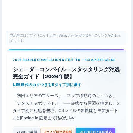
本記事にはアフィリエイト広告（Amazon・楽天市場等）のリンクが含まれ
ています。
2026 SHADER COMPILATION & STUTTER — COMPLETE GUIDE
シェーダーコンパイル・スタッタリング対処
完全ガイド【2026年版】
UE5世代のカクつきを5タイプ別に潰す
「初回エリアのフリーズ」「マップ移動時のカクつき」
「テクスチャポップイン」——症状から原因を特定し、5
タイプ別に対処を整理。OSレベルの新機能と主要タイト
ル別Engine.ini設定まで詰めた1本
2026-05公開
5タイプ別 症状診断
UE5 / DX12 / DXR対応