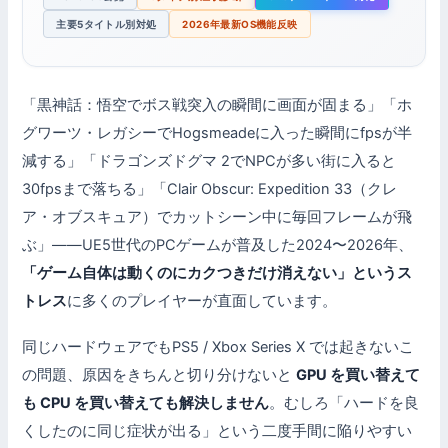
主要5タイトル別対処
2026年最新OS機能反映
「黒神話：悟空でボス戦突入の瞬間に画面が固まる」「ホ
グワーツ・レガシーでHogsmeadeに入った瞬間にfpsが半
減する」「ドラゴンズドグマ 2でNPCが多い街に入ると
30fpsまで落ちる」「Clair Obscur: Expedition 33（クレ
ア・オブスキュア）でカットシーン中に毎回フレームが飛
ぶ」——UE5世代のPCゲームが普及した2024〜2026年、
「ゲーム自体は動くのにカクつきだけ消えない」というス
トレス
に多くのプレイヤーが直面しています。
同じハードウェアでもPS5 / Xbox Series X では起きないこ
の問題、原因をきちんと切り分けないと
GPU を買い替えて
も CPU を買い替えても解決しません
。むしろ「ハードを良
くしたのに同じ症状が出る」という二度手間に陥りやすい