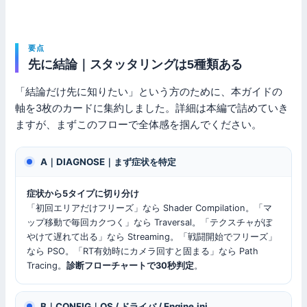
要点
先に結論｜スタッタリングは5種類ある
「結論だけ先に知りたい」という方のために、本ガイドの
軸を3枚のカードに集約しました。詳細は本編で詰めていき
ますが、まずこのフローで全体感を掴んでください。
A｜DIAGNOSE｜まず症状を特定
症状から5タイプに切り分け
「初回エリアだけフリーズ」なら Shader Compilation。「マ
ップ移動で毎回カクつく」なら Traversal。「テクスチャがぼ
やけて遅れて出る」なら Streaming。「戦闘開始でフリーズ」
なら PSO。「RT有効時にカメラ回すと固まる」なら Path
Tracing。
診断フローチャートで30秒判定
。
B｜CONFIG｜OS / ドライバ / Engine.ini