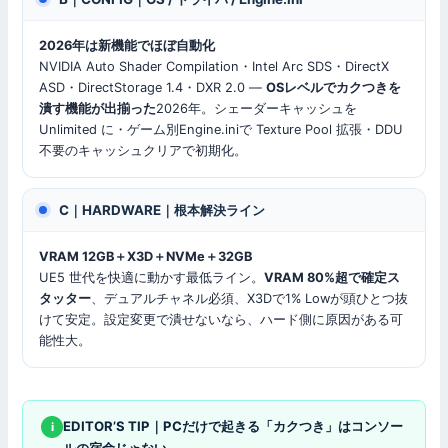
2026年は新機能でほぼ自動化
NVIDIA Auto Shader Compilation・Intel Arc SDS・DirectX
ASD・DirectStorage 1.4・DXR 2.0 —
OSレベルでカクつきを
潰す機能が出揃った
2026年。シェーダーキャッシュを
Unlimited に・ゲーム別Engine.iniで Texture Pool 拡張・DDU
不要のキャッシュクリアで初期化。
C｜HARDWARE｜根本解決ライン
VRAM 12GB＋X3D＋NVMe＋32GB
UE5 世代を快適に動かす最低ライン。
VRAM 80%超で確定ス
タッター
、デュアルチャネル必須、X3Dで1% Lowが頭ひとつ抜
けて安定。設定変更で潰せないなら、ハード側に原因がある可
能性大。
EDITOR’S TIP｜PCだけで起きる「カクつき」はコンソー
i