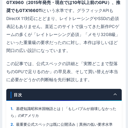
GTX960（2015年発売・現在では10年以上前のGPU）、推
奨でもGTX1660Ti
という水準です。グラフィックAPIも
DirectX 11対応にとどまり、レイトレーシングやSSDの必須
表記もありません。直近このサイトで扱ってきた新作PCゲ
ームの多くが「レイトレーシング必須」「メモリ32GB級」
といった重量級の要求だったのに対し、本作は珍しいほど
間口の広い設計になっています。
この記事では、公式スペックの詳細と「実際どこまで型落
ちのGPUで足りるのか」の早見表、そして買い替えが本当
に必要かどうかの判断軸を先行解説します。
目次
基礎知識昭和米国物語とは｜「もしバブルが崩壊しなかった
ら」のifアメリカ
最重要公式スペックは既に公開済み｜異例の低い要求水準