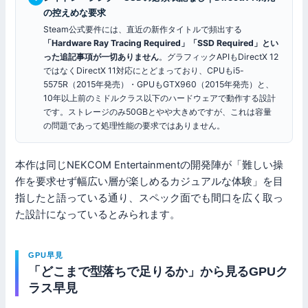
の控えめな要求
Steam公式要件には、直近の新作タイトルで頻出する
「Hardware Ray Tracing Required」「SSD Required」とい
った追記事項が一切ありません
。グラフィックAPIもDirectX 12
ではなくDirectX 11対応にとどまっており、CPUもi5-
5575R（2015年発売）・GPUもGTX960（2015年発売）と、
10年以上前のミドルクラス以下のハードウェアで動作する設計
です。ストレージのみ50GBとやや大きめですが、これは容量
の問題であって処理性能の要求ではありません。
本作は同じNEKCOM Entertainmentの開発陣が「難しい操
作を要求せず幅広い層が楽しめるカジュアルな体験」を目
指したと語っている通り、スペック面でも間口を広く取っ
た設計になっているとみられます。
GPU早見
「どこまで型落ちで足りるか」から見るGPUク
ラス早見