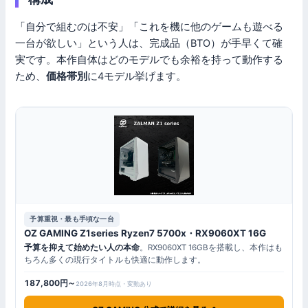
「自分で組むのは不安」「これを機に他のゲームも遊べる
一台が欲しい」という人は、完成品（BTO）が手早くて確
実です。本作自体はどのモデルでも余裕を持って動作する
ため、
価格帯別
に4モデル挙げます。
予算重視・最も手頃な一台
OZ GAMING Z1series Ryzen7 5700x・RX9060XT 16G
予算を抑えて始めたい人の本命
。RX9060XT 16GBを搭載し、本作はも
ちろん多くの現行タイトルも快適に動作します。
187,800円～
2026年8月時点・変動あり