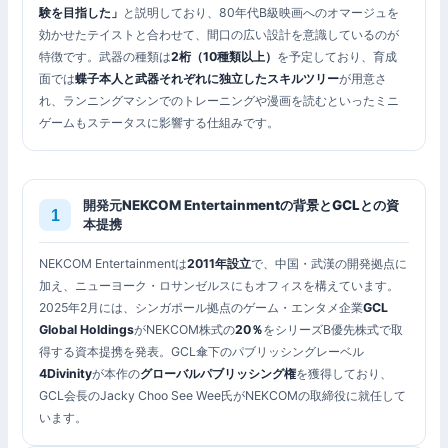
験を目指した」
と説明しており、80年代B級映画へのオマージュを
効かせたテイストと合わせて、間口の広い設計を意識しているのが
特徴です。武器の種類は
2桁（10種類以上）
を予定しており、育成
面では
蝶子本人と武器それぞれに独立したスキルツリー
が用意さ
れ、ランニングマシンでのトレーニングや漫画を読むといったミニ
ゲームもステータスに影響する仕組みです。
開発元NEKCOM Entertainmentの背景とGCLとの資
本提携
NEKCOM Entertainmentは
2011年設立
で、中国・武漢の開発拠点に
加え、ニューヨーク・ロサンゼルスにもオフィスを構えています。
2025年2月には、シンガポール拠点のゲーム・エンタメ企業
GCL
Global Holdings
がNEKCOM株式の
20％
をシリーズB優先株式で取
得する資本提携を発表。GCL傘下のパブリッシングレーベル
4Divinity
が本作の
グローバルパブリッシング権
を獲得しており、
GCL会長のJacky Choo See Wee氏がNEKCOMの取締役に就任して
います。