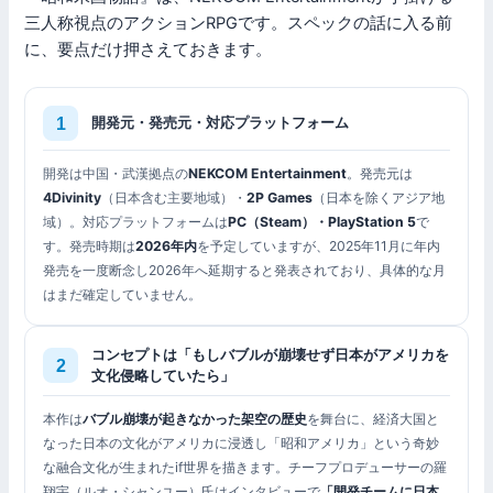
三人称視点のアクションRPGです。スペックの話に入る前
に、要点だけ押さえておきます。
開発元・発売元・対応プラットフォーム
開発は中国・武漢拠点の
NEKCOM Entertainment
。発売元は
4Divinity
（日本含む主要地域）・
2P Games
（日本を除くアジア地
域）。対応プラットフォームは
PC（Steam）・PlayStation 5
で
す。発売時期は
2026年内
を予定していますが、2025年11月に年内
発売を一度断念し2026年へ延期すると発表されており、具体的な月
はまだ確定していません。
コンセプトは「もしバブルが崩壊せず日本がアメリカを
文化侵略していたら」
本作は
バブル崩壊が起きなかった架空の歴史
を舞台に、経済大国と
なった日本の文化がアメリカに浸透し「昭和アメリカ」という奇妙
な融合文化が生まれたif世界を描きます。チーフプロデューサーの羅
翔宇（ルオ・シャンユー）氏はインタビューで
「開発チームに日本