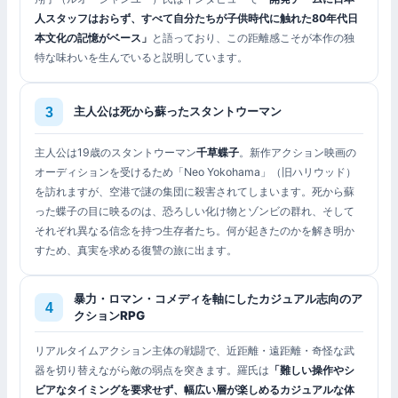
人スタッフはおらず、すべて自分たちが子供時代に触れた80年代日
本文化の記憶がベース」
と語っており、この距離感こそが本作の独
特な味わいを生んでいると説明しています。
主人公は死から蘇ったスタントウーマン
主人公は19歳のスタントウーマン
千草蝶子
。新作アクション映画の
オーディションを受けるため「Neo Yokohama」（旧ハリウッド）
を訪れますが、空港で謎の集団に殺害されてしまいます。死から蘇
った蝶子の目に映るのは、恐ろしい化け物とゾンビの群れ、そして
それぞれ異なる信念を持つ生存者たち。何が起きたのかを解き明か
すため、真実を求める復讐の旅に出ます。
暴力・ロマン・コメディを軸にしたカジュアル志向のア
クションRPG
リアルタイムアクション主体の戦闘で、近距離・遠距離・奇怪な武
器を切り替えながら敵の弱点を突きます。羅氏は
「難しい操作やシ
ビアなタイミングを要求せず、幅広い層が楽しめるカジュアルな体