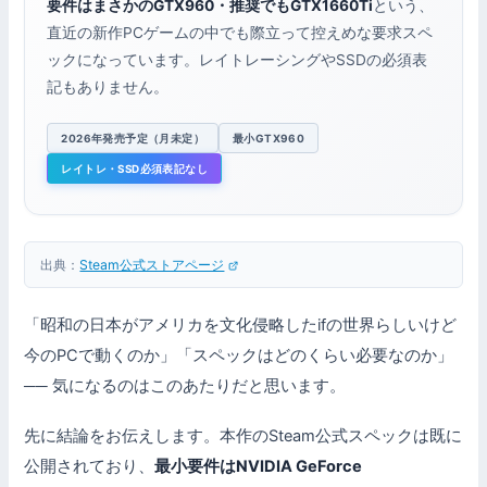
要件はまさかのGTX960・推奨でもGTX1660Ti
という、
直近の新作PCゲームの中でも際立って控えめな要求スペ
ックになっています。レイトレーシングやSSDの必須表
記もありません。
2026年発売予定（月未定）
最小GTX960
レイトレ・SSD必須表記なし
出典：
Steam公式ストアページ
「昭和の日本がアメリカを文化侵略したifの世界らしいけど
今のPCで動くのか」「スペックはどのくらい必要なのか」
── 気になるのはこのあたりだと思います。
先に結論をお伝えします。本作のSteam公式スペックは既に
公開されており、
最小要件はNVIDIA GeForce