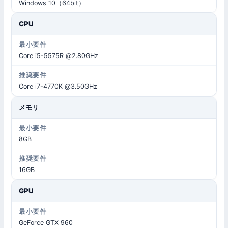
Windows 10（64bit）
CPU
Core i5-5575R @2.80GHz
Core i7-4770K @3.50GHz
メモリ
8GB
16GB
GPU
GeForce GTX 960