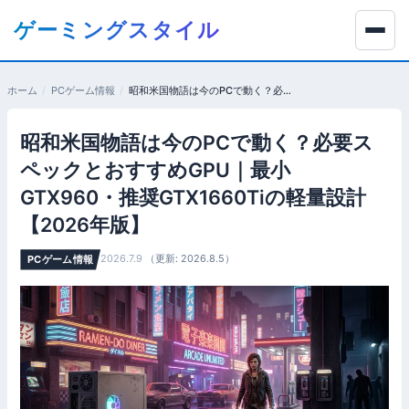
コ
ゲーミングスタイル
ン
テ
ン
ホーム
PCゲーム情報
昭和米国物語は今のPCで動く？必要スペックとおすすめGPU｜最小GTX960・推奨GTX1660Tiの軽量設計【2026年版】
ツ
へ
昭和米国物語は今のPCで動く？必要ス
移
動
ペックとおすすめGPU｜最小
す
GTX960・推奨GTX1660Tiの軽量設計
る
【2026年版】
2026.7.9
（更新: 2026.8.5）
PCゲーム情報