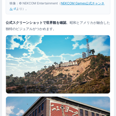
映像：© NEKCOM Entertainment（
NEKCOM Games公式チャンネ
ル
より）。
公式スクリーンショットで世界観を確認
。昭和とアメリカが融合した
独特のビジュアルがつかめます。