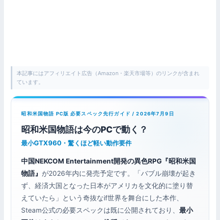
本記事にはアフィリエイト広告（Amazon・楽天市場等）のリンクが含まれ
ています。
昭和米国物語 PC版 必要スペック先行ガイド / 2026年7月9日
昭和米国物語は今のPCで動く？
最小GTX960・驚くほど軽い動作要件
中国NEKCOM Entertainment開発の異色RPG『昭和米国
物語』
が2026年内に発売予定です。「バブル崩壊が起き
ず、経済大国となった日本がアメリカを文化的に塗り替
えていたら」という奇抜なif世界を舞台にした本作、
Steam公式の必要スペックは既に公開されており、
最小