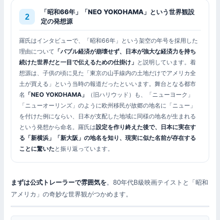
「昭和66年」「NEO YOKOHAMA」という世界観設
定の発想源
羅氏はインタビューで、「昭和66年」という架空の年号を採用した
理由について
「バブル経済が崩壊せず、日本が強大な経済力を持ち
続けた世界だと一目で伝えるための仕掛け」
と説明しています。着
想源は、子供の頃に見た「東京の山手線内の土地だけでアメリカ全
土が買える」という当時の報道だったといいます。舞台となる都市
名
「NEO YOKOHAMA」
（旧ハリウッド）も、「ニューヨーク」
「ニューオーリンズ」のように欧州移民が故郷の地名に「ニュー」
を付けた例にならい、日本が支配した地域に同様の地名が生まれる
という発想から命名。羅氏は
設定を作り終えた後で、日本に実在す
る「新横浜」「新大阪」の地名を知り、現実に似た名前が存在する
ことに驚いた
と振り返っています。
まずは公式トレーラーで雰囲気を
。80年代B級映画テイストと「昭和
アメリカ」の奇妙な世界観がつかめます。