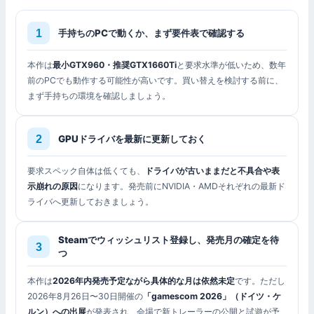
手持ちのPCで動くか、まず要件表で確認する
本作は
最小GTX960・推奨GTX1660Ti
と要求水準が低いため、数年
前のPCでも動作する可能性が高いです。買い替えを検討する前に、
まず手持ちの環境を確認しましょう。
GPUドライバを最新に更新しておく
要求スペック自体は低くても、
ドライバが古いままだと不具合や表
示崩れの原因
になります。発売前にNVIDIA・AMDそれぞれの最新ド
ライバへ更新しておきましょう。
Steamでウィッシュリスト登録し、発売月の確定を待
つ
本作は
2026年内発売予定ながら具体的な月は依然未定
です。ただし
2026年8月26日〜30日開催の
「gamescom 2026」（ドイツ・ケ
ルン）への出展
が発表され、会場で新トレーラーの公開と試遊が予