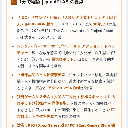
1分で結論｜gen ATLAS の要点
『ICO』『ワンダと巨像』『人喰いの大鷲トリコ』の上田文
人 × genDESIGN 新作
。トリコ（2016）以来
10年ぶり
の最
新作で、2024年12月 The Game Awards の Project Robot
が正式タイトル化された形
シングルプレイヤー オープンワールド アクションアドベン
チャー
。広大な放棄惑星で目覚めた主人公が、寄生型エイリ
アン敵と戦いながら
巨大ロボット
と出会い、その圧倒的力
で新エリアを開放する構造
上田作品初の三人称銃撃要素
。ジェットパック移動・車両戦
闘・巨大機械構造物登山など、過去作の静かな探索 + 戦闘
とは大きく異なる
アクション性の強化
が特徴
独自ゲームシステム：人間の主人公 + 相棒ロボット → 巨大
ロボット頭部操作 → 同体奪取
。人間の主人公が相棒ロボッ
トとともに巨大ロボットの頭部に乗り、操作することで
巨
大ロボット同体を奪取
する独自の機構
対応：PS5 / Xbox Series X|S / PC（Epic Games Store 独