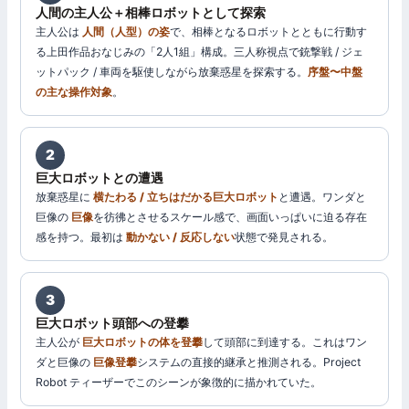
人間の主人公＋相棒ロボットとして探索
主人公は
人間（人型）の姿
で、相棒となるロボットとともに行動す
る上田作品おなじみの「2人1組」構成。三人称視点で銃撃戦 / ジェ
ットパック / 車両を駆使しながら放棄惑星を探索する。
序盤〜中盤
の主な操作対象
。
2
巨大ロボットとの遭遇
放棄惑星に
横たわる / 立ちはだかる巨大ロボット
と遭遇。ワンダと
巨像の
巨像
を彷彿とさせるスケール感で、画面いっぱいに迫る存在
感を持つ。最初は
動かない / 反応しない
状態で発見される。
3
巨大ロボット頭部への登攀
主人公が
巨大ロボットの体を登攀
して頭部に到達する。これはワン
ダと巨像の
巨像登攀
システムの直接的継承と推測される。Project
Robot ティーザーでこのシーンが象徴的に描かれていた。