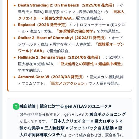
Death Stranding 2: On the Beach（2025/06 発売済）
：小
島秀夫 × 孤独な世界探索 × ジャンル境界の融解という
「日本人
クリエイター × 孤独な大作AAA」
系譜で直接競合。
Replaced（2026 発売予定）
：レトロフューチャー × 横スクロ
ール × 廃墟 SF 美術。
「SF廃墟系の独自美学」
で美術系競合。
Stalker 2: Heart of Chornobyl（2024/11 発売済）
：オープ
ンワールド × 廃墟 + 異常存在 × 一人称射撃。
「廃墟系オープン
ワールド AAA」
で構造的競合。
Hellblade 2: Senua’s Saga（2024/05 発売済）
：北欧神話 ×
巨大存在 × 短編 AAA。
「巨大他者との関係性 + 短編集中構造」
で美学的競合。
Armored Core VI（2023/08 発売済）
：巨大メカ × 機動戦闘
× フロムソフト。
「巨大メカアクション」
でメカ系直接競合。
独自結論｜競合に対する gen ATLAS のユニークさ
T
独自ポジショニング
競合作品群を分析すると、gen ATLAS の
「日本人クリエイター × 巨大ロボット ×
が見えてきます。
静かな美学 × 三人称銃撃 × ジェットパック自由移動 × 巨
大ロボ同体奪取システム」
という組み合わせは、競合各作に