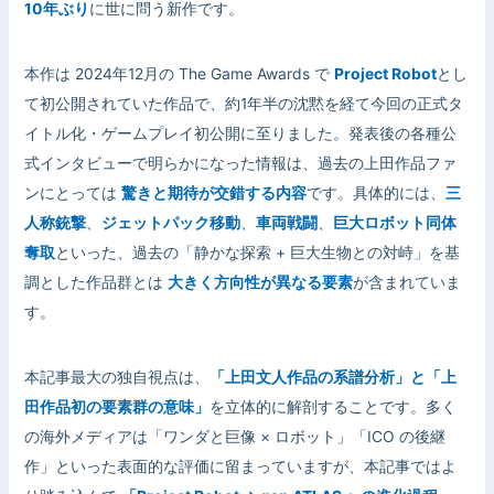
10年ぶり
に世に問う新作です。
本作は 2024年12月の The Game Awards で
Project Robot
とし
て初公開されていた作品で、約1年半の沈黙を経て今回の正式タ
イトル化・ゲームプレイ初公開に至りました。発表後の各種公
式インタビューで明らかになった情報は、過去の上田作品ファ
ンにとっては
驚きと期待が交錯する内容
です。具体的には、
三
人称銃撃
、
ジェットパック移動
、
車両戦闘
、
巨大ロボット同体
奪取
といった、過去の「静かな探索 + 巨大生物との対峙」を基
調とした作品群とは
大きく方向性が異なる要素
が含まれていま
す。
本記事最大の独自視点は、
「上田文人作品の系譜分析」と「上
田作品初の要素群の意味」
を立体的に解剖することです。多く
の海外メディアは「ワンダと巨像 × ロボット」「ICO の後継
作」といった表面的な評価に留まっていますが、本記事ではよ