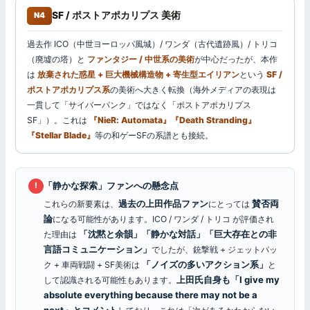
SF / ポストアポカリプス 美術
N4
過去作 ICO（中世ヨーロッパ風城）/ ワンダ（古代遺跡風）/ トリコ
（廃墟の塔）と
ファンタジー / 中世系の美術
が中心だったが、本作
は
放棄された惑星 + 巨大機械構造物 + 寄生型エイリアン
という
SF /
ポストアポカリプス系
の美術へ大きく転換（海外メディアの表現は
一貫して「サイバーパンク」ではなく「ポストアポカリプス
SF」）。これは
『NieR: Automata』『Death Stranding』
『Stellar Blade』
等の和ゲーSFの系譜とも接続。
「静かな探索」ファンへの懸念点
!
過去の上田作品ファン
賛否両
これらの新要素は、
にとっては
論
になる可能性があります。ICO / ワンダ / トリコ が評価され
「沈黙と余韻」「静かな対話」「巨大存在との非
た理由は
言語コミュニケーション」
でしたが、銃撃戦 + ジェットパッ
「ノイズの多いアクション系」
ク + 車両戦闘 + SF美術は
と
上田氏自身も「I give my
して認識される可能性もあります。
absolute everything because there may not be a
next」とコメント