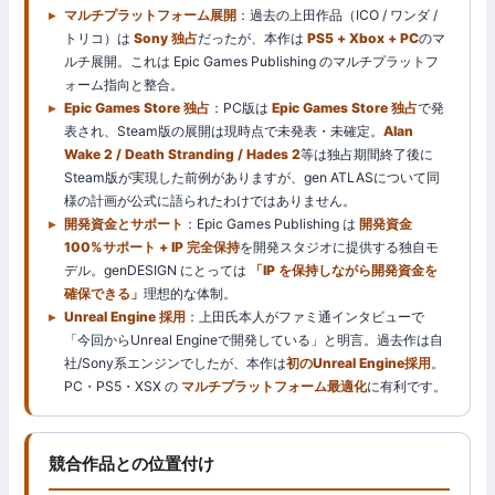
マルチプラットフォーム展開
：過去の上田作品（ICO / ワンダ /
トリコ）は
Sony 独占
だったが、本作は
PS5 + Xbox + PC
のマ
ルチ展開。これは Epic Games Publishing のマルチプラットフ
ォーム指向と整合。
Epic Games Store 独占
：PC版は
Epic Games Store 独占
で発
表され、Steam版の展開は現時点で未発表・未確定。
Alan
Wake 2 / Death Stranding / Hades 2
等は独占期間終了後に
Steam版が実現した前例がありますが、gen ATLASについて同
様の計画が公式に語られたわけではありません。
開発資金とサポート
：Epic Games Publishing は
開発資金
100%サポート + IP 完全保持
を開発スタジオに提供する独自モ
デル。genDESIGN にとっては
「IP を保持しながら開発資金を
確保できる」
理想的な体制。
Unreal Engine 採用
：上田氏本人がファミ通インタビューで
「今回からUnreal Engineで開発している」と明言。過去作は自
社/Sony系エンジンでしたが、本作は
初のUnreal Engine採用
。
PC・PS5・XSX の
マルチプラットフォーム最適化
に有利です。
競合作品との位置付け