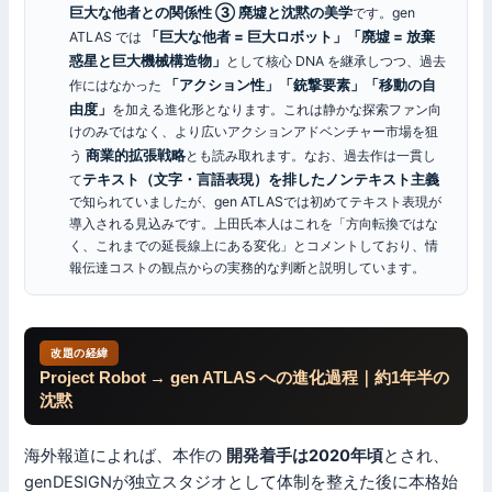
巨大な他者との関係性 ③ 廃墟と沈黙の美学
です。gen
「巨大な他者 = 巨大ロボット」「廃墟 = 放棄
ATLAS では
惑星と巨大機械構造物」
として核心 DNA を継承しつつ、過去
「アクション性」「銃撃要素」「移動の自
作にはなかった
由度」
を加える進化形となります。これは静かな探索ファン向
けのみではなく、より広いアクションアドベンチャー市場を狙
商業的拡張戦略
う
とも読み取れます。なお、過去作は一貫し
テキスト（文字・言語表現）を排したノンテキスト主義
て
で知られていましたが、gen ATLASでは初めてテキスト表現が
導入される見込みです。上田氏本人はこれを「方向転換ではな
く、これまでの延長線上にある変化」とコメントしており、情
報伝達コストの観点からの実務的な判断と説明しています。
改題の経緯
Project Robot → gen ATLAS への進化過程｜約1年半の
沈黙
海外報道によれば、本作の
開発着手は2020年頃
とされ、
genDESIGNが独立スタジオとして体制を整えた後に本格始