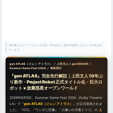
本記事にはアフィリエイト広告（Amazon・楽天市場等）のリンクが含まれ
ています。
gen ATLAS（ジェン アトラス） ／ 上田文人 × genDESIGN ／
Summer Game Fest 2026 ／ 発表翌日
『gen ATLAS』完全先行解説｜上田文人 10年ぶ
り新作・Project Robot 正式タイトル化・巨大ロ
ボット × 放棄惑星オープンワールド
2026年6月5日、Summer Game Fest 2026（Dolby Theatre
LA）で『
gen ATLAS（ジェン アトラス）
』が正式発表されま
した。『ICO』『ワンダと巨像』『人喰いの大鷲トリコ』の
上