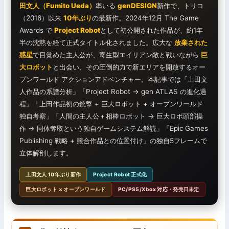
田文人（Fumito Ueda）
率いる
genDESIGN
新作で、トリコ
（2016）以来
10年ぶり
の最新作。2024年12月 The Game
Awards で
Project Robot
として初公開された作品が、約1年
半の沈黙を経て正式タイトル化されました。広大な
放棄された
惑星
で目覚めた主人公が、寄生型エイリアン敵と戦いながら
巨
大ロボット
と出会い、その圧倒的力で新エリアを開放するオー
プンワールド アクションアドベンチャー。本記事では「上田文
人作品の系譜分析」「Project Robot → gen ATLAS の進化過
程」「上田作品初の銃撃 + 巨大ロボット + オープンワールド
独自考察」「人間の主人公＋相棒ロボット → 巨大ロボ頭部操
作 → 同体奪取という独自ゲームシステム解読」「Epic Games
Publishing 戦略 + 競合作品との位置付け」の独自5フレームで
立体解剖します。
上田文人 10年ぶり新作
Project Robot 正式化
巨大ロボット × オープンワールド
PC/PS5/Xbox 対応・発売日未定