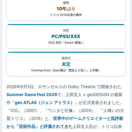
期間
10年ぶり
トリコ 2016以来の新作
対応
PC/PS5/XSX
EGS 先行・Steam 後追い
発売日
未定
Coming Soon（Epic側は「想定より近い」と示唆）
2026年6月5日、ロサンゼルスの Dolby Theatre で開催された
Summer Game Fest 2026
で、上田文人 × genDESIGN の最新
作『
gen ATLAS（ジェン アトラス）
』が正式発表されました。
『ICO』（2001）、『ワンダと巨像』（2005）、『人喰いの大
鷲トリコ』（2016）と、
世界中のゲームクリエイターと批評家
から「芸術作品」と評価されてきた
上田文人氏が、トリコ以来