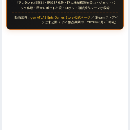
リアン敵との銃撃戦・廃墟SF風景・巨大機械構造物登山・ジェットパ
ック移動・巨大ロボット出現・ロボット頭部操作シーンが収録
動画出典：
gen ATLAS Epic Games Store 公式ページ
／ Steam ストアペ
ージは未公開（Epic 独占期間中・2026年6月7日時点）