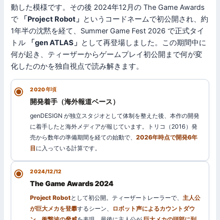
動した模様です。その後 2024年12月の The Game Awards
で
「Project Robot」
というコードネームで初公開され、約
1年半の沈黙を経て、Summer Game Fest 2026 で正式タイ
トル
「gen ATLAS」
として再登場しました。この期間中に
何が起き、ティーザーからゲームプレイ初公開まで何が変
化したのかを独自視点で読み解きます。
2020年頃
開発着手（海外報道ベース）
genDESIGN が独立スタジオとして体制を整えた後、本作の開発
に着手したと海外メディアが報じています。トリコ（2016）発
売から数年の準備期間を経ての始動で、
2026年時点で開発6年
目
に入っている計算です。
2024/12/12
The Game Awards 2024
Project Robot
として初公開。ティーザートレーラーで、
主人公
が巨大メカを登攀
するシーン、
ロボット声によるカウントダウ
ン
、
衝撃波の脅威
を表現。最後に主人公が
巨大メカの頭部に到