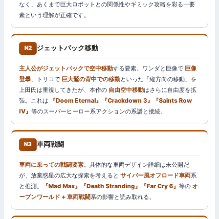
なく、あくまで巨大ロボットとの関係性やギミック攻略を彩る一要
素という理解が正確です。
ジェットパック移動
N2
主人公がジェットパックで空中移動
する要素。ワンダと巨像で
巨像
登攀
、トリコで
巨大鷲の背中での移動
といった「縦方向の移動」を
上田氏は重視してきたが、本作の
自由空中移動
はさらに自由度を拡
張。これは
『Doom Eternal』『Crackdown 3』『Saints Row
IV』
等のスーパーヒーロー系アクションの系譜と接続。
車両戦闘
N3
車両に乗っての戦闘要素
。具体的な車両デザイン詳細は未公開だ
が、放棄惑星の広大な探索を考えると
サイバー風オフロード車両
系
と推測。
『Mad Max』『Death Stranding』『Far Cry 6』
等の
オ
ープンワールド + 車両戦闘
系の影響と読み取れる。