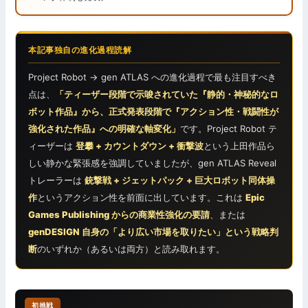
本記事独自の進化過程読解
Project Robot → gen ATLAS への進化過程で最も注目すべき
点は、
「ティーザー段階で示唆されていた『静的・神秘的なロ
ボット作品』から、正式発表段階で『アクション性・戦闘性が
強化された作品』への明確な軸変化」
です。Project Robot テ
ィーザーは
登攀 + カウントダウン + 衝撃波
という上田作品ら
しい静かな緊張感を強調していましたが、gen ATLAS Reveal
トレーラーは
銃撃戦 + ジェットパック + 巨大ロボット同体操
作
というアクション性を前面に出しています。これは
Epic
Games Publishing からの商業性強化の要請
、または
genDESIGN 自身の「より広い市場を取りたい」という戦略判
断
のいずれか（あるいは両方）と読み取れます。
初挑戦