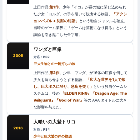
上田作品
第1作
。少年「イコ」が霧の城に閉じ込められ
た少女「ヨルダ」の手を引いて脱出する物語。
「アクシ
ョンパズル + 沈黙の対話」
という独自ジャンルを確立。
当時のゲーム業界に「ゲームは芸術になり得る」という
議論を巻き起こした金字塔。
ワンダと巨像
2005
PS2
巨大生物との一騎打ちの旅
上田作品
第2作
。少年「ワンダ」が16体の巨像を倒して
少女を蘇らせようとする物語。
「広大な世界を1人で旅
し、巨大ボスに登り、急所を突く」
という独自ゲームシ
ステムは、後の
『ELDEN RING』『Dragon Age: The
Veilguard』『God of War』
等の AAA タイトルに大き
な影響を与えた。
人喰いの大鷲トリコ
2016
PS4
少年と巨大鷲の絆の物語