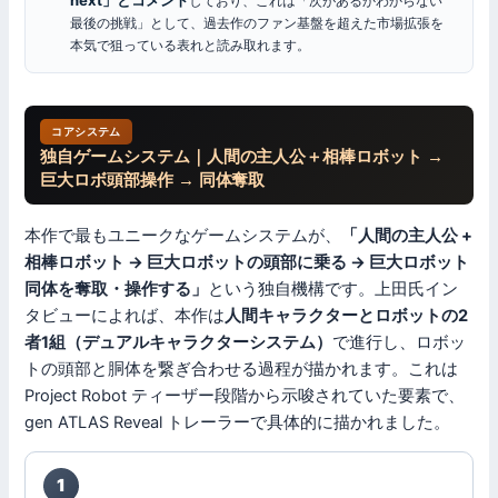
しており、これは「次があるかわからない
最後の挑戦」として、過去作のファン基盤を超えた市場拡張を
本気で狙っている表れと読み取れます。
コアシステム
独自ゲームシステム｜人間の主人公＋相棒ロボット →
巨大ロボ頭部操作 → 同体奪取
本作で最もユニークなゲームシステムが、
「人間の主人公 +
相棒ロボット → 巨大ロボットの頭部に乗る → 巨大ロボット
同体を奪取・操作する」
という独自機構です。上田氏イン
タビューによれば、本作は
人間キャラクターとロボットの2
者1組（デュアルキャラクターシステム）
で進行し、ロボッ
トの頭部と胴体を繋ぎ合わせる過程が描かれます。これは
Project Robot ティーザー段階から示唆されていた要素で、
gen ATLAS Reveal トレーラーで具体的に描かれました。
1