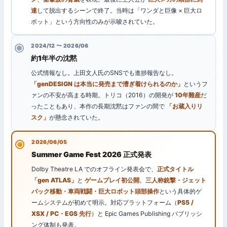
達
して脱出するシーンで終了。当時は「ワンダと巨像 × 巨大ロ
ボット」という方向性のみが示唆されていた。
2024/12 〜 2026/06
約1年半の沈黙
公式情報なし。上田文人氏のSNSでも進捗報告なし。
「genDESIGN は本当に発売まで漕ぎ着けられるのか」
というフ
ァンの不安が高まる時期。トリコ（2016）の開発が
10年難産
だ
ったこともあり、本作の長期沈黙はファンの間で
「お蔵入りリ
スク」
が懸念されていた。
2026/06/05
Summer Game Fest 2026 正式発表
Dolby Theatre LA でのオフライン発表会で、
正式タイトル
「gen ATLAS」
と
ゲームプレイ初公開
。
三人称銃撃・ジェット
パック移動・車両戦闘・巨大ロボット頭部操作
という具体的ゲ
ームシステムが初めて明示。対応プラットフォーム（
PS5 /
XSX / PC・EGS 先行
）と Epic Games Publishing パブリッシ
ング体制も発表。