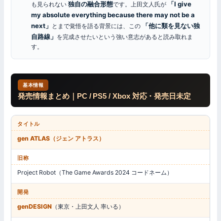
独自の融合形態
「I give
も見られない
です。上田文人氏が
my absolute everything because there may not be a
next」
「他に類を見ない独
とまで覚悟を語る背景には、この
自路線」
を完成させたいという強い意志があると読み取れま
す。
基本情報
発売情報まとめ｜PC / PS5 / Xbox 対応・発売日未定
タイトル
gen ATLAS（ジェン アトラス）
旧称
Project Robot（The Game Awards 2024 コードネーム）
開発
genDESIGN
（東京・上田文人 率いる）