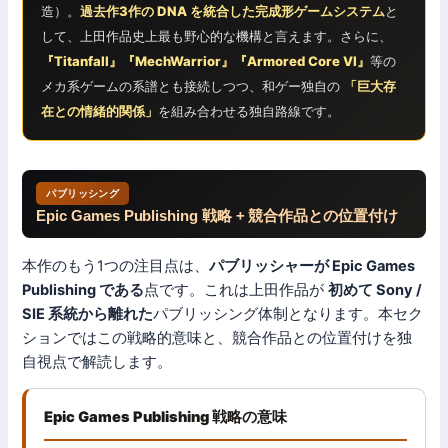
造）。
過去作3作の DNA を統合した完成形ゲームシステム
と
して、上田作品史上最も野心的な機構と言えます。さらに、
『Titanfall』『MechWarrior』『Armored Core VI』
等の
メカ系ゲームの系譜とも接続しつつ、和ゲー独自の
「巨大存
在との情緒的関係」
を組み合わせる独自路線です。
パブリッシング
Epic Games Publishing 戦略 + 競合作品との位置付け
本作のもう1つの注目点は、
パブリッシャーが Epic Games
Publishing である
点です。これは上田作品が
初めて Sony /
SIE 系統から離れた
パブリッシング体制となります。本セク
ションではこの戦略的意味と、競合作品との位置付けを独
自視点で解読します。
Epic Games Publishing 戦略の意味