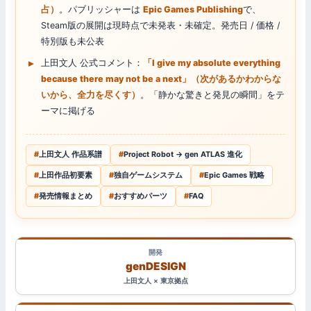
占）
。パブリッシャーは
Epic Games Publishing
で、
Steam版の展開は現時点で未発表・未確定。発売日 / 価格 /
特別版も未公表
上田文人 公式コメント：
「I give my absolute everything
because there may not be a next」（次があるかわからな
いから、全力を尽くす）
。「静かな驚きと発見の瞬間」をテ
ーマに掲げる
上田文人 作品系譜
Project Robot → gen ATLAS 進化
上田作品初要素
独自ゲームシステム
Epic Games 戦略
発売情報まとめ
おすすめパーツ
FAQ
開発
genDESIGN
上田文人 × 東京拠点