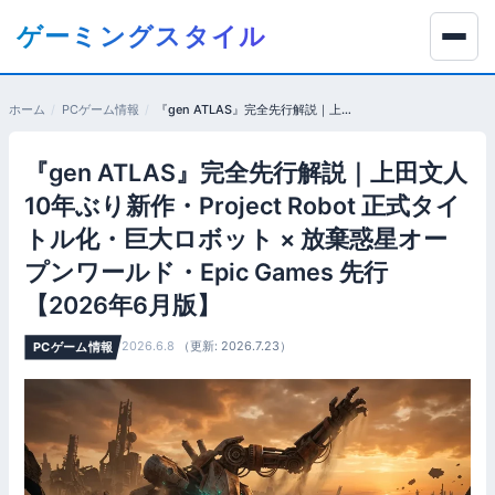
コ
ゲーミングスタイル
ン
テ
ン
ホーム
PCゲーム情報
『gen ATLAS』完全先行解説｜上田文人 10年ぶり新作・Project Robot 正式タイトル化・巨大ロボット × 放棄惑星オープンワールド・Epic Games 先行【2026年6月版】
ツ
へ
『gen ATLAS』完全先行解説｜上田文人
移
動
10年ぶり新作・Project Robot 正式タイ
す
トル化・巨大ロボット × 放棄惑星オー
る
プンワールド・Epic Games 先行
【2026年6月版】
2026.6.8
（更新: 2026.7.23）
PCゲーム情報