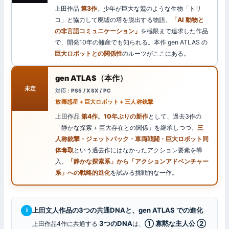
上田作品
第3作
。少年が巨大な鷲のような生物「トリ
コ」と協力して廃墟の塔を脱出する物語。
「AI 動物と
の非言語コミュニケーション」
を極限まで追求した作品
で、開発10年の難産でも知られる。本作 gen ATLAS の
巨大ロボットとの関係性
のルーツがここにある。
gen ATLAS（本作）
未定
PS5 / XSX / PC
放棄惑星 + 巨大ロボット + 三人称銃撃
上田作品
第4作
。
10年ぶりの新作
として、過去3作の
「静かな探索 + 巨大存在との関係」を継承しつつ、
三
人称銃撃・ジェットパック・車両戦闘・巨大ロボット同
体奪取
という過去作にはなかったアクション要素を導
入。
「静かな探索系」から「アクションアドベンチャー
系」への戦略的進化
を試みる挑戦的な一作。
上田文人作品の3つの共通DNAと、gen ATLAS での進化
i
3つのDNA
① 寡黙な主人公 ②
上田作品4作に共通する
は、