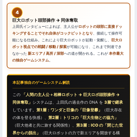
4
巨大ロボット頭部操作 → 同体奪取
上田氏インタビューによれば、主人公が
ロボットの頭部に直接ドッ
キングすることでそれ自体がコックピットとなり
、接続して操作可
能になる仕組み。これにより巨大ロボットが起動・覚醒し、
巨大ロ
ボット視点での戦闘 / 移動 / 探索
が可能になり、これまで到達でき
なかった
新エリア / 高所 / 深部
への道が開かれる。これが
本作最大
の独自ゲームシステム
。
本記事独自のゲームシステム解読
この
「人間の主人公＋相棒ロボット → 巨大ロボ頭部操作 →
同体奪取」
システムは、上田氏の過去作の DNA を
3層で継承
しています。
第1層：ワンダと巨像の「巨像登攀」
（巨大存在
の体を登る快感）、
第2層：トリコの「巨大生物との協力」
（巨大他者と共に旅する関係性）、
第3層：ICO の「閉じた世
界からの脱出」
（巨大ロボットの力で新エリアを開放する構