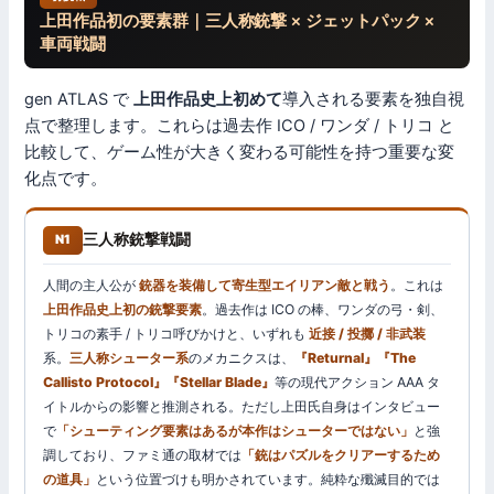
上田作品初の要素群｜三人称銃撃 × ジェットパック ×
車両戦闘
gen ATLAS で
上田作品史上初めて
導入される要素を独自視
点で整理します。これらは過去作 ICO / ワンダ / トリコ と
比較して、ゲーム性が大きく変わる可能性を持つ重要な変
化点です。
三人称銃撃戦闘
N1
人間の主人公が
銃器を装備して寄生型エイリアン敵と戦う
。これは
上田作品史上初の銃撃要素
。過去作は ICO の棒、ワンダの弓・剣、
トリコの素手 / トリコ呼びかけと、いずれも
近接 / 投擲 / 非武装
系。
三人称シューター系
のメカニクスは、
『Returnal』『The
Callisto Protocol』『Stellar Blade』
等の現代アクション AAA タ
イトルからの影響と推測される。ただし上田氏自身はインタビュー
で
「シューティング要素はあるが本作はシューターではない」
と強
調しており、ファミ通の取材では
「銃はパズルをクリアーするため
の道具」
という位置づけも明かされています。純粋な殲滅目的では