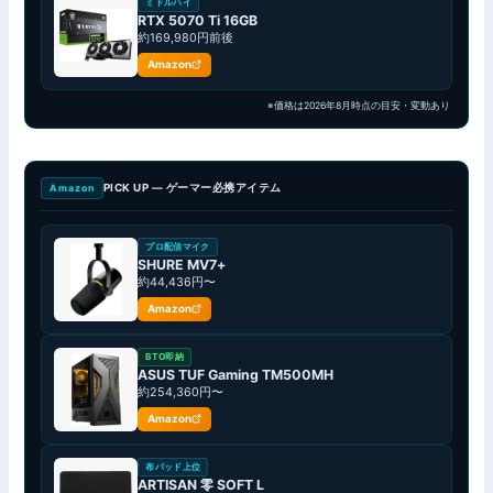
ミドルハイ
RTX 5070 Ti 16GB
約169,980円前後
Amazon
※価格は2026年8月時点の目安・変動あり
PICK UP — ゲーマー必携アイテム
Amazon
プロ配信マイク
SHURE MV7+
約44,436円〜
Amazon
BTO即納
ASUS TUF Gaming TM500MH
約254,360円〜
Amazon
布パッド上位
ARTISAN 零 SOFT L