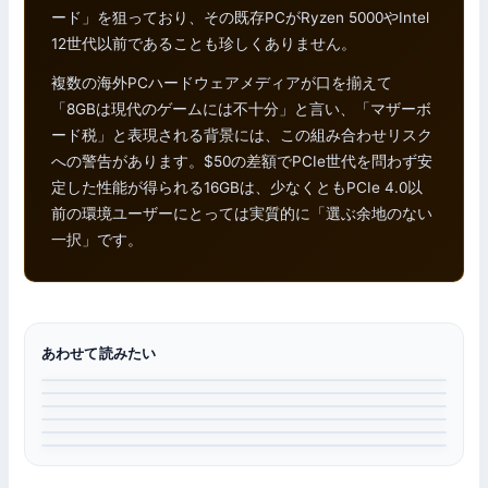
ード」を狙っており、その既存PCがRyzen 5000やIntel
12世代以前であることも珍しくありません。
複数の海外PCハードウェアメディアが口を揃えて
「8GBは現代のゲームには不十分」と言い、「マザーボ
ード税」と表現される背景には、この組み合わせリスク
への警告があります。$50の差額でPCIe世代を問わず安
定した性能が得られる16GBは、少なくともPCIe 4.0以
前の環境ユーザーにとっては実質的に「選ぶ余地のない
一択」です。
あわせて読みたい
グラフィックボード
グラフィックボード
RTX 5060 vs RTX 5060 Ti どっちが買い？
グラフィックボード
乗り換えガイド
RTX 5060の8GBは2026年に足りない
RTX 5060 Ti vs RX 9060 XT どっちがおすすめ？
ニュース
RTX 5060 Ti 乗り換え価値を世代別に検証｜「何世代前から」
ニュース
が得か
RTX 5060 Ti 8GB版 供給停止＋9GB VRAM版計画の全貌
RTX 5060 Ti 16GB入手困難｜50 SuperはQ3に延期