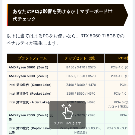
あなたのPCは影響を受けるか｜マザーボード世
代チェック
以下に当てはまるPCをお使いなら、RTX 5060 Ti 8GBでの
ペナルティが発生します。
プラットフォーム
チップセット（例）
PCIe世代
AMD Ryzen 3000（Zen 2）
B450 / X470 / X570
PCIe 4.0（CP
AMD Ryzen 5000（Zen 3）
B450 / B550 / X570
PCIe 4.0（CP
Intel 第10世代（Comet Lake）
Z490 / B460 / H470
PCIe 3.0
Intel 第11世代（Rocket Lake）
Z590 / B560 / H570
PCIe 4.0（一
Intel 第12世代（Alder Lake）
Z690 / B660 / H670
PCIe 5.0対応
スロット実装はマ
AMD Ryzen 7000（Zen 4）以
B650 / X670 / X870
PCIe 5.0
降
スクロールできます
Intel 第13世代（Raptor Lake）
Z790 / B760（PCIe 5.0スロッ
PCIe 5.0（スロッ
以降
ト確認要）