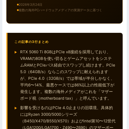
2026年3月24日
複数の海外PCハードウェアメディアの実測データに基づく
この記事の3行まとめ
RTX 5060 Ti 8GBはPCIe x8接続を採用しており、
VRAMの8GBを使い切るとゲームアセットをシステ
ムRAMとPCIeバス経由でスワップし続けます。PCIe
5.0（64GB/s）ならこのスワップに耐えられます
が、PCIe 4.0（32GB/s）では帯域が半分しかなく、
平均6〜14%、最悪ケースでは86%以上の性能低下が
発生します。複数の海外メディアがこれを「マザー
ボード税（motherboard tax）」と呼んでいます。
影響を受けるのはPCIe 4.0止まりの旧環境、具体的
にはRyzen 3000/5000シリーズ
（B450/X470/B550/X570）およびIntel第10〜12世代
（LGA1200/LGA1700・Z490〜Z690）のマザーボー