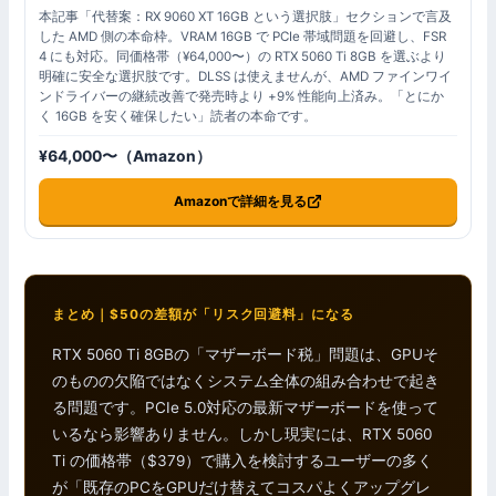
本記事「代替案：RX 9060 XT 16GB という選択肢」セクションで言及
した AMD 側の本命枠。VRAM 16GB で PCIe 帯域問題を回避し、FSR
4 にも対応。同価格帯（¥64,000〜）の RTX 5060 Ti 8GB を選ぶより
明確に安全な選択肢です。DLSS は使えませんが、AMD ファインワイ
ンドライバーの継続改善で発売時より +9% 性能向上済み。「とにか
く 16GB を安く確保したい」読者の本命です。
¥64,000〜（Amazon）
Amazonで詳細を見る
まとめ｜$50の差額が「リスク回避料」になる
RTX 5060 Ti 8GBの「マザーボード税」問題は、GPUそ
のものの欠陥ではなくシステム全体の組み合わせで起き
る問題です。PCIe 5.0対応の最新マザーボードを使って
いるなら影響ありません。しかし現実には、RTX 5060
Ti の価格帯（$379）で購入を検討するユーザーの多く
が「既存のPCをGPUだけ替えてコスパよくアップグレ