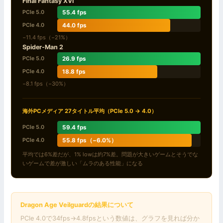
Final Fantasy XVI
55.4 fps
PCIe 5.0
44.0 fps
PCIe 4.0
−11.4 fps（−21%）
Spider-Man 2
26.9 fps
PCIe 5.0
18.8 fps
PCIe 4.0
−8.1 fps（−30%）
海外PCメディア 27タイトル平均（PCIe 5.0 → 4.0）
59.4 fps
PCIe 5.0
55.8 fps（−6.0%）
PCIe 4.0
平均では6%差だが、1% lowは約7%差。問題が大きいゲームとそうでな
いゲームで差が激しい「ムラのある性能」になる
Dragon Age Veilguardの結果について
PCIe 4.0で34fps→4.8fpsという数値は、グラフを見れば分か