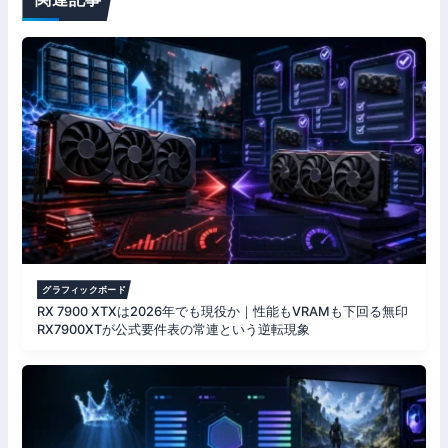
シ
ョ
ン
グラフィックボード
RX 7900 XTXは2026年でも現役か｜性能もVRAMも下回る無印
RX7900XTが公式要件表の常連という逆転現象