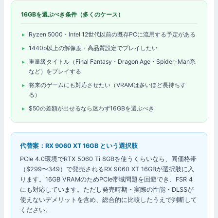
16GBを選ぶべき条件（多くのケース）
Ryzen 5000・Intel 12世代以前の既存PCに流用する予定がある
1440p以上の解像度・高品質設定でプレイしたい
重量級タイトル（Final Fantasy・Dragon Age・Spider-Man系
など）をプレイする
将来のゲームにも対応させたい（VRAMは多いほど長持ちす
る）
$50の差額が出せるなら迷わず16GBを選ぶべき
代替案：RX 9060 XT 16GB という選択肢
PCIe 4.0環境でRTX 5060 Ti 8GBを使うくらいなら、同価格帯
（$299〜349）で発売されるRX 9060 XT 16GBが選択肢に入
ります。16GB VRAMのためPCIe帯域問題を回避でき、FSR 4
にも対応しています。ただし発売時期・実際の性能・DLSSが
使えないデメリットを含め、総合的に比較したうえで判断して
ください。