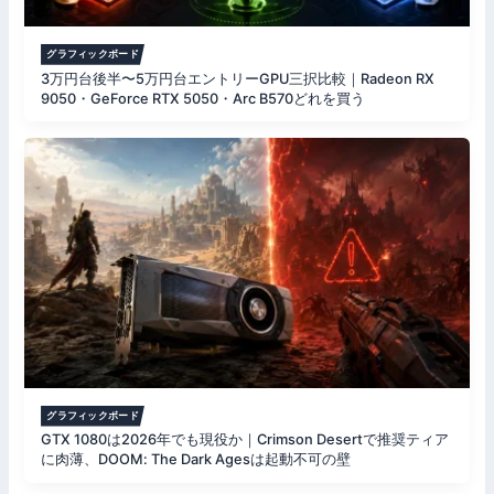
グラフィックボード
3万円台後半〜5万円台エントリーGPU三択比較｜Radeon RX
9050・GeForce RTX 5050・Arc B570どれを買う
グラフィックボード
GTX 1080は2026年でも現役か｜Crimson Desertで推奨ティア
に肉薄、DOOM: The Dark Agesは起動不可の壁