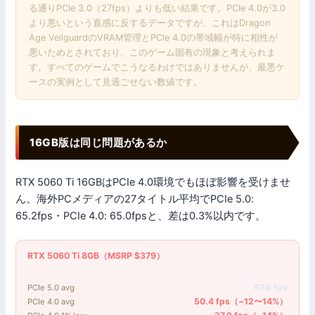
る通りPCIe 3.0（27fps）よりも低い結果です。PCIe 4.0が3.0
より悪いという直感に反するデータですが、これはDragon
Age VeilguardのVRAM管理とPCIe 4.0の帯域幅が特に相性が
悪いためとされており、このゲーム固有の現象と考えられま
す。すべてのゲームでこうなるわけではありませんが、最悪ケ
ースの実例として見過ごせない数値です。
16GB版は同じ問題があるか
RTX 5060 Ti 16GBはPCIe 4.0環境でもほぼ影響を受けませ
ん。海外PCメディアの27タイトル平均でPCIe 5.0:
65.2fps・PCIe 4.0: 65.0fpsと、差は0.3%以内です。
RTX 5060 Ti 8GB（MSRP $379）
57.6 fps
PCIe 5.0 avg
50.4 fps（−12〜14%）
PCIe 4.0 avg