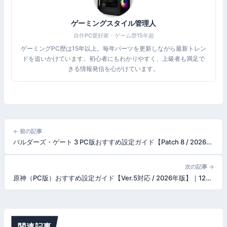
ゲーミングスタイル管理人
自作PC愛好家・ゲーム歴15年超
ゲーミングPC歴は15年以上。毎年パーツを更新しながら最新トレン
ドを追いかけています。初心者にもわかりやすく、上級者も満足で
きる情報発信を心がけています。
投
← 前の記事
バルダーズ・ゲート 3 PC版おすすめ設定ガイド【Patch 8 / 2026年版】｜Act 3 FPS改善はCPU設定が鍵——DX11/Vulkan選択・Dynamic Crowds・DLSS/FSR 2.2
稿
ナ
次の記事 →
原神（PC版）おすすめ設定ガイド【Ver.5対応 / 2026年版】｜120fps化の落とし穴・ナタ/フォンテーヌ重い対策・全設定の最適値
ビ
ゲ
ー
関連記事