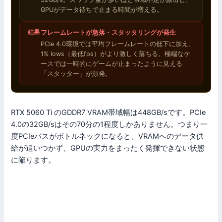
GPUがデータ待ちで止まる時間が増える。
結果
フレームレートが急落・スタッタリングが発生
PCIe 4.0環境では平均フレームレートの低下に加え、
1% lows（最低fps）がより激しく落ちる。極端なケ
ースでは一時的にゲームが止まったように見える
「スタッター」が頻発。
RTX 5060 Ti のGDDR7 VRAM帯域幅は448GB/sです。PCIe
4.0の32GB/sはその70分の1程度しかありません。つまり一
度PCIeバスがボトルネックになると、VRAMへのデータ供
給が追いつかず、GPUの実力をまったく発揮できない状態
に陥ります。