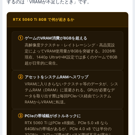
するのは「VRAMが不足したとき」です。
RTX 5060 Ti 8GB で何が起きるか
①
ゲームのVRAM消費が8GBを超える
高解像度テクスチャ・レイトレーシング・高品質設
定によってVRAM使用量が8GBを突破する。2026年
現在、1440p Ultraや4K設定では多くのゲームで8GB
超が日常的に発生。
②
アセットをシステムRAMへスワップ
VRAMに入りきらないテクスチャ等のデータが、シス
テムRAM（DRAM）に退避される。GPUが必要なデ
ータを取り出す際は毎回PCIeバス経由でシステム
RAMからVRAMに転送。
③
PCIeの帯域幅がボトルネックに
RTX 5060 Ti はPCIe x8接続。PCIe 5.0 x8 なら
64GB/sの帯域があるが、PCIe 4.0 x8 では半分の
32GB/s。スワップ量が多いほど帯域不足が露出し、