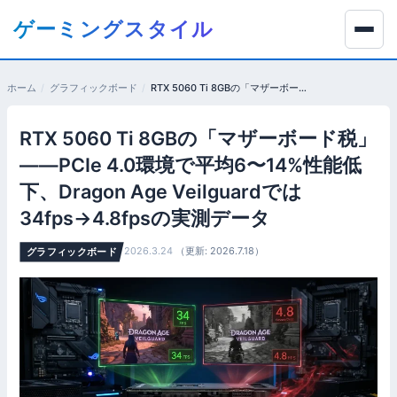
コ
ゲーミングスタイル
ン
テ
ン
ホーム
グラフィックボード
RTX 5060 Ti 8GBの「マザーボード税」——PCIe 4.0環境で平均6〜14%性能低下、Dragon Age Veilguardでは34fps→4.8fpsの実測データ
ツ
へ
RTX 5060 Ti 8GBの「マザーボード税」
移
動
——PCIe 4.0環境で平均6〜14%性能低
す
下、Dragon Age Veilguardでは
る
34fps→4.8fpsの実測データ
2026.3.24
（更新: 2026.7.18）
グラフィックボード