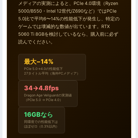
メディアの実測によると、PCIe 4.0環境（Ryzen
5000/B550・Intel 12世代/Z690など）ではPCIe
5.0比で平均6〜14%の性能低下が発生し、特定の
ゲームでは壊滅的な数値が出ています。RTX
5060 Ti 8GBを検討しているなら、購入前に必ず
読んでください。
最大−14%
PCIe 5.0→4.0の性能低下
27タイトル平均（海外PCメディア）
34→4.8fps
Dragon Age Veilguardの実測値
（PCIe 5.0 → PCIe 4.0）
16GBなら
同環境での性能低下は
ほぼゼロ（0.3%以内）