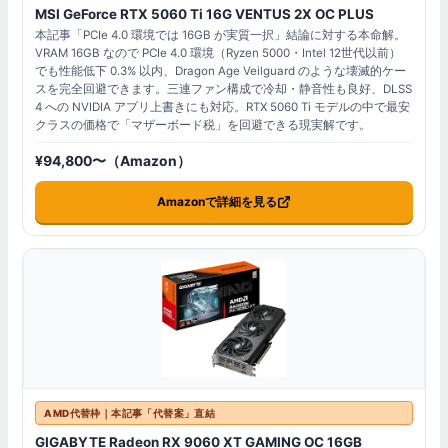
MSI GeForce RTX 5060 Ti 16G VENTUS 2X OC PLUS
本記事「PCIe 4.0 環境では 16GB が実質一択」結論に対する本命解。
VRAM 16GB なので PCIe 4.0 環境（Ryzen 5000・Intel 12世代以前）
でも性能低下 0.3% 以内、Dragon Age Veilguard のような壊滅的ケー
スを完全回避できます。三連ファン構成で冷却・静音性も良好、DLSS
4 への NVIDIA アプリ上書きにも対応。RTX 5060 Ti モデルの中で最安
クラスの価格で「マザーボード税」を回避できる現実解です。
¥94,800〜（Amazon）
Amazonで詳細を見る
AMD代替枠｜本記事「代替案」直結
GIGABYTE Radeon RX 9060 XT GAMING OC 16GB