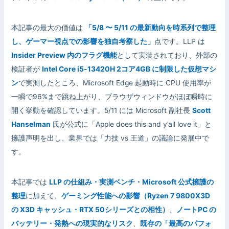
本記事の最大の価値は
「5/8 〜 5/11 の最新動向を時系列で整理
し、ゲーマー視点での影響を独自考察した」
点です。LLP は
Insider Preview 内のフラグ機能
として実装されており、外部の
検証者が
Intel Core i5-13420H 2コア4GB に制限した仮想マシ
ン
で実測したところ、Microsoft Edge 起動時に CPU 使用率が
一瞬で96%まで跳ね上がり、ブラウザウィンドウがほぼ瞬時に
開く挙動を確認しています。5/11 には Microsoft 副社長
Scott
Hanselman
氏が公式に「Apple does this and y’all love it」と
擁護声明を出し、業界では「力技 vs 王道」の議論に発展中で
す。
本記事では
LLP の仕組み・実測ベンチ・Microsoft 公式擁護の
整理
に加えて、
ゲーミング性能への影響（Ryzen 7 9800X3D
の X3D キャッシュ・RTX 50シリーズとの相性）
、
ノートPC の
バッテリー・発熱への現実的なリスク
、
既存の「最高のパフォ