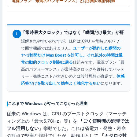
電源プラン「最高のパフォーマンス」とは別軸の動的制御
「常時最大クロック」ではなく「瞬間だけ最大」が肝
i
誤解されやすいのですが、LLP は CPU を常時フルパワー
で回す機能ではありません。
ユーザーが操作した瞬間の
1〜3秒間だけ Max Boost を許可し、それ以外の時間は通
常の動的クロック制御に戻る
仕組みです。電源プラン「最
高のパフォーマンス」が常時高クロックを維持してバッテ
リー・発熱コストが大きいのとは設計思想が真逆で、
体感
応答だけを取り出して効率よく強化する狙い
になります。
これまで Windows がやってこなかった理由
従来の Windows は、CPU のブーストクロック（マーケテ
ィング上の「最大5.7GHz」等）を
「ごく短時間の処理では
フル活用しない」
挙動でした。これは省電力・発熱・寿命
の観点で堅実な設計でしたが、副作用として
「カタログ性