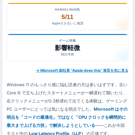
HANSELMAN氏
5/11
Apple引き合いに擁護
ゲーム性能
影響軽微
独自考察
→ Microsoft 副社長 “Apple does this” 発言を先に見る
Windows 11 のもっさり感に悩む読者の方は多いはずです。古い
Core i5 で立ち上げたスタートメニューが一瞬遅れて開いたり、
右クリックメニューが0.3秒遅れて出てくる体験は、ゲーミング
PC ユーザーにとっては気になる弱点でした。
Microsoft はその
弱点を「コードの最適化」ではなく「CPU クロックを瞬間的に
最大まで上げる力技」で解決しようとしている
——これが今回
テスト中の
Low Latency Profile（LLP）
の正体です。