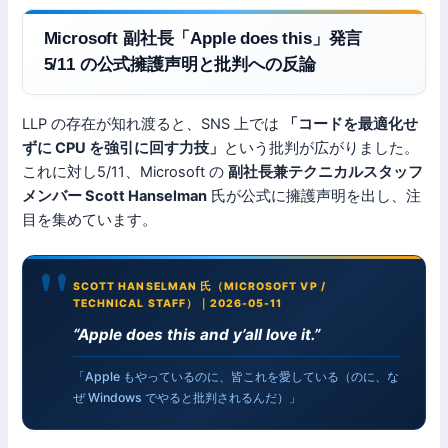
Microsoft 副社長「Apple does this」発言
5/11 の公式擁護声明と批判への反論
LLP の存在が知れ渡ると、SNS 上では
「コードを最適化せ
ずに CPU を強引に回す力技」
という批判が広がりました。
これに対し5/11、Microsoft の
副社長兼テクニカルスタッフ
メンバー Scott Hanselman
氏が公式に擁護声明を出し、注
目を集めています。
SCOTT HANSELMAN 氏（MICROSOFT VP /
TECHNICAL STAFF）｜2026-05-11
“Apple does this and y’all love it.”
「Apple もやっているのに、皆これを愛している（のに、な
ぜ Windows でやると批判されるんだ）」