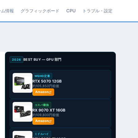
ーム情報
グラフィックボード
CPU
トラブル・設定
BEST BUY — GPU 部門
2026
WQHD定番
RTX 5070 12GB
約105,850円前後
Amazon
コスパ最強
RX 9070 XT 16GB
約109,800円前後
Amazon
ミドルハイ