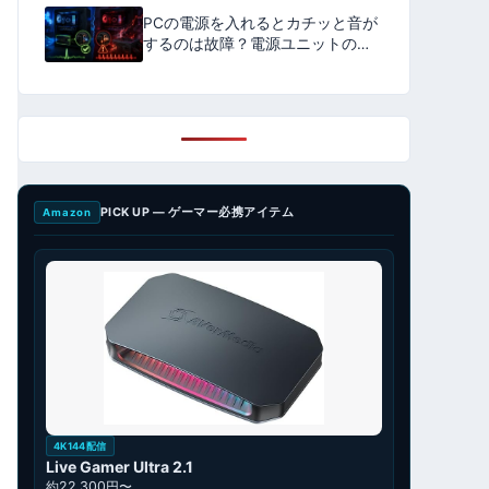
PCの電源を入れるとカチッと音が
するのは故障？電源ユニットの正
常なリレー音と危険な連続音の見
分け方を解説【2026年版】
PICK UP — ゲーマー必携アイテム
Amazon
4K144配信
Live Gamer Ultra 2.1
約22,300円〜