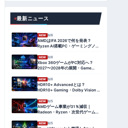
最新ニュース
8/6
NEW
AMDはIFA 2026で何を発表？
Ryzen AI搭載PC・ゲーミングノー
トを予想
8/6
NEW
Xbox 360ゲームがPC対応へ？
2027〜2028年の展開・Game
Pass・Project Helixとの関係を解
説
8/6
NEW
HDR10+ Advancedとは？
HDR10+ Gaming・Dolby Vision 2
との違いとPCゲーム対応を解説
【2026年版】
8/5
NEW
AMDゲーム事業が31％減収｜
Radeon・Ryzen・次世代ゲーム機
への影響とデータセンター急伸を
解説【2026年8月】
8/5
NEW