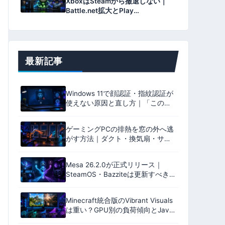
XboxはSteamから撤退しない｜
Battle.net拡大とPlay
Anywhere1,500タイトル対応の狙
いを検証
最新記事
Windows 11で顔認証・指紋認証が
使えない原因と直し方｜「このオ
プションは現在利用できません」
の対処法【2026年版】
ゲーミングPCの排熱を窓の外へ逃
がす方法｜ダクト・換気扇・サー
キュレーター4方式の効果と設置・
防犯・騒音の注意点【2026年版】
Mesa 26.2.0が正式リリース｜
SteamOS・Bazziteは更新すべき？
変更点を解説
Minecraft統合版のVibrant Visuals
は重い？GPU別の負荷傾向とJava
版影MODとの違い【2026年版】