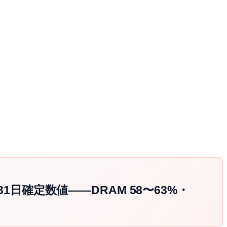
1日確定数値——DRAM 58〜63%・