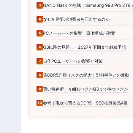
NAND Flash の急騰｜Samsung 990 Pro 2
なぜAI需要が消費者を圧迫するのか
PCメーカーへの影響｜原価構成が激変
Q3以降の見通し｜2027年下期まで継続予想
自作PCユーザーへの影響と対策
偽DDR5詐欺リスクの拡大｜5/11事件との連動
買い時判断｜今組むべきかQ3まで待つべきか
参考｜現状で買えるDDR5・SSD推奨製品4選