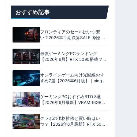
おすすめ記事
フロンティアのセールはいつ安
い？2026年半期決算SALE 降臨 全
18機種のおすすめ｜いちおしは
9800X3D ＋ RX 9070 XT
最強ゲーミングPCランキング
【2026年6月】RTX 5090搭載フラ
グシップ9機を性能・安定性・コス
パ・保証の4軸100点で格付け
オンラインゲーム向け光回線おす
すめ7選【2026年6月版】｜ping実
測比較とプロバイダ選びで失敗し
ない完全ガイド
ゲーミングPCおすすめBTO 8選
【2026年6月最新】VRAM 16GB中
心・17万円台〜RTX 5060
Ti/5070/5080搭載モデル
グラボの価格推移と買い時はい
つ？【2026年6月最新】RTX 50・
RX 9000の値下がり予測と購入判
断