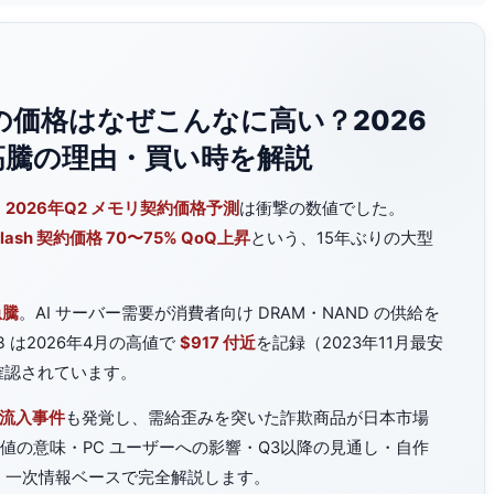
SDの価格はなぜこんなに高い？2026
高騰の理由・買い時を解説
た
2026年Q2 メモリ契約価格予測
は衝撃の数値でした。
lash 契約価格 70〜75% QoQ上昇
という、15年ぶりの大型
急騰
。AI サーバー需要が消費者向け DRAM・NAND の供給を
TB は2026年4月の高値で
$917 付近
を記録（2023年11月最安
確認されています。
ク流入事件
も発覚し、需給歪みを突いた詐欺商品が日本市場
値の意味・PC ユーザーへの影響・Q3以降の見通し・自作
、一次情報ベースで完全解説します。