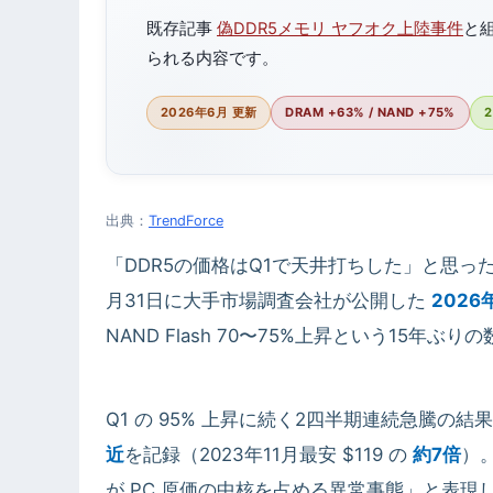
既存記事
偽DDR5メモリ ヤフオク上陸事件
と
られる内容です。
2026年6月 更新
DRAM +63% / NAND +75%
出典：
TrendForce
「DDR5の価格はQ1で天井打ちした」と思っ
月31日に大手市場調査会社が公開した
2026
NAND Flash 70〜75%上昇という15年ぶり
Q1 の 95% 上昇に続く2四半期連続急騰の結果、Sa
近
を記録（2023年11月最安 $119 の
約7倍
）。
が PC 原価の中核を占める異常事態」と表