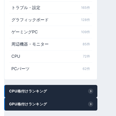
トラブル・設定
165件
グラフィックボード
128件
ゲーミングPC
109件
周辺機器・モニター
85件
CPU
72件
PCパーツ
62件
CPU格付けランキング
GPU格付けランキング