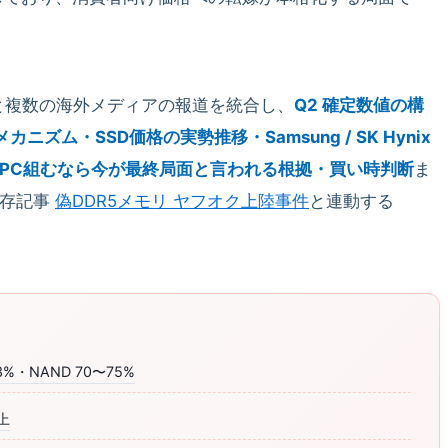
と複数の海外メディアの報道を統合し、
Q2 確定数値の構
ズム・SSD価格の実勢推移・Samsung / SK Hynix
・自作PC組むなら今が最終局面と言われる根拠・買い時判断
ま
既存記事
偽DDR5メモリ ヤフオク上陸事件
と連動する
。
・NAND 70〜75%
上