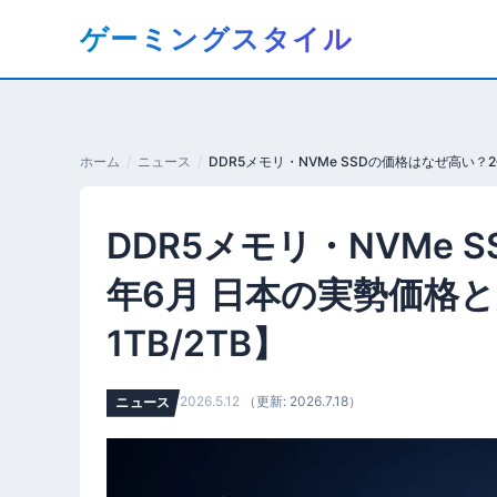
コ
ゲーミングスタイル
ン
テ
ン
ツ
へ
ホーム
ニュース
移
動
DDR5メモリ・NVMe 
す
る
年6月 日本の実勢価格と買
1TB/2TB】
2026.5.12
（更新: 2026.7.18）
ニュース