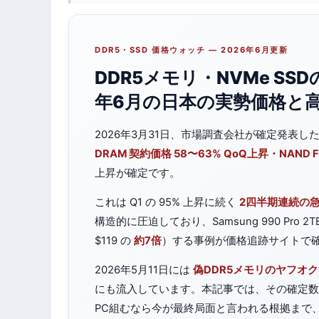
DDR5・SSD 価格ウォッチ — 2026年6月更新
DDR5メモリ・NVMe S
年6月の日本の実勢価格と
2026年3月31日、市場調査会社が確定発表し
DRAM 契約価格 58〜63% QoQ上昇・NAND F
上昇が確定です。
これは Q1 の 95% 上昇に続く
2四半期連続の
構造的に圧迫しており、Samsung 990 Pro 2
$119 の
約7倍
）する事例が価格追跡サイトで
2026年5月11日には
偽DDR5メモリのヤフオ
にも流入しています。本記事では、その確定数
PC組むなら今が最終局面と言われる根拠まで