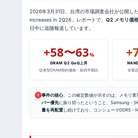
2026年3月31日、台湾の市場調査会社が公開した「AI Serv
Increases in 2Q26」レポートで、
Q2 メモリ価
日中に追随報道しています。
+58〜63
+
%
DRAM Q2 QoQ上昇
NAND
従来型DRAM契約価格・前四半期比
全製
事件の核心
。この確定数値が示すのは、メモリ業
!
バー優先
に振り切ったということ。Samsung・SK 
量を再配置
し続けており、コンシューマDDR5・NA