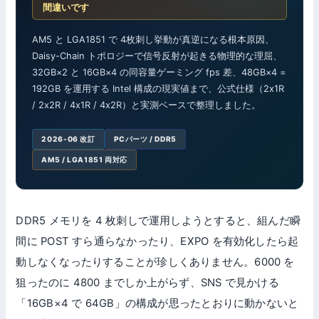
間違いです
AM5 と LGA1851 で 4枚刺し挙動が真逆になる根本原因、
Daisy-Chain トポロジーで信号反射が起きる物理的な理屈、
32GB×2 と 16GB×4 の同容量ゲーミング fps 差、48GB×4 =
192GB を運用する Intel 構成の現実値まで、公式仕様（2x1R
/ 2x2R / 4x1R / 4x2R）と実測ベースで整理しました。
2026-06 改訂
PCパーツ / DDR5
AM5 / LGA1851 両対応
DDR5 メモリを 4 枚刺しで運用しようとすると、組んだ瞬
間に POST すら通らなかったり、EXPO を有効化したら起
動しなくなったりすることが珍しくありません。6000 を
狙ったのに 4800 までしか上がらず、SNS で見かける
「16GB×4 で 64GB」の構成が思ったとおりに動かないと