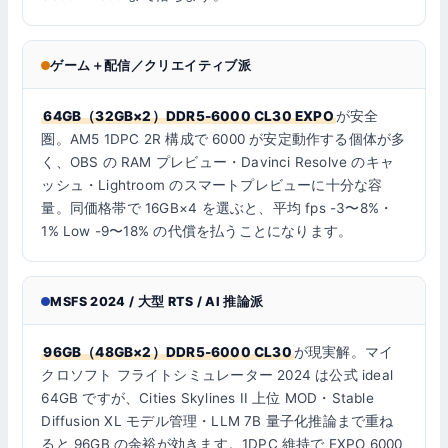
ゲーム＋配信／クリエイティブ派
64GB（32GB×2）DDR5-6000 CL30 EXPO
が安全
圏。AM5 1DPC 2R 構成で 6000 が安定動作する個体が多
く、OBS の RAM プレビュー・Davinci Resolve のキャ
ッシュ・Lightroom のスマートプレビューに十分な容
量。同価格帯で 16GB×4 を選ぶと、平均 fps -3〜8%・
1% Low -9〜18% の代償を払うことになります。
MSFS 2024 / 大型 RTS / AI 推論派
96GB（48GB×2）DDR5-6000 CL30
が現実解。マイ
クロソフト フライトシミュレーター 2024 は公式 ideal
64GB ですが、Cities Skylines II 上位 MOD・Stable
Diffusion XL モデル管理・LLM 7B 量子化推論まで重ね
ると 96GB の余裕が効きます。1DPC 維持で EXPO 6000