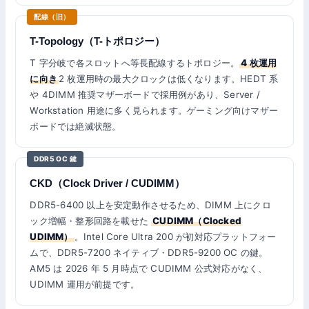
配線（旧）
T-Topology（T-トポロジー）
T 字分岐で各スロットへ等長配線するトポロジー。
4 枚運用
に向き
2 枚運用時の最大クロックは低くなります。HEDT 系
や 4DIMM 推奨マザーボードで採用例があり、Server /
Workstation 用途に多く見られます。ゲーミング向けマザー
ボードでは絶滅状態。
DDR5 OC 鍵
CKD（Clock Driver / CUDIMM）
DDR5-6400 以上を安定動作させるため、DIMM 上にクロ
ック増幅・整形回路を載せた
CUDIMM（Clocked
UDIMM）
。Intel Core Ultra 200 が初対応プラットフォー
ムで、DDR5-7200 ネイティブ・DDR5-9200 OC の鍵。
AM5 は 2026 年 5 月時点で CUDIMM 公式対応がなく、
UDIMM 運用が前提です。