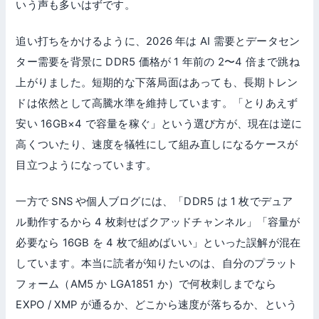
いう声も多いはずです。
追い打ちをかけるように、2026 年は AI 需要とデータセン
ター需要を背景に DDR5 価格が 1 年前の 2〜4 倍まで跳ね
上がりました。短期的な下落局面はあっても、長期トレン
ドは依然として高騰水準を維持しています。「とりあえず
安い 16GB×4 で容量を稼ぐ」という選び方が、現在は逆に
高くついたり、速度を犠牲にして組み直しになるケースが
目立つようになっています。
一方で SNS や個人ブログには、「DDR5 は 1 枚でデュア
ル動作するから 4 枚刺せばクアッドチャンネル」「容量が
必要なら 16GB を 4 枚で組めばいい」といった誤解が混在
しています。本当に読者が知りたいのは、自分のプラット
フォーム（AM5 か LGA1851 か）で何枚刺しまでなら
EXPO / XMP が通るか、どこから速度が落ちるか、という