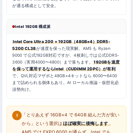
が通る構成として安全。
Intel 192GB 構成派
Intel Core Ultra 200 + 192GB（48GB×4）DDR5-
5200 CL38
が速度を保った現実解。AM5 も Ryzen
9000 で公式192GB対応ですが、4枚刺しでは公式DDR5-
3600（実用4000〜4800）まで落ちます。
192GBを速度
を保って運用するならIntel（CUDIMM 2DPC）が有利
で、QVL対応マザボと48GB×4キットなら 6000〜6400
まで詰められる個体もあり。AI ローカル推論・仮想化必
須勢向け。
「とりあえず 16GB×4 で 64GB 組んだ方が安い
から」という選択は
ほぼ確実に後悔します
。
AM5 では EXPO 6000 が通らず、Intel でも