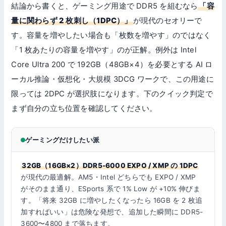
結論から書くと、ゲーミング用途で DDR5 を組むなら
「容
量に関わらず 2 枚刺し（1DPC）」
が現代のセオリーで
す。容量を増やしたい場合も「枚数を増やす」のではなく
「1 枚あたりの容量を増やす」のが正解。例外は Intel
Core Ultra 200 で 192GB（48GB×4）を必要とする AI ロ
ーカル推論・仮想化・大規模 3DCG ワークで、この用途に
限っては 2DPC が選択肢になります。下のクイック判定で
まず自分の立ち位置を確認してください。
ゲーミングだけしたい派
32GB（16GB×2）DDR5-6000 EXPO / XMP の 1DPC
が現代の最適解。AM5・Intel どちらでも EXPO / XMP
がそのまま通り、ESports 系で 1% Low が +10% 伸びま
す。「将来 32GB に増やしたくなったら 16GB を 2 枚追
加すればいい」は危険な発想で、追加した瞬間に DDR5-
3600〜4800 まで落ちます。