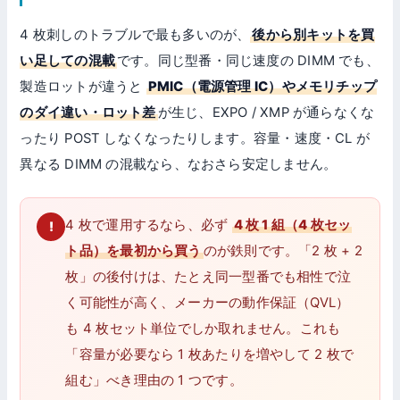
4 枚刺しのトラブルで最も多いのが、
後から別キットを買
い足しての混載
です。同じ型番・同じ速度の DIMM でも、
製造ロットが違うと
PMIC（電源管理 IC）やメモリチップ
のダイ違い・ロット差
が生じ、EXPO / XMP が通らなくな
ったり POST しなくなったりします。容量・速度・CL が
異なる DIMM の混載なら、なおさら安定しません。
4 枚で運用するなら、必ず
4 枚 1 組（4 枚セッ
ト品）を最初から買う
のが鉄則です。「2 枚 + 2
枚」の後付けは、たとえ同一型番でも相性で泣
く可能性が高く、メーカーの動作保証（QVL）
も 4 枚セット単位でしか取れません。これも
「容量が必要なら 1 枚あたりを増やして 2 枚で
組む」べき理由の 1 つです。