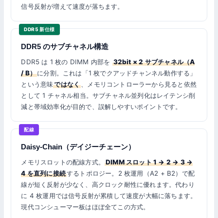
信号反射が増えて速度が落ちます。
DDR5 新仕様
DDR5 のサブチャネル構造
DDR5 は 1 枚の DIMM 内部を
32bit × 2 サブチャネル（A
/ B）
に分割。これは「1 枚でクアッドチャンネル動作する」
という意味
ではなく
、メモリコントローラーから見ると依然
として 1 チャネル相当。サブチャネル並列化はレイテンシ削
減と帯域効率化が目的で、誤解しやすいポイントです。
配線
Daisy-Chain（デイジーチェーン）
メモリスロットの配線方式。
DIMM スロット 1 → 2 → 3 →
4 を直列に接続
するトポロジー。2 枚運用（A2 + B2）で配
線が短く反射が少なく、高クロック耐性に優れます。代わり
に 4 枚運用では信号反射が累積して速度が大幅に落ちます。
現代コンシューマー板はほぼ全てこの方式。