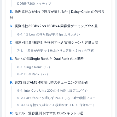
DDR5-7200 ネイティブ
物理原理なぜ4枚で速度が落ちるか｜Daisy-Chain の信号反
射
実測比較32GB×2 vs 16GB×4 同容量ゲーミング fps 差
1% Low の落ち幅が平均 fps より大きい
用途別容量4枚刺しを検討すべき実用シーンと容量目安
「容量が必要 → 1 枚あたり大容量 × 2 枚」が正解
Rank の話Single Rank と Dual Rank の上限差
Single Rank（1R）
Dual Rank（2R）
BIOS 設定AM5 4枚刺し時のチューニング安全値
Intel Core Ultra 200 の 4 枚刺し設定はどうか
EXPO/XMP が通らず POST しない時の復旧フロー
OC を捨てて確実に 4 枚動かす JEDEC 保守ルート
モデル一覧容量別 おすすめ DDR5 キット 8選