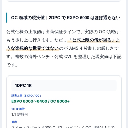
OC 領域の現実値｜2DPC で EXPO 6000 はほぼ通らない
公式仕様の上限値は出荷保証ラインで、実際の OC 領域は
もう少し上に行きます。ただし
「公式上限の倍が回る」よ
うな楽観的な世界ではない
のが AM5 4 枚刺しの厳しさで
す。複数の海外ベンチ・公式 QVL を整理した現実値は下記
です。
現実上
1:1
1DPC 1R
構
限
IF
備
成
（EXPO
維
考
/ OC）
持
EXPO 6000〜6400 / OC 8000+
1:1 維持可
スイートスポット 6000 CL30。ハイエンド OC 用途は 1:2 で