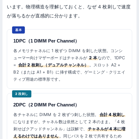
います。物理構造を理解しておくと、なぜ 4 枚刺しで速度
が落ちるかが直感的に分かります。
基本
1DPC（1 DIMM Per Channel）
各メモリチャネルに 1 枚ずつ DIMM を刺した状態。コンシ
ューマー向けマザーボードはチャネルが
2 本
なので、1DPC
=
合計 2 枚刺し（デュアルチャンネル）
。スロット A2 +
B2（または A1 + B1）に挿す構成で、ゲーミング・クリエイ
ティブ用途の標準形です。
2 段刺し
2DPC（2 DIMM Per Channel）
各チャネルに DIMM を 2 枚ずつ刺した状態。
合計 4 枚刺し
になりますが、チャネル数は依然として 2 本のまま。「4 枚
刺せばクアッドチャンネル」は誤解で、
チャネルが 4 本に増
えるわけではありません
。同じバスを 2 枚で共有するため