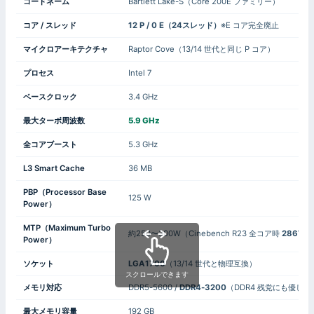
コードネーム
Bartlett Lake-S（Core 200E ファミリー）
コア / スレッド
12 P / 0 E（24スレッド）
※E コア完全廃止
マイクロアーキテクチャ
Raptor Cove（13/14 世代と同じ P コア）
プロセス
Intel 7
ベースクロック
3.4 GHz
最大ターボ周波数
5.9 GHz
全コアブースト
5.3 GHz
L3 Smart Cache
36 MB
PBP（Processor Base
125 W
Power）
MTP（Maximum Turbo
約250〜300W（Cinebench R23 全コア時
286W 
Power）
ソケット
LGA1700
（13/14 世代と物理互換）
スクロールできます
メモリ対応
DDR5-5600 /
DDR4-3200
（DDR4 残党にも優しい
最大メモリ容量
192 GB