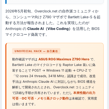
2026年5月初旬、Overclock.net の自作派コミュニティか
ら、コンシューマ向け Z790 マザボで Bartlett Lake-S を起
動する方法が報告されました。これを実現したのが
Anthropic の
Claude AI（Vibe Coding）
を活用した BIOS
マイクロコード偽装です。
UNOFFICIAL HACK — 自己責任
動作確認マザボは
ASUS ROG Maximus Z790 Hero
で、
Bartlett Lake のマイクロコードを Raptor Lake 装いに偽
装することで POST → Windows 11 起動 → CPU-Z で
「12 cores 24 threads, 3418 MHz」認識まで成功。改造
手法は Anthropic Claude AI に対話しながら BIOS 構造を
解析して開発されたとされ、Overclock.net コミュニティ
で詳細な手順が共有されています。ただし
本来性能の出力
可否・OC 可否・メモリ高クロック動作
は未確認で、実用度
は低いままです。