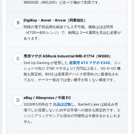
9800X3D（¥60,000）と比べて極めて割高です。
DigiKey・Avnet・Arrow（同業他社）
B
同様の電子部品商社経由でも入手可能。価格はほぼ同等
（€700〜800 レンジ）で、納期は 2〜4 週間を見込む必要が
あります。
専用マザボ ASRock Industrial IMB-X1714（W680）
C
Zed Up Gaming が使用した
産業用 ATX マザボ €340
。コン
シューマ向け Z790 マザボより1 万円以上高く、I/O や OC 機
能も限定的。BIOS は産業用デバイス管理向けに最適化され
ており、ゲーマー視点では使い勝手が良くない構造です。
eBay / Aliexpress / 中国 EC
D
2026年5月時点で
出品ほぼ無し
。Bartlett Lake は組込み市
場でしか流通しないため中古市場への放出も限定的です。エ
ンジニアリングサンプル流出の可能性は今後出るかもしれま
せん。