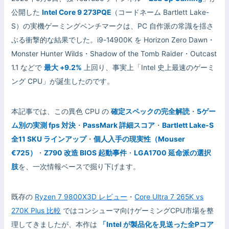
公開した
Intel Core 9 273PQE
（コードネーム Bartlett Lake-
S）の実機ゲーミングベンチマークは、PC 自作派の常識を揺さ
ぶる衝撃的な結果でした。i9-14900K を Horizon Zero Dawn・
Monster Hunter Wilds・Shadow of the Tomb Raider・Outcast
1.1 などで
最大 +9.2%
上回り、事実上「Intel 史上最速のゲーミ
ング CPU」が誕生したのです。
本記事では、この異色 CPU の
確定スペックの完全解読
・
5ゲー
ム別の実測 fps 対決
・
PassMark 詳細スコア
・
Bartlett Lake-S
全11 SKU ラインアップ
・
個人入手の現実性（Mouser
€725）
・
Z790 改造 BIOS 起動事件
・
LGA1700 延命派の選択
肢
を、一次情報ベースで掘り下げます。
既存の
Ryzen 7 9800X3D レビュー
・
Core Ultra 7 265K vs
270K Plus 比較
ではコンシューマ向けゲーミングCPU市場を整
理してきましたが、本作は
「Intel が製品化を見送った全Pコア