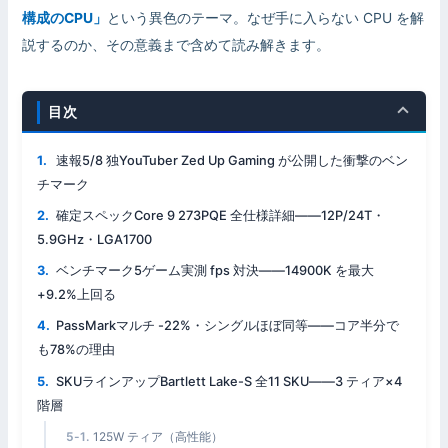
構成のCPU」
という異色のテーマ。なぜ手に入らない CPU を解
説するのか、その意義まで含めて読み解きます。
目次
速報5/8 独YouTuber Zed Up Gaming が公開した衝撃のベン
チマーク
確定スペックCore 9 273PQE 全仕様詳細——12P/24T・
5.9GHz・LGA1700
ベンチマーク5ゲーム実測 fps 対決——14900K を最大
+9.2%上回る
PassMarkマルチ -22%・シングルほぼ同等——コア半分で
も78%の理由
SKUラインアップBartlett Lake-S 全11 SKU——3 ティア×4
階層
125W ティア（高性能）