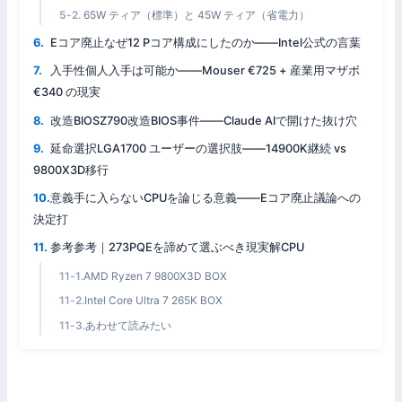
65W ティア（標準）と 45W ティア（省電力）
Eコア廃止なぜ12 Pコア構成にしたのか——Intel公式の言葉
入手性個人入手は可能か——Mouser €725 + 産業用マザボ
€340 の現実
改造BIOSZ790改造BIOS事件——Claude AIで開けた抜け穴
延命選択LGA1700 ユーザーの選択肢——14900K継続 vs
9800X3D移行
意義手に入らないCPUを論じる意義——Eコア廃止議論への
決定打
参考参考｜273PQEを諦めて選ぶべき現実解CPU
AMD Ryzen 7 9800X3D BOX
Intel Core Ultra 7 265K BOX
あわせて読みたい