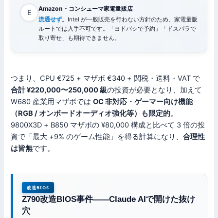
Amazon・コンシューマ家電量販店
E
流通せず
。Intel が一般販売を行わない方針のため、家電量販
ルートでは入手不可です。「ヨドバシで予約」「ドスパラで
取り寄せ」も期待できません。
つまり、CPU €725 + マザボ €340 + 関税・送料・VAT で
合計 ¥220,000〜250,000 級
の投資が必要となり、加えて
W680 産業用マザボでは
OC 非対応・ゲーマー向け機能
（RGB / オンボードオーディオ強化等）も限定的
。
9800X3D + B850 マザボの ¥80,000 構成と比べて 3 倍の投
資で「最大 +9% のゲーム性能」を得る計算になり、
合理性
は皆無
です。
改造BIOS
Z790改造BIOS事件——Claude AIで開けた抜け
穴