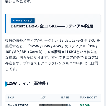
痛い目を見ます。
SKUラインアップ
Bartlett Lake-S 全11 SKU——3 ティア×4階層
複数の海外メディアがリークした Bartlett Lake-S 全 SKU を
整理すると、
「125W / 65W / 45W」の3 ティア × 「12P /
10P / 8P / 8P（Core 3）」の4階層 = 11 SKU
という体系的
な構成が明らかになります。すべて P コアのみで E コアは
存在せず、プロセスもクロックレンジも 273PQE とほぼ同
じです。
125W ティア（高性能）
SKU
コア
BASE
MAX BOOST
Core 9 273PQE
12P / 24T
3.4 GHz
5.9 GHz