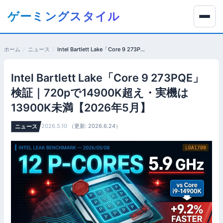
コ
ゲーミングスタイル
ン
テ
ン
ホーム
ニュース
Intel Bartlett Lake「Core 9 273PQE」検証｜720pで14900K超え・実機は13900K未満【2026年5月】
ツ
へ
Intel Bartlett Lake「Core 9 273PQE」
移
動
検証｜720pで14900K超え・実機は
す
13900K未満【2026年5月】
る
2026.5.10
（更新: 2026.6.24）
ニュース