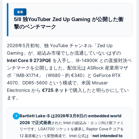
速報
5/8 独YouTuber Zed Up Gaming が公開した衝
撃のベンチマーク
2026年5月初旬、独 YouTube チャンネル「Zed Up
Gaming」が、組込み市場でしか流通していないはずの
Intel Core 9 273PQE
を入手し、i9-14900K との直接対決ベ
ンチマークを公開しました。配信元は ASRock 産業用マザ
ボ「IMB-X1714」（W680・約 €340）と GeForce RTX
4070、DDR5-5600 という構成で、米国 Mouser
Electronics から
€725 ネット
で購入したと明らかにしてい
ます。
Bartlett Lake-S は2026年3月9日の embedded world
i
2026 で正式発表
された Intel の組込み・エッジ向け新ファミ
リーです。LGA1700 ソケットを継承し Raptor Cove P コアを
not intended to
12 基搭載という変態構成で、Intel 公式は「