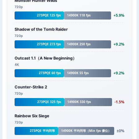
Monster Hunter Wilds
720p
+5.9%
273PQE 125 fps
14900K 118 fps
Shadow of the Tomb Raider
720p
+9.2%
273PQE 273 fps
14900K 250 fps
Outcast 1.1（A New Beginning）
4K
+9.2%
273PQE 60 fps
14900K 55 fps
Counter-Strike 2
720p
-1.5%
273PQE 325 fps
14900K 330 fps
Rainbow Six Siege
720p
±0%
273PQE 平均同等
14900K 平均同等（Min fps 優位）