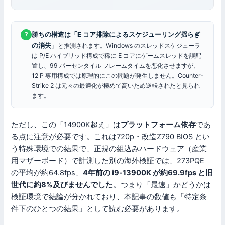
勝ちの構造は「E コア排除によるスケジューリング揺らぎ
?
の消失」
と推測されます。Windows のスレッドスケジューラ
は P/E ハイブリッド構成で稀に E コアにゲームスレッドを誤配
置し、99 パーセンタイル フレームタイムを悪化させますが、
12 P 専用構成では原理的にこの問題が発生しません。Counter-
Strike 2 は元々の最適化が極めて高いため逆転されたと見られ
ます。
ただし、この「14900K超え」は
プラットフォーム依存
であ
る点に注意が必要です。これは720p・改造Z790 BIOS とい
う特殊環境での結果で、正規の組込みハードウェア（産業
用マザーボード）で計測した別の海外検証では、273PQE
の平均が約64.8fps、
4年前の i9-13900K が約69.9fps と旧
世代に約8%及びませんでした
。つまり「最速」かどうかは
検証環境で結論が分かれており、本記事の数値も「特定条
件下のひとつの結果」として読む必要があります。