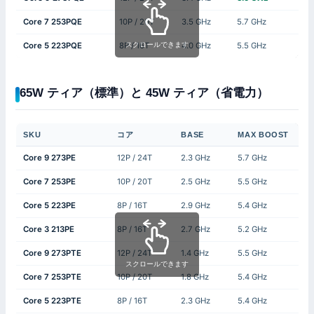
Core 7 253PQE
10P / 20T
3.5 GHz
5.7 GHz
スクロールできます
Core 5 223PQE
8P / 16T
4.0 GHz
5.5 GHz
65W ティア（標準）と 45W ティア（省電力）
SKU
コア
BASE
MAX BOOST
Core 9 273PE
12P / 24T
2.3 GHz
5.7 GHz
Core 7 253PE
10P / 20T
2.5 GHz
5.5 GHz
Core 5 223PE
8P / 16T
2.9 GHz
5.4 GHz
Core 3 213PE
8P / 16T
2.7 GHz
5.2 GHz
Core 9 273PTE
12P / 24T
1.4 GHz
5.5 GHz
スクロールできます
Core 7 253PTE
10P / 20T
1.8 GHz
5.4 GHz
Core 5 223PTE
8P / 16T
2.3 GHz
5.4 GHz