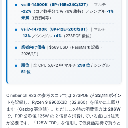
vs i9-14900K（8P+16E=24C/32T）
｜マルチ
-22%
（コア数半分でも 78% 維持）／シングル
-1%
未満
（ほぼ同等）
vs i7-14700K（8P+12E=20C/28T）
｜マルチ
-13%
／シングル
+4%
（273PQE 優位）
業者向け価格
｜$589 USD（PassMark 記載・
2026/1/1）
順位
｜全 CPU 5,872 中 マルチ
298 位
/ シングル
51 位
Cinebench R23 の参考スコアでは 273PQE が
33,111 ポイン
ト
を記録し、Ryzen 9 9900X3D（32,960）を僅かに上回り
ます（Gazlog 実測値）。ただしこの時の消費電力は
286W
で、PBP 公称値 125W の 2 倍超を消費している点には注意
が必要です。「125W TDP」を信用して低発熱期待で買うと