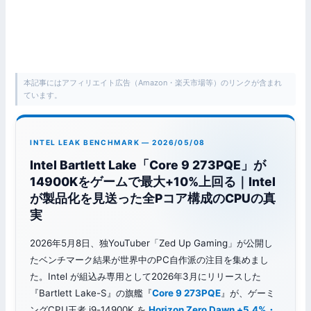
本記事にはアフィリエイト広告（Amazon・楽天市場等）のリンクが含まれ
ています。
INTEL LEAK BENCHMARK — 2026/05/08
Intel Bartlett Lake「Core 9 273PQE」が
14900Kをゲームで最大+10%上回る｜Intel
が製品化を見送った全Pコア構成のCPUの真
実
2026年5月8日、独YouTuber「Zed Up Gaming」が公開し
たベンチマーク結果が世界中のPC自作派の注目を集めまし
た。Intel が組込み専用として2026年3月にリリースした
『Bartlett Lake-S』の旗艦『
Core 9 273PQE
』が、ゲーミ
ングCPU王者 i9-14900K を
Horizon Zero Dawn +5.4%・