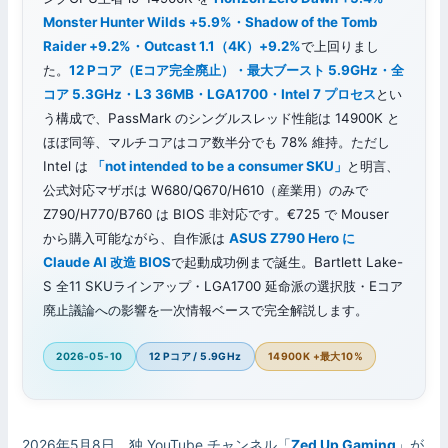
Monster Hunter Wilds +5.9%・Shadow of the Tomb
Raider +9.2%・Outcast 1.1（4K）+9.2%
で上回りまし
た。
12 Pコア（Eコア完全廃止）・最大ブースト 5.9GHz・全
コア 5.3GHz・L3 36MB・LGA1700・Intel 7 プロセス
とい
う構成で、PassMark のシングルスレッド性能は 14900K と
ほぼ同等、マルチコアはコア数半分でも 78% 維持。ただし
Intel は
「not intended to be a consumer SKU」
と明言、
公式対応マザボは W680/Q670/H610（産業用）のみで
Z790/H770/B760 は BIOS 非対応です。€725 で Mouser
から購入可能ながら、自作派は
ASUS Z790 Hero に
Claude AI 改造 BIOS
で起動成功例まで誕生。Bartlett Lake-
S 全11 SKUラインアップ・LGA1700 延命派の選択肢・Eコア
廃止議論への影響を一次情報ベースで完全解説します。
2026-05-10
12 Pコア / 5.9GHz
14900K +最大10%
2026年5月8日、独 YouTube チャンネル「
Zed Up Gaming
」が