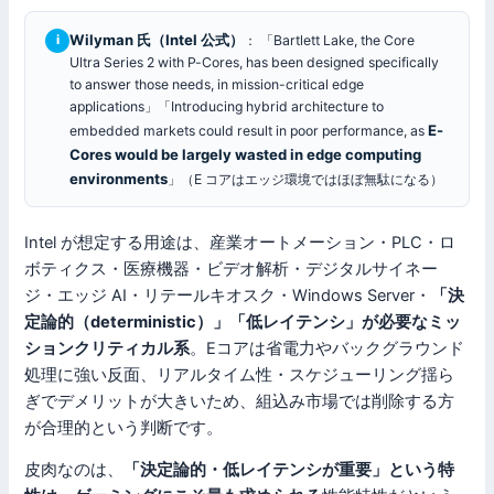
Wilyman 氏（Intel 公式）
： 「Bartlett Lake, the Core
i
Ultra Series 2 with P-Cores, has been designed specifically
to answer those needs, in mission-critical edge
applications」「Introducing hybrid architecture to
E-
embedded markets could result in poor performance, as
Cores would be largely wasted in edge computing
environments
」（E コアはエッジ環境ではほぼ無駄になる）
Intel が想定する用途は、産業オートメーション・PLC・ロ
ボティクス・医療機器・ビデオ解析・デジタルサイネー
ジ・エッジ AI・リテールキオスク・Windows Server・
「決
定論的（deterministic）」「低レイテンシ」が必要なミッ
ションクリティカル系
。Eコアは省電力やバックグラウンド
処理に強い反面、リアルタイム性・スケジューリング揺ら
ぎでデメリットが大きいため、組込み市場では削除する方
が合理的という判断です。
皮肉なのは、
「決定論的・低レイテンシが重要」という特