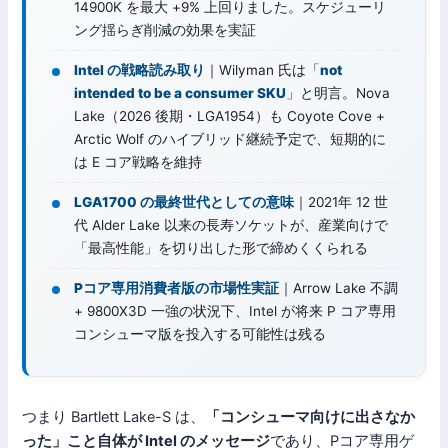
14900K を最大 +9% 上回りました。スケジューリ
ング揺らぎ削減の効果を実証
Intel の戦略読み取り
｜Wilyman 氏は「
not
intended to be a consumer SKU
」と明言。Nova
Lake（2026 後期・LGA1954）も Coyote Cove +
Arctic Wolf のハイブリッド継続予定で、短期的に
は E コア戦略を維持
LGA1700 の最終世代としての意味
｜2021年 12 世
代 Alder Lake 以来の長寿ソケットが、産業向けで
「最高性能」を切り出した形で締めくくられる
Pコア専用消費者版の市場性実証
｜Arrow Lake 不調
+ 9800X3D 一強の状況下、Intel が将来 P コア専用
コンシューマ版を投入する可能性は残る
つまり Bartlett Lake-S は、
「コンシューマ向けに出さなか
った」こと自体が Intel のメッセージ
であり、Pコア専用ゲ