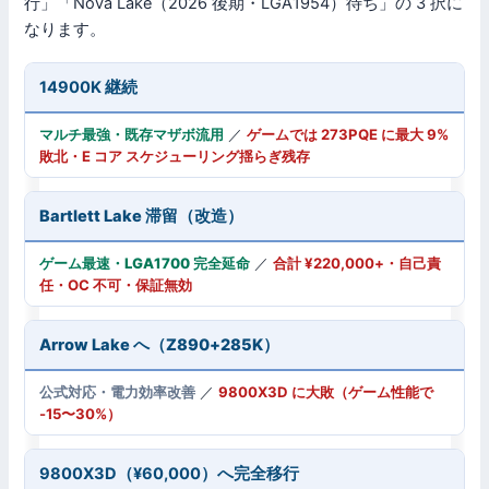
行」「Nova Lake（2026 後期・LGA1954）待ち」の 3 択に
なります。
14900K 継続
マルチ最強・既存マザボ流用
／
ゲームでは 273PQE に最大 9%
敗北・E コア スケジューリング揺らぎ残存
Bartlett Lake 滞留（改造）
ゲーム最速・LGA1700 完全延命
／
合計 ¥220,000+・自己責
任・OC 不可・保証無効
Arrow Lake へ（Z890+285K）
公式対応・電力効率改善
／
9800X3D に大敗（ゲーム性能で
-15〜30%）
9800X3D（¥60,000）へ完全移行