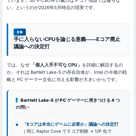
ています。3D V-Cache の威力は P コア増設では覆らな
い、というのが2026年5月時点の現実です。
意義
手に入らないCPUを論じる意義——Eコア廃止
議論への決定打
では、なぜ
「個人入手不可な CPU」
を詳細に解説するの
か。それは Bartlett Lake-S の存在自体が、Intel の今後の戦
略と PC ゲーマー文化に与える影響が大きいからです。
Bartlett Lake-S が PC ゲーマーに突きつける 4 つ
の問い
「Eコアは本当にゲームに必要か」議論への決定打
｜同じ Raptor Cove で E コア削除 → 12P 化で