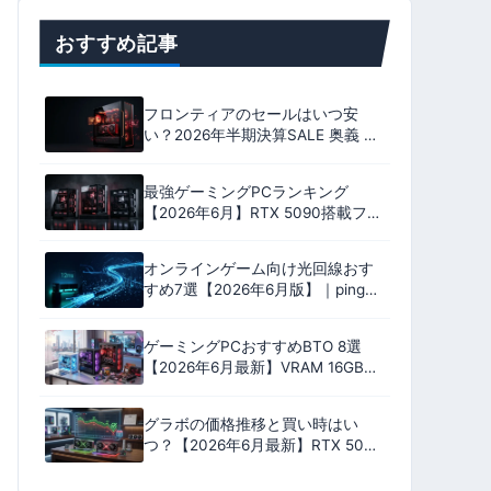
おすすめ記事
フロンティアのセールはいつ安
い？2026年半期決算SALE 奥義 全
18機種のおすすめ｜いちおしは
9800X3D ＋ RX 9070 XT
最強ゲーミングPCランキング
【2026年6月】RTX 5090搭載フラ
グシップ9機を性能・安定性・コス
パ・保証の4軸100点で格付け
オンラインゲーム向け光回線おす
すめ7選【2026年6月版】｜ping実
測比較とプロバイダ選びで失敗し
ない完全ガイド
ゲーミングPCおすすめBTO 8選
【2026年6月最新】VRAM 16GB中
心・17万円台〜RTX 5060
Ti/5070/5080搭載モデル
グラボの価格推移と買い時はい
つ？【2026年6月最新】RTX 50・
RX 9000の値下がり予測と購入判
断