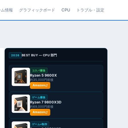
ーム情報
グラフィックボード
CPU
トラブル・設定
BEST BUY — CPU 部門
2026
コスパ最強
Ryzen 5 9600X
約35,000円前後
Amazon
ゲーム最強
Ryzen 7 9800X3D
約69,000円前後
Amazon
ゲーム+制作