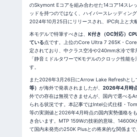
のSkymont Eコアを組み合わせた14コア14スレ
ッドを持つのではなく、ハイパースレッディング
2024年10月25日にリリースされ、IPC向上
本モデルで特筆すべきは、
K付き（OC対応）C
ている
点です。上位のCore Ultra 7 265K・Co
定されており、中クラス空冷や240mm水冷で
「静音ミドルタワーでKモデルのクロック性能を
す。
また2026年3月26日にArrow Lake Refreshと
等）
が海外で発表されましたが、
2026年4月
外での存在は無視できませんが、国内で選べるArrow L
られる状況です。本記事ではIntel公式仕様・Tom’s Har
等の実測値と2026年4月時点の国内実勢価格を
き合います。MTP 159Wの技術的意味、14600
て国内未発売の250K Plusとの将来的な関係