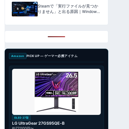
Steamで「実行ファイルが見つか
りません」と出る原因｜Windows
Defenderの隔離・整合性確認
【2026年版】
PICK UP — ゲーマー必携アイテム
Amazon
OLED 27型
LG UltraGear 27GS95QE-B
約77,000円〜