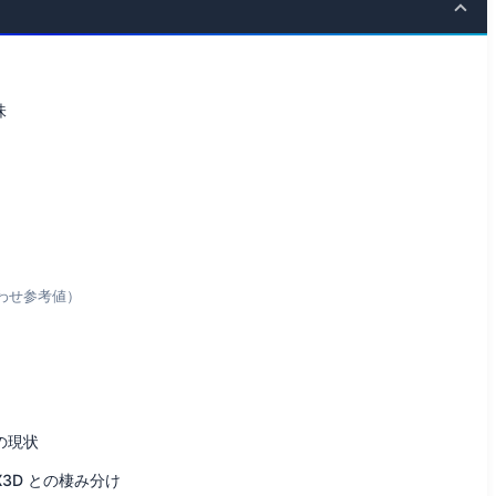
味
み合わせ参考値）
場の現状
00X3D との棲み分け