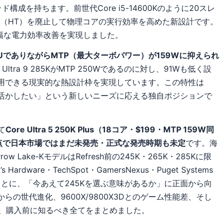
ッド構成を持ちます。前世代Core i5-14600Kのように20スレ
（HT）を廃止して物理コアの実行効率を高めた新設計です。
と大幅な電力効率改善を実現しました。
PUでありながらMTP（最大ターボパワー）が159Wに抑えられ
re Ultra 9 285KがMTP 250Wであるのに対し、91Wも低く設
常用できる現実的な熱設計枠を実現しています。この特性は
活かしたい」という新しいニーズに応える独自ポジションで
して
Core Ultra 5 250K Plus（18コア・$199・MTP 159W同
時点で日本市場ではまだ未発売・正式な発売時期も未定
です。海
ake-KモデルはRefresh前の245K・265K・285Kに限
dware・TechSpot・GamersNexus・Puget Systems
もとに、「今あえて245Kを選ぶ意味があるか」に正面から向
Kからの世代進化、9600X/9800X3Dとのゲーム性能差、そし
まで、購入前に知るべき全てをまとめました。