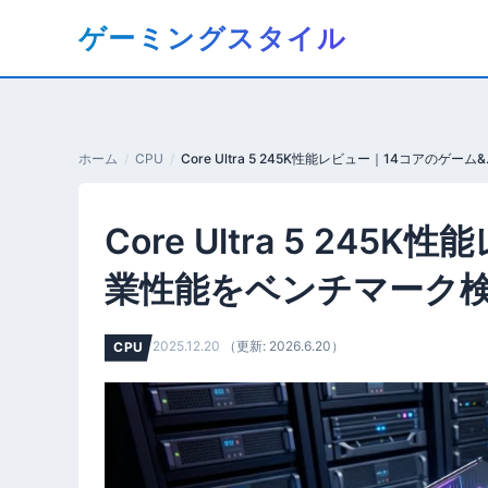
コ
ゲーミングスタイル
ン
テ
ン
ツ
へ
ホーム
CPU
Core Ultr
移
動
Core Ultra 5 24
す
る
業性能をベンチマーク
2025.12.20
（更新: 2026.6.20）
CPU