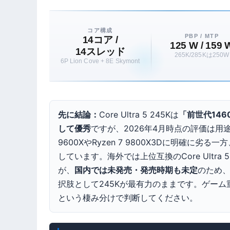
コア構成
PBP / MTP
14コア /
125 W / 159 
14スレッド
265K/285Kは250W
6P Lion Cove + 8E Skymont
先に結論：
Core Ultra 5 245Kは
「前世代146
して優秀
ですが、2026年4月時点の評価は
9600X
や
Ryzen 7 9800X3D
に明確に劣る一方
しています。海外では上位互換の
Core Ultra 
が、
国内では未発売・発売時期も未定
のため、
択肢として245Kが最有力のままです。ゲーム重視
という棲み分けで判断してください。