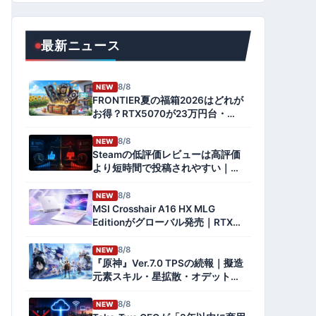
最新ニュース
8/8
NEW
FRONTIER夏の福箱2026はどれが
お得？RTX5070が23万円台・
9800X3D×RX9070XTも登場【8
月8日〜17日】
8/8
NEW
Steamの低評価レビューは高評価
より短時間で投稿されやすい｜
1,503万件の学術研究で分かったプ
レイ時間と文章量の傾向
8/8
NEW
MSI Crosshair A16 HX MLG
Editionがグローバル発売｜RTX
5070 12GB・240Hzの限定ノート
8/8
NEW
『原神』Ver.7.0 TPSの続報｜擬造
元素スキル・星拡散・オデットの
性能をファミ通先行プレイで確認
【8月12日配信】
8/8
NEW