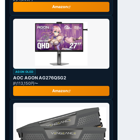
Amazon
AGON OLED
AOC AGON AG276QSG2
約113,150円〜
Amazon