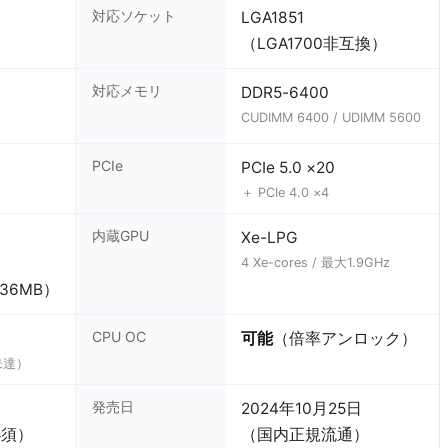
対応ソケット
LGA1851
（LGA1700非互換）
対応メモリ
DDR5-6400
）
CUDIMM 6400 / UDIMM 5600
PCIe
PCIe 5.0 ×20
＋ PCIe 4.0 ×4
内蔵GPU
Xe-LPG
4 Xe-cores / 最大1.9GHz
は36MB）
CPU OC
可能
（倍率アンロック）
S未達）
発売日
2024年10月25日
必須）
（国内正規流通）