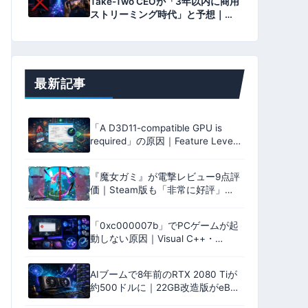
Take-Two CEOが「3年以内に商用
ストリーミング時代」と予想｜
GTA6開発元が語るゲーミングPC
不要論の中身【2026年8月】
最新記事
「A D3D11-compatible GPU is
required」の原因｜Feature Level
11.0をdxdiagで確認
『魔女ガミ』が電撃レビュー9点評
価｜Steam版も「非常に好評」、
神速アクション「セツナ」の魅
力・必要スペックを解説【2026年
「0xc000007b」でPCゲームが起
版】
動しない原因｜Visual C++・
32bit/64bit・DirectXを確認
【2026年版】
AIブームで8年前のRTX 2080 Tiが
約500ドルに｜22GB改造版がeBay
に登場