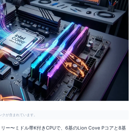
リンクが含まれています。
代のエントリー〜ミドル帯K付きCPUで、6基のLion Cove Pコアと8基