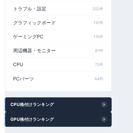
トラブル・設定
202件
グラフィックボード
131件
ゲーミングPC
116件
周辺機器・モニター
87件
CPU
72件
PCパーツ
64件
CPU格付けランキング
GPU格付けランキング