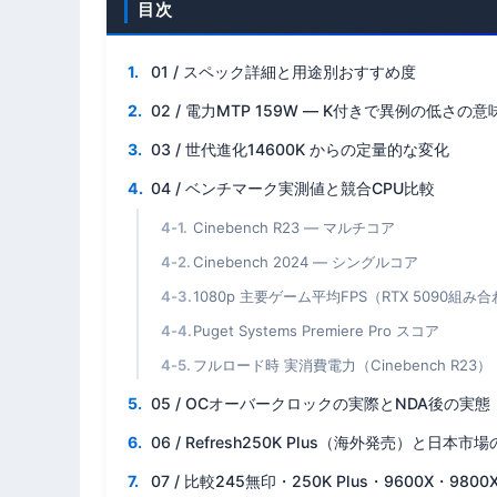
目次
01 / スペック詳細と用途別おすすめ度
02 / 電力MTP 159W — K付きで異例の低さの意
03 / 世代進化14600K からの定量的な変化
04 / ベンチマーク実測値と競合CPU比較
Cinebench R23 — マルチコア
Cinebench 2024 — シングルコア
1080p 主要ゲーム平均FPS（RTX 5090組
Puget Systems Premiere Pro スコア
フルロード時 実消費電力（Cinebench R23）
05 / OCオーバークロックの実際とNDA後の実態
06 / Refresh250K Plus（海外発売）と日本市
07 / 比較245無印・250K Plus・9600X・98