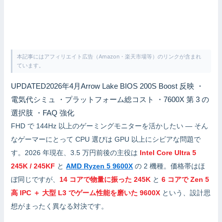
本記事にはアフィリエイト広告（Amazon・楽天市場等）のリンクが含まれ
ています。
UPDATED
2026年4月
Arrow Lake BIOS 200S Boost 反映 ・
電気代シミュ ・プラットフォーム総コスト ・7600X 第 3 の
選択肢 ・FAQ 強化
FHD で 144Hz 以上のゲーミングモニターを活かしたい — そん
なゲーマーにとって CPU 選びは GPU 以上にシビアな問題で
す。2026 年現在、3.5 万円前後の主役は
Intel Core Ultra 5
245K / 245KF
と
AMD Ryzen 5 9600X
の 2 機種。価格帯はほ
ぼ同じですが、
14 コアで物量に振った 245K
と
6 コアで Zen 5
高 IPC ＋ 大型 L3 でゲーム性能を磨いた 9600X
という、設計思
想がまったく異なる対決です。