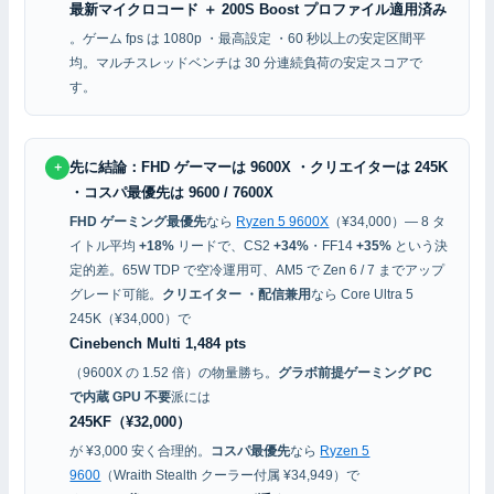
最新マイクロコード ＋ 200S Boost プロファイル適用済み
。ゲーム fps は 1080p ・最高設定 ・60 秒以上の安定区間平
均。マルチスレッドベンチは 30 分連続負荷の安定スコアで
す。
先に結論：FHD ゲーマーは 9600X ・クリエイターは 245K
＋
・コスパ最優先は 9600 / 7600X
FHD ゲーミング最優先
なら
Ryzen 5 9600X
（¥34,000）— 8 タ
イトル平均
+18%
リードで、CS2
+34%
・FF14
+35%
という決
定的差。65W TDP で空冷運用可、AM5 で Zen 6 / 7 までアップ
グレード可能。
クリエイター ・配信兼用
なら Core Ultra 5
245K（¥34,000）で
Cinebench Multi 1,484 pts
（9600X の 1.52 倍）の物量勝ち。
グラボ前提ゲーミング PC
で内蔵 GPU 不要
派には
245KF（¥32,000）
が ¥3,000 安く合理的。
コスパ最優先
なら
Ryzen 5
9600
（Wraith Stealth クーラー付属 ¥34,949）で