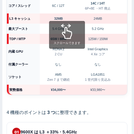
14C / 14T
コア / スレッド
6C / 12T
6P+8E ・HT 廃止
L3 キャッシュ
32MB
24MB
最大ブースト
5.4 GHz
5.2 GHz
TDP / MTP
65W / 88W
125W / 159W
12
スクロールできます
RDNA 2
Intel Graphics
内蔵 GPU
2 CU
4 Xe コア
付属クーラー
なし
なし
AM5
LGA1851
ソケット
Zen 7 まで継続
1 世代限り見込み
1 
実勢価格
¥34,000〜
¥33,980〜
4 機種のポイントは
3 つ
に整理できます。
9600X は L3 ＋33%・5.4GHz
01