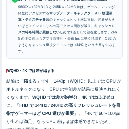
9600X の 32MB L3 と 245K の 24MB 差は、ゲームエンジンが
頻繁にアクセスする
マップデータ・キャラクター AI・物理演
算・テクスチャ参照
のキャッシュヒット率に直結。容量が大き
いほどメインメモリへの再アクセス回数が減り、
キャッシュミ
スの待ち時間が累積しない
ため fps 差として顕在化します。Zen
5 の IPC 向上もアプリ応答性 ・最低 fps に効く領域で、CS2 の
ようなキャッシュ重視タイトルでは
+34%
という大差を生みま
す。
WQHD・4K では差が縮まる
結論は
「縮まる」
です。1440p（WQHD）以上では GPU が
ボトルネックになり、CPU の性能差が結果に反映されにく
くなります。
WQHD では差が約半分
、
4K ではほぼゼロ
に。
「FHD で 144Hz / 240Hz の高リフレッシュレートを目
指すゲーマーほど CPU 選びが重要」
。「4K で 60〜100fps
が出れば満足」なら CPU 差はほぼ体感できないため、