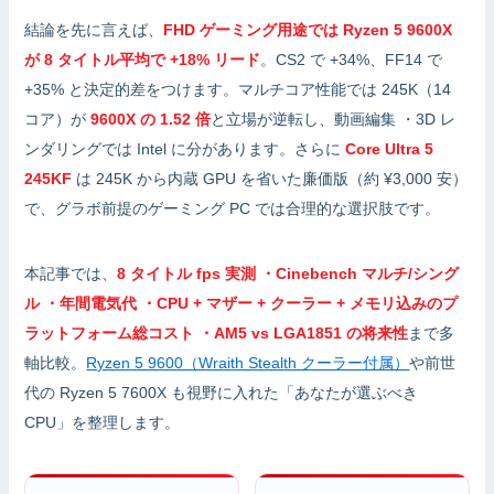
結論を先に言えば、
FHD ゲーミング用途では Ryzen 5 9600X
が 8 タイトル平均で +18% リード
。CS2 で +34%、FF14 で
+35% と決定的差をつけます。マルチコア性能では 245K（14
コア）が
9600X の 1.52 倍
と立場が逆転し、動画編集 ・3D レ
ンダリングでは Intel に分があります。さらに
Core Ultra 5
245KF
は 245K から内蔵 GPU を省いた廉価版（約 ¥3,000 安）
で、グラボ前提のゲーミング PC では合理的な選択肢です。
本記事では、
8 タイトル fps 実測 ・Cinebench マルチ/シング
ル ・年間電気代 ・CPU + マザー + クーラー + メモリ込みのプ
ラットフォーム総コスト ・AM5 vs LGA1851 の将来性
まで多
軸比較。
Ryzen 5 9600（Wraith Stealth クーラー付属）
や前世
代の Ryzen 5 7600X も視野に入れた「あなたが選ぶべき
CPU」を整理します。