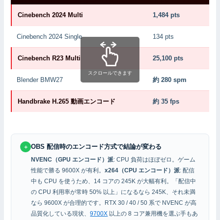
Cinebench 2024 Multi
1,484 pts
Cinebench 2024 Single
134 pts
Cinebench R23 Multi
25,100 pts
スクロールできます
Blender BMW27
約 280 spm
Handbrake H.265 動画エンコード
約 35 fps
OBS 配信時のエンコード方式で結論が変わる
＋
NVENC（GPU エンコード）派
: CPU 負荷はほぼゼロ。ゲーム
性能で勝る 9600X が有利。
x264（CPU エンコード）派
: 配信
中も CPU を使うため、14 コアの 245K が大幅有利。「配信中
の CPU 利用率が常時 50% 以上」になるなら 245K、それ未満
なら 9600X が合理的です。RTX 30 / 40 / 50 系で NVENC が高
品質化している現状、
9700X
以上の 8 コア兼用機を選ぶ手もあ