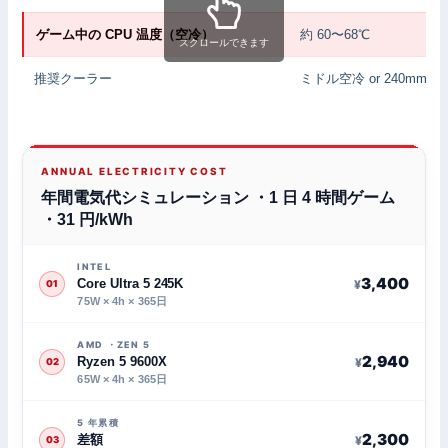
ゲーム中の CPU 温度（空冷）
約 60〜68℃
スクロールできます
推奨クーラー
ミドル空冷 or 240mm 
ANNUAL ELECTRICITY COST
年間電気代シミュレーション ・1 日 4 時間ゲーム
・31 円/kWh
INTEL
3,400
Core Ultra 5 245K
¥
01
75W × 4h × 365日
AMD ・ZEN 5
2,940
Ryzen 5 9600X
¥
02
65W × 4h × 365日
5 年累積
2,300
差額
¥
03