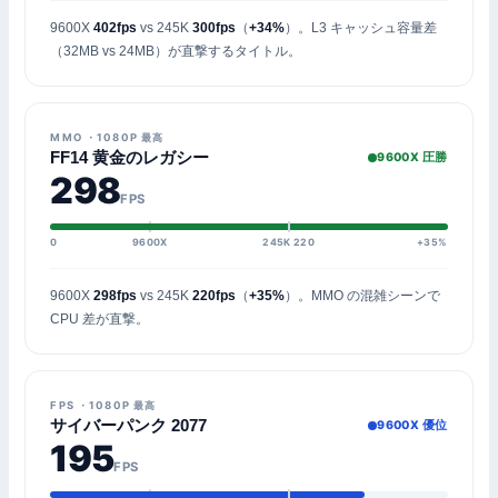
9600X
402fps
vs 245K
300fps
（
+34%
）。L3 キャッシュ容量差
（32MB vs 24MB）が直撃するタイトル。
MMO ・1080P 最高
FF14 黄金のレガシー
9600X 圧勝
298
FPS
0
9600X
245K 220
+35%
9600X
298fps
vs 245K
220fps
（
+35%
）。MMO の混雑シーンで
CPU 差が直撃。
FPS ・1080P 最高
サイバーパンク 2077
9600X 優位
195
FPS