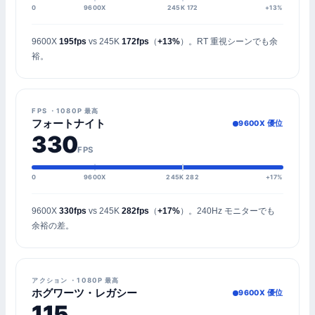
0
9600X
245K 172
+13%
9600X
195fps
vs 245K
172fps
（
+13%
）。RT 重視シーンでも余
裕。
FPS ・1080P 最高
フォートナイト
9600X 優位
330
FPS
0
9600X
245K 282
+17%
9600X
330fps
vs 245K
282fps
（
+17%
）。240Hz モニターでも
余裕の差。
アクション ・1080P 最高
ホグワーツ・レガシー
9600X 優位
115