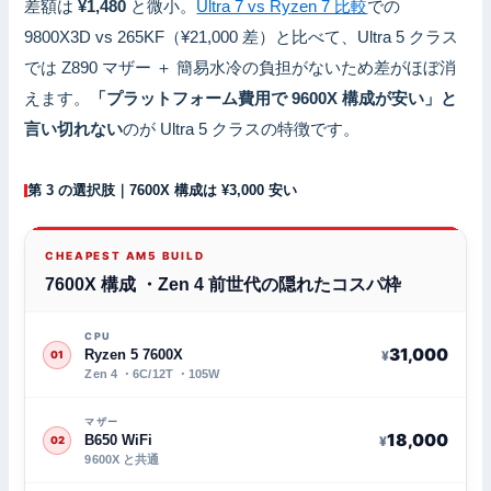
差額は
¥1,480
と微小。
Ultra 7 vs Ryzen 7 比較
での
9800X3D vs 265KF（¥21,000 差）と比べて、Ultra 5 クラス
では Z890 マザー ＋ 簡易水冷の負担がないため差がほぼ消
えます。
「プラットフォーム費用で 9600X 構成が安い」と
言い切れない
のが Ultra 5 クラスの特徴です。
第 3 の選択肢｜7600X 構成は ¥3,000 安い
CHEAPEST AM5 BUILD
7600X 構成 ・Zen 4 前世代の隠れたコスパ枠
CPU
31,000
Ryzen 5 7600X
¥
01
Zen 4 ・6C/12T ・105W
マザー
18,000
B650 WiFi
¥
02
9600X と共通