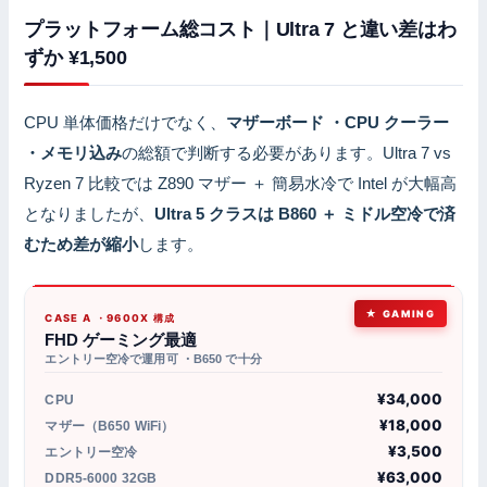
プラットフォーム総コスト｜Ultra 7 と違い差はわ
ずか ¥1,500
CPU 単体価格だけでなく、
マザーボード ・CPU クーラー
・メモリ込み
の総額で判断する必要があります。Ultra 7 vs
Ryzen 7 比較では Z890 マザー ＋ 簡易水冷で Intel が大幅高
となりましたが、
Ultra 5 クラスは B860 ＋ ミドル空冷で済
むため差が縮小
します。
GAMING
CASE A ・9600X 構成
FHD ゲーミング最適
エントリー空冷で運用可 ・B650 で十分
¥34,000
CPU
¥18,000
マザー（B650 WiFi）
¥3,500
エントリー空冷
¥63,000
DDR5-6000 32GB