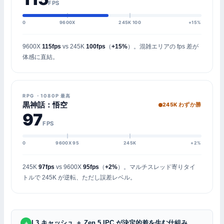
FPS
0
9600X
245K 100
+15%
9600X
115fps
vs 245K
100fps
（
+15%
）。混雑エリアの fps 差が
体感に直結。
RPG ・1080P 最高
黒神話：悟空
245K わずか勝
97
FPS
0
9600X 95
245K
+2%
245K
97fps
vs 9600X
95fps
（
+2%
）。マルチスレッド寄りタイ
トルで 245K が逆転、ただし誤差レベル。
L3 キャッシュ ＋ Zen 5 IPC が決定的差を生む仕組み
＋