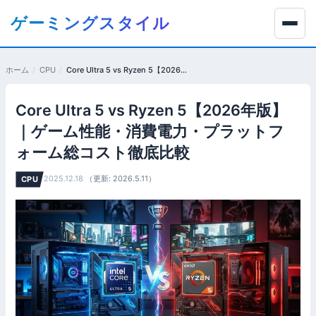
コ
ゲーミングスタイル
ン
テ
ン
ホーム
CPU
Core Ultra 5 vs Ryzen 5【2026年版】｜ゲーム性能・消費電力・プラットフォーム総コスト徹底比較
ツ
へ
Core Ultra 5 vs Ryzen 5【2026年版】
移
動
｜ゲーム性能・消費電力・プラットフ
す
ォーム総コスト徹底比較
る
2025.12.18
（更新: 2026.5.11）
CPU