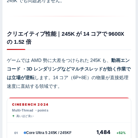
245K でも問題ありません。
クリエイティブ性能｜245K が 14 コアで 9600X
の 1.52 倍
ゲームでは AMD 勢に大差をつけられた 245K も、
動画エン
コード ・3D レンダリングなどマルチスレッドが効く作業で
は立場が逆転
します。14 コア（6P+8E）の物量が直接処理
速度に直結する領域です。
CINEBENCH 2024
Multi-Thread ・points
高いほど良い
1,484
Core Ultra 5 245K / 245KF
01
+52%