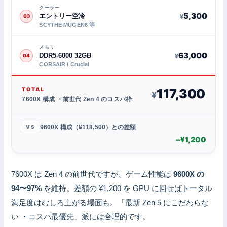
クーラー
5,300
エントリー空冷
¥
03
SCYTHE MUGEN6 等
メモリ
63,000
DDR5-6000 32GB
¥
04
CORSAIR / Crucial
TOTAL
117,300
¥
7600X 構成 ・前世代 Zen 4 のコスパ枠
9600X 構成（¥118,500）との差額
VS
−¥1,200
7600X は Zen 4 の前世代ですが、ゲーム性能は
9600X の
94〜97%
を維持。差額の ¥1,200 を GPU に回せばトータル
満足度はむしろ上がる場面も。「最新 Zen 5 にこだわらな
い ・コスパ最優先」派には合理的です。