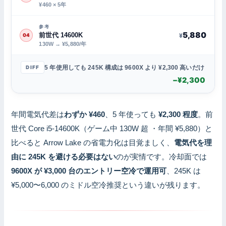
¥460 × 5年
参考
5,880
前世代 14600K
¥
04
130W → ¥5,880/年
5 年使用しても 245K 構成は 9600X より ¥2,300 高いだけ
DIFF
−¥2,300
年間電気代差は
わずか ¥460
、5 年使っても
¥2,300 程度
。前
世代 Core i5-14600K（ゲーム中 130W 超 ・年間 ¥5,880）と
比べると Arrow Lake の省電力化は目覚ましく、
電気代を理
由に 245K を避ける必要はない
のが実情です。冷却面では
9600X が ¥3,000 台のエントリー空冷で運用可
、245K は
¥5,000〜6,000 のミドル空冷推奨という違いが残ります。