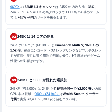
9600X
の
32MB L3 キャッシュ
は 245K の 24MB 比
+33%
。
Zen 5 IPC ＋ 5.4GHz の高クロックで FHD 高 fps 帯のゲーム
では
+18% 平均
のリードを確保します。
245K は 14 コアの物量
02
245K の 14 コア（6P+8E）は
Cinebench Multi で 9600X の
1.52 倍
。動画エンコード ・3D レンダリングなどマルチスレッ
ドが直接生産性に響く用途で明確な優位。HT 廃止だがゲーム
性能への影響はわずか。
245KF と 9600 が隠れた選択肢
03
245KF（¥32,000）は 245K と
性能完全同一で ¥2,000 安い
内蔵
GPU 非搭載版。
9600（¥34,949）
は
Wraith Stealth クーラー
付属
で実質 ¥3,400〜5,300 安く済むコスパ枠。