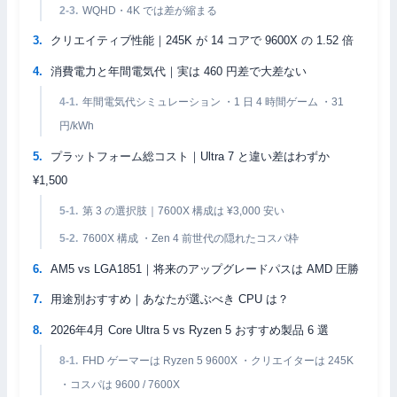
WQHD・4K では差が縮まる
クリエイティブ性能｜245K が 14 コアで 9600X の 1.52 倍
消費電力と年間電気代｜実は 460 円差で大差ない
年間電気代シミュレーション ・1 日 4 時間ゲーム ・31
円/kWh
プラットフォーム総コスト｜Ultra 7 と違い差はわずか
¥1,500
第 3 の選択肢｜7600X 構成は ¥3,000 安い
7600X 構成 ・Zen 4 前世代の隠れたコスパ枠
AM5 vs LGA1851｜将来のアップグレードパスは AMD 圧勝
用途別おすすめ｜あなたが選ぶべき CPU は？
2026年4月 Core Ultra 5 vs Ryzen 5 おすすめ製品 6 選
FHD ゲーマーは Ryzen 5 9600X ・クリエイターは 245K
・コスパは 9600 / 7600X