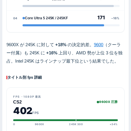
171
Core Ultra 5 245K / 245KF
04
−16%
9600X が 245K に対して
+18%
の決定的差。
9600
（クーラ
ー付属）も 245K に
+16%
上回り、AMD 勢が上位 3 位を独
占。Intel 245K はラインナップ最下位という結果でした。
タイトル別 fps 詳細
FPS ・1080P 最高
CS2
9600X 圧勝
402
FPS
0
9600X
245K 300
+34%